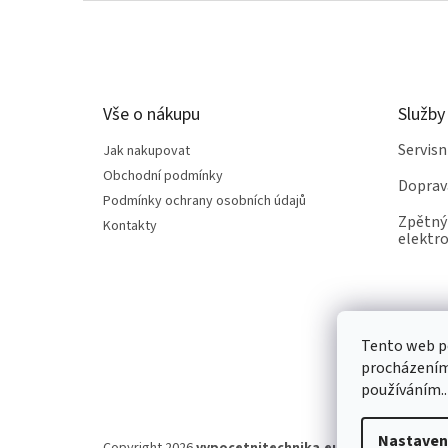
Z
á
p
a
t
Vše o nákupu
Služby
í
Servis
Jak nakupovat
Obchodní podmínky
Doprav
Podmínky ochrany osobních údajů
Zpětný 
Kontakty
elektro
Tento web po
procházením 
používáním..
Nastaven