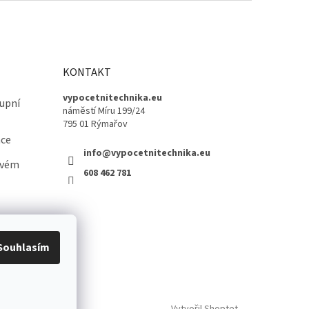
KONTAKT
vypocetnitechnika.eu
upní
náměstí Míru 199/24
795 01 Rýmařov
ace
info@vypocetnitechnika.eu
ovém
608 462 781
Souhlasím