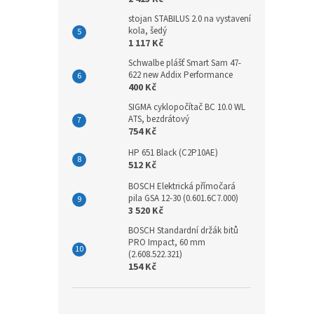
stojan STABILUS 2.0 na vystavení
kola, šedý
1 117 Kč
Schwalbe plášť Smart Sam 47-
622 new Addix Performance
400 Kč
SIGMA cyklopočítač BC 10.0 WL
ATS, bezdrátový
754 Kč
HP 651 Black (C2P10AE)
512 Kč
BOSCH Elektrická přímočará
pila GSA 12-30 (0.601.6C7.000)
3 520 Kč
BOSCH Standardní držák bitů
PRO Impact, 60 mm
(2.608.522.321)
154 Kč