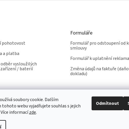
Formuláře
ní pohotovost
Formulář pro odstoupení od k
smlouvy
a a platba
Formulář k uplatnění reklam
odběr vysloužilých
zařízení / baterií
Změna údajů na faktuře (daň
dokladu)
užívá soubory cookie. Dalším
Odmítnout
tohoto webu vyjadřujete souhlas s jejich
 Více informací
zde
.
í