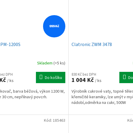
999 Kč
 PM-1200S
Clatronic ZWM 3478
Skladem
(>5 ks)
 bez DPH
830 Kč bez DPH
Do košíku
Do
 Kč
1 004 Kč
/ ks
/ ks
nkovač, barva béžová, výkon 1200 W,
Výrobník cukrové vaty, topné těle
 30 cm, nepřilnavý povcrh.
křemičité keramiky, lze umýt v m
nádobí,odměrka na cukr, 500W
Kód:
185463
Kó