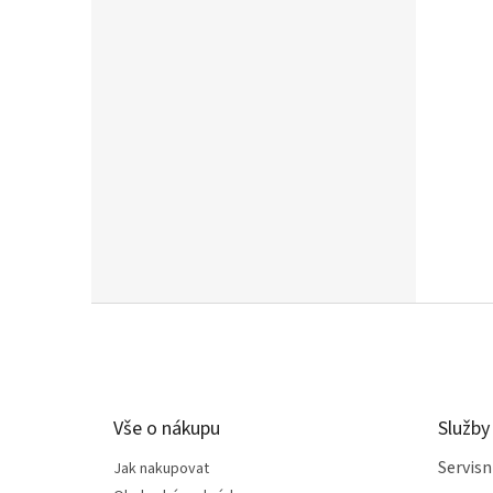
Z
á
p
a
t
Vše o nákupu
Služby
í
Servis
Jak nakupovat