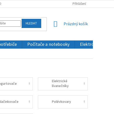
OBNÍCH ÚDAJŮ
KONTAKTY
Přihlášení
HLEDAT
NÁKUPNÍ
Prázdný košík
KOŠÍK
potřebiče
Počítače a notebooky
Elektronika a IT
Elektrické
ogurtovače
lívanečníky
alačinkovače
Polévkovary