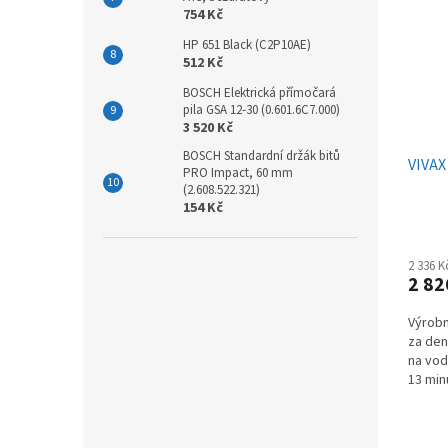
754 Kč
HP 651 Black (C2P10AE)
512 Kč
BOSCH Elektrická přímočará
pila GSA 12-30 (0.601.6C7.000)
3 520 Kč
BOSCH Standardní držák bitů
VIVAX
PRO Impact, 60 mm
(2.608.522.321)
154 Kč
2 336 
2 82
Výrobn
za den
na vod
13 min