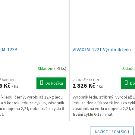
 IM-123B
VIVAX IM-122T Výrobník ledu
Skladem
(>5 ks)
Sklad
Kč bez DPH
2 336 Kč bez DPH
Do košíku
Do
6 Kč
2 826 Kč
/ ks
/ ks
ík ledu, černý, vyrobí až 12 kg ledu
Výrobník ledu, stříbrný, vyrobí až 
 a 9 kostek ledu za cyklus, zásobník
ledu za den a 9 kostek ledu za cyk
u o objemu 2,2 l, doba trvání cyklu 6-
zásobník na vodu o objemu 2,2 l, 
ut.
trvání cyklu 6-13 minut.
NAČÍST 12 DALŠÍCH