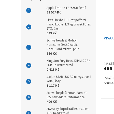
Apple iPhone 17 256GB černá
22 524 Kč
Firex Firexball-1 Protipožární
hasicí koule (1,3 kg prášek Furex
770), 1ks
543 Kč
VIVAX
Schwalbe plášť Motion
Hurricane 29x2,0 Addix
RaceGuard reflexní pruh
660 Kč
Kingston Fury Beast DIMM DDR4
385 Kč
8GB 3200MHz černá
466
2 413 Kč
stojan STABILUS 2.0 na vystavení
Palači
kola, šedý
průmer
1 117 Kč
Schwalbe plášť Smart Sam 47-
622 new Addix Performance
400 Kč
SIGMA cyklopočítač BC 10.0 WL
ATS, bezdrátový