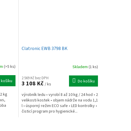
Clatronic EWB 3798 BK
em
(>5 ks)
Skladem
(1 ks)
2 569 Kč bez DPH
 košíku
Do košíku
3 108 Kč
/ ks
12 kg
výrobník ledu • vyrobí 8 až 10 kg / 24 hod • 2
lus,
velikosti kostek • objem nádrže na vodu 1,1
doba
l • úsporný režim ECO safe • LED kontrolky •
čisticí program pro hygienické...