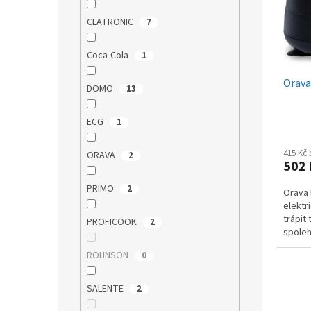
p
d
r
CLATRONIC
u
7
o
k
d
t
Coca-Cola
1
u
ů
Orava
k
DOMO
13
t
ů
ECG
1
415 Kč
ORAVA
2
502
PRIMO
2
Orava 
elektr
trápit
PROFICOOK
2
spoleh
nebo i
ROHNSON
0
SALENTE
2