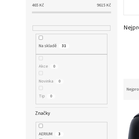
a
465
Kč
9615
Kč
n
e
l
Nejpr
Na skladě
31
Akce
0
Ř
Novinka
0
a
Nejpro
z
Tip
0
e
V
n
Značky
ý
í
p
p
i
r
AERIUM
3
s
o