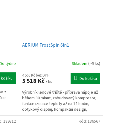
AERIUM FrostSpin 6in1
Do týdne
Skladem
(>5 ks)
4 560 Kč bez DPH
 košíku
Do košíku
5 518 Kč
/ ks
so z
Výrobník ledové tříště - příprava nápoje už
yčce
během 30 minut, zabudovaný kompresor,
funkce izolace teploty až na 12 hodin,
dotykový displej, kompaktní design,
funkce čištění
d:
189312
Kód:
136567