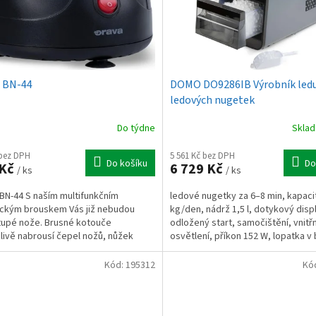
 BN-44
DOMO DO9286IB Výrobník ledu
ledových nugetek
Do týdne
Skla
 bez DPH
5 561 Kč bez DPH
Do košíku
Do
 Kč
6 729 Kč
/ ks
/ ks
BN-44 S naším multifunkčním
ledové nugetky za 6–8 min, kapaci
ickým brouskem Vás již nebudou
kg/den, nádrž 1,5 l, dotykový displ
 tupé nože. Brusné kotouče
odložený start, samočištění, vnitřn
livě nabrousí čepel nožů, nůžek
osvětlení, příkon 152 W, lopatka v 
 šroubováky. Rychlý a snadný...
Kód:
195312
Kó