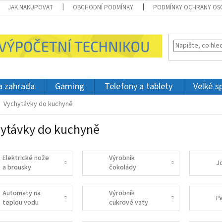
JAK NAKUPOVAT
OBCHODNÍ PODMÍNKY
PODMÍNKY OCHRANY OS
 a zahrada
Gaming
Telefony a tablety
Velké s
Vychytávky do kuchyně
ytávky do kuchyně
Elektrické nože
Výrobník
J
a brousky
čokolády
Automaty na
Výrobník
P
teplou vodu
cukrové vaty