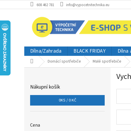
Přejít
608 462 781
info@vypocetnitechnika.eu
na
obsah
Dílna/Zahrada
BLACK FRIDAY
Dílna
Domů
Domácí spotřebiče
Malé spotřebiče
P
Vych
o
s
Nákupní košík
t
r
0
KS /
0 KČ
a
n
n
í
Cena
p