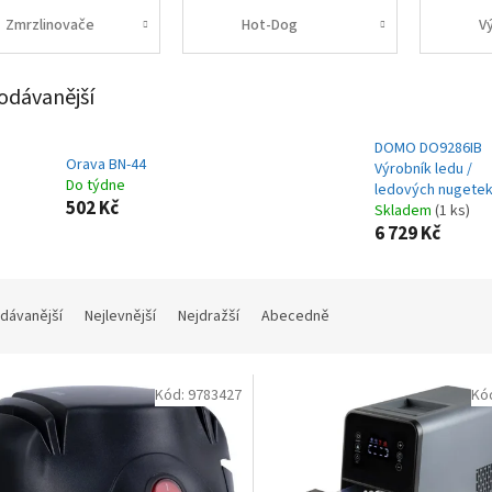
Zmrzlinovače
Hot-Dog
V
odávanější
DOMO DO9286IB
Orava BN-44
Výrobník ledu /
Do týdne
ledových nugete
502 Kč
Skladem
(1 ks)
6 729 Kč
dávanější
Nejlevnější
Nejdražší
Abecedně
Kód:
9783427
Kó