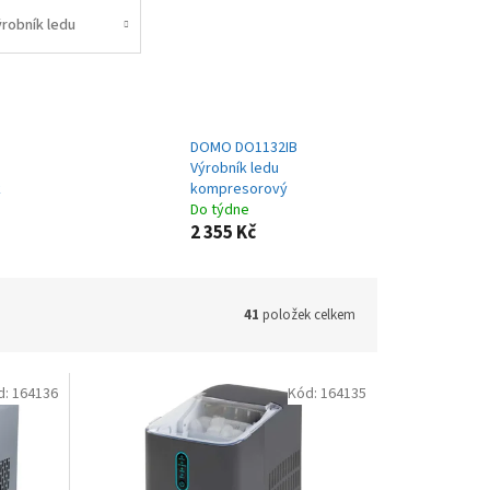
ýrobník ledu
DOMO DO1132IB
Výrobník ledu
k
kompresorový
Do týdne
2 355 Kč
41
položek celkem
d:
164136
Kód:
164135