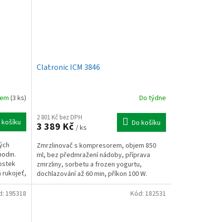
Clatronic ICM 3846
dem
(3 ks)
Do týdne
2 801 Kč bez DPH
 košíku
Do košíku
3 389 Kč
/ ks
vých
Zmrzlinovač s kompresorem, objem 850
hodin.
ml, bez předmražení nádoby, příprava
ostek
zmrzliny, sorbetu a frozen yogurtu,
 rukojeť,
dochlazování až 60 min, příkon 100 W.
d:
195318
Kód:
182531