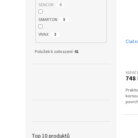
SENCOR
0
SMARTON
5
VIVAX
3
Clatr
Položek k zobrazení:
41
618 Kč
748
Prakti
kornou
povrc
Top 10 produktů