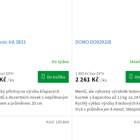
onic HA 3833
DOMO DO9292IB
Do týdne
Skla
 bez DPH
1 869 Kč bez DPH
Do košíku
Do
 Kč
2 261 Kč
/ ks
/ ks
cký přístroj na výrobu křupavých
Menší, ale výkonný výrobník ledo
tů a dezertních misek s nepřilnavým
kostek s kapacitou až 12 kg za 24 
hem a průměrem 20 cm
Rychlý cyklus výroby 8 ledových k
trvá v průměru jen 8 minut. Sklopná
bílá barva.
Kód:
185464
Kó