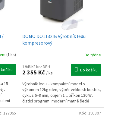
 /
DOMO DO1132IB Výrobník ledu
kompresorový
dem
(1 ks)
Do týdne
1 946 Kč bez DPH
 košíku
Do košíku
2 355 Kč
/ ks
ta 15
Výrobník ledu – kompaktní model s
ej,
výkonem 12kg/den, výběr velikosti kostek,
í
cyklus 6–8 min, objem 1 l, příkon 120 W,
balení
čistící program, moderní matně šedé
provedení, lopatka v balení
d:
177965
Kód:
195307