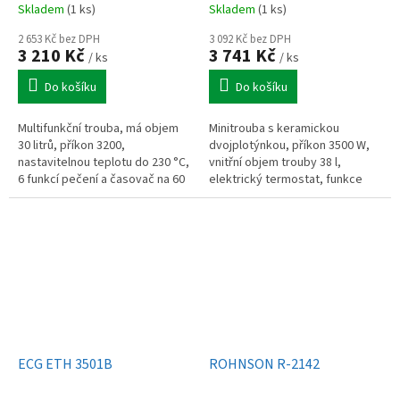
Skladem
(1 ks)
Skladem
(1 ks)
2 653 Kč bez DPH
3 092 Kč bez DPH
3 210 Kč
3 741 Kč
/ ks
/ ks
Do košíku
Do košíku
Multifunkční trouba, má objem
Minitrouba s keramickou
30 litrů, příkon 3200,
dvojplotýnkou, příkon 3500 W,
nastavitelnou teplotu do 230 °C,
vnitřní objem trouby 38 l,
6 funkcí pečení a časovač na 60
elektrický termostat, funkce
minut, ideální pro grilování,
trouby a vařiče současně,
pečení i ohřívání
samostatná regulace
jednotlivých ploten,...
ECG ETH 3501B
ROHNSON R-2142