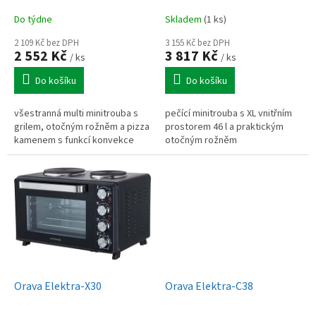
k
Do týdne
Skladem
(1 ks)
t
ů
2 109 Kč bez DPH
3 155 Kč bez DPH
2 552 Kč
3 817 Kč
/ ks
/ ks
Do košíku
Do košíku
všestranná multi minitrouba s
pečící minitrouba s XL vnitřním
grilem, otočným rožněm a pizza
prostorem 46 l a praktickým
kamenem s funkcí konvekce
otočným rožněm
Orava Elektra-X30
Orava Elektra-C38