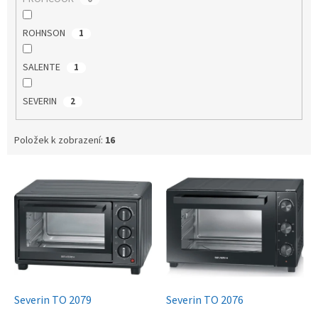
ROHNSON
1
SALENTE
1
SEVERIN
2
Položek k zobrazení:
16
V
ý
p
i
s
p
r
o
d
Severin TO 2079
Severin TO 2076
u