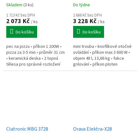
Skladem
(3 ks)
Do týdne
1 713 Kč bez DPH
2 668 Kč bez DPH
2 073 Kč
3 228 Kč
/ ks
/ ks
Do košíku
Do košíku
pec na pizzu • příkon 1 200W •
mini trouba • knoflíkové otočné
pizza za 3-5 min • průměr 31 cm
ovládání • příkon max 3 600 W •
• keramická deska • 2 topná
objem 48 l, 13,66 kg • fukce
tělesa pro správné rozložení
grilování • příkon ploten
tepla • termostat • teplota 120 -
600/1000 W • průměr desek
400 °C • kontrolka...
155/188 mm • teploty pečení
100°...
Clatronic MBG 3728
Orava Elektra-X28