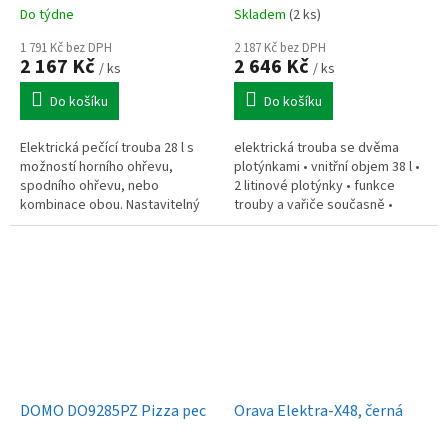
Do týdne
Skladem
(2 ks)
1 791 Kč bez DPH
2 187 Kč bez DPH
2 167 Kč
2 646 Kč
/ ks
/ ks
Do košíku
Do košíku
Elektrická pečící trouba 28 l s
elektrická trouba se dvěma
možností horního ohřevu,
plotýnkami • vnitřní objem 38 l •
spodního ohřevu, nebo
2 litinové plotýnky • funkce
kombinace obou. Nastavitelný
trouby a vařiče současně •
termostat do 230 °C a časovač
teploty pečení 50 °C - 230 °C •
120 min. Včetně roštu a plechu
zabudovaný ventilátor •...
na pečení.
DOMO DO9285PZ Pizza pec
Orava Elektra-X48, černá