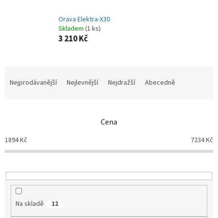
Orava Elektra-X30
Skladem
(1 ks)
3 210 Kč
Ř
a
Nejprodávanější
Nejlevnější
Nejdražší
Abecedně
z
e
n
Cena
í
p
1894
Kč
7234
Kč
r
o
d
u
k
t
Na skladě
12
ů