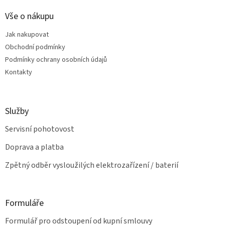
í
p
í
p
a
Vše o nákupu
r
t
v
Jak nakupovat
í
k
Obchodní podmínky
y
v
Podmínky ochrany osobních údajů
ý
Kontakty
p
i
s
u
Služby
Servisní pohotovost
Doprava a platba
Zpětný odběr vysloužilých elektrozařízení / baterií
Formuláře
Formulář pro odstoupení od kupní smlouvy