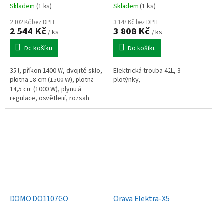
Skladem
(1 ks)
Skladem
(1 ks)
2 102 Kč bez DPH
3 147 Kč bez DPH
2 544 Kč
3 808 Kč
/ ks
/ ks
Do košíku
Do košíku
35 l, příkon 1400 W, dvojité sklo,
Elektrická trouba 42L, 3
plotna 18 cm (1500 W), plotna
plotýnky,
14,5 cm (1000 W), plynulá
regulace, osvětlení, rozsah
teploty (90–250 °C), horní ohřev,
spodní ohřev, horní a...
DOMO DO1107GO
Orava Elektra-X5