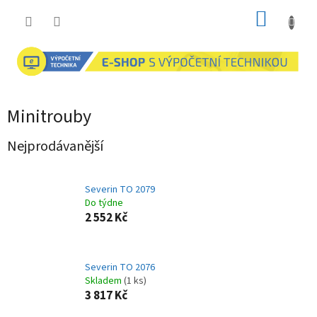
Přejít
NÁKUP
na
obsah
KOŠÍK
Minitrouby
Nejprodávanější
Severin TO 2079
Do týdne
2 552 Kč
Severin TO 2076
Skladem
(1 ks)
3 817 Kč