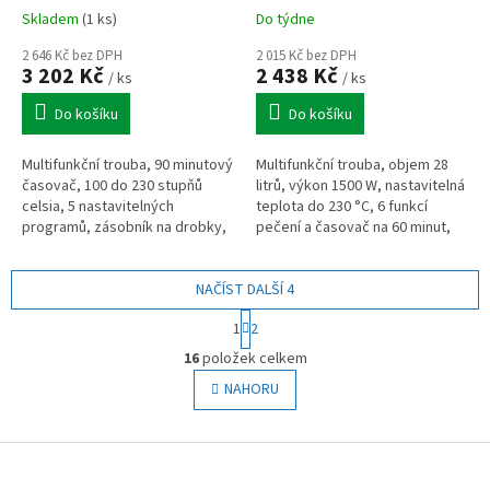
Skladem
(1 ks)
Do týdne
2 646 Kč bez DPH
2 015 Kč bez DPH
3 202 Kč
2 438 Kč
/ ks
/ ks
Do košíku
Do košíku
Multifunkční trouba, 90 minutový
Multifunkční trouba, objem 28
časovač, 100 do 230 stupňů
litrů, výkon 1500 W, nastavitelná
celsia, 5 nastavitelných
teplota do 230 °C, 6 funkcí
programů, zásobník na drobky,
pečení a časovač na 60 minut,
pizza kámen, rožeň na kuře
ideální pro grilování, pečení i
ohřívání
NAČÍST DALŠÍ 4
S
1
2
t
O
r
16
položek celkem
v
á
l
NAHORU
n
á
k
o
d
v
Z
a
á
c
á
n