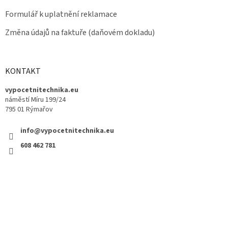
Formulář k uplatnění reklamace
Změna údajů na faktuře (daňovém dokladu)
KONTAKT
vypocetnitechnika.eu
náměstí Míru 199/24
795 01 Rýmařov
info@vypocetnitechnika.eu
608 462 781