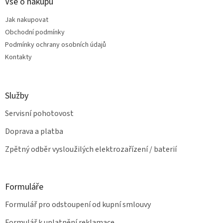
a
Vše o nákupu
r
t
v
Jak nakupovat
í
k
Obchodní podmínky
y
v
Podmínky ochrany osobních údajů
ý
Kontakty
p
i
s
u
Služby
Servisní pohotovost
Doprava a platba
Zpětný odběr vysloužilých elektrozařízení / baterií
Formuláře
Formulář pro odstoupení od kupní smlouvy
Formulář k uplatnění reklamace