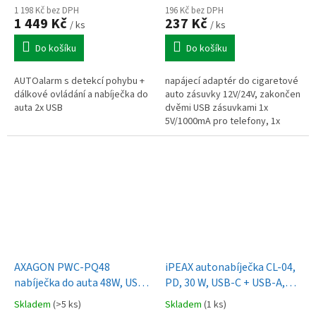
1 198 Kč bez DPH
196 Kč bez DPH
1 449 Kč
237 Kč
/ ks
/ ks
Do košíku
Do košíku
AUTOalarm s detekcí pohybu +
napájecí adaptér do cigaretové
dálkové ovládání a nabíječka do
auto zásuvky 12V/24V, zakončen
auta 2x USB
dvěmi USB zásuvkami 1x
5V/1000mA pro telefony, 1x
5V/3100mA pro tablety, bílý
AXAGON PWC-PQ48
iPEAX autonabíječka CL-04,
nabíječka do auta 48W, USB-
PD, 30 W, USB-C + USB-A,
A + USB-C,
černá
Skladem
(>5 ks)
Skladem
(1 ks)
PD3.0/PPS/QC4+/SFC/Apple