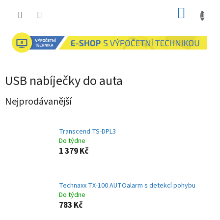
Přejít
NÁKUP
na
obsah
KOŠÍK
USB nabíječky do auta
Nejprodávanější
Transcend TS-DPL3
Do týdne
1 379 Kč
Technaxx TX-100 AUTOalarm s detekcí pohybu
Do týdne
783 Kč