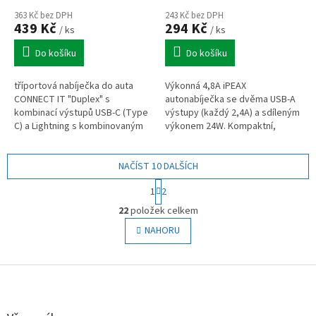
363 Kč bez DPH
243 Kč bez DPH
439 Kč
294 Kč
/ ks
/ ks
Do košíku
Do košíku
tříportová nabíječka do auta
Výkonná 4,8A iPEAX
CONNECT IT "Duplex" s
autonabíječka se dvěma USB-A
kombinací výstupů USB-C (Type
výstupy (každý 2,4A) a sdíleným
C) a Lightning s kombinovaným
výkonem 24W. Kompaktní,
výkonem 55 W.
odolné provedení pro auta i
dodávky.
NAČÍST 10 DALŠÍCH
S
1
2
t
O
r
22
položek celkem
v
á
l
NAHORU
n
á
k
o
d
v
Z
a
á
c
á
n
í
p
í
p