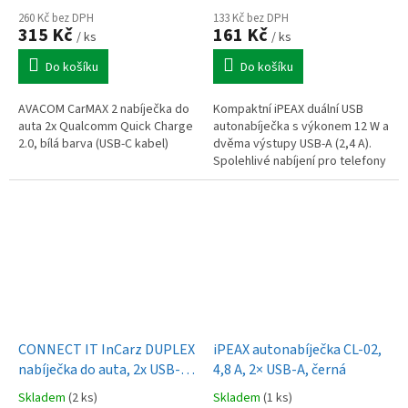
C kabel)
260 Kč bez DPH
133 Kč bez DPH
315 Kč
161 Kč
/ ks
/ ks
Do košíku
Do košíku
AVACOM CarMAX 2 nabíječka do
Kompaktní iPEAX duální USB
auta 2x Qualcomm Quick Charge
autonabíječka s výkonem 12 W a
2.0, bílá barva (USB-C kabel)
dvěma výstupy USB-A (2,4 A).
Spolehlivé nabíjení pro telefony
i příslušenství během jízdy.
CONNECT IT InCarz DUPLEX
iPEAX autonabíječka CL-02,
nabíječka do auta, 2x USB-C,
4,8 A, 2× USB-A, černá
1x Lightning, ANTRACITOVÁ
Skladem
(2 ks)
Skladem
(1 ks)