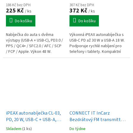
186 Kč bez DPH
307 Kč bez DPH
225 Kč
372 Kč
/ ks
/ ks
Do košíku
Do košíku
Nabíječka do auta s dvěma
Výkonná iPEAX autonabíječka s
výstupy (USB-A + USB-C), PD3.0 /
USB-C PD až 30 W a USB-A 18 W.
PPS / QC4+ / SFC2.0 / AFC / SCP
Podporuje rychlé nabíjení pro
/ FCP / Apple. Výkon 48 W.
telefony i tablety. Kompaktní
tělo z odolného plastu.
iPEAX autonabíječka CL-03,
CONNECT IT InCarz
PD, 20 W, USB-C + USB-A,
Bezdrátový FM transmitter,
černá
2x USB-A + 1x USB-C,
Skladem
(1 ks)
Do týdne
ANTRACITOVÝ