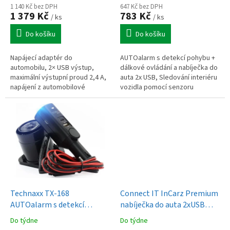
ů
1 140 Kč bez DPH
647 Kč bez DPH
1 379 Kč
783 Kč
/ ks
/ ks
Do košíku
Do košíku
Napájecí adaptér do
AUTOalarm s detekcí pohybu +
automobilu, 2× USB výstup,
dálkové ovládání a nabíječka do
maximální výstupní proud 2,4 A,
auta 2x USB, Sledování interiéru
napájení z automobilové
vozidla pomocí senzoru
zásuvky, současné napájení
detekce pohybu PIR
dvou zařízení, vhodný pro
autokamery, navigace...
Technaxx TX-168
Connect IT InCarz Premium
AUTOalarm s detekcí
nabíječka do auta 2xUSB
pohybu
3.1A+1A, Bílá CI-708
Do týdne
Do týdne