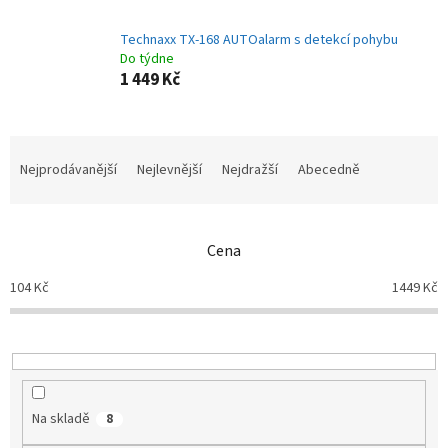
Technaxx TX-168 AUTOalarm s detekcí pohybu
Do týdne
1 449 Kč
Ř
a
Nejprodávanější
Nejlevnější
Nejdražší
Abecedně
z
e
n
Cena
í
p
104
Kč
1449
Kč
r
o
d
u
k
t
Na skladě
8
ů