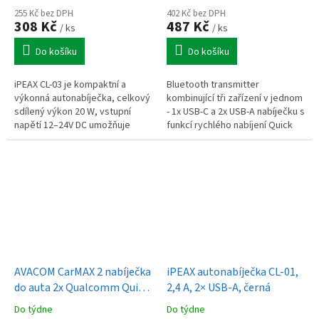
255 Kč bez DPH
402 Kč bez DPH
308 Kč
487 Kč
/ ks
/ ks
Do košíku
Do košíku
iPEAX CL-03 je kompaktní a
Bluetooth transmitter
výkonná autonabíječka, celkový
kombinující tři zařízení v jednom
sdílený výkon 20 W, vstupní
- 1x USB-C a 2x USB-A nabíječku s
napětí 12–24V DC umožňuje
funkcí rychlého nabíjení Quick
použití jak v osobních autech,
Charge 3.0, bezdrátové
tak i v dodávkách nebo
Bluetooth handsfree a hudební...
nákladních...
AVACOM CarMAX 2 nabíječka
iPEAX autonabíječka CL-01,
do auta 2x Qualcomm Quick
2,4 A, 2× USB-A, černá
Charge 2.0, bílá barva (USB-
Do týdne
Do týdne