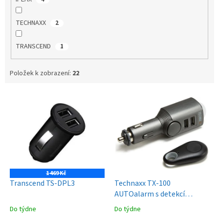
TECHNAXX
2
TRANSCEND
1
Položek k zobrazení:
22
V
ý
p
i
s
p
r
o
1 469 Kč
d
Transcend TS-DPL3
Technaxx TX-100
u
AUTOalarm s detekcí
k
pohybu
Do týdne
Do týdne
t