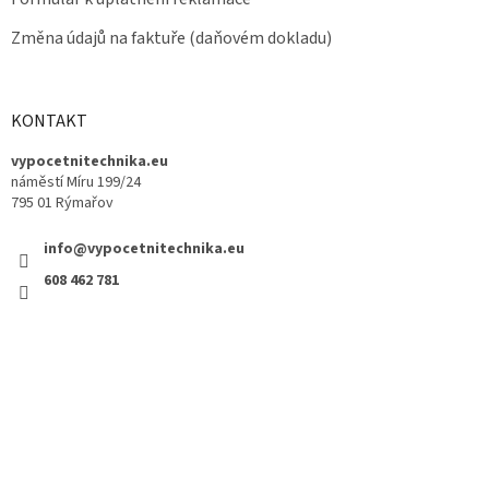
Změna údajů na faktuře (daňovém dokladu)
KONTAKT
vypocetnitechnika.eu
náměstí Míru 199/24
795 01 Rýmařov
info@vypocetnitechnika.eu
608 462 781