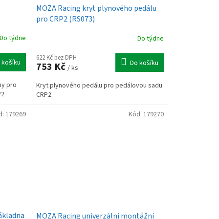
MOZA Racing kryt plynového pedálu
pro CRP2 (RS073)
Do týdne
Do týdne
622 Kč bez DPH
 košíku
Do košíku
753 Kč
/ ks
ny pro
Kryt plynového pedálu pro pedálovou sadu
P2
CRP2
d:
179269
Kód:
179270
ákladna
MOZA Racing univerzální montážní