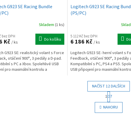
ech G923 SE Racing Bundle
Logitech G923 SE Racing Bund
/PC)
(PS/PC)
Skladem
(1 ks)
Skla
Kč bez DPH
5 112 Kč bez DPH
Do košíku
Do
6 Kč
6 186 Kč
/ ks
/ ks
ch G923 SE: realistický volant s Force
Logitech G923 SE- herní volant s F
ck, otáčení 900°, 3 pedály a D-pad.
Feedback, otáčení 900°, 3 pedály 
ibilní s PC a Xbox. Spolehlivé USB
Kompatibilní s PC, PS4 a PS5. Spol
ení pro maximální kontrolu a
USB připojení pro maximální kontro
cký...
autentický...
NAČÍST 12 DALŠÍCH
S
1
7
t
O
r
v
NAHORU
á
l
n
á
k
d
o
a
v