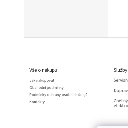
Z
á
p
a
t
Vše o nákupu
Služby
í
Servis
Jak nakupovat
Obchodní podmínky
Doprav
Podmínky ochrany osobních údajů
Zpětný 
Kontakty
elektro