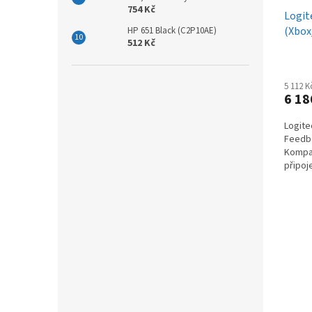
754 Kč
Logit
(Xbox
HP 651 Black (C2P10AE)
512 Kč
5 112 
6 18
Logite
Feedba
Kompat
připoj
autenti