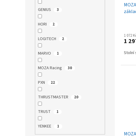
MOZA 
k
GENIUS
3
zákla
t
ů
HORI
2
1 072 
LOGITECH
2
1 29
Stolní
MARVO
1
MOZA Racing
30
PXN
22
THRUSTMASTER
20
TRUST
1
YENKEE
1
MOZA 