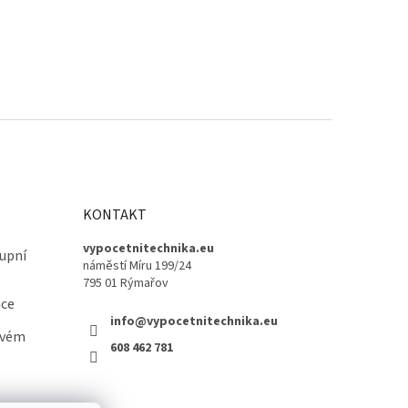
KONTAKT
vypocetnitechnika.eu
upní
náměstí Míru 199/24
795 01 Rýmařov
ace
info@vypocetnitechnika.eu
ovém
608 462 781