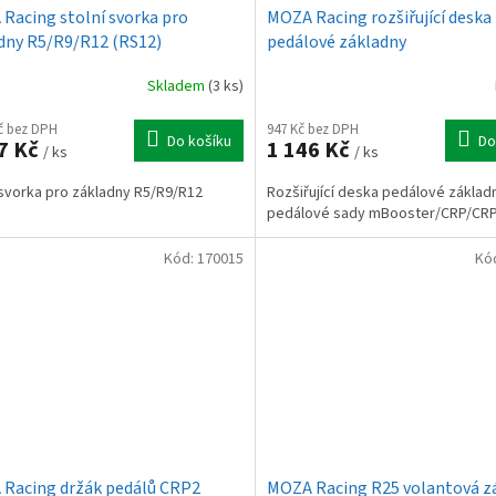
Racing stolní svorka pro
MOZA Racing rozšiřující deska
dny R5/R9/R12 (RS12)
pedálové základny
mBooster/CRP/CRP2 (RS078)
Skladem
(3 ks)
Kč bez DPH
947 Kč bez DPH
Do košíku
Do
7 Kč
1 146 Kč
/ ks
/ ks
 svorka pro základny R5/R9/R12
Rozšiřující deska pedálové základ
pedálové sady mBooster/CRP/CR
Kód:
170015
Kó
Racing držák pedálů CRP2
MOZA Racing R25 volantová z