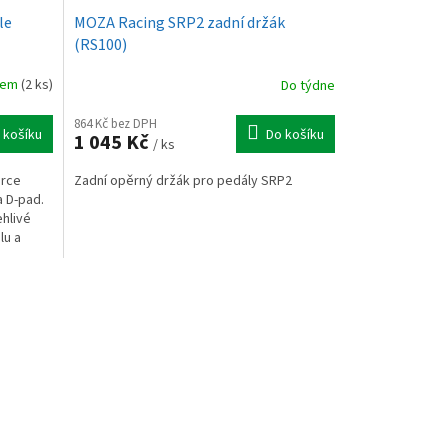
le
MOZA Racing SRP2 zadní držák
(RS100)
dem
(2 ks)
Do týdne
864 Kč bez DPH
 košíku
Do košíku
1 045 Kč
/ ks
orce
Zadní opěrný držák pro pedály SRP2
a D-pad.
ehlivé
lu a