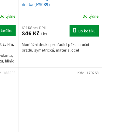
deska (RS089)
Do týdne
Do týdne
699 Kč bez DPH
 košíku
Do košíku
846 Kč
/ ks
t 25 Nm,
Montážní deska pro řádící páku a ruční
brzdu, symetrická, materiál ocel
volantu,
, hliník
d:
188888
Kód:
179268