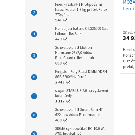
MOZA 
Firex Firexball-1 Protipožární
herní
hasicí koule (1,3 kg prášek Furex
770), 1ks
543 Kč
Nenabíjecí baterie C LS26500 Saft
28 861
Lithium 1ks Bulk
34 9
428 Kč
Schwalbe plášť Motion
Herní 
Hurricane 29x2,0 Addix
Porsch
RaceGuard reflexní pruh
GHz čt
660 Kč
prvků,
Kingston Fury Beast DIMM DDR4
8GB 3200MHz černá
2 413 Kč
stojan STABILUS 2.0 na vystavení
kola, šedý
1 117 Kč
Schwalbe plášť Smart Sam 47-
622 new Addix Performance
400 Kč
SIGMA cyklopočítač BC 10.0 WL
ATS, bezdrátový