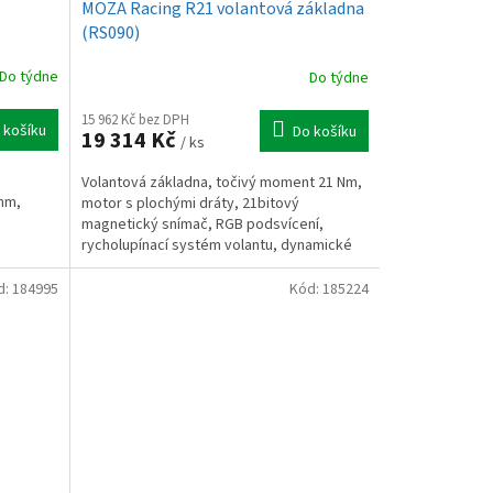
MOZA Racing R21 volantová základna
(RS090)
Do týdne
Do týdne
15 962 Kč bez DPH
 košíku
Do košíku
19 314 Kč
/ ks
Volantová základna, točivý moment 21 Nm,
mm,
motor s plochými dráty, 21bitový
magnetický snímač, RGB podsvícení,
rycholupínací systém volantu, dynamické
řízení točivého momentu, hliník
d:
184995
Kód:
185224