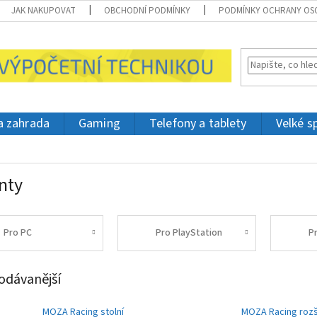
JAK NAKUPOVAT
OBCHODNÍ PODMÍNKY
PODMÍNKY OCHRANY OS
 a zahrada
Gaming
Telefony a tablety
Velké s
nty
Pro PC
Pro PlayStation
P
odávanější
MOZA Racing stolní
MOZA Racing rozši