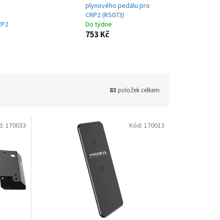
plynového pedálu pro
CRP2 (RS073)
RP2
Do týdne
753 Kč
83
položek celkem
d:
170033
Kód:
170013