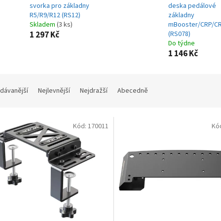
svorka pro základny
deska pedálové
R5/R9/R12 (RS12)
základny
Skladem
(3 ks)
mBooster/CRP/C
1 297 Kč
(RS078)
Do týdne
1 146 Kč
dávanější
Nejlevnější
Nejdražší
Abecedně
Kód:
170011
Kó