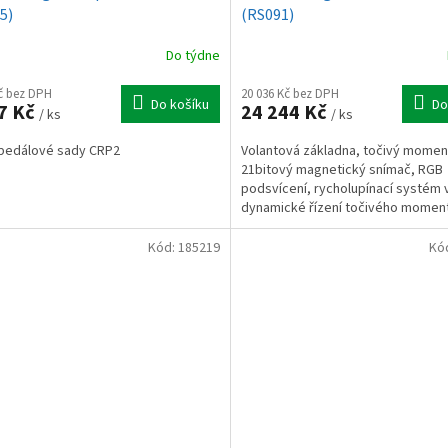
5)
(RS091)
Do týdne
Kč bez DPH
20 036 Kč bez DPH
Do košíku
Do
7 Kč
24 244 Kč
/ ks
/ ks
pedálové sady CRP2
Volantová základna, točivý momen
21bitový magnetický snímač, RGB
podsvícení, rycholupínací systém 
dynamické řízení točivého momentu
Kód:
185219
Kó