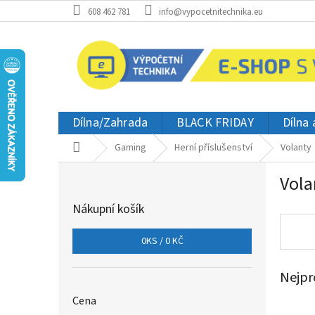
Přejít
608 462 781
info@vypocetnitechnika.eu
na
obsah
Dílna/Zahrada
BLACK FRIDAY
Dílna
Domů
Gaming
Herní příslušenství
Volanty
P
Vola
o
s
Nákupní košík
t
r
0
KS /
0 KČ
a
n
Nejpr
n
í
Cena
p