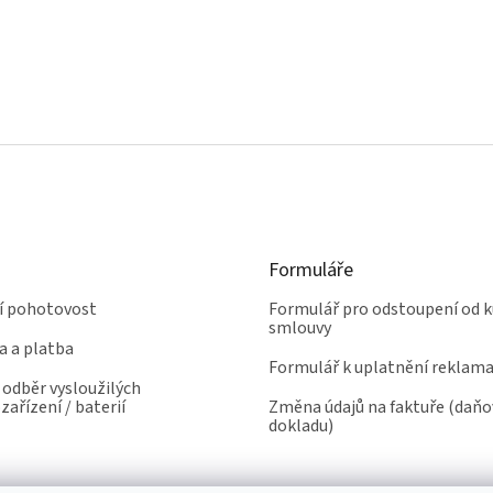
c
á
í
n
p
í
r
v
k
y
v
ý
p
i
s
u
Formuláře
ní pohotovost
Formulář pro odstoupení od k
smlouvy
a a platba
Formulář k uplatnění reklam
odběr vysloužilých
zařízení / baterií
Změna údajů na faktuře (daň
dokladu)