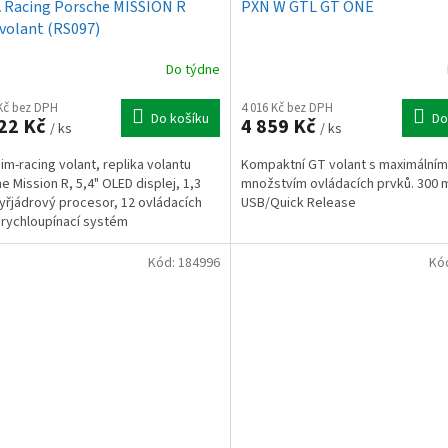
Racing Porsche MISSION R
PXN W GTL GT ONE
 volant (RS097)
Do týdne
 Kč bez DPH
4 016 Kč bez DPH
Do košíku
Do
22 Kč
4 859 Kč
/ ks
/ ks
sim-racing volant, replika volantu
Kompaktní GT volant s maximálním
e Mission R, 5,4" OLED displej, 1,3
množstvím ovládacích prvků. 300 
yřjádrový procesor, 12 ovládacích
USB/Quick Release
 rychloupínací systém
Kód:
184996
Kó