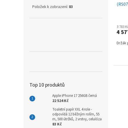
(RS07
Položek k zobrazení:
83
3 783 
4 57
Držák 
Top 10 produktů
Apple iPhone 17 256GB černá
22 524 Kč
Toaletní papír XXL 4 role -
odpovídá 12 běžným rolím, 55
m, 500 útržků, 2 vrstvy, celulóza
83 Kč