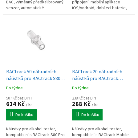
BAC, výměnný předkalibrovaný
připojení, mobilní aplikace
senzor, automatické
iOS/Android, dobíjecí baterie,
samočištění, digitální LCD
kompaktní přenosné provedení
displej, akustická a optická
signalizace
BACtrack 50 náhradních
BACtrack 20 náhradních
náústků pro BACtrack S80
náústků pro BACtrack
Pro, Trace Pro
Mobile Pro
Do týdne
Do týdne
507 Kč bez DPH
238 Kč bez DPH
614 Kč
288 Kč
/ ks
/ ks
Do košíku
Do košíku
Náústky pro alkohol tester,
Náústky pro alkohol tester,
kompatibilní s BACtrack S80 Pro
kompatibilní s BACtrack Mobile