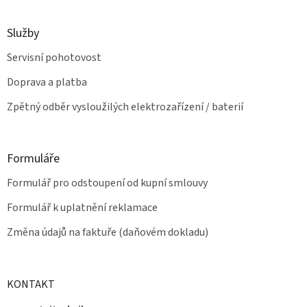
i
s
u
Služby
Servisní pohotovost
Doprava a platba
Zpětný odběr vysloužilých elektrozařízení / baterií
Formuláře
Formulář pro odstoupení od kupní smlouvy
Formulář k uplatnění reklamace
Změna údajů na faktuře (daňovém dokladu)
KONTAKT