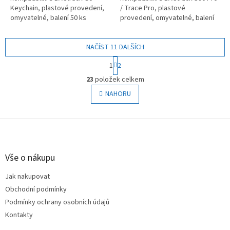
Keychain, plastové provedení,
/ Trace Pro, plastové
omyvatelné, balení 50 ks
provedení, omyvatelné, balení
20 ks
NAČÍST 11 DALŠÍCH
S
1
2
t
O
r
23
položek celkem
v
á
l
NAHORU
n
á
k
o
d
v
Z
a
á
c
á
n
í
p
í
p
a
Vše o nákupu
r
t
v
Jak nakupovat
í
k
Obchodní podmínky
y
v
Podmínky ochrany osobních údajů
ý
Kontakty
p