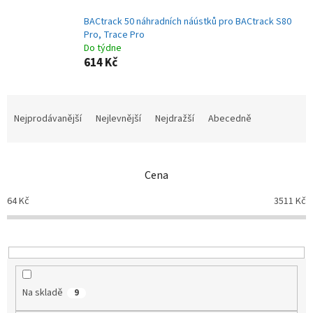
BACtrack 50 náhradních náústků pro BACtrack S80
Pro, Trace Pro
Do týdne
614 Kč
Ř
a
Nejprodávanější
Nejlevnější
Nejdražší
Abecedně
z
e
n
Cena
í
p
64
Kč
3511
Kč
r
o
d
u
k
t
Na skladě
9
ů