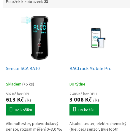
Položek k zobrazení:
23
V
ý
p
i
s
p
r
o
d
Sencor SCA BA10
BACtrack Mobile Pro
u
k
Skladem
(>5 ks)
Do týdne
t
ů
507 Kč bez DPH
2 486 Kč bez DPH
613 Kč
3 008 Kč
/ ks
/ ks
Do košíku
Do košíku
Alkoholtester, polovodičkový
Alkohol tester, elektrochemický
senzor, rozsah měření 0–3,0 ‰
(fuel cell) senzor, Bluetooth