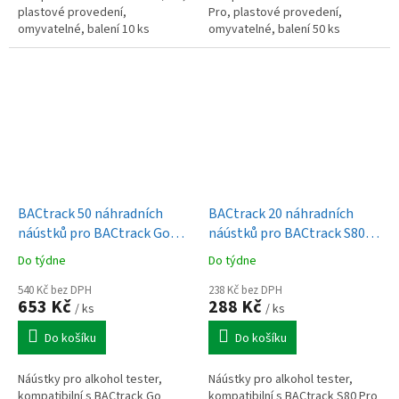
plastové provedení,
Pro, plastové provedení,
omyvatelné, balení 10 ks
omyvatelné, balení 50 ks
BACtrack 50 náhradních
BACtrack 20 náhradních
náústků pro BACtrack Go
náústků pro BACtrack S80
Keychain
Pro, Trace Pro
Do týdne
Do týdne
540 Kč bez DPH
238 Kč bez DPH
653 Kč
288 Kč
/ ks
/ ks
Do košíku
Do košíku
Náústky pro alkohol tester,
Náústky pro alkohol tester,
kompatibilní s BACtrack Go
kompatibilní s BACtrack S80 Pro