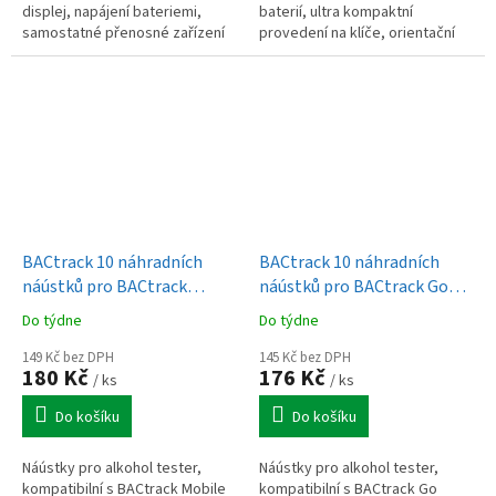
displej, napájení bateriemi,
baterií, ultra kompaktní
samostatné přenosné zařízení
provedení na klíče, orientační
pro přesné a profesionální
měření
měření
BACtrack 10 náhradních
BACtrack 10 náhradních
náústků pro BACtrack
náústků pro BACtrack Go
Mobile Pro
Keychain
Do týdne
Do týdne
149 Kč bez DPH
145 Kč bez DPH
180 Kč
176 Kč
/ ks
/ ks
Do košíku
Do košíku
Náústky pro alkohol tester,
Náústky pro alkohol tester,
kompatibilní s BACtrack Mobile
kompatibilní s BACtrack Go