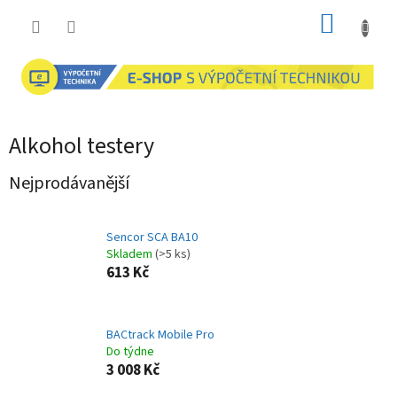
Přejít
NÁKUP
na
obsah
KOŠÍK
Alkohol testery
Nejprodávanější
Sencor SCA BA10
Skladem
(>5 ks)
613 Kč
BACtrack Mobile Pro
Do týdne
3 008 Kč