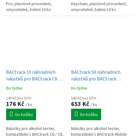
Pro, plastové provedení,
Keychain, plastové provedení,
omyvatelné, balení 10 ks
omyvatelné, balení 10 ks
BACtrack 10 náhradních
BACtrack 50 náhradních
náústků pro BACtrack C6 a
náústků pro BACtrack
C8
Mobile Pro
Do týdne
Do týdne
145 Kč bez DPH
540 Kč bez DPH
176 Kč
653 Kč
/ ks
/ ks
Do košíku
Do košíku
Náústky pro alkohol tester,
Náústky pro alkohol tester,
kompatibilní s BACtrack C6 / C8,
kompatibilní s BACtrack Mobile