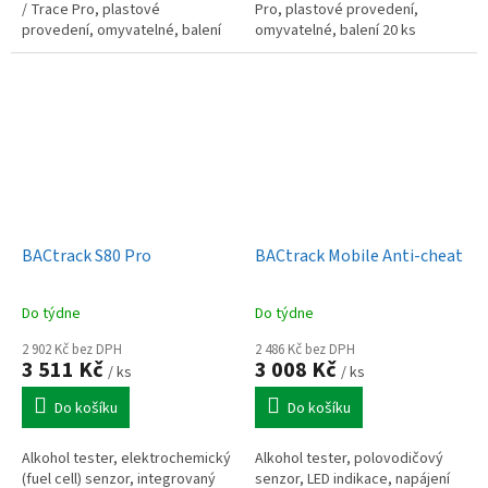
/ Trace Pro, plastové
Pro, plastové provedení,
provedení, omyvatelné, balení
omyvatelné, balení 20 ks
50 ks
BACtrack S80 Pro
BACtrack Mobile Anti-cheat
Do týdne
Do týdne
2 902 Kč bez DPH
2 486 Kč bez DPH
3 511 Kč
3 008 Kč
/ ks
/ ks
Do košíku
Do košíku
Alkohol tester, elektrochemický
Alkohol tester, polovodičový
(fuel cell) senzor, integrovaný
senzor, LED indikace, napájení