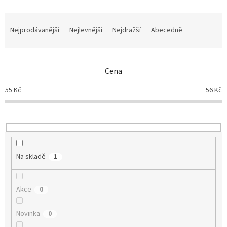
Ř
a
Nejprodávanější
Nejlevnější
Nejdražší
Abecedně
z
e
n
Cena
í
p
55
Kč
56
Kč
r
o
d
u
k
t
Na skladě
1
ů
Akce
0
Novinka
0