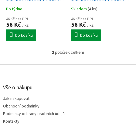
k
blistru - bílé
blistru - černé
Do týdne
Skladem
(4 ks)
t
ů
46 Kč bez DPH
46 Kč bez DPH
56 Kč
56 Kč
/ ks
/ ks
Do košíku
Do košíku
2
položek celkem
O
v
l
Z
á
á
d
p
a
a
Vše o nákupu
c
t
í
Jak nakupovat
í
p
Obchodní podmínky
r
v
Podmínky ochrany osobních údajů
k
Kontakty
y
v
ý