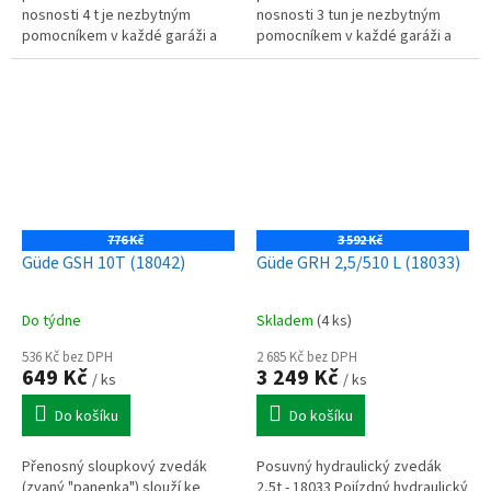
nosnosti 4 t je nezbytným
nosnosti 3 tun je nezbytným
pomocníkem v každé garáži a
pomocníkem v každé garáži a
dílně při výměně pneumatik
dílně při výměně pneumatik
nebo údržbě vašeho vozu.
nebo údržbě vašeho vozu.
776 Kč
3 592 Kč
Güde GSH 10T (18042)
Güde GRH 2,5/510 L (18033)
Do týdne
Skladem
(4 ks)
536 Kč bez DPH
2 685 Kč bez DPH
649 Kč
3 249 Kč
/ ks
/ ks
Do košíku
Do košíku
Přenosný sloupkový zvedák
Posuvný hydraulický zvedák
(zvaný "panenka") slouží ke
2,5t - 18033 Pojízdný hydraulický