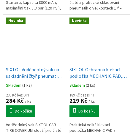
Starteru, kapacita 8800 mAh,
čisté a praktické skladování
maximální tlak 8,3 bar (120 PSI),
pneumatik o velikostech 17"–
digitální LCD displej, funkce
20" během sezóny i mimo ni.
powerbanky, LED svítilna, 4
Novinka
Novinka
režimy...
SIXTOL Voděodolný vak na
SIXTOL Ochranná klekací
uskladnění čtyř pneumatik
podložka MECHANIC PAD,
CAR TIRE COVER UNI, 80 ×
48 x 35 x 3,6 cm
Skladem
(1 ks)
Skladem
(2 ks)
120 cm
235 Kč bez DPH
189 Kč bez DPH
284 Kč
229 Kč
/ ks
/ ks
Do košíku
Do košíku
Voděodolný vak SIXTOL CAR
Praktická velká klekací
TIRE COVER UNI slouží pro čisté
podložka MECHANIC PAD z