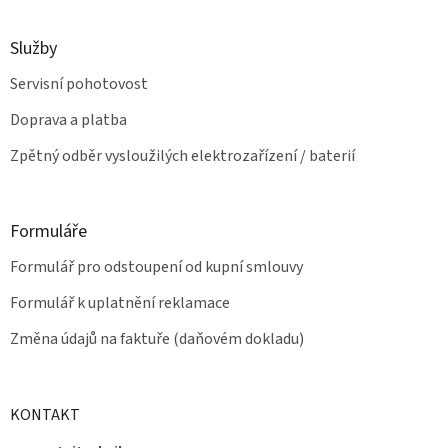
i
s
u
Služby
Servisní pohotovost
Doprava a platba
Zpětný odběr vysloužilých elektrozařízení / baterií
Formuláře
Formulář pro odstoupení od kupní smlouvy
Formulář k uplatnění reklamace
Změna údajů na faktuře (daňovém dokladu)
KONTAKT