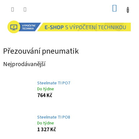
Přejít
NÁKUP
na
obsah
KOŠÍK
Přezouvání pneumatik
Nejprodávanější
Steelmate TI PO7
Do týdne
764 Kč
Steelmate TI PO8
Do týdne
1 327 Kč