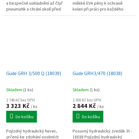
a bezpečné uskladnění až čtyř
měkké EVA pěny k ochraně
pneumatik a chrání okolí před
kolen při práci pro každého
nečistotami a vlhkostí.
automechanika, řemeslníka
nebo zahrádkáře.
Güde GRH 3/500 Q (18039)
Güde GRH3/470 (18038)
Skladem
(1 ks)
Skladem
(1 ks)
2 746 Kč bez DPH
2 350 Kč bez DPH
3 323 Kč
2 844 Kč
/ ks
/ ks
Do košíku
Do košíku
Pojízdný hydraulický hever,
Posuvný hydraulický zvedák 3t -
určený ke zdvihání osobních
18038 Pojízdný hydraulický