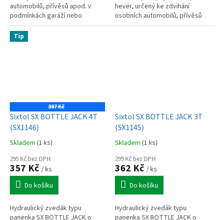
automobilů, přívěsů apod. v
hever, určený ke zdvihání
podmínkách garáží nebo
osobních automobilů, přívěsů
domácích dílen (max. nosnost: 3
apod. v podmínkách garáží nebo
tuny).
domácích dílen.
Tip
387 Kč
Sixtol SX BOTTLE JACK 4T
Sixtol SX BOTTLE JACK 3T
(SX1146)
(SX1145)
Skladem
(1 ks)
Skladem
(1 ks)
295 Kč bez DPH
299 Kč bez DPH
357 Kč
362 Kč
/ ks
/ ks
Do košíku
Do košíku
Hydraulický zvedák typu
Hydraulický zvedák typu
panenka SX BOTTLE JACK o
panenka SX BOTTLE JACK o