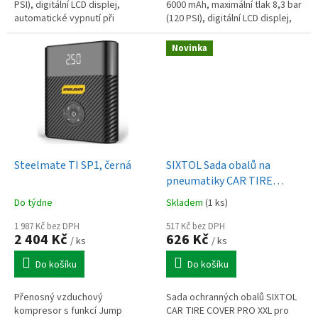
PSI), digitální LCD displej,
6000 mAh, maximální tlak 8,3 bar
automatické vypnutí při
(120 PSI), digitální LCD displej,
dosažení nastaveného tlaku,
funkce powerbanky,
LED osvětlení s režimem svícení
automatické vypnutí při
Novinka
a...
dosažení nastaveného...
Steelmate TI SP1, černá
SIXTOL Sada obalů na
pneumatiky CAR TIRE
COVER PRO XXL, 17"–20", 4
Do týdne
Skladem
(1 ks)
ks
1 987 Kč bez DPH
517 Kč bez DPH
2 404 Kč
626 Kč
/ ks
/ ks
Do košíku
Do košíku
Přenosný vzduchový
Sada ochranných obalů SIXTOL
kompresor s funkcí Jump
CAR TIRE COVER PRO XXL pro