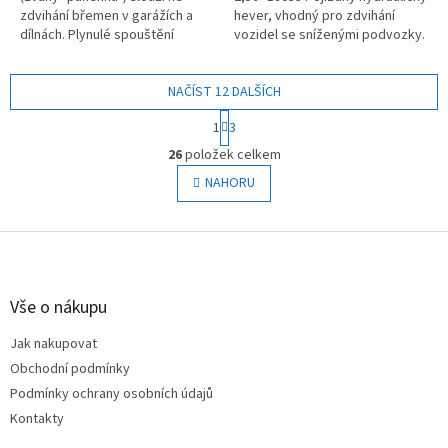
zdvihání břemen v garážích a
hever, vhodný pro zdvihání
dílnách. Plynulé spouštění
vozidel se sníženými podvozky.
břemen pootočením
výpustného ventilu.
NAČÍST 12 DALŠÍCH
S
1
3
t
O
r
26
položek celkem
v
á
l
NAHORU
n
á
k
o
d
v
Z
a
á
c
á
n
í
p
í
p
a
Vše o nákupu
r
t
v
Jak nakupovat
í
k
Obchodní podmínky
y
v
Podmínky ochrany osobních údajů
ý
Kontakty
p