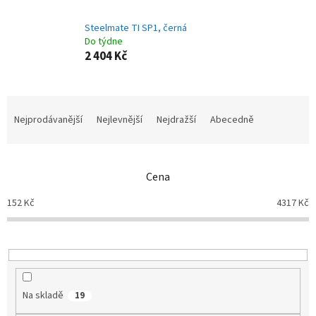
Steelmate TI SP1, černá
Do týdne
2 404 Kč
Ř
a
Nejprodávanější
Nejlevnější
Nejdražší
Abecedně
z
e
n
Cena
í
p
152
Kč
4317
Kč
r
o
d
u
k
t
Na skladě
19
ů