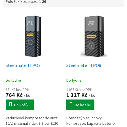
Položek k zobrazení:
26
V
ý
p
i
s
p
r
o
d
Steelmate TI PO7
Steelmate TI PO8
u
k
Do týdne
Do týdne
t
ů
631 Kč bez DPH
1 097 Kč bez DPH
764 Kč
1 327 Kč
/ ks
/ ks
Do košíku
Do košíku
Vzduchový kompresor do auta
Přenosný vzduchový
12 V, maximální tlak 8,3 bar (120
kompresor, kapacita baterie