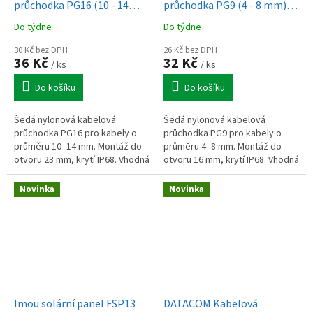
průchodka PG16 (10 - 14
průchodka PG9 (4 - 8 mm)
mm) šedá
šedá
Do týdne
Do týdne
30 Kč bez DPH
26 Kč bez DPH
36 Kč
32 Kč
/ ks
/ ks
Do košíku
Do košíku
Šedá nylonová kabelová
Šedá nylonová kabelová
průchodka PG16 pro kabely o
průchodka PG9 pro kabely o
průměru 10–14 mm. Montáž do
průměru 4–8 mm. Montáž do
otvoru 23 mm, krytí IP68. Vhodná
otvoru 16 mm, krytí IP68. Vhodná
pro vstup kabelů do
pro vstup kabelů do
rozvaděčové skříně.
rozvaděčové skříně.
Novinka
Novinka
Imou solární panel FSP13
DATACOM Kabelová