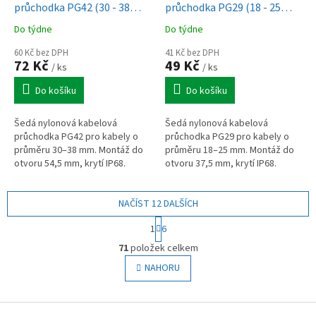
průchodka PG42 (30 - 38
průchodka PG29 (18 - 25
mm) šedá
mm) šedá
Do týdne
Do týdne
60 Kč bez DPH
41 Kč bez DPH
72 Kč
49 Kč
/ ks
/ ks
Do košíku
Do košíku
Šedá nylonová kabelová
Šedá nylonová kabelová
průchodka PG42 pro kabely o
průchodka PG29 pro kabely o
průměru 30–38 mm. Montáž do
průměru 18–25 mm. Montáž do
otvoru 54,5 mm, krytí IP68.
otvoru 37,5 mm, krytí IP68.
Vhodná pro vstup kabelů do
Vhodná pro vstup kabelů do
rozvaděčové skříně.
rozvaděčové skříně.
NAČÍST 12 DALŠÍCH
S
1
6
t
O
r
71
položek celkem
v
á
l
NAHORU
n
á
k
o
d
v
Z
a