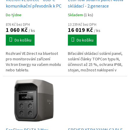
u
komunikační převodník k PC
skládací - 2.generace
k
Do týdne
Skladem
(1 ks)
t
ů
876 Kč bez DPH
13 239 Kč bez DPH
1 060 Kč
16 019 Kč
/ ks
/ ks
Do košíku
Do košíku
Rozhraní VE.Direct na bluetoot
Bifaciální skládací solární panel,
pro monitorování zařízení
solární články TOPCon typu N,
Victron Energy na vašem mobilu
účinnost až 25 %, ochrana IP68,
nebo tabletu.
stojan, možnost naklopení v
rozsahu 30° - 60°, hmotnost 7 kg