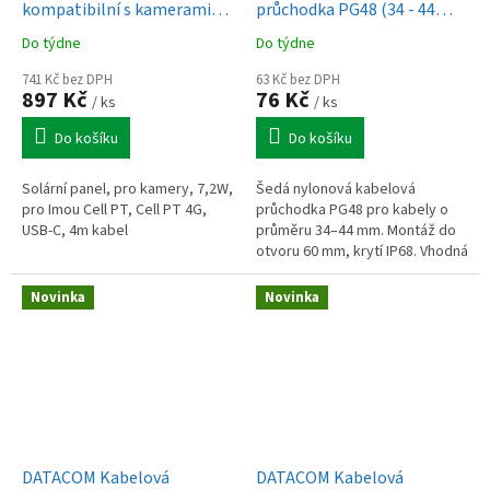
kompatibilní s kamerami
průchodka PG48 (34 - 44
Imou Cell PT
mm) šedá
Do týdne
Do týdne
741 Kč bez DPH
63 Kč bez DPH
897 Kč
76 Kč
/ ks
/ ks
Do košíku
Do košíku
Solární panel, pro kamery, 7,2W,
Šedá nylonová kabelová
pro Imou Cell PT, Cell PT 4G,
průchodka PG48 pro kabely o
USB-C, 4m kabel
průměru 34–44 mm. Montáž do
otvoru 60 mm, krytí IP68. Vhodná
pro vstup kabelů do
rozvaděčové skříně.
Novinka
Novinka
DATACOM Kabelová
DATACOM Kabelová