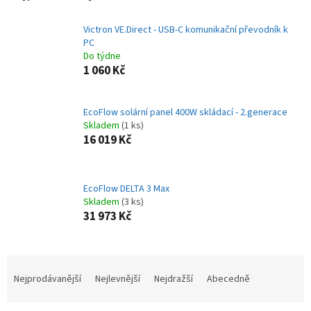
Victron VE.Direct - USB-C komunikační převodník k
PC
Do týdne
1 060 Kč
EcoFlow solární panel 400W skládací - 2.generace
Skladem
(1 ks)
16 019 Kč
EcoFlow DELTA 3 Max
Skladem
(3 ks)
31 973 Kč
Ř
a
Nejprodávanější
Nejlevnější
Nejdražší
Abecedně
z
e