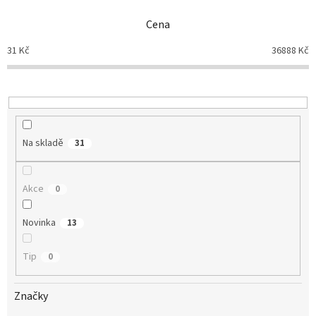
n
Cena
í
p
31
Kč
36888
Kč
r
o
d
u
k
t
Na skladě
31
ů
Akce
0
Novinka
13
Tip
0
Značky