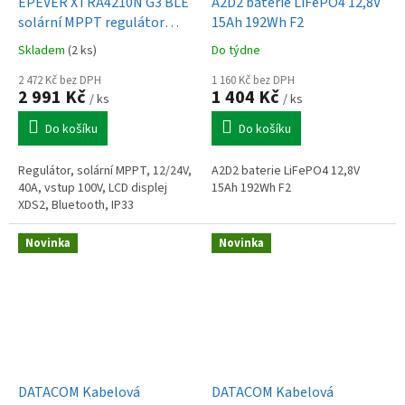
EPEVER XTRA4210N G3 BLE
A2D2 baterie LiFePO4 12,8V
solární MPPT regulátor
15Ah 192Wh F2
12/24 V, XDS2, 40A, vstup
Skladem
(2 ks)
Do týdne
100V
2 472 Kč bez DPH
1 160 Kč bez DPH
2 991 Kč
1 404 Kč
/ ks
/ ks
Do košíku
Do košíku
Regulátor, solární MPPT, 12/24V,
A2D2 baterie LiFePO4 12,8V
40A, vstup 100V, LCD displej
15Ah 192Wh F2
XDS2, Bluetooth, IP33
Novinka
Novinka
DATACOM Kabelová
DATACOM Kabelová