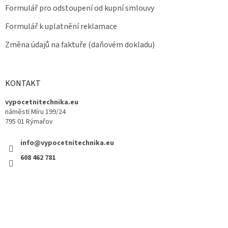
Formulář pro odstoupení od kupní smlouvy
Formulář k uplatnění reklamace
Změna údajů na faktuře (daňovém dokladu)
KONTAKT
vypocetnitechnika.eu
náměstí Míru 199/24
795 01 Rýmařov
info@vypocetnitechnika.eu
608 462 781