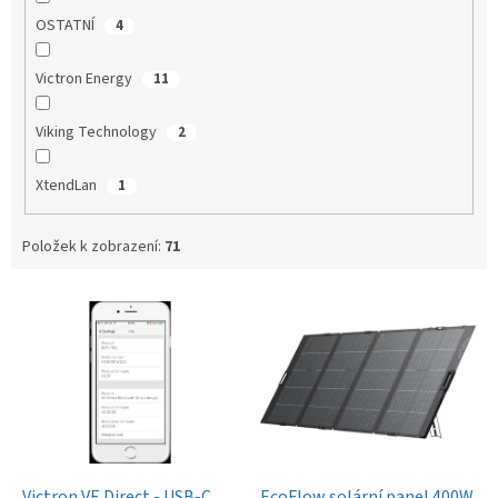
OSTATNÍ
4
Victron Energy
11
Viking Technology
2
XtendLan
1
Položek k zobrazení:
71
V
ý
p
i
s
p
r
o
d
Victron VE.Direct - USB-C
EcoFlow solární panel 400W