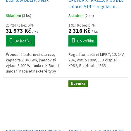
EcoFlow DELTA 3 Max
EPEVER XTRA2210N G3 BLE
solární MPPT regulátor
12/24 V, XDS2, 20A, vstup
Skladem
(3 ks)
Skladem
(2 ks)
100V
26 424 Kč bez DPH
1 914 Kč bez DPH
31 973 Kč
2 316 Kč
/ ks
/ ks
Do košíku
Do košíku
Přenosná bateriová stanice,
Regulátor, solární MPPT, 12/24V,
kapacita 2 048 Wh, jmenovitý
20A, vstup 100V, LCD displej
výkon 2 400 W, funkce X-Boost
XDS2, Bluetooth, IP33
umožní napájet některé typy
spotřebičů s příkonem až do 3
200 W, funkce UPS
Novinka