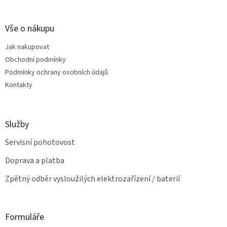
á
c
á
n
í
p
í
p
a
Vše o nákupu
r
t
v
Jak nakupovat
í
k
Obchodní podmínky
y
v
Podmínky ochrany osobních údajů
ý
Kontakty
p
i
s
u
Služby
Servisní pohotovost
Doprava a platba
Zpětný odběr vysloužilých elektrozařízení / baterií
Formuláře