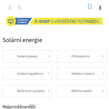
Přejít
NÁKUP
na
obsah
KOŠÍK
Solární energie
Solární panely
Příslušenství
Solární regulátory
Nabíjecí stanice
Bateriové systémy
Měniče napětí
Nejprodávanější