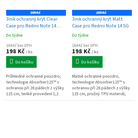
209 Kč
209 Kč
3mk ochranný kryt Clear
3mk ochranný kryt Matt
Case pro Redmi Note 14
Case pro Redmi Note 14 5G
Pro+
Do týdne
Do týdne
164 Kč bez DPH
164 Kč bez DPH
198 Kč
198 Kč
/ ks
/ ks
Do košíku
Do košíku
Průhledné ochranné pouzdro,
Matné ochranné pouzdro,
technologie Absorber125™ s
technologie Absorber125™ s
ochranou při 26 pádech z výšky
ochranou při 26 pádech z výšky
125 cm, tenké provedení 1,2
125 cm, pružný TPU materiál,
mm, zvýšené okraje pro
zvýšené okraje pro ochranu
ochranu displeje a fotoaparátu,
displeje a fotoaparátu,
pružný...
EasyClick™...