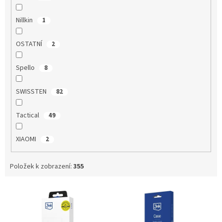
Nillkin
1
OSTATNÍ
2
Spello
8
SWISSTEN
82
Tactical
49
XIAOMI
2
Položek k zobrazení:
355
V
ý
p