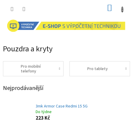
Přejít
NÁKUP
na
obsah
KOŠÍK
Pouzdra a kryty
Pro mobilní
Pro tablety
telefony
Nejprodávanější
3mk Armor Case Redmi 15 5G
Do týdne
223 Kč