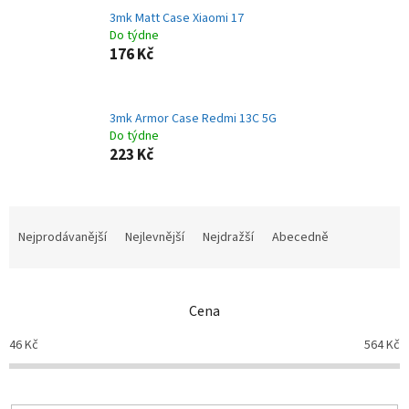
3mk Matt Case Xiaomi 17
Do týdne
176 Kč
3mk Armor Case Redmi 13C 5G
Do týdne
223 Kč
Ř
a
Nejprodávanější
Nejlevnější
Nejdražší
Abecedně
z
e
n
Cena
í
p
46
Kč
564
Kč
r
o
d