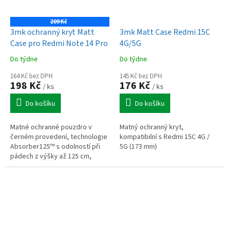
209 Kč
3mk ochranný kryt Matt
3mk Matt Case Redmi 15C
Case pro Redmi Note 14 Pro
4G/5G
Do týdne
Do týdne
164 Kč bez DPH
145 Kč bez DPH
198 Kč
176 Kč
/ ks
/ ks
Do košíku
Do košíku
Matné ochranné pouzdro v
Matný ochranný kryt,
černém provedení, technologie
kompatibilní s Redmi 15C 4G /
Absorber125™ s odolností při
5G (173 mm)
pádech z výšky až 125 cm,
pružný materiál TPU, zvýšené
okraje pro ochranu displeje a...