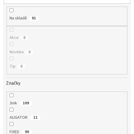
u
k
t
Na skladě
91
ů
Akce
0
Novinka
0
Tip
0
Značky
3mk
109
ALIGATOR
12
FIXED
90