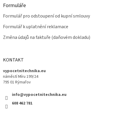
Formuláře
Formulář pro odstoupení od kupní smlouvy
Formulář k uplatnění reklamace
Změna údajů na faktuře (daňovém dokladu)
KONTAKT
vypocetnitechnika.eu
náměstí Míru 199/24
795 01 Rýmařov
info@vypocetnitechnika.eu
608 462 781