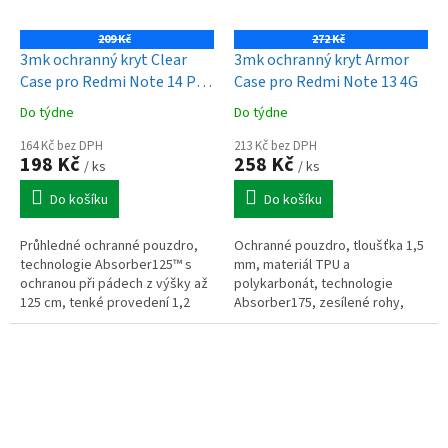
209 Kč
272 Kč
3mk ochranný kryt Clear
3mk ochranný kryt Armor
Case pro Redmi Note 14 Pro
Case pro Redmi Note 13 4G
/ POCO X7 5G
Do týdne
Do týdne
164 Kč bez DPH
213 Kč bez DPH
198 Kč
258 Kč
/ ks
/ ks
Do košíku
Do košíku
Průhledné ochranné pouzdro,
Ochranné pouzdro, tloušťka 1,5
technologie Absorber125™ s
mm, materiál TPU a
ochranou při pádech z výšky až
polykarbonát, technologie
125 cm, tenké provedení 1,2
Absorber175, zesílené rohy,
mm, pružný materiál TPU,
technologie EasyClick Buttons,
zvýšené okraje pro ochranu
kompatibilní s bezdrátovým
displeje a...
nabíjením a...