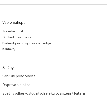
o
d
v
Z
a
á
c
á
n
í
p
í
p
a
Vše o nákupu
r
t
v
Jak nakupovat
í
k
Obchodní podmínky
y
v
Podmínky ochrany osobních údajů
ý
Kontakty
p
i
s
u
Služby
Servisní pohotovost
Doprava a platba
Zpětný odběr vysloužilých elektrozařízení / baterií