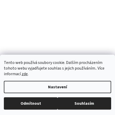
Tento web používá soubory cookie. Dalším procházením
tohoto webu vyjadřujete souhlas s jejich používáním.. Více
informací
zde
.
Vytvořil Shoptet
Nastavení
Copyright 2026
vypocetnitechnika.eu
. Všechna práva vyhrazena.
Odmítnout
Souhlasím
Upravit nastavení cookies