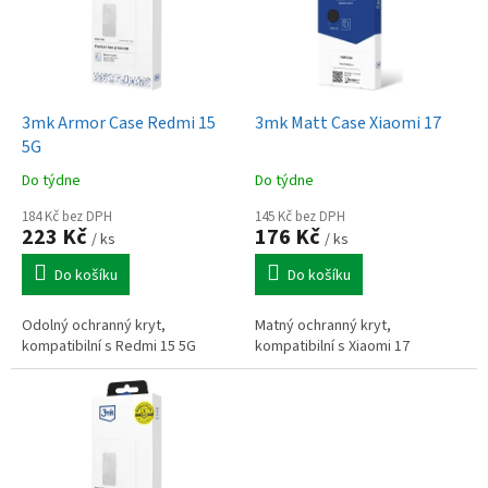
i
s
p
r
o
d
3mk Armor Case Redmi 15
3mk Matt Case Xiaomi 17
u
5G
k
Do týdne
Do týdne
t
ů
184 Kč bez DPH
145 Kč bez DPH
223 Kč
176 Kč
/ ks
/ ks
Do košíku
Do košíku
Odolný ochranný kryt,
Matný ochranný kryt,
kompatibilní s Redmi 15 5G
kompatibilní s Xiaomi 17