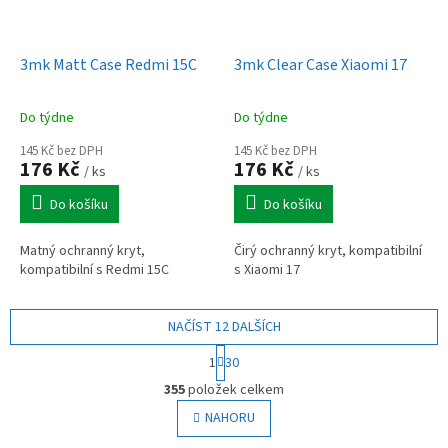
3mk Matt Case Redmi 15C
3mk Clear Case Xiaomi 17
Do týdne
Do týdne
145 Kč bez DPH
145 Kč bez DPH
176 Kč
176 Kč
/ ks
/ ks
Do košíku
Do košíku
Matný ochranný kryt,
Čirý ochranný kryt, kompatibilní
kompatibilní s Redmi 15C
s Xiaomi 17
NAČÍST 12 DALŠÍCH
S
1
30
t
O
r
355
položek celkem
v
á
l
NAHORU
n
á
k