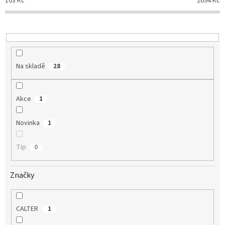
103
Kč
2694
Kč
r
o
d
u
k
t
Na skladě
28
ů
Akce
1
Novinka
1
Tip
0
Značky
CALTER
1