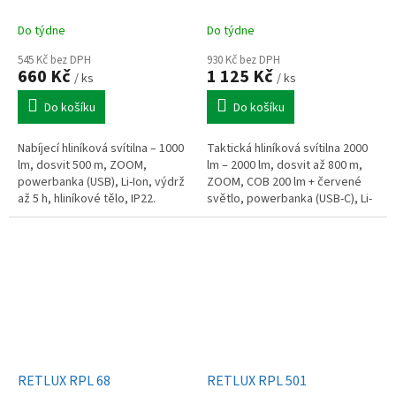
Do týdne
Do týdne
545 Kč bez DPH
930 Kč bez DPH
660 Kč
1 125 Kč
/ ks
/ ks
Do košíku
Do košíku
Nabíjecí hliníková svítilna – 1000
Taktická hliníková svítilna 2000
lm, dosvit 500 m, ZOOM,
lm – 2000 lm, dosvit až 800 m,
powerbanka (USB), Li-Ion, výdrž
ZOOM, COB 200 lm + červené
až 5 h, hliníkové tělo, IP22.
světlo, powerbanka (USB-C), Li-
Ion, výdrž až 15 h, hliníkové tělo,
IPX4, indikátor...
RETLUX RPL 68
RETLUX RPL 501