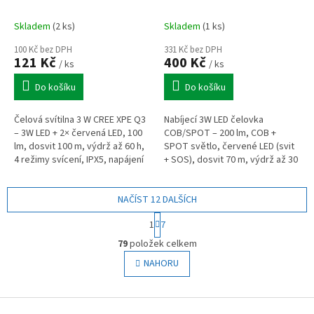
Skladem
(2 ks)
Skladem
(1 ks)
100 Kč bez DPH
331 Kč bez DPH
121 Kč
400 Kč
/ ks
/ ks
Do košíku
Do košíku
Čelová svítilna 3 W CREE XPE Q3
Nabíjecí 3W LED čelovka
– 3W LED + 2× červená LED, 100
COB/SPOT – 200 lm, COB +
lm, dosvit 100 m, výdrž až 60 h,
SPOT světlo, červené LED (svit
4 režimy svícení, IPX5, napájení
+ SOS), dosvit 70 m, výdrž až 30
3× AAA, hmotnost 50 g.
h, Li-Ion 1200 mAh, Micro USB
nabíjení, IPX7, 82 g.
NAČÍST 12 DALŠÍCH
S
1
7
t
O
r
79
položek celkem
v
á
l
NAHORU
n
á
k
o
d
v
Z
a
á