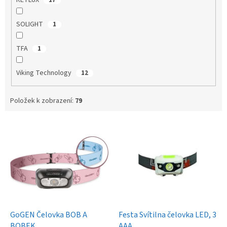
SOLIGHT
1
TFA
1
Viking Technology
12
Položek k zobrazení:
79
V
ý
p
i
s
p
r
o
d
GoGEN Čelovka BOB A
Festa Svítilna čelovka LED, 3
u
BOBEK
AAA