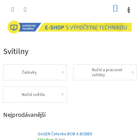
Přejít
NÁKUP
na
obsah
KOŠÍK
Svítilny
Ruční a pracovní
Čelovky
svítilny
Noční světla
Nejprodávanější
GoGEN Čelovka BOB A BOBEK