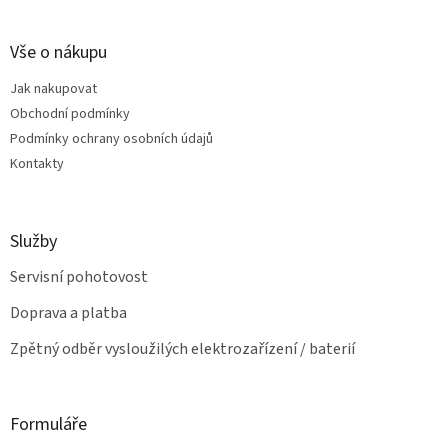
c
á
n
í
p
í
p
a
Vše o nákupu
r
t
v
Jak nakupovat
í
k
Obchodní podmínky
y
v
Podmínky ochrany osobních údajů
ý
Kontakty
p
i
s
u
Služby
Servisní pohotovost
Doprava a platba
Zpětný odběr vysloužilých elektrozařízení / baterií
Formuláře