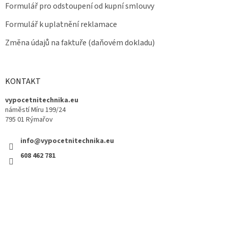
Formulář pro odstoupení od kupní smlouvy
Formulář k uplatnění reklamace
Změna údajů na faktuře (daňovém dokladu)
KONTAKT
vypocetnitechnika.eu
náměstí Míru 199/24
795 01 Rýmařov
info@vypocetnitechnika.eu
608 462 781