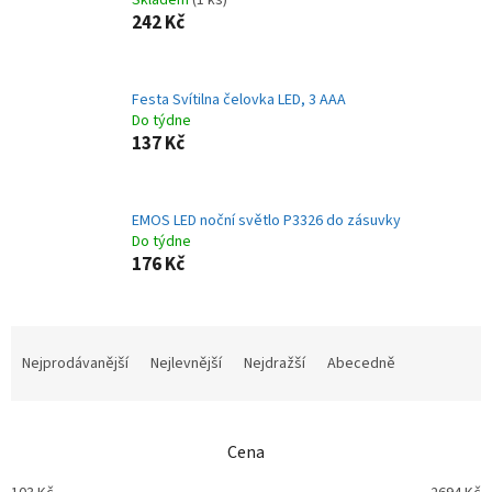
Skladem
(1 ks)
242 Kč
Festa Svítilna čelovka LED, 3 AAA
Do týdne
137 Kč
EMOS LED noční světlo P3326 do zásuvky
Do týdne
176 Kč
Ř
a
Nejprodávanější
Nejlevnější
Nejdražší
Abecedně
z
e
n
Cena
í
p