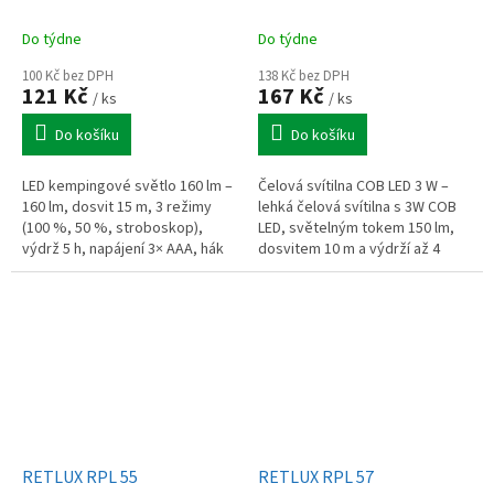
Do týdne
Do týdne
100 Kč bez DPH
138 Kč bez DPH
121 Kč
167 Kč
/ ks
/ ks
Do košíku
Do košíku
LED kempingové světlo 160 lm –
Čelová svítilna COB LED 3 W –
160 lm, dosvit 15 m, 3 režimy
lehká čelová svítilna s 3W COB
(100 %, 50 %, stroboskop),
LED, světelným tokem 150 lm,
výdrž 5 h, napájení 3× AAA, hák
dosvitem 10 m a výdrží až 4
na zavěšení, IP20, hmotnost 85
hodiny. Nabízí režimy 100 %, 50
g.
% a blikání, nastavitelný...
RETLUX RPL 55
RETLUX RPL 57