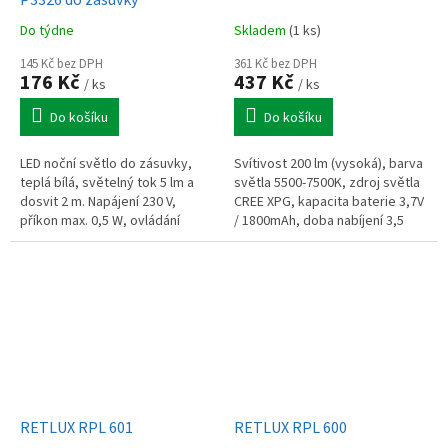
Do týdne
Skladem
(1 ks)
145 Kč bez DPH
361 Kč bez DPH
176 Kč
437 Kč
/ ks
/ ks
Do košíku
Do košíku
LED noční světlo do zásuvky,
Svítivost 200 lm (vysoká), barva
teplá bílá, světelný tok 5 lm a
světla 5500-7500K, zdroj světla
dosvit 2 m. Napájení 230 V,
CREE XPG, kapacita baterie 3,7V
příkon max. 0,5 W, ovládání
/ 1800mAh, doba nabíjení 3,5
vypínačem.
hodiny (Micro USB), provozní
čas až 10 hodin (nízký...
RETLUX RPL 601
RETLUX RPL 600