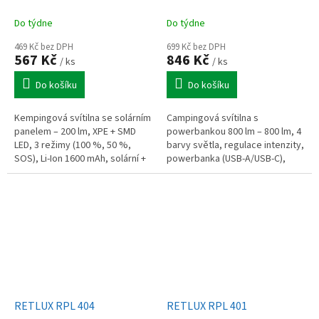
Do týdne
Do týdne
469 Kč bez DPH
699 Kč bez DPH
567 Kč
846 Kč
/ ks
/ ks
Do košíku
Do košíku
Kempingová svítilna se solárním
Campingová svítilna s
panelem – 200 lm, XPE + SMD
powerbankou 800 lm – 800 lm, 4
LED, 3 režimy (100 %, 50 %,
barvy světla, regulace intenzity,
SOS), Li-Ion 1600 mAh, solární +
powerbanka (USB-A/USB-C),
Micro-USB nabíjení, výdrž 5 h,
výdrž až 20 h, madlo + nožky,
magnet + hák.
ABS, IPX2, indikátor baterie.
RETLUX RPL 404
RETLUX RPL 401