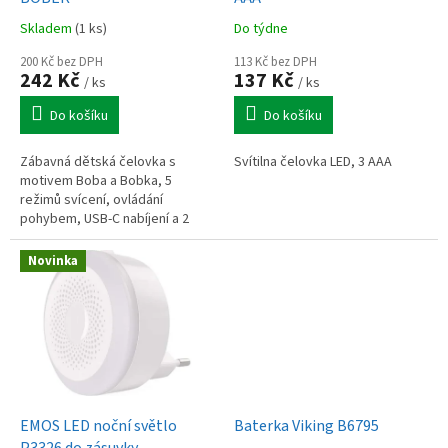
k
Skladem
(1 ks)
Do týdne
t
ů
200 Kč bez DPH
113 Kč bez DPH
242 Kč
137 Kč
/ ks
/ ks
Do košíku
Do košíku
Zábavná dětská čelovka s
Svítilna čelovka LED, 3 AAA
motivem Boba a Bobka, 5
režimů svícení, ovládání
pohybem, USB-C nabíjení a 2
barevné pásky v balení
Novinka
EMOS LED noční světlo
Baterka Viking B6795
P3326 do zásuvky