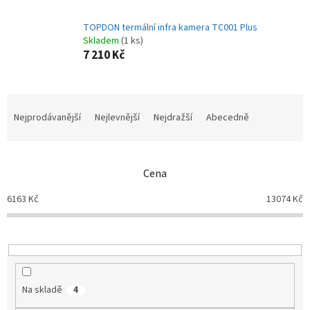
TOPDON termální infra kamera TC001 Plus
Skladem
(1 ks)
7 210 Kč
Ř
a
Nejprodávanější
Nejlevnější
Nejdražší
Abecedně
z
e
n
Cena
í
p
6163
Kč
13074
Kč
r
o
d
u
k
t
Na skladě
4
ů