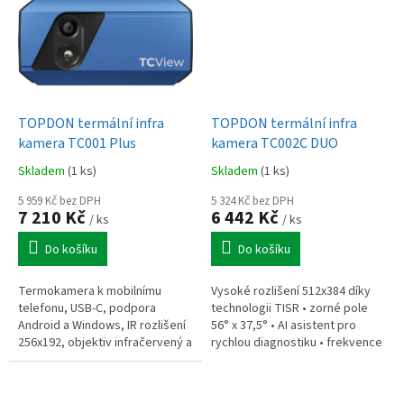
TOPDON termální infra
TOPDON termální infra
kamera TC001 Plus
kamera TC002C DUO
Skladem
(1 ks)
Skladem
(1 ks)
5 959 Kč bez DPH
5 324 Kč bez DPH
7 210 Kč
6 442 Kč
/ ks
/ ks
Do košíku
Do košíku
Termokamera k mobilnímu
Vysoké rozlišení 512x384 díky
telefonu, USB-C, podpora
technologii TISR • zorné pole
Android a Windows, IR rozlišení
56° x 37,5° • AI asistent pro
256x192, objektiv infračervený a
rychlou diagnostiku • frekvence
100W objektiv pro viditelné
snímků 25Hz • přesnost měření
světlo (1 megapixel)
±2°C nebo ±2% • teplotní...