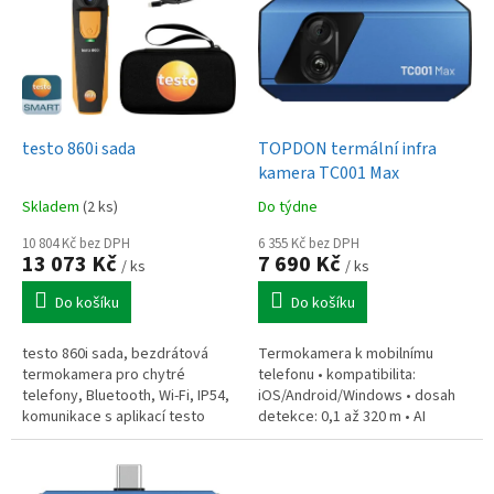
p
i
s
p
r
o
d
testo 860i sada
TOPDON termální infra
u
kamera TC001 Max
k
Skladem
(2 ks)
Do týdne
t
ů
10 804 Kč bez DPH
6 355 Kč bez DPH
13 073 Kč
7 690 Kč
/ ks
/ ks
Do košíku
Do košíku
testo 860i sada, bezdrátová
Termokamera k mobilnímu
termokamera pro chytré
telefonu • kompatibilita:
telefony, Bluetooth, Wi-Fi, IP54,
iOS/Android/Windows • dosah
komunikace s aplikací testo
detekce: 0,1 až 320 m • AI
Smart, výdrž akumulátoru 2
asistent pro rychlou diagnostiku
hodiny
• nativní rozlišení: 256 x 192 px
•...