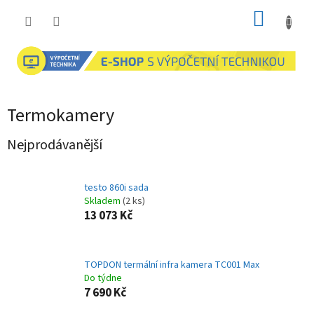
Přejít
NÁKUP
na
obsah
KOŠÍK
Termokamery
Nejprodávanější
testo 860i sada
Skladem
(2 ks)
13 073 Kč
TOPDON termální infra kamera TC001 Max
Do týdne
7 690 Kč