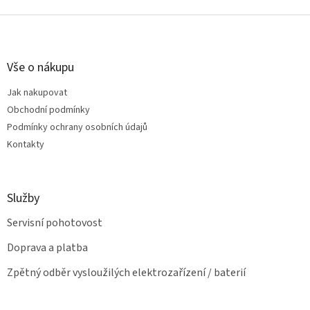
v
l
Z
á
á
d
p
a
a
Vše o nákupu
c
t
í
Jak nakupovat
í
p
Obchodní podmínky
r
v
Podmínky ochrany osobních údajů
k
Kontakty
y
v
ý
p
Služby
i
s
Servisní pohotovost
u
Doprava a platba
Zpětný odběr vysloužilých elektrozařízení / baterií