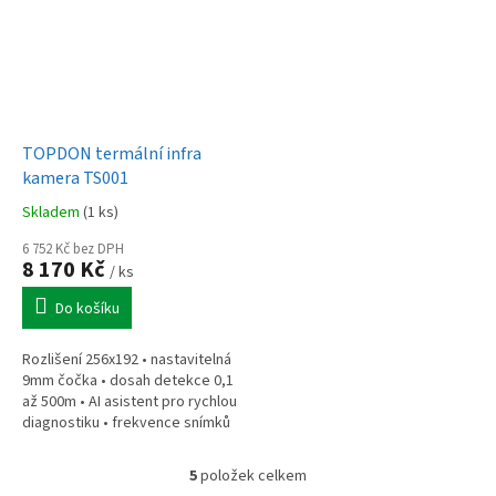
TOPDON termální infra
kamera TS001
Skladem
(1 ks)
6 752 Kč bez DPH
8 170 Kč
/ ks
Do košíku
Rozlišení 256x192 • nastavitelná
9mm čočka • dosah detekce 0,1
až 500m • AI asistent pro rychlou
diagnostiku • frekvence snímků
25Hz • přesnost měření ±3°C
nebo ±3% • teplotní...
5
položek celkem
O