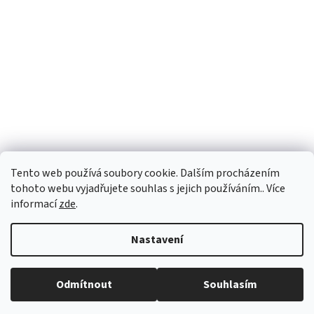
Tento web používá soubory cookie. Dalším procházením
tohoto webu vyjadřujete souhlas s jejich používáním.. Více
informací
zde
.
Vytvořil Shoptet
Nastavení
Copyright 2026
vypocetnitechnika.eu
. Všechna práva vyhrazena.
Odmítnout
Souhlasím
Upravit nastavení cookies