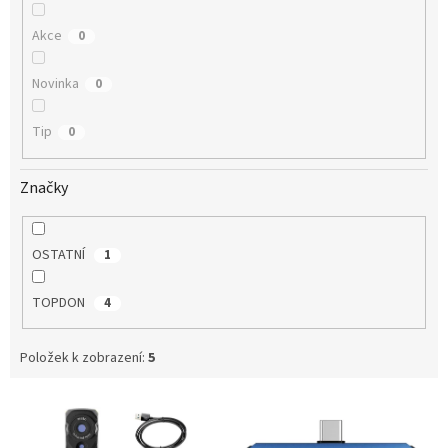
Akce
0
Novinka
0
Tip
0
Značky
OSTATNÍ
1
TOPDON
4
Položek k zobrazení:
5
V
ý