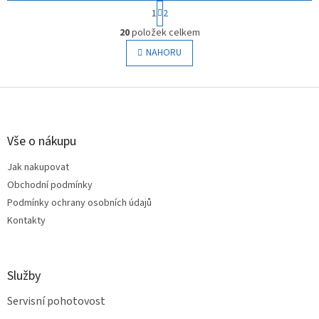
S
1
2
t
O
r
20
položek celkem
v
á
l
NAHORU
n
á
k
o
d
v
Z
a
á
c
á
n
í
p
í
p
a
Vše o nákupu
r
t
v
Jak nakupovat
í
k
Obchodní podmínky
y
v
Podmínky ochrany osobních údajů
ý
Kontakty
p
i
s
u
Služby
Servisní pohotovost