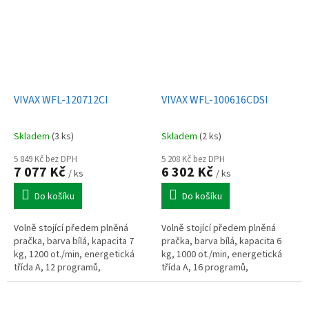
VIVAX WFL-120712CI
VIVAX WFL-100616CDSI
Skladem
(3 ks)
Skladem
(2 ks)
5 849 Kč bez DPH
5 208 Kč bez DPH
7 077 Kč
6 302 Kč
/ ks
/ ks
Do košíku
Do košíku
Volně stojící předem plněná
Volně stojící předem plněná
pračka, barva bílá, kapacita 7
pračka, barva bílá, kapacita 6
kg, 1200 ot./min, energetická
kg, 1000 ot./min, energetická
třída A, 12 programů,
třída A, 16 programů,
invertorový motor, hlučnost: 76
invertorový motor, funkce
dB, velký displej, šířka 59,5
napařování, malý displej, nový
cm,...
bílý...