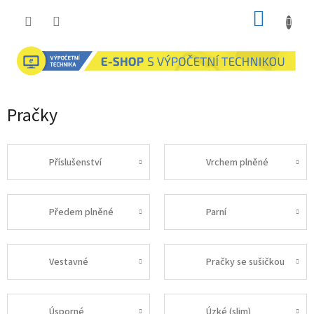
Přejít
NÁKUP
na
obsah
KOŠÍK
Pračky
Příslušenství
Vrchem plněné
Předem plněné
Parní
Vestavné
Pračky se sušičkou
Úsporné
Úzké (slim)