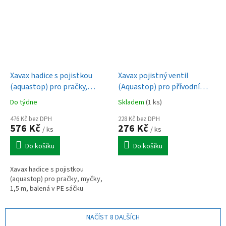
Xavax hadice s pojistkou
Xavax pojistný ventil
(aquastop) pro pračky,
(Aquastop) pro přívodní
myčky, 1,5 m, balená v PE
hadici pračky/myčky, závit
Do týdne
Skladem
(1 ks)
sáčku
3/4", mosaz
476 Kč bez DPH
228 Kč bez DPH
576 Kč
276 Kč
/ ks
/ ks
Do košíku
Do košíku
Xavax hadice s pojistkou
(aquastop) pro pračky, myčky,
1,5 m, balená v PE sáčku
NAČÍST 8 DALŠÍCH