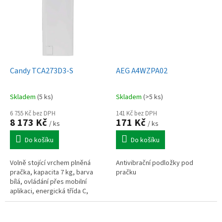
Candy TCA273D3-S
AEG A4WZPA02
Skladem
(5 ks)
Skladem
(>5 ks)
6 755 Kč bez DPH
141 Kč bez DPH
8 173 Kč
171 Kč
/ ks
/ ks
Do košíku
Do košíku
Volně stojící vrchem plněná
Antivibrační podložky pod
pračka, kapacita 7 kg, barva
pračku
bílá, ovládání přes mobilní
aplikaci, energická třída C,
otáčky 1200 ot./min, 17
programů, šířka 40,5 cm,
hloubka 60 cm...