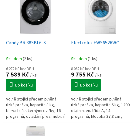
p
i
s
p
r
o
d
Candy BR 38SBL6-S
Electrolux EWS6526WC
u
k
Skladem
(2 ks)
Skladem
(1 ks)
t
ů
6 272 Kč bez DPH
8 062 Kč bez DPH
7 589 Kč
9 755 Kč
/ ks
/ ks
Do košíku
Do košíku
Volně stojící předem plněná
Volně stojící předem plněná
úzká pračka, kapacita 8 kg,
úzká pračka, kapacita 6 kg, 1200
barva bílá s černými dvířky, 16
ot./min. en. třída A, 14
programů, ovládání přes mobilní
programů, hloubka 37,8 cm ,
aplikaci, energická třída A,
šířka 59,5 cm.
otáčky 1251 ot./min, funkce...