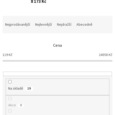
8 173 Kč
Ř
a
Nejprodávanější
Nejlevnější
Nejdražší
Abecedně
z
e
n
Cena
í
p
119
Kč
24558
Kč
r
o
d
u
k
t
Na skladě
19
ů
Akce
0