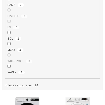
HAMA
1
HISENSE
0
LG
0
TCL
1
VIVAX
5
WHIRLPOOL
0
XAVAX
6
Položek k zobrazení:
20
V
ý