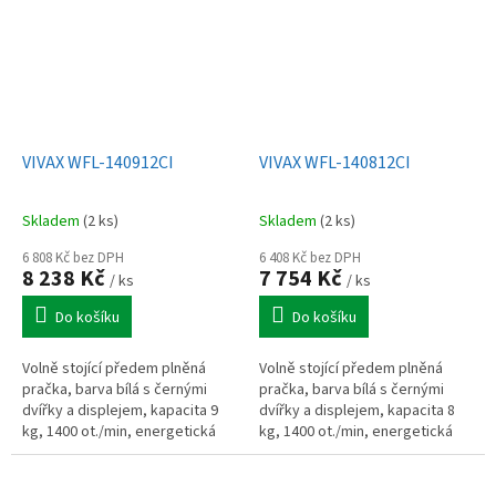
VIVAX WFL-140912CI
VIVAX WFL-140812CI
Skladem
(2 ks)
Skladem
(2 ks)
6 808 Kč bez DPH
6 408 Kč bez DPH
8 238 Kč
7 754 Kč
/ ks
/ ks
Do košíku
Do košíku
Volně stojící předem plněná
Volně stojící předem plněná
pračka, barva bílá s černými
pračka, barva bílá s černými
dvířky a displejem, kapacita 9
dvířky a displejem, kapacita 8
kg, 1400 ot./min, energetická
kg, 1400 ot./min, energetická
třída A, 12 programů,
třída A, 12 programů,
invertorový motor, funkce
invertorový motor, pára, velký...
napařování,...