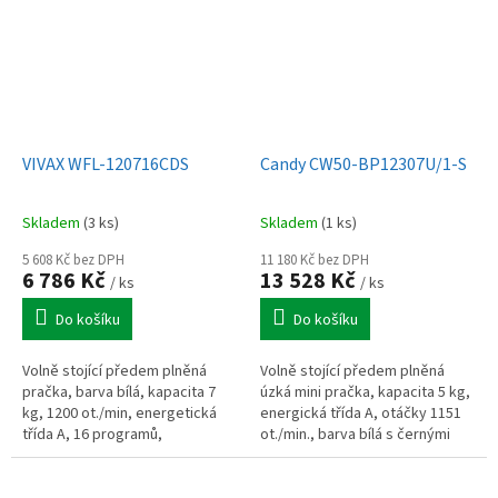
VIVAX WFL-120716CDS
Candy CW50-BP12307U/1-S
Skladem
(3 ks)
Skladem
(1 ks)
5 608 Kč bez DPH
11 180 Kč bez DPH
6 786 Kč
13 528 Kč
/ ks
/ ks
Do košíku
Do košíku
Volně stojící předem plněná
Volně stojící předem plněná
pračka, barva bílá, kapacita 7
úzká mini pračka, kapacita 5 kg,
kg, 1200 ot./min, energetická
energická třída A, otáčky 1151
třída A, 16 programů,
ot./min., barva bílá s černými
invertorový motor, hlučnost: 76
dvířky, 12 programů, ovládání
dB, malý displej, šířka 59,5 cm,...
přes mobilní aplikaci,...