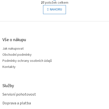
O
r
27
položek celkem
v
á
l
NAHORU
n
á
k
o
d
v
Z
a
á
c
á
n
í
p
í
p
a
Vše o nákupu
r
t
v
Jak nakupovat
í
k
Obchodní podmínky
y
v
Podmínky ochrany osobních údajů
ý
Kontakty
p
i
s
u
Služby
Servisní pohotovost
Doprava a platba