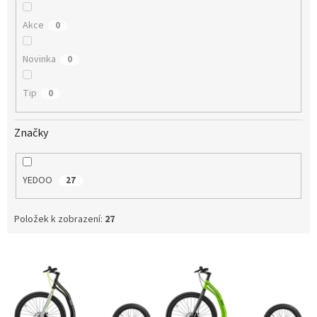
Akce
0
Novinka
0
Tip
0
Značky
YEDOO
27
Položek k zobrazení:
27
V
ý
p
i
s