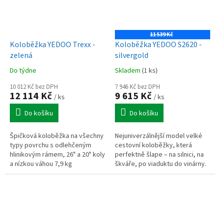
11 539 Kč
Koloběžka YEDOO Trexx -
Koloběžka YEDOO S2620 -
zelená
silvergold
Do týdne
Skladem
(1 ks)
10 012 Kč bez DPH
7 946 Kč bez DPH
12 114 Kč
9 615 Kč
/ ks
/ ks
Do košíku
Do košíku
Špičková koloběžka na všechny
Nejuniverzálnější model velké
typy povrchu s odlehčeným
cestovní koloběžky, která
hlinikovým rámem, 26" a 20" koly
perfektně šlape – na silnici, na
a nízkou váhou 7,9 kg
škváře, po viaduktu do vinárny.
S velkými koly dojedete nejdál.