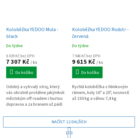
Koloběžka YEDOO Mula -
Koloběžka YEDOO Rodstr -
black
červená
Do týdne
Do týdne
6 039 Kč bez DPH
7 946 Kč bez DPH
7 307 Kč
9 615 Kč
/ ks
/ ks
Do košíku
Do košíku
Odolný a vytrvalý stroj, který
Rychlá koloběžka s hlinikovým
vás obratně protáhne jakýmkoli
rámem, koly 16" a 20", nosností
městským off roadem i hustou
až 150 kg a váhou 7,4 kg
dopravou a za branami už pádí
úplně bez zábran.
NAČÍST 12 DALŠÍCH
S
1
3
t