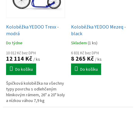
Koloběžka YEDOO Trexx -
Koloběžka YEDOO Mezeq -
modrá
black
Do týdne
Skladem
(1 ks)
10 012 Kč bez DPH
6 831 Kč bez DPH
12 114 Kč
8 265 Kč
/ ks
/ ks
Do košíku
Do košíku
Špičková koloběžka na všechny
typy povrchu s odlehčeným
hlinikovým rámem, 26" a 20" koly
a nízkou váhou 7,9 kg