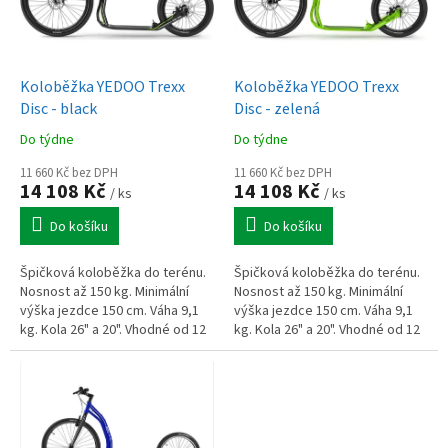
p
r
o
d
Koloběžka YEDOO Trexx
Koloběžka YEDOO Trexx
u
Disc - black
Disc - zelená
k
Do týdne
Do týdne
t
ů
11 660 Kč bez DPH
11 660 Kč bez DPH
14 108 Kč
14 108 Kč
/ ks
/ ks
Do košíku
Do košíku
Špičková koloběžka do terénu.
Špičková koloběžka do terénu.
Nosnost až 150 kg. Minimální
Nosnost až 150 kg. Minimální
výška jezdce 150 cm. Váha 9,1
výška jezdce 150 cm. Váha 9,1
kg. Kola 26" a 20". Vhodné od 12
kg. Kola 26" a 20". Vhodné od 12
let věku.
let věku.