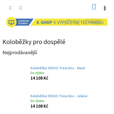
Přejít
NÁKUP
na
obsah
KOŠÍK
Koloběžky pro dospělé
Nejprodávanější
Koloběžka YEDOO Trexx Disc - black
Do týdne
14 108 Kč
Koloběžka YEDOO Trexx Disc - zelená
Do týdne
14 108 Kč