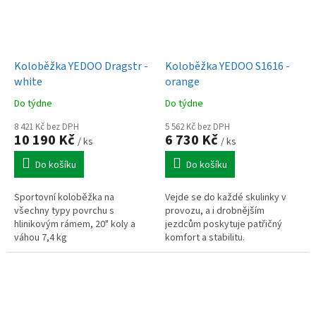
Koloběžka YEDOO Dragstr -
Koloběžka YEDOO S1616 -
white
orange
Do týdne
Do týdne
8 421 Kč bez DPH
5 562 Kč bez DPH
10 190 Kč
6 730 Kč
/ ks
/ ks
Do košíku
Do košíku
Sportovní koloběžka na
Vejde se do každé skulinky v
všechny typy povrchu s
provozu, a i drobnějším
hlinikovým rámem, 20" koly a
jezdcům poskytuje patřičný
váhou 7,4 kg
komfort a stabilitu.