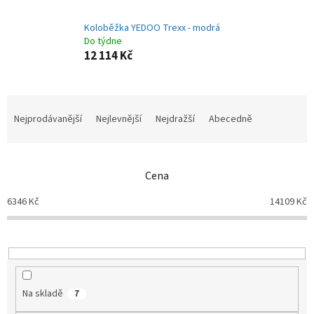
Koloběžka YEDOO Trexx - modrá
Do týdne
12 114 Kč
Ř
a
Nejprodávanější
Nejlevnější
Nejdražší
Abecedně
z
e
n
Cena
í
p
6346
Kč
14109
Kč
r
o
d
u
k
t
Na skladě
7
ů