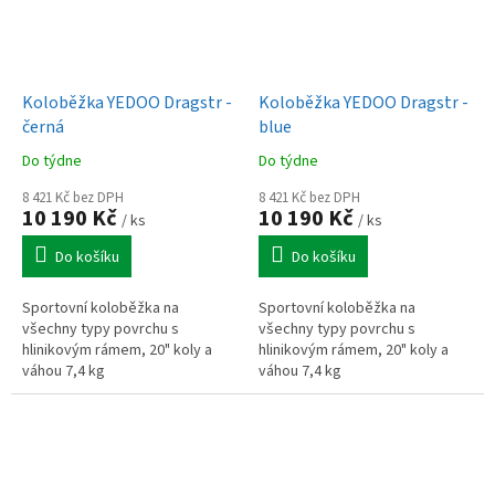
Koloběžka YEDOO Dragstr -
Koloběžka YEDOO Dragstr -
černá
blue
Do týdne
Do týdne
8 421 Kč bez DPH
8 421 Kč bez DPH
10 190 Kč
10 190 Kč
/ ks
/ ks
Do košíku
Do košíku
Sportovní koloběžka na
Sportovní koloběžka na
všechny typy povrchu s
všechny typy povrchu s
hlinikovým rámem, 20" koly a
hlinikovým rámem, 20" koly a
váhou 7,4 kg
váhou 7,4 kg