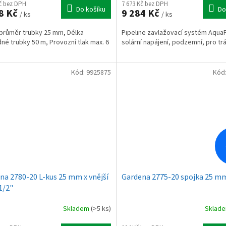
Kč bez DPH
7 673 Kč bez DPH
Do košíku
Do
8 Kč
9 284 Kč
/ ks
/ ks
 průměr trubky 25 mm, Délka
Pipeline zavlažovací systém Aqua
né trubky 50 m, Provozní tlak max. 6
solární napájení, podzemní, pro tr
Kód:
9925875
Kód
na 2780-20 L-kus 25 mm x vnější
Gardena 2775-20 spojka 25 m
1/2"
Skladem
(>5 ks)
Sklad