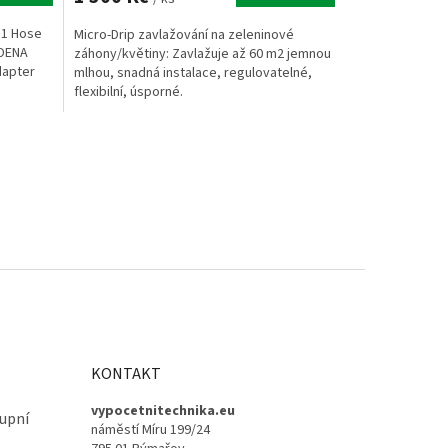
 1 Hose
Micro-Drip zavlažování na zeleninové
RDENA
záhony/květiny: Zavlažuje až 60 m2 jemnou
dapter
mlhou, snadná instalace, regulovatelné,
flexibilní, úsporné.
KONTAKT
vypocetnitechnika.eu
upní
náměstí Míru 199/24