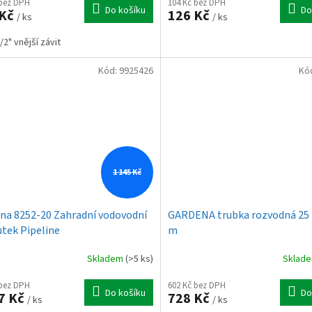
 bez DPH
104 Kč bez DPH
Do košíku
Do
 Kč
126 Kč
/ ks
/ ks
/2" vnější závit
Kód:
9925426
Kó
1 145 Kč
na 8252-20 Zahradní vodovodní
GARDENA trubka rozvodná 25
tek Pipeline
m
Skladem
(>5 ks)
Sklad
 bez DPH
602 Kč bez DPH
Do košíku
Do
7 Kč
728 Kč
/ ks
/ ks