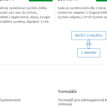
tický zavlažovací systém, Délka
Sada se systémovými díly 1 Valve,
ování: od 1 min. do 10 hod.,
Connector adapter, 1 Original GA
ibilní s Apple Home, Alexa, Google
System adapter, 1 Profi System a
 dalšími systémy, Napájení: 3 x AA
kalické baterie...
NAČÍST 12 DALŠÍCH
S
1
3
t
O
r
v
NAHORU
á
l
n
á
k
d
o
a
v
c
á
í
n
p
í
r
Formuláře
v
k
ní pohotovost
Formulář pro odstoupení od k
y
smlouvy
v