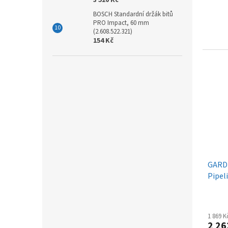
BOSCH Standardní držák bitů
PRO Impact, 60 mm
(2.608.522.321)
154 Kč
GARDE
Pipel
1 869 
2 26