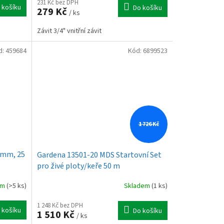
231 Kč bez DPH
 košíku
Do košíku
279 Kč
/ ks
Závit 3/4" vnitřní závit
d:
459684
Kód:
6899523
1 726 Kč
 mm, 25
Gardena 13501-20 MDS Startovní Set
pro živé ploty/keře 50 m
em
(>5 ks)
Skladem
(1 ks)
1 248 Kč bez DPH
 košíku
Do košíku
1 510 Kč
/ ks