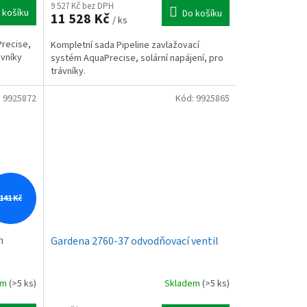
9 527 Kč bez DPH
 košíku
Do košíku
11 528 Kč
/ ks
Precise,
Kompletní sada Pipeline zavlažovací
ávníky
systém AquaPrecise, solární napájení, pro
trávníky.
:
9925872
Kód:
9925865
141 Kč
m
Gardena 2760-37 odvodňovací ventil
em
(>5 ks)
Skladem
(>5 ks)