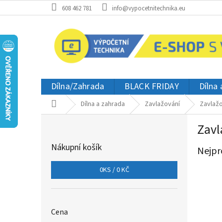
Přejít
608 462 781
info@vypocetnitechnika.eu
na
obsah
Dílna/Zahrada
BLACK FRIDAY
Dílna
Domů
Dílna a zahrada
Zavlažování
Zavlažo
P
Zavl
o
s
Nákupní košík
Nejpr
t
r
0
KS /
0 KČ
a
n
n
í
Cena
p