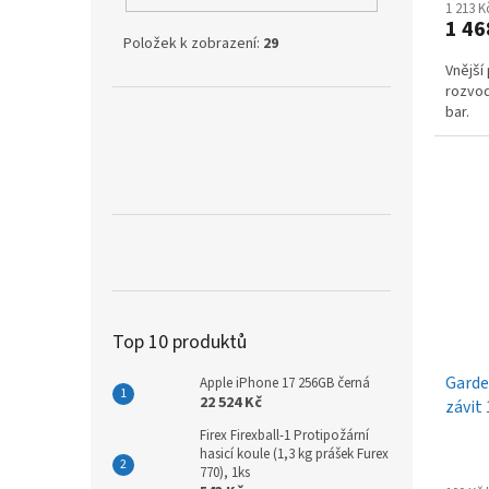
1 213 
1 46
Položek k zobrazení:
29
Vnější
rozvod
bar.
Top 10 produktů
Garde
Apple iPhone 17 256GB černá
22 524 Kč
závit 
Firex Firexball-1 Protipožární
hasicí koule (1,3 kg prášek Furex
770), 1ks