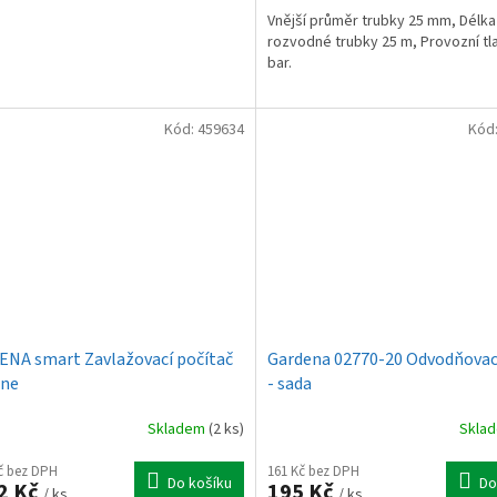
Vnější průměr trubky 25 mm, Délka
rozvodné trubky 25 m, Provozní tl
bar.
Kód:
459634
Kód
NA smart Zavlažovací počítač
Gardena 02770-20 Odvodňovací
ine
- sada
Skladem
(2 ks)
Skla
Kč bez DPH
161 Kč bez DPH
Do košíku
Do
2 Kč
195 Kč
/ ks
/ ks