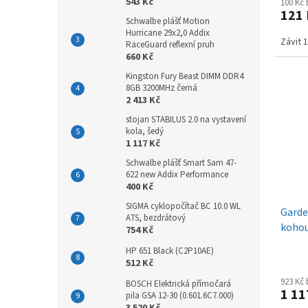
543 Kč
100 Kč
121
Schwalbe plášť Motion
Hurricane 29x2,0 Addix
Závit 1
RaceGuard reflexní pruh
660 Kč
Kingston Fury Beast DIMM DDR4
8GB 3200MHz černá
2 413 Kč
stojan STABILUS 2.0 na vystavení
kola, šedý
1 117 Kč
Schwalbe plášť Smart Sam 47-
622 new Addix Performance
400 Kč
SIGMA cyklopočítač BC 10.0 WL
Garde
ATS, bezdrátový
kohou
754 Kč
HP 651 Black (C2P10AE)
512 Kč
923 Kč
BOSCH Elektrická přímočará
1 11
pila GSA 12-30 (0.601.6C7.000)
3 520 Kč