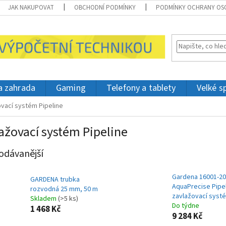
JAK NAKUPOVAT
OBCHODNÍ PODMÍNKY
PODMÍNKY OCHRANY OS
 a zahrada
Gaming
Telefony a tablety
Velké s
vací systém Pipeline
ažovací systém Pipeline
odávanější
Gardena 16001-20
GARDENA trubka
AquaPrecise Pipe
rozvodná 25 mm, 50 m
zavlažovací syst
Skladem
(>5 ks)
Do týdne
1 468 Kč
9 284 Kč