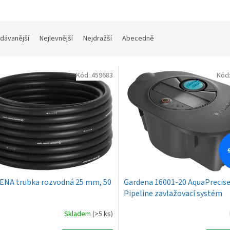
dávanější
Nejlevnější
Nejdražší
Abecedně
Kód:
459683
Kód
NA trubka rozvodná 25 mm, 50
Gardena 16001-20 AquaPrecis
Pipeline zavlažovací systém
Skladem
(>5 ks)