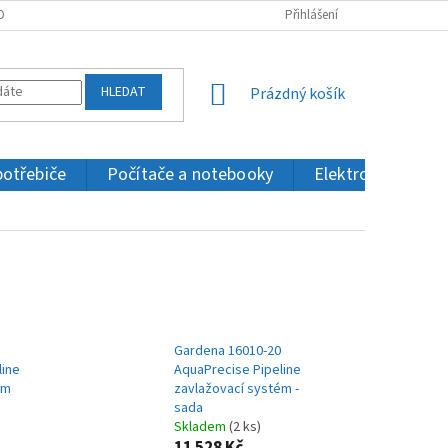
OBNÍCH ÚDAJŮ
KONTAKTY
Přihlášení
HLEDAT
NÁKUPNÍ
Prázdný košík
KOŠÍK
potřebiče
Počítače a notebooky
Elektronika a IT
Gardena 16010-20
line
AquaPrecise Pipeline
ém
zavlažovací systém -
sada
Skladem
(2 ks)