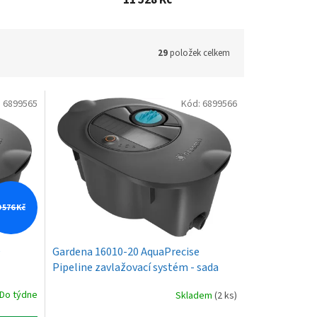
11 528 Kč
29
položek celkem
:
6899565
Kód:
6899566
9 576 Kč
e
Gardena 16010-20 AquaPrecise
Pipeline zavlažovací systém - sada
Do týdne
Skladem
(2 ks)