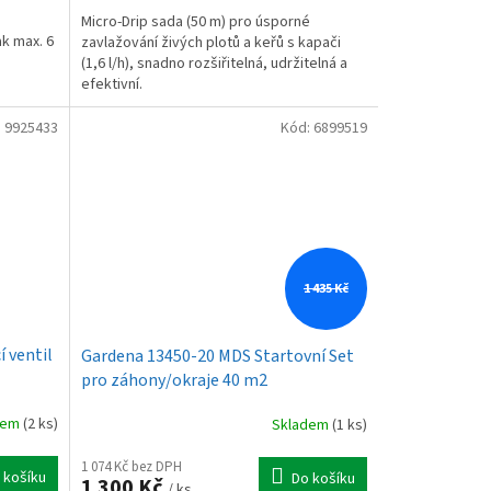
Micro-Drip sada (50 m) pro úsporné
ak max. 6
zavlažování živých plotů a keřů s kapači
(1,6 l/h), snadno rozšiřitelná, udržitelná a
efektivní.
:
9925433
Kód:
6899519
1 435 Kč
 ventil
Gardena 13450-20 MDS Startovní Set
pro záhony/okraje 40 m2
dem
(2 ks)
Skladem
(1 ks)
1 074 Kč bez DPH
 košíku
Do košíku
1 300 Kč
/ ks