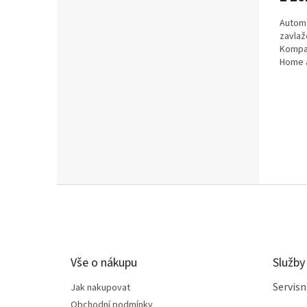
Automa
zavlaž
Kompat
Home a
1,5V al
Z
á
p
a
t
Vše o nákupu
Služby
í
Servis
Jak nakupovat
Obchodní podmínky