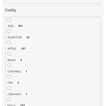
Značky
3mk
451
ALIGATOR
26
APPLE
167
Beats
6
ColorWay
1
CPA
5
cubenest
2
Epico
343