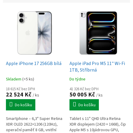
V
ý
p
i
s
p
r
o
d
Apple iPhone 17 256GB bílá
Apple iPad Pro M5 11" Wi-Fi
u
1TB, Stříbrná
k
Skladem
(>5 ks)
Do týdne
t
ů
18 615 Kč bez DPH
41 326 Kč bez DPH
22 524 Kč
50 005 Kč
/ ks
/ ks
Do košíku
Do košíku
Smartphone – 6,3" Super Retina
Tablet s 11" QHD Ultra Retina
XDR OLED 2622×1206 (120Hz),
XDR displejem (2420 × 1668), čip
operační paměť 8 GB, vnitřní
Apple M5 s 10jádrovou GPU,