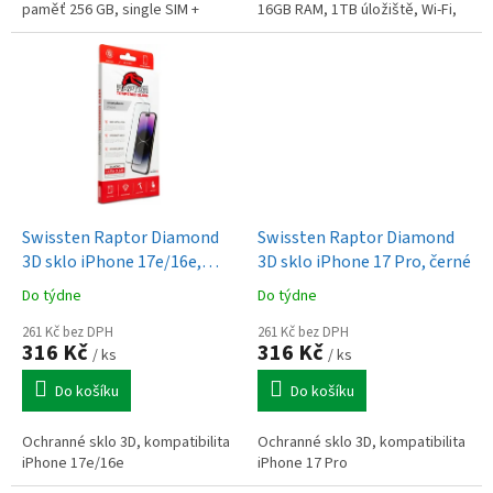
paměť 256 GB, single SIM +
16GB RAM, 1TB úložiště, Wi-Fi,
eSIM, procesor Apple A19,
Bluetooth, 12Mpx fotoaparát,
fotoaparát: 48Mpx hlavní +
USB-C, 60W nabíjení, iPadOS...
48Mpx...
Swissten Raptor Diamond
Swissten Raptor Diamond
3D sklo iPhone 17e/16e,
3D sklo iPhone 17 Pro, černé
černé
Do týdne
Do týdne
261 Kč bez DPH
261 Kč bez DPH
316 Kč
316 Kč
/ ks
/ ks
Do košíku
Do košíku
Ochranné sklo 3D, kompatibilita
Ochranné sklo 3D, kompatibilita
iPhone 17e/16e
iPhone 17 Pro