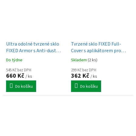
Ultra odolné tvrzené sklo
Tvrzené sklo FIXED Full-
FIXED Armor s Anti-dust
Cover s aplikátorem pro
aplikátorem a AR vrstvou
Apple iPhone 17, 2ks, černé
Do týdne
Skladem
(2 ks)
pro Apple iPhone 17, černé
545 Kč bez DPH
299 Kč bez DPH
660 Kč
362 Kč
/ ks
/ ks
Do košíku
Do košíku