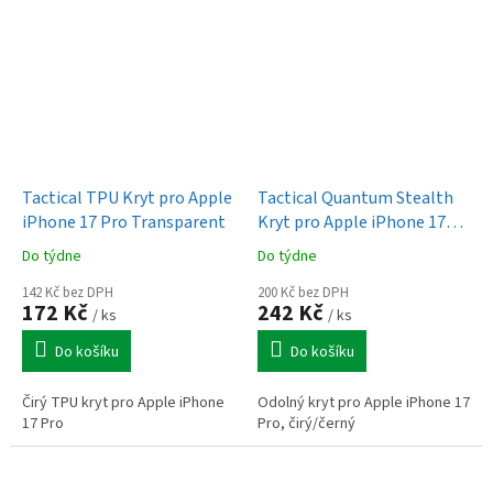
Tactical TPU Kryt pro Apple
Tactical Quantum Stealth
iPhone 17 Pro Transparent
Kryt pro Apple iPhone 17
Pro Clear/Black
Do týdne
Do týdne
142 Kč bez DPH
200 Kč bez DPH
172 Kč
242 Kč
/ ks
/ ks
Do košíku
Do košíku
Čirý TPU kryt pro Apple iPhone
Odolný kryt pro Apple iPhone 17
17 Pro
Pro, čirý/černý