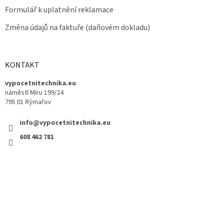
Formulář k uplatnění reklamace
Změna údajů na faktuře (daňovém dokladu)
KONTAKT
vypocetnitechnika.eu
náměstí Míru 199/24
795 01 Rýmařov
info@vypocetnitechnika.eu
608 462 781