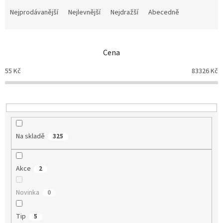
Ř
a
Nejprodávanější
Nejlevnější
Nejdražší
Abecedně
z
e
n
Cena
í
p
55
Kč
83326
Kč
r
o
d
u
k
t
Na skladě
325
ů
Akce
2
Novinka
0
Tip
5