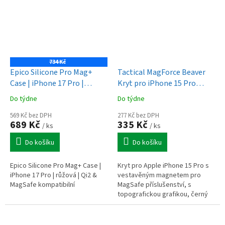
734 Kč
Epico Silicone Pro Mag+
Tactical MagForce Beaver
Case | iPhone 17 Pro |
Kryt pro iPhone 15 Pro
růžová | Qi2 & MagSafe
Asphalt
Do týdne
Do týdne
kompatibilní (ochrana
camera island)
569 Kč bez DPH
277 Kč bez DPH
689 Kč
335 Kč
/ ks
/ ks
Do košíku
Do košíku
Epico Silicone Pro Mag+ Case |
Kryt pro Apple iPhone 15 Pro s
iPhone 17 Pro | růžová | Qi2 &
vestavěným magnetem pro
MagSafe kompatibilní
MagSafe příslušenství, s
topografickou grafikou, černý