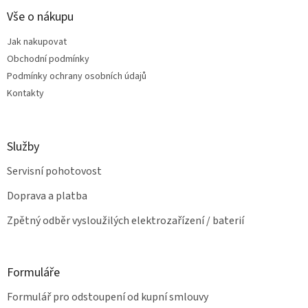
p
í
p
a
Vše o nákupu
r
t
v
Jak nakupovat
í
k
Obchodní podmínky
y
v
Podmínky ochrany osobních údajů
ý
Kontakty
p
i
s
u
Služby
Servisní pohotovost
Doprava a platba
Zpětný odběr vysloužilých elektrozařízení / baterií
Formuláře
Formulář pro odstoupení od kupní smlouvy