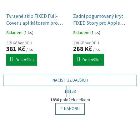
Tvrzené sklo FIXED Full-
Zadní pogumovaný kryt
Cover s aplikátorem pro
FIXED Story pro Apple
Apple iPhone 17 Pro, 2ks,
iPhone 17, černý
Skladem
(1 ks)
Skladem
(1 ks)
černé
315 Kč bez DPH
238 Kč bez DPH
381 Kč
288 Kč
/ ks
/ ks
Do košíku
Do košíku
NAČÍST 12 DALŠÍCH
S
1
153
t
O
r
1836
položek celkem
v
á
l
NAHORU
n
á
k
o
d
v
Z
a
á
c
á
n
í