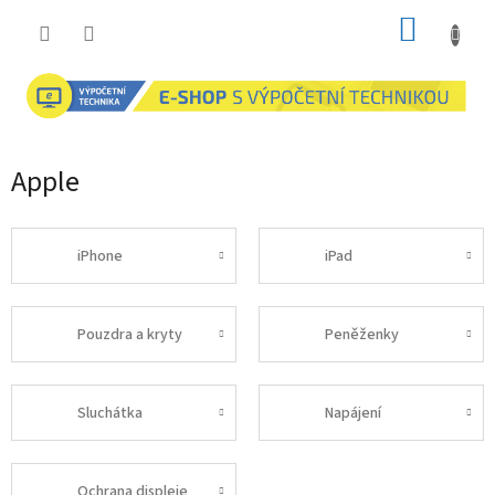
Přejít
NÁKUP
na
obsah
KOŠÍK
Apple
iPhone
iPad
Pouzdra a kryty
Peněženky
Sluchátka
Napájení
Ochrana displeje