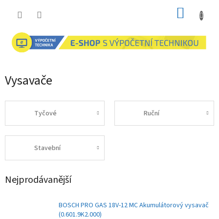
Přejít
NÁKUP
na
obsah
KOŠÍK
Vysavače
Tyčové
Ruční
Stavební
Nejprodávanější
BOSCH PRO GAS 18V-12 MC Akumulátorový vysavač
(0.601.9K2.000)