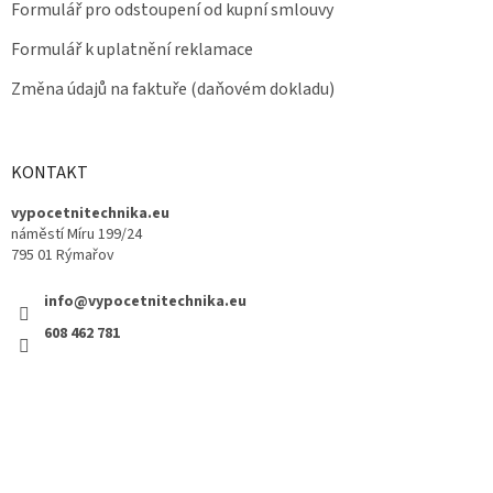
Formulář pro odstoupení od kupní smlouvy
Formulář k uplatnění reklamace
Změna údajů na faktuře (daňovém dokladu)
KONTAKT
vypocetnitechnika.eu
náměstí Míru 199/24
795 01 Rýmařov
info@vypocetnitechnika.eu
608 462 781