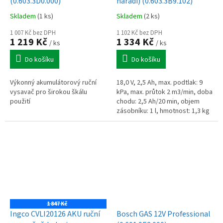
(0.603.3D0.000)
nářadí) (0.603.3B9.102)
Skladem
(1 ks)
Skladem
(2 ks)
1 007 Kč bez DPH
1 102 Kč bez DPH
1 219 Kč
1 334 Kč
/ ks
/ ks
Do košíku
Do košíku
Výkonný akumulátorový ruční
18,0 V, 2,5 Ah, max. podtlak: 9
vysavač pro širokou škálu
kPa, max. průtok 2 m3/min, doba
použití
chodu: 2,5 Ah/20 min, objem
zásobníku: 1 l, hmotnost: 1,3 kg
1 847 Kč
Ingco CVLI20126 AKU ruční
Bosch GAS 12V Professional