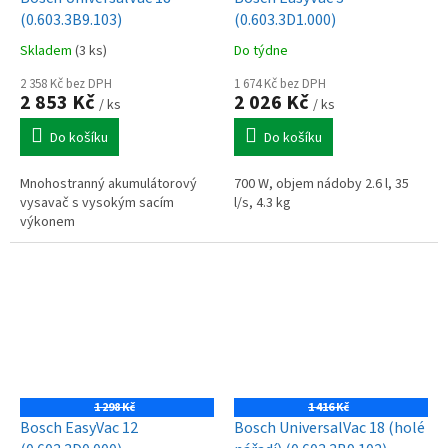
(0.603.3B9.103)
(0.603.3D1.000)
Skladem
(3 ks)
Do týdne
2 358 Kč bez DPH
1 674 Kč bez DPH
2 853 Kč
2 026 Kč
/ ks
/ ks
Do košíku
Do košíku
Mnohostranný akumulátorový
700 W, objem nádoby 2.6 l, 35
vysavač s vysokým sacím
l/s, 4.3 kg
výkonem
1 298 Kč
1 416 Kč
Bosch EasyVac 12
Bosch UniversalVac 18 (holé