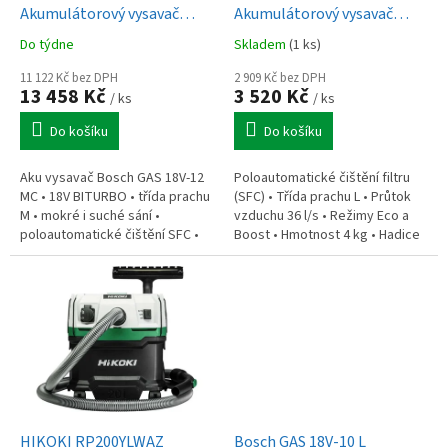
u
Akumulátorový vysavač
Akumulátorový vysavač
k
(0.601.9K2.000)
(0.601.9K2.100)
Do týdne
Skladem
(1 ks)
t
ů
11 122 Kč bez DPH
2 909 Kč bez DPH
13 458 Kč
3 520 Kč
/ ks
/ ks
Do košíku
Do košíku
Aku vysavač Bosch GAS 18V-12
Poloautomatické čištění filtru
MC • 18V BITURBO • třída prachu
(SFC) • Třída prachu L • Průtok
M • mokré i suché sání •
vzduchu 36 l/s • Režimy Eco a
poloautomatické čištění SFC •
Boost • Hmotnost 4 kg • Hadice
Auto-Start štítek GCT 30-42 •
0,5–2,8 m • AMPShare 18V •
HEPA filtr • 30 l/s • 170 mbar...
Bohaté příslušenství •...
HIKOKI RP200YLWAZ
Bosch GAS 18V-10 L