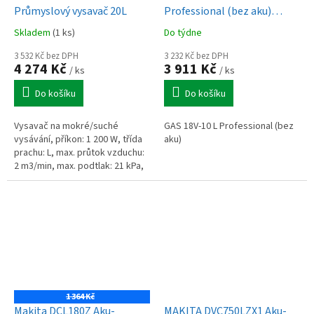
Průmyslový vysavač 20L
Professional (bez aku)
(0.601.9C6.302)
Skladem
(1 ks)
Do týdne
3 532 Kč bez DPH
3 232 Kč bez DPH
4 274 Kč
3 911 Kč
/ ks
/ ks
Do košíku
Do košíku
Vysavač na mokré/suché
GAS 18V-10 L Professional (bez
vysávání, příkon: 1 200 W, třída
aku)
prachu: L, max. průtok vzduchu:
2 m3/min, max. podtlak: 21 kPa,
objem nádoby (suché vysávání):
20 l, hmotnost: 10 kg.
1 364 Kč
Makita DCL180Z Aku-
MAKITA DVC750LZX1 Aku-