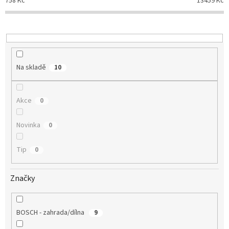
758
Kč
13459
Kč
r
o
d
u
k
t
Na skladě
10
ů
Akce
0
Novinka
0
Tip
0
Značky
BOSCH - zahrada/dílna
9