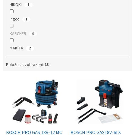
HIKOKI
1
Ingco
1
KARCHER
0
MAKITA
2
Položek k zobrazení:
13
V
ý
p
i
s
p
r
o
d
BOSCH PRO GAS 18V-12 MC
BOSCH PRO GAS18V-6LS