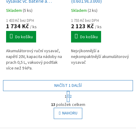
vysavač vč. baterie a
(0.601.9E3.000)
nabíječky
Skladem
(5 ks)
Skladem
(2 ks)
1 433 Kč bez DPH
1 755 Kč bez DPH
1 734 Kč
2 123 Kč
/ ks
/ ks
Do košíku
Do košíku
Akumulátorový ruční vysavač,
Nejvýkonnější a
napětí 20V, kapacita nádoby na
nejkompaktnější akumulátorový
prach 0,5 L, vakuový podtlak
vysavač
více než 9 kPa.
NAČÍST 1 DALŠÍ
S
1
2
t
O
r
13
položek celkem
v
á
l
NAHORU
n
á
k
o
d
v
Z
a
á