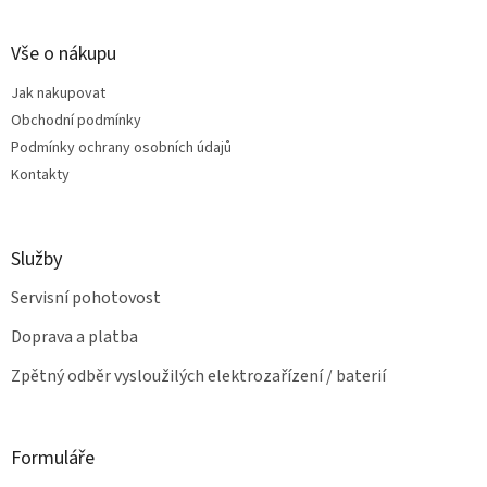
c
á
n
í
p
í
p
a
Vše o nákupu
r
t
v
Jak nakupovat
í
k
Obchodní podmínky
y
v
Podmínky ochrany osobních údajů
ý
Kontakty
p
i
s
u
Služby
Servisní pohotovost
Doprava a platba
Zpětný odběr vysloužilých elektrozařízení / baterií
Formuláře