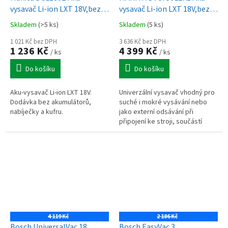
vysavač Li-ion LXT 18V,bez
vysavač Li-ion LXT 18V,bez
aku
aku
Skladem
(>5 ks)
Skladem
(5 ks)
1 021 Kč bez DPH
3 636 Kč bez DPH
1 236 Kč
4 399 Kč
/ ks
/ ks
Do košíku
Do košíku
Aku-vysavač Li-ion LXT 18V.
Univerzální vysavač vhodný pro
Dodávka bez akumulátorů,
suché i mokré vysávání nebo
nabíječky a kufru.
jako externí odsávání při
připojení ke stroji, součástí
dodávky nejsou akumulátory a
nabíječka.
4 119 Kč
2 186 Kč
Bosch UniversalVac 18
Bosch EasyVac 3