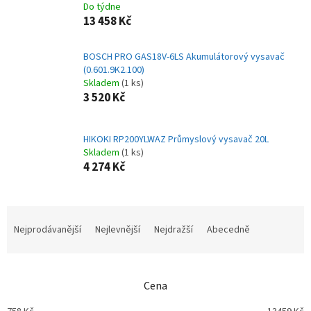
Do týdne
13 458 Kč
BOSCH PRO GAS18V-6LS Akumulátorový vysavač
(0.601.9K2.100)
Skladem
(1 ks)
3 520 Kč
HIKOKI RP200YLWAZ Průmyslový vysavač 20L
Skladem
(1 ks)
4 274 Kč
Ř
a
Nejprodávanější
Nejlevnější
Nejdražší
Abecedně
z
e
n
Cena
í
p