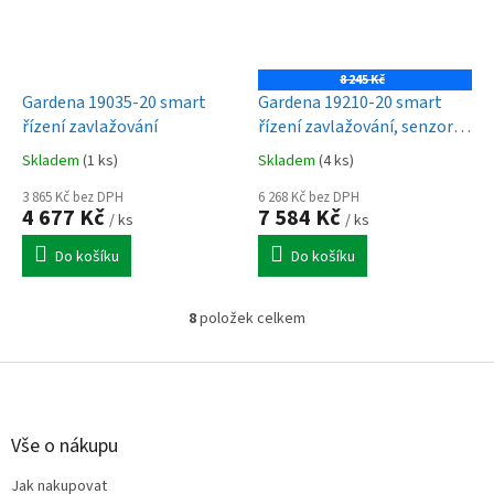
8 245 Kč
Gardena 19035-20 smart
Gardena 19210-20 smart
řízení zavlažování
řízení zavlažování, senzor –
sada
Skladem
(1 ks)
Skladem
(4 ks)
3 865 Kč bez DPH
6 268 Kč bez DPH
4 677 Kč
7 584 Kč
/ ks
/ ks
Do košíku
Do košíku
8
položek celkem
O
v
l
Z
á
á
d
p
a
a
Vše o nákupu
c
t
í
Jak nakupovat
í