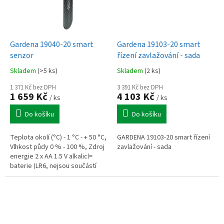
Gardena 19040-20 smart
Gardena 19103-20 smart
senzor
řízení zavlažování - sada
Skladem
(>5 ks)
Skladem
(2 ks)
1 371 Kč bez DPH
3 391 Kč bez DPH
1 659 Kč
4 103 Kč
/ ks
/ ks
Do košíku
Do košíku
Teplota okolí (°C) - 1 °C - + 50 °C,
GARDENA 19103-20 smart řízení
Vlhkost půdy 0 % - 100 %, Zdroj
zavlažování - sada
energie 2 x AA 1.5 V alkalicl=
baterie (LR6, nejsou součástí
balení)