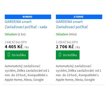
4 566 Kč
2 729 Kč
GARDENA smart
GARDENA smart
Zavlažovací počítač - sada
Zavlažovací počítač
Skladem
(1 ks)
Skladem
(4 ks)
3 641 Kč bez DPH
2 236 Kč bez DPH
4 405 Kč
2 706 Kč
/ ks
/ ks
Do košíku
Do košíku
Automatický zavlažovací
Automatický zavlažovací
systém, Délka zavlažování od 1
systém, Délka zavlažování: od 1
min. do 10 hod., Kompatibilní s
min. do 10 hod., Kompatibilní s
Apple Home, Alexa, Google
Apple Home, Alexa, Google
Home a dalšími systémy,
Home a dalšími systémy,
Napájení: 3 x alkalická baterie AA
Napájení: 3 x AA 1,5V alkalické
1,5 V...
baterie...