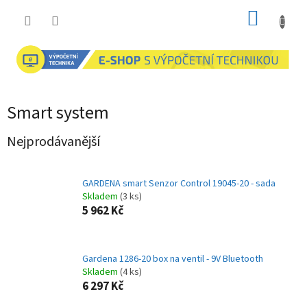
Přejít
NÁKUP
na
obsah
KOŠÍK
Smart system
Nejprodávanější
GARDENA smart Senzor Control 19045-20 - sada
Skladem
(3 ks)
5 962 Kč
Gardena 1286-20 box na ventil - 9V Bluetooth
Skladem
(4 ks)
6 297 Kč