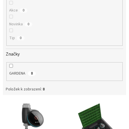
Akce
0
Novinka
0
Tip
0
Značky
GARDENA
8
Položek k zobrazení:
8
V
ý
p
i
s