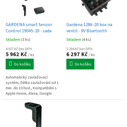
p
r
o
d
GARDENA smart Senzor
Gardena 1286-20 box na
u
Control 19045-20 - sada
ventil - 9V Bluetooth
k
Skladem
(3 ks)
Skladem
(4 ks)
t
ů
4 927 Kč bez DPH
5 204 Kč bez DPH
5 962 Kč
6 297 Kč
/ ks
/ ks
Do košíku
Do košíku
Automatický zavlažovací
systém, Délka zavlažování od 1
min. do 10 hod., Kompatibilní s
Apple Home, Alexa, Google
Home a dalšími systémy,
Napájení: 2 x AA 1,5 V / 3 x AA 1,5
V...