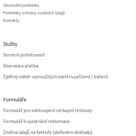
p
Obchodní podmínky
r
v
Podmínky ochrany osobních údajů
k
Kontakty
y
v
ý
p
Služby
i
s
Servisní pohotovost
u
Doprava a platba
Zpětný odběr vysloužilých elektrozařízení / baterií
Formuláře
Formulář pro odstoupení od kupní smlouvy
Formulář k uplatnění reklamace
Změna údajů na faktuře (daňovém dokladu)