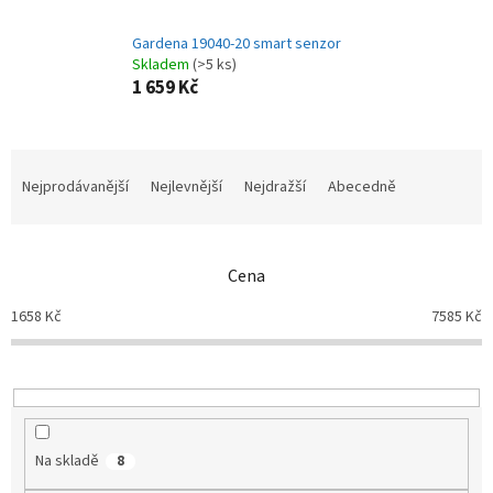
Gardena 19040-20 smart senzor
Skladem
(>5 ks)
1 659 Kč
Ř
a
Nejprodávanější
Nejlevnější
Nejdražší
Abecedně
z
e
n
Cena
í
p
1658
Kč
7585
Kč
r
o
d
u
k
t
Na skladě
8
ů