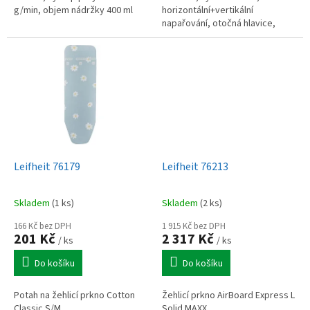
g/min, objem nádržky 400 ml
horizontální+vertikální
napařování, otočná hlavice,
nahřátí za 18 s, parní výkon 12
g/min, kabel 1,9 m, EasyFill
systém, objem...
Leifheit 76179
Leifheit 76213
Skladem
(1 ks)
Skladem
(2 ks)
166 Kč bez DPH
1 915 Kč bez DPH
201 Kč
2 317 Kč
/ ks
/ ks
Do košíku
Do košíku
Potah na žehlicí prkno Cotton
Žehlicí prkno AirBoard Express L
Classic S/M
Solid MAXX