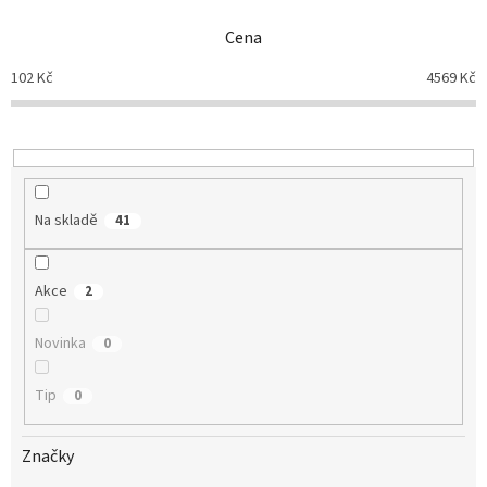
n
Cena
í
p
102
Kč
4569
Kč
r
o
d
u
k
t
Na skladě
41
ů
Akce
2
Novinka
0
Tip
0
Značky