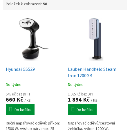
Položek k zobrazení:
58
V
ý
p
i
s
p
r
o
d
Hyundai GS529
Lauben Handheld Steam
u
Iron 1200GB
k
Do týdne
Do týdne
t
ů
545 Kč bez DPH
1 565 Kč bez DPH
660 Kč
1 894 Kč
/ ks
/ ks
Do košíku
Do košíku
Ruční napařovač oděvů: příkon:
Napařovač oděvů/cestovní
1500 W, výstup páry max. 25
žehlička, výkon 1200 W,