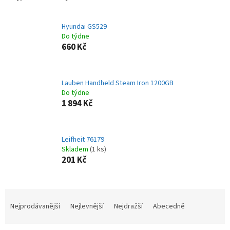
Hyundai GS529
Do týdne
660 Kč
Lauben Handheld Steam Iron 1200GB
Do týdne
1 894 Kč
Leifheit 76179
Skladem
(1 ks)
201 Kč
Ř
a
Nejprodávanější
Nejlevnější
Nejdražší
Abecedně
z
e