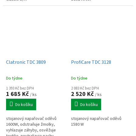
Clatronic TDC 3809
ProfiCare TDC 3128
Do týdne
Do týdne
1 393 Kč bez DPH
2 083 Kč bez DPH
1 685 Kč
2 520 Kč
/ ks
/ ks
Do košíku
Do košíku
stojanový napařovač oděvů
stojanový napařovač oděvů
1600W, odstraňuje žmolky,
1580 W
vyhlazuje záhyby, osvěžuje
textilie, neutralizuje pachy,