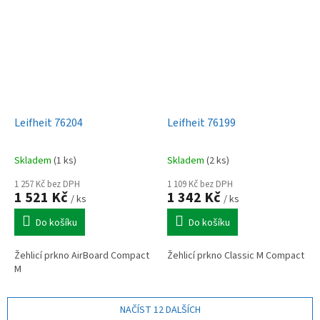
Leifheit 76204
Leifheit 76199
Skladem
(1 ks)
Skladem
(2 ks)
1 257 Kč bez DPH
1 109 Kč bez DPH
1 521 Kč
1 342 Kč
/ ks
/ ks
Do košíku
Do košíku
Žehlicí prkno AirBoard Compact
Žehlicí prkno Classic M Compact
M
NAČÍST 12 DALŠÍCH