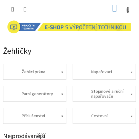
Přejít
NÁKUP
na
obsah
KOŠÍK
Žehličky
Žehlicí prkna
Napařovací
Stojanové a ruční
Parní generátory
napařovače
Příslušenství
Cestovní
Nejprodávanější