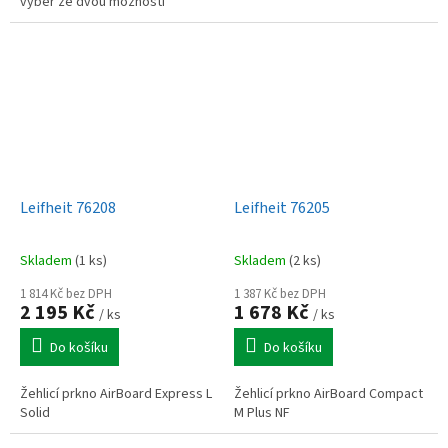
výběr ze dvou možností
přisávání látky, objem nádržky
na vodu 180 ml, nízká hlučnost
Leifheit 76208
Leifheit 76205
Skladem
(1 ks)
Skladem
(2 ks)
1 814 Kč bez DPH
1 387 Kč bez DPH
2 195 Kč
1 678 Kč
/ ks
/ ks
Do košíku
Do košíku
Žehlicí prkno AirBoard Express L
Žehlicí prkno AirBoard Compact
Solid
M Plus NF