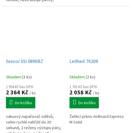
redukuje bakterie, rychlý ohřev.
Sencor SSI 0890BZ
Leifheit 76209
Skladem
(1 ks)
Skladem
(2 ks)
1 954 Kč bez DPH
1 701 Kč bez DPH
2 364 Kč
2 058 Kč
/ ks
/ ks
Do košíku
Do košíku
vakuový napařovač oděvů,
Žehlicí prkno AirBoard Express
velmi rychlé nahřátí do 20
M Solid
sekund, 2 režimy výstupu páry,