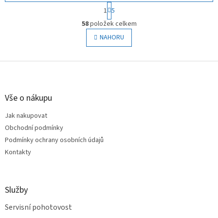
S
1
5
t
O
r
58
položek celkem
v
á
l
NAHORU
n
á
k
o
d
v
Z
a
á
c
á
n
í
p
í
p
a
Vše o nákupu
r
t
v
Jak nakupovat
í
k
Obchodní podmínky
y
v
Podmínky ochrany osobních údajů
ý
Kontakty
p
i
s
u
Služby
Servisní pohotovost