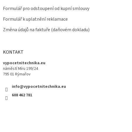
Formulář pro odstoupení od kupní smlouvy
Formulář k uplatnění reklamace
Změna údajů na faktuře (daňovém dokladu)
KONTAKT
vypocetnitechnika.eu
náměstí Míru 199/24
795 01 Rýmařov
info@vypocetnitechnika.eu
608 462 781