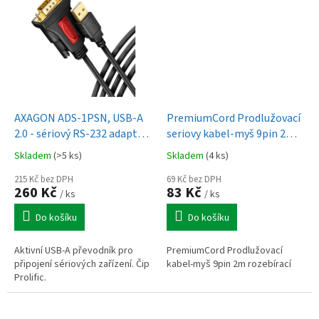
AXAGON ADS-1PSN, USB-A
PremiumCord Prodlužovací
2.0 - sériový RS-232 adaptér
seriovy kabel-myš 9pin 2m
/ kabel 1.5m
rozebírací
Skladem
(>5 ks)
Skladem
(4 ks)
215 Kč bez DPH
69 Kč bez DPH
260 Kč
83 Kč
/ ks
/ ks
Do košíku
Do košíku
Aktivní USB-A převodník pro
PremiumCord Prodlužovací
připojení sériových zařízení. Čip
kabel-myš 9pin 2m rozebírací
Prolific.