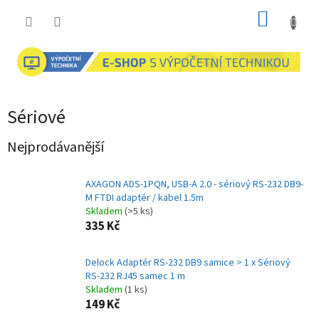
Přejít
NÁKUP
na
obsah
KOŠÍK
Sériové
Nejprodávanější
AXAGON ADS-1PQN, USB-A 2.0 - sériový RS-232 DB9-
M FTDI adaptér / kabel 1.5m
Skladem
(>5 ks)
335 Kč
Delock Adaptér RS-232 DB9 samice > 1 x Sériový
RS-232 RJ45 samec 1 m
Skladem
(1 ks)
149 Kč