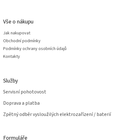
l
Z
á
á
d
p
a
a
Vše o nákupu
c
t
í
Jak nakupovat
í
p
Obchodní podmínky
r
v
Podmínky ochrany osobních údajů
k
Kontakty
y
v
ý
p
Služby
i
s
Servisní pohotovost
u
Doprava a platba
Zpětný odběr vysloužilých elektrozařízení / baterií
Formuláře