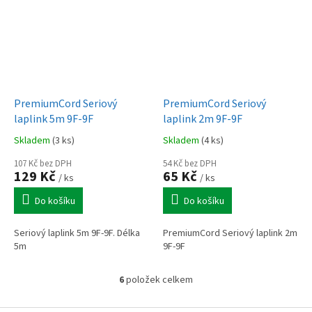
PremiumCord Seriový
PremiumCord Seriový
laplink 5m 9F-9F
laplink 2m 9F-9F
Skladem
(3 ks)
Skladem
(4 ks)
107 Kč bez DPH
54 Kč bez DPH
129 Kč
65 Kč
/ ks
/ ks
Do košíku
Do košíku
Seriový laplink 5m 9F-9F. Délka
PremiumCord Seriový laplink 2m
5m
9F-9F
6
položek celkem
O
v