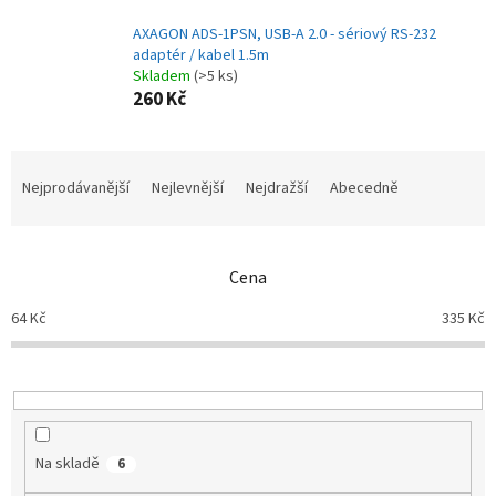
AXAGON ADS-1PSN, USB-A 2.0 - sériový RS-232
adaptér / kabel 1.5m
Skladem
(>5 ks)
260 Kč
Ř
a
Nejprodávanější
Nejlevnější
Nejdražší
Abecedně
z
e
n
Cena
í
p
64
Kč
335
Kč
r
o
d
u
k
t
Na skladě
6
ů