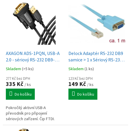
V
ý
p
i
s
p
r
o
d
AXAGON ADS-1PQN, USB-A
Delock Adaptér RS-232 DB9
u
2.0 - sériový RS-232 DB9-M
samice > 1 x Sériový RS-232
k
FTDI adaptér / kabel 1.5m
RJ45 samec 1 m
Skladem
(>5 ks)
Skladem
(1 ks)
t
ů
277 Kč bez DPH
123 Kč bez DPH
335 Kč
149 Kč
/ ks
/ ks
Do košíku
Do košíku
Pokročilý aktivní USB-A
převodník pro připojení
sériových zařízení. Čip FTDI.