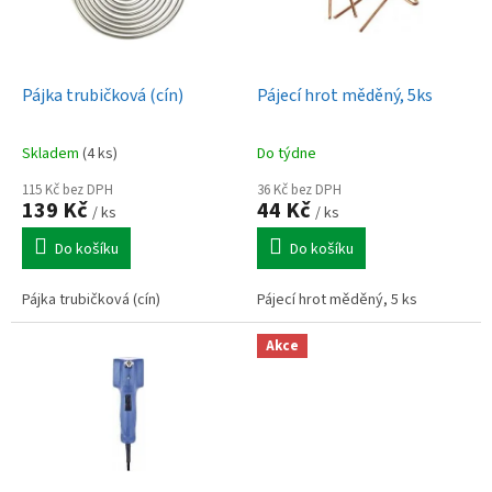
p
r
o
d
Pájka trubičková (cín)
Pájecí hrot měděný, 5ks
u
k
Skladem
(4 ks)
Do týdne
t
ů
115 Kč bez DPH
36 Kč bez DPH
139 Kč
44 Kč
/ ks
/ ks
Do košíku
Do košíku
Pájka trubičková (cín)
Pájecí hrot měděný, 5 ks
Akce