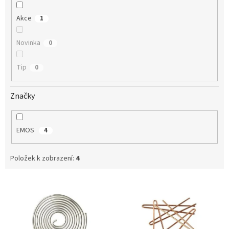
Akce
1
Novinka
0
Tip
0
Značky
EMOS
4
Položek k zobrazení:
4
V
ý
p
i
s