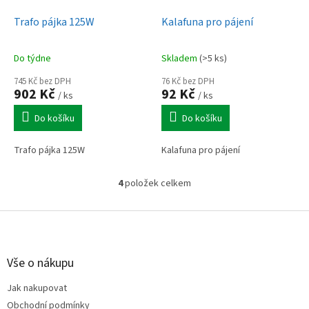
Trafo pájka 125W
Kalafuna pro pájení
Do týdne
Skladem
(>5 ks)
745 Kč bez DPH
76 Kč bez DPH
902 Kč
92 Kč
/ ks
/ ks
Do košíku
Do košíku
Trafo pájka 125W
Kalafuna pro pájení
4
položek celkem
O
v
l
Z
á
á
d
p
a
a
Vše o nákupu
c
t
í
Jak nakupovat
í
p
Obchodní podmínky
r