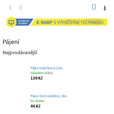
Přejít
NÁKUP
na
obsah
KOŠÍK
Pájení
Nejprodávanější
Pájka trubičková (cín)
Skladem
(4 ks)
139 Kč
Pájecí hrot měděný, 5ks
Do týdne
44 Kč