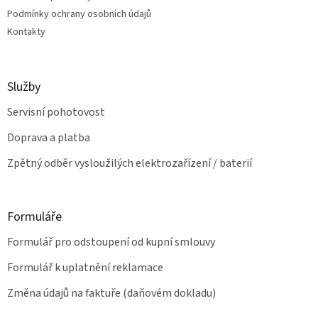
v
Podmínky ochrany osobních údajů
k
Kontakty
y
v
ý
p
Služby
i
s
Servisní pohotovost
u
Doprava a platba
Zpětný odběr vysloužilých elektrozařízení / baterií
Formuláře
Formulář pro odstoupení od kupní smlouvy
Formulář k uplatnění reklamace
Změna údajů na faktuře (daňovém dokladu)