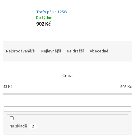
Trafo pájka 125W
Do týdne
902 Kč
Ř
a
Nejprodávanější
Nejlevnější
Nejdražší
Abecedně
z
e
n
Cena
í
p
43
Kč
903
Kč
r
o
d
u
k
t
Na skladě
2
ů