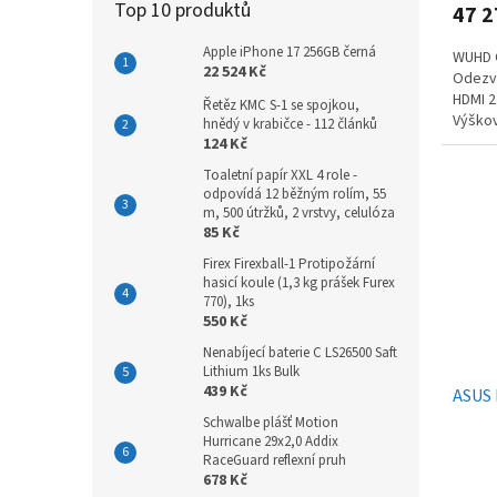
Top 10 produktů
47 2
Apple iPhone 17 256GB černá
WUHD O
22 524 Kč
Odezva
HDMI 2
Řetěz KMC S-1 se spojkou,
Výškov
hnědý v krabičce - 112 článků
124 Kč
Toaletní papír XXL 4 role -
odpovídá 12 běžným rolím, 55
m, 500 útržků, 2 vrstvy, celulóza
85 Kč
Firex Firexball-1 Protipožární
hasicí koule (1,3 kg prášek Furex
770), 1ks
550 Kč
Nenabíjecí baterie C LS26500 Saft
Lithium 1ks Bulk
439 Kč
ASUS 
Schwalbe plášť Motion
Hurricane 29x2,0 Addix
RaceGuard reflexní pruh
678 Kč