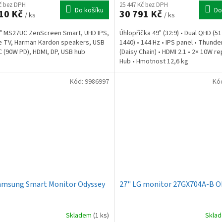
Kč bez DPH
25 447 Kč bez DPH
Do košíku
Do
10 Kč
30 791 Kč
/ ks
/ ks
" MS27UC ZenScreen Smart, UHD IPS,
Úhlopříčka 49" (32:9) • Dual QHD (51
 TV, Harman Kardon speakers, USB
1440) • 144 Hz • IPS panel • Thunde
 (90W PD), HDMI, DP, USB hub
(Daisy Chain) • HDMI 2.1 • 2× 10W r
Hub • Hmotnost 12,6 kg
Kód:
9986997
Kó
amsung Smart Monitor Odyssey
27" LG monitor 27GX704A-B 
Skladem
(1 ks)
Skla