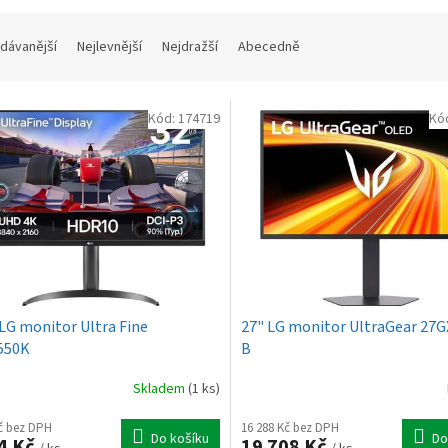
dávanější
Nejlevnější
Nejdražší
Abecedně
Kód:
174719
Kó
 LG monitor Ultra Fine
27" LG monitor UltraGear 27
550K
B
Skladem
(1 ks)
Kč bez DPH
16 288 Kč bez DPH
Do košíku
Do
4 Kč
19 708 Kč