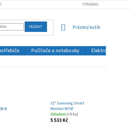
OBNÍCH ÚDAJŮ
KONTAKTY
Přihlášení
HLEDAT
NÁKUPNÍ
Prázdný košík
KOŠÍK
potřebiče
Počítače a notebooky
Elektronika a IT
32" Samsung Smart
0B-B
Monitor M70F
Skladem
(>5 ks)
5 533 Kč