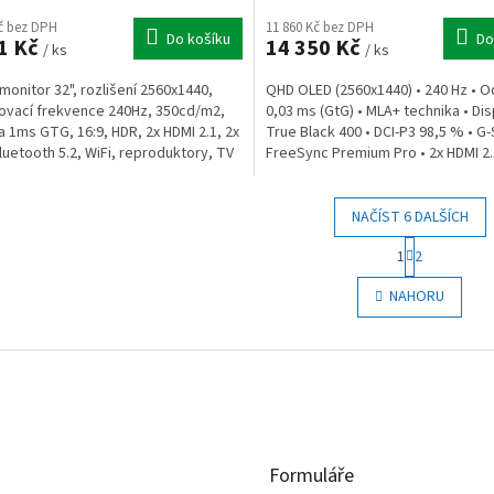
Kč bez DPH
11 860 Kč bez DPH
Do košíku
Do
1 Kč
14 350 Kč
/ ks
/ ks
monitor 32", rozlišení 2560x1440,
QHD OLED (2560x1440) • 240 Hz • 
vací frekvence 240Hz, 350cd/m2,
0,03 ms (GtG) • MLA+ technika • Di
 1ms GTG, 16:9, HDR, 2x HDMI 2.1, 2x
True Black 400 • DCI-P3 98,5 % • G
luetooth 5.2, WiFi, reproduktory, TV
FreeSync Premium Pro • 2x HDMI 2.1
itor.
• Pivot •...
NAČÍST 6 DALŠÍCH
S
1
2
t
O
r
v
NAHORU
á
l
n
á
k
d
o
a
v
c
á
í
n
p
í
r
Formuláře
v