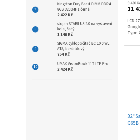
9 430 
Kingston Fury Beast DIMM DDR4
11 4
8GB 3200MHz černá
2 422 Kč
LCD 27
stojan STABILUS 2.0 na vystavení
Google
kola, šedý
Type-C
1 146 Kč
SIGMA cyklopočítač BC 10.0 WL
ATS, bezdrátový
754 Kč
UMAX VisionBook 11T LTE Pro
2 424 Kč
32" S
G65B