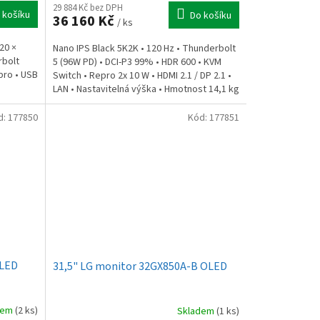
29 884 Kč bez DPH
 košíku
Do košíku
36 160 Kč
/ ks
20 ×
Nano IPS Black 5K2K • 120 Hz • Thunderbolt
rbolt
5 (96W PD) • DCI-P3 99% • HDR 600 • KVM
epro • USB
Switch • Repro 2x 10 W • HDMI 2.1 / DP 2.1 •
LAN • Nastavitelná výška • Hmotnost 14,1 kg
d:
177850
Kód:
177851
OLED
31,5" LG monitor 32GX850A-B OLED
dem
(2 ks)
Skladem
(1 ks)