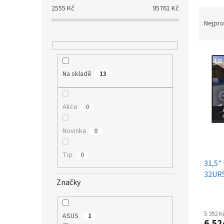
a
2555
Kč
95761
Kč
Ř
n
a
Nejpro
e
z
l
e
V
n
ý
í
Na skladě
13
p
p
i
r
s
o
Akce
0
p
d
r
u
o
k
Novinka
0
d
t
u
ů
Tip
0
31,5"
k
32UR
t
Značky
ů
5 392 
ASUS
1
6 52