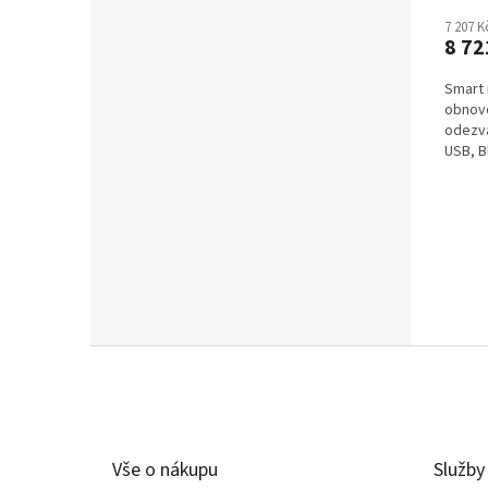
7 207 
8 72
Smart 
obnovo
odezva
USB, B
to Mon
Z
á
p
a
t
Vše o nákupu
Služby
í