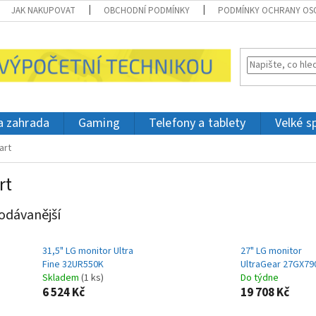
JAK NAKUPOVAT
OBCHODNÍ PODMÍNKY
PODMÍNKY OCHRANY OS
 a zahrada
Gaming
Telefony a tablety
Velké s
art
rt
odávanější
31,5" LG monitor Ultra
27" LG monitor
Fine 32UR550K
UltraGear 27GX79
Skladem
(1 ks)
Do týdne
6 524 Kč
19 708 Kč