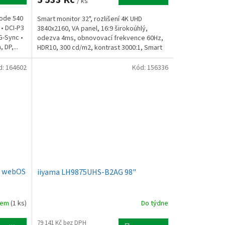
/ ks
Mode 540
Smart monitor 32", rozlišení 4K UHD
 • DCI-P3
3840x2160, VA panel, 16:9 širokoúhlý,
G-Sync •
odezva 4ms, obnovovací frekvence 60Hz,
 DP,...
HDR10, 300 cd/m2, kontrast 3000:1, Smart
funkce, HDMI, USB,...
d:
164602
Kód:
156336
s webOS
iiyama LH9875UHS-B2AG 98"
dem
(1 ks)
Do týdne
79 141 Kč bez DPH