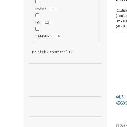
IIYAMA
1
Rozliš
(kontr
Hz • R
LG
12
DP • Pi
mm) •..
SAMSUNG
4
Položek k zobrazení:
18
44,5"
45GX
39 068