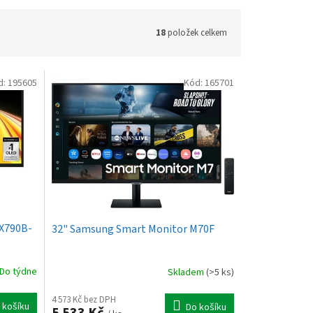
18
položek celkem
d:
195605
Kód:
165701
GX790B-
32" Samsung Smart Monitor M70F
Do týdne
Skladem
(>5 ks)
4 573 Kč bez DPH
 košíku
Do košíku
5 533 Kč