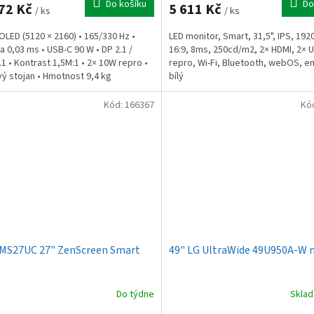
Do košíku
Do
72 Kč
5 611 Kč
/ ks
/ ks
LED (5120 × 2160) • 165/330 Hz •
LED monitor, Smart, 31,5", IPS, 192
 0,03 ms • USB-C 90 W • DP 2.1 /
16:9, 8ms, 250cd/m2, 2× HDMI, 2× 
.1 • Kontrast 1,5M:1 • 2× 10W repro •
repro, Wi-Fi, Bluetooth, webOS, en. 
ý stojan • Hmotnost 9,4 kg
bílý
Kód:
166367
Kó
MS27UC 27" ZenScreen Smart
49" LG UltraWide 49U950A-W 
Do týdne
Skla