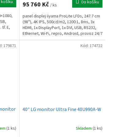
 košíku
Do košíku
95 760 Kč
/ ks
0×1080,
panel displej iiyama ProLite LFDs, 247.7 cm
USB,
(98''), 4K IPS, 500cd/m2, 1200:1, 8ms, 3x
tř. E,
HDMI, 1x DisplayPort, 1x DVI, USB, RS232,
Ethernet, Wi-Fi, repro, Android, provoz 24/7
d:
179871
Kód:
174722
monitor
40" LG monitor Ultra Fine 40U990A-W
dem
(1 ks)
Skladem
(1 ks)