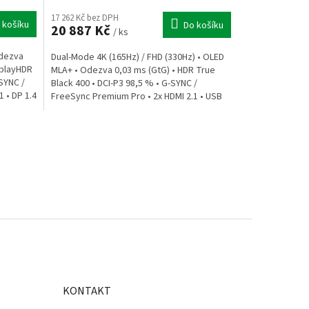
17 262 Kč bez DPH
 košíku
Do košíku
20 887 Kč
/ ks
Odezva
Dual-Mode 4K (165Hz) / FHD (330Hz) • OLED
splayHDR
MLA+ • Odezva 0,03 ms (GtG) • HDR True
-SYNC /
Black 400 • DCI-P3 98,5 % • G-SYNC /
 • DP 1.4
FreeSync Premium Pro • 2x HDMI 2.1 • USB
Hub • Pivot •...
KONTAKT