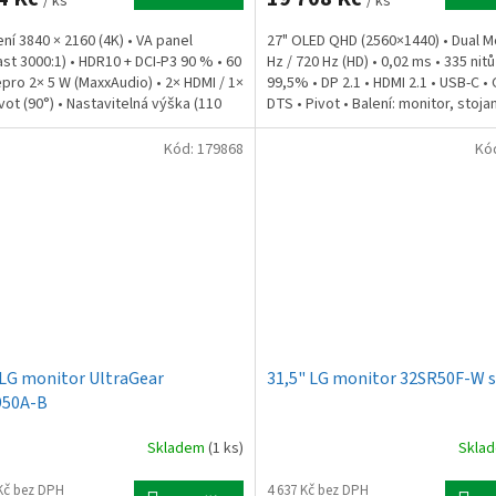
/ ks
/ ks
ení 3840 × 2160 (4K) • VA panel
27" OLED QHD (2560×1440) • Dual 
ast 3000:1) • HDR10 + DCI-P3 90 % • 60
Hz / 720 Hz (HD) • 0,02 ms • 335 nitů
epro 2× 5 W (MaxxAudio) • 2× HDMI / 1×
99,5% • DP 2.1 • HDMI 2.1 • USB-C • 
vot (90°) • Nastavitelná výška (110
DTS • Pivot • Balení: monitor, stojan,
.
Kód:
179868
Kó
 LG monitor UltraGear
31,5" LG monitor 32SR50F-W 
950A-B
Skladem
(1 ks)
Skla
 Kč bez DPH
4 637 Kč bez DPH