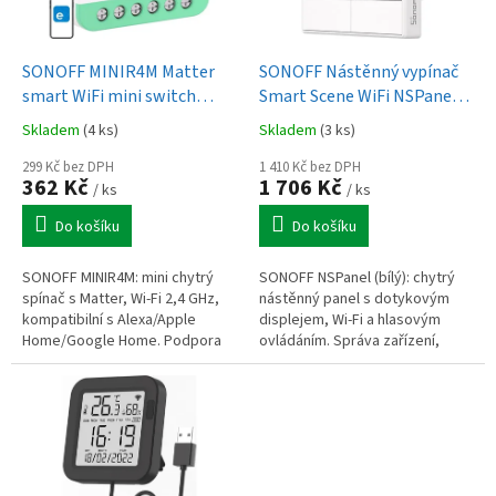
r
o
d
SONOFF MINIR4M Matter
SONOFF Nástěnný vypínač
u
smart WiFi mini switch
Smart Scene WiFi NSPanel
k
(HomeKit, SmartThings,
(bílý)
Skladem
(4 ks)
Skladem
(3 ks)
t
Home Assistant).
ů
299 Kč bez DPH
1 410 Kč bez DPH
362 Kč
1 706 Kč
/ ks
/ ks
Do košíku
Do košíku
SONOFF MINIR4M: mini chytrý
SONOFF NSPanel (bílý): chytrý
spínač s Matter, Wi-Fi 2,4 GHz,
nástěnný panel s dotykovým
kompatibilní s Alexa/Apple
displejem, Wi-Fi a hlasovým
Home/Google Home. Podpora
ovládáním. Správa zařízení,
externích spínačů, odpojovací
scén a aplikace. 100–240 V, max.
režim. 100–240 V, 10 A.
4 A.