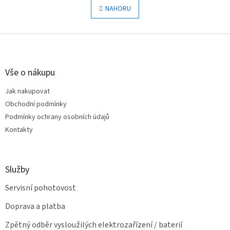
á
l
NAHORU
n
á
k
o
d
v
Z
a
á
c
á
n
í
p
í
p
a
Vše o nákupu
r
t
v
Jak nakupovat
í
k
Obchodní podmínky
y
v
Podmínky ochrany osobních údajů
ý
Kontakty
p
i
s
u
Služby
Servisní pohotovost
Doprava a platba
Zpětný odběr vysloužilých elektrozařízení / baterií