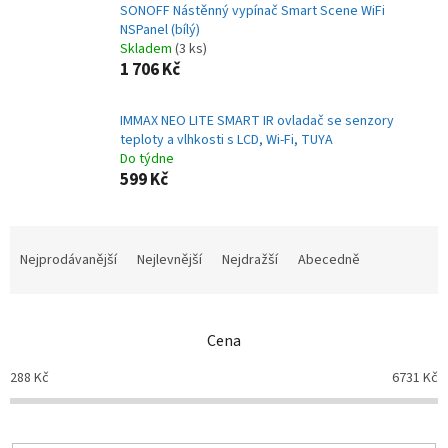
SONOFF Nástěnný vypínač Smart Scene WiFi
NSPanel (bílý)
Skladem
(3 ks)
1 706 Kč
IMMAX NEO LITE SMART IR ovladač se senzory
teploty a vlhkosti s LCD, Wi-Fi, TUYA
Do týdne
599 Kč
Ř
a
Nejprodávanější
Nejlevnější
Nejdražší
Abecedně
z
e
n
Cena
í
p
288
Kč
6731
Kč
r
o
d