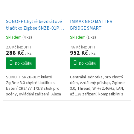
SONOFF Chytré bezdrátové
IMMAX NEO MATTER
tlačítko Zigbee SNZB-01P
BRIDGE SMART
(kulaté dálkové ovládání)
Skladem
(4 ks)
Skladem
(1 ks)
238 Kč bez DPH
787 Kč bez DPH
288 Kč
952 Kč
/ ks
/ ks
Do košíku
Do košíku
SONOFF SNZB-01P: kulaté
Centrální jednotka, pro chytrý
ZigBee 3.0 chytré tlačítko s
dům, vzdálený přístup, Zigbee
baterií CR2477. 1/2/3 stisk pro
3.0, Thread, Wi-Fi 2,4GHz, LAN,
scény, ovládání zařízení i Alexa
až 128 zařízení, kompatibilní s
rutiny, možnost alarmu.
Apple Home, Google Home,
Kompaktní, snadná montáž.
Alexa, TUYA