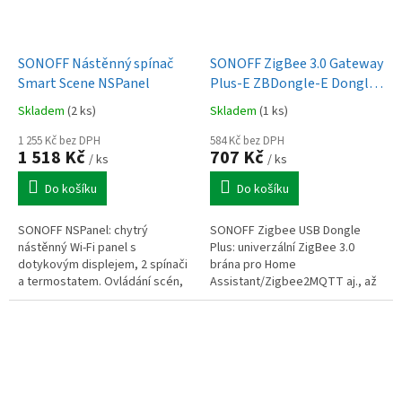
SONOFF Nástěnný spínač
SONOFF ZigBee 3.0 Gateway
Smart Scene NSPanel
Plus-E ZBDongle-E Dongle
(Home Assistant, openHAB,
Skladem
(2 ks)
Skladem
(1 ks)
Zigbee2MQTT)
1 255 Kč bez DPH
584 Kč bez DPH
1 518 Kč
707 Kč
/ ks
/ ks
Do košíku
Do košíku
SONOFF NSPanel: chytrý
SONOFF Zigbee USB Dongle
nástěnný Wi-Fi panel s
Plus: univerzální ZigBee 3.0
dotykovým displejem, 2 spínači
brána pro Home
a termostatem. Ovládání scén,
Assistant/Zigbee2MQTT aj., až
zařízení i počasí, podpora
32 zařízení. Externí anténa, vyšší
Alexa/Google/Siri. 100–240 V.
dosah, USB 5 V.