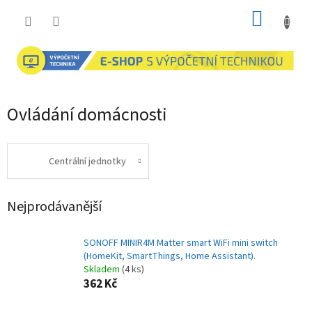
Přejít
NÁKUP
na
obsah
KOŠÍK
Ovládání domácnosti
Centrální jednotky
Nejprodávanější
SONOFF MINIR4M Matter smart WiFi mini switch
(HomeKit, SmartThings, Home Assistant).
Skladem
(4 ks)
362 Kč