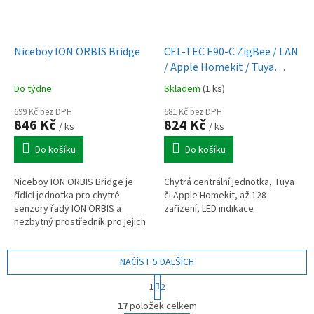
Niceboy ION ORBIS Bridge
CEL-TEC E90-C ZigBee / LAN
/ Apple Homekit / Tuya
centrální jednotka
Do týdne
Skladem
(1 ks)
699 Kč bez DPH
681 Kč bez DPH
846 Kč
824 Kč
/ ks
/ ks
Do košíku
Do košíku
Niceboy ION ORBIS Bridge je
Chytrá centrální jednotka, Tuya
řídící jednotka pro chytré
či Apple Homekit, až 128
senzory řady ION ORBIS a
zařízení, LED indikace
nezbytný prostředník pro jejich
propojení a ovládání v mobilní
aplikaci Niceboy ION. Připojení...
NAČÍST 5 DALŠÍCH
S
1
2
t
O
r
17
položek celkem
v