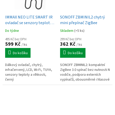
IMMAX NEO LITE SMART IR
SONOFF ZBMINIL2 chytrý
ovladač se senzory teploty a
mini přepínač ZigBee
vlhkosti s LCD, Wi-Fi, TUYA
Do týdne
Skladem
(>5 ks)
495 Kč bez DPH
299 Kč bez DPH
599 Kč
362 Kč
/ ks
/ ks
Do košíku
Do košíku
Dálkový ovladač, chytrý,
SONOFF ZBMINIL2: kompaktní
infračervený, LCD, Wi-Fi, TUYA,
ZigBee 3.0 spínač bez nutnosti N
senzory teploty a vlhkosti,
vodiče, podpora externích
černý
vypínačů, obousměrné i hlasové
ovládání (Alexa/Google). 100–
240 V, 6 A.