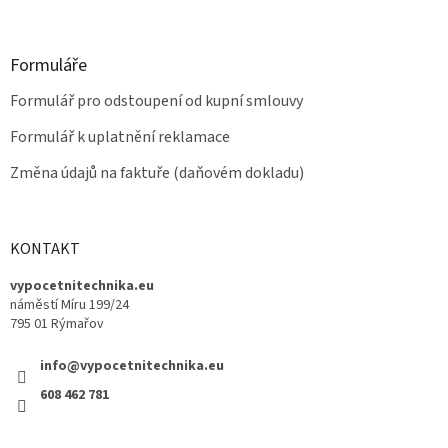
Formuláře
Formulář pro odstoupení od kupní smlouvy
Formulář k uplatnění reklamace
Změna údajů na faktuře (daňovém dokladu)
KONTAKT
vypocetnitechnika.eu
náměstí Míru 199/24
795 01 Rýmařov
info@vypocetnitechnika.eu
608 462 781