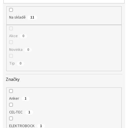
u
k
t
Na skladě
11
ů
Akce
0
Novinka
0
Tip
0
Značky
Anker
1
CEL-TEC
1
ELEKTROBOCK
1