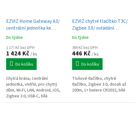
EZVIZ Home Gateway A3/
EZVIZ chytré tlačítko T3C/
centrální jednotka ke
Zigbee 3.0/ ovládání
SMART senzorům a
kliknutím/ bílé
Do týdne
Do týdne
zámkům/ Wi-Fi/ Zigbee 3.0/
BT/ USB-C/ bílá
1 177 Kč bez DPH
369 Kč bez DPH
1 424 Kč
446 Kč
/ ks
/ ks
Do košíku
Do košíku
Chytrá brána, centrální
Tísňové tlačítko, chytré
jednotka, vnitřní, pro chytrý
tlačítko, Zigbee 3.0, dosah až
dům, Wi-Fi, LAN, Android, iOS,
200m, 1× batere CR2032, bílé
Zigbee 3.0, USB-C, bílá