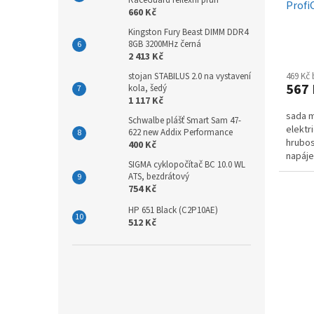
Profi
660 Kč
Kingston Fury Beast DIMM DDR4
8GB 3200MHz černá
2 413 Kč
stojan STABILUS 2.0 na vystavení
469 Kč
567
kola, šedý
1 117 Kč
sada m
Schwalbe plášť Smart Sam 47-
elektri
622 new Addix Performance
hrubos
400 Kč
napáje
SIGMA cyklopočítač BC 10.0 WL
součás
ATS, bezdrátový
754 Kč
HP 651 Black (C2P10AE)
512 Kč