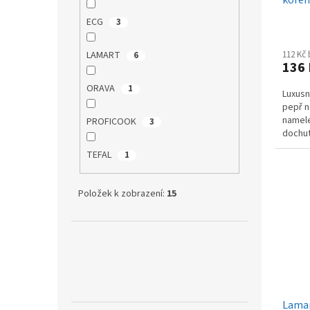
t
ů
ECG
3
112 Kč
LAMART
6
136
ORAVA
1
Luxusn
pepř n
namele
PROFICOOK
3
dochutí
jen sti
TEFAL
1
Položek k zobrazení:
15
Lamar