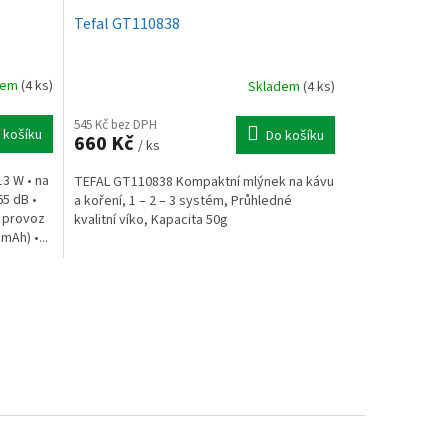
Tefal GT110838
dem
(4 ks)
Skladem
(4 ks)
545 Kč bez DPH
 košíku
Do košíku
660 Kč
/ ks
13 W • na
TEFAL GT110838 Kompaktní mlýnek na kávu
65 dB •
a koření, 1 – 2 – 3 systém, Průhledné
 provoz
kvalitní víko, Kapacita 50g
mAh) •...