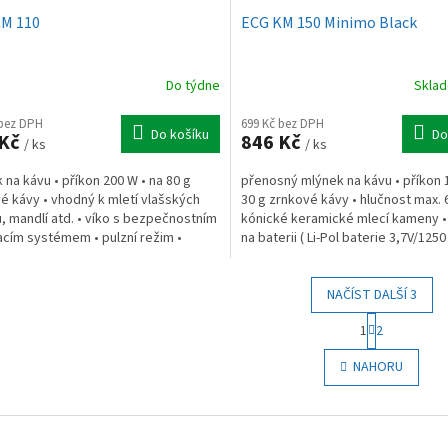
M 110
ECG KM 150 Minimo Black
Do týdne
Skla
 bez DPH
699 Kč bez DPH
Do košíku
Do
 Kč
846 Kč
/ ks
/ ks
 na kávu • příkon 200 W • na 80 g
přenosný mlýnek na kávu • příkon 
é kávy • vhodný k mletí vlašských
30 g zrnkové kávy • hlučnost max. 
, mandlí atd. • víko s bezpečnostním
kónické keramické mlecí kameny •
acím systémem • pulzní režim •
na baterii ( Li-Pol baterie 3,7V/1250 
í ze sítě...
NAČÍST DALŠÍ 3
S
1
2
t
O
r
v
NAHORU
á
l
n
á
k
d
o
a
v