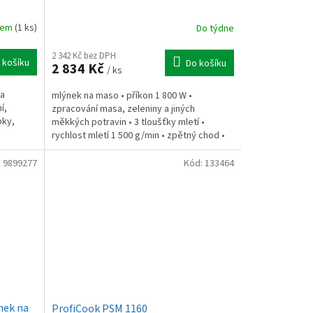
dem
(1 ks)
Do týdne
2 342 Kč bez DPH
 košíku
Do košíku
2 834 Kč
/ ks
 a
mlýnek na maso • příkon 1 800 W •
í,
zpracování masa, zeleniny a jiných
bky,
měkkých potravin • 3 tloušťky mletí •
rychlost mletí 1 500 g/min • zpětný chod •
kovové převody •...
:
9899277
Kód:
133464
nek na
ProfiCook PSM 1160