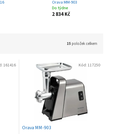
216
Orava MM-903
Do týdne
2 834 Kč
15
položek celkem
d:
161416
Kód:
117250
Orava MM-903