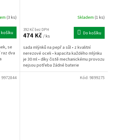
dem
(3 ks)
Skladem
(1 ks)
392 Kč bez DPH
 košíku
Do košíku
474 Kč
/ ks
nek, se
sada mlýnků na pepř a sůl • z kvalitní
í raz dva
nerezové oceli • kapacita každého mlýnku
a
je 30 ml • díky čistě mechanickému provozu
nejsou potřeba žádné baterie
:
9972844
Kód:
9899275