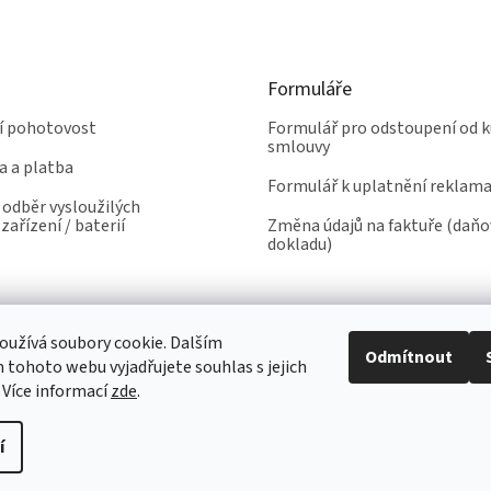
c
á
í
n
p
í
r
Formuláře
v
k
ní pohotovost
Formulář pro odstoupení od k
y
smlouvy
v
a a platba
ý
Formulář k uplatnění reklam
p
odběr vysloužilých
i
zařízení / baterií
Změna údajů na faktuře (daň
s
dokladu)
u
užívá soubory cookie. Dalším
Odmítnout
tohoto webu vyjadřujete souhlas s jejich
 Více informací
zde
.
í
yhrazena.
Upravit nastavení cookies