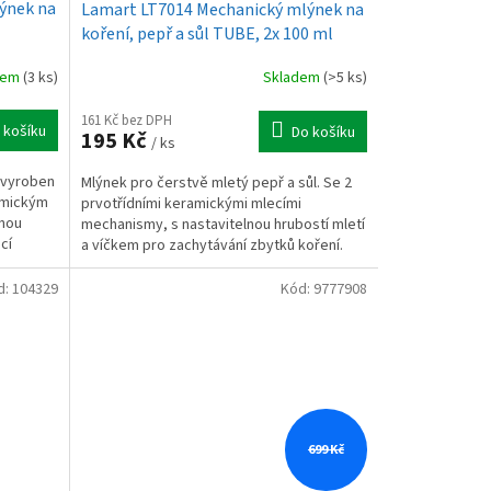
ýnek na
Lamart LT7014 Mechanický mlýnek na
koření, pepř a sůl TUBE, 2x 100 ml
dem
(3 ks)
Skladem
(>5 ks)
161 Kč bez DPH
 košíku
Do košíku
195 Kč
/ ks
e vyroben
Mlýnek pro čerstvě mletý pepř a sůl. Se 2
ramickým
prvotřídními keramickými mlecími
nou
mechanismy, s nastavitelnou hrubostí mletí
cí
a víčkem pro zachytávání zbytků koření.
Vyrobeno z...
d:
104329
Kód:
9777908
699 Kč