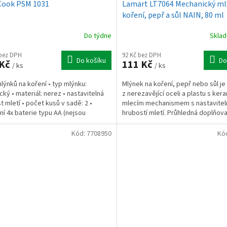
Cook PSM 1031
Lamart LT7064 Mechanický ml
koření, pepř a sůl NAIN, 80 ml
Do týdne
Skla
 bez DPH
92 Kč bez DPH
Do košíku
Do
 Kč
111 Kč
/ ks
/ ks
lýnků na koření • typ mlýnku:
Mlýnek na koření, pepř nebo sůl j
cký • materiál: nerez • nastavitelná
z nerezavějící oceli a plastu s ke
t mletí • počet kusů v sadě: 2 •
mlecím mechanismem s nastavitel
ní 4x baterie typu AA (nejsou
hrubostí mletí. Průhledná doplňova
tí balení)
komora umožňuje...
Kód:
7708950
Kó