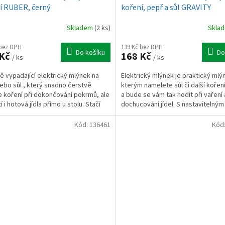
í RUBER, černý
koření, pepř a sůl GRAVITY
Skladem
(2 ks)
Skla
 bez DPH
139 Kč bez DPH
Do košíku
Do
 Kč
168 Kč
/ ks
/ ks
ě vypadající elektrický mlýnek na
Elektrický mlýnek je praktický mlý
ebo sůl , který snadno čerstvě
kterým namelete sůl či další kořen
 koření při dokončování pokrmů, ale
a bude se vám tak hodit při vaření 
 i hotová jídla přímo u stolu. Stačí
dochucování jídel. S nastavitelným
sknout...
mechanismem mletí...
Kód:
136461
Kód