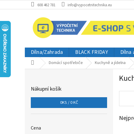
Přejít
608 462 781
info@vypocetnitechnika.eu
na
obsah
Dílna/Zahrada
BLACK FRIDAY
Dílna
Domů
Domácí spotřebiče
Kuchyně a jídelna
P
Kuc
o
s
Nákupní košík
t
r
0
KS /
0 KČ
a
n
Nejpr
n
í
Cena
p