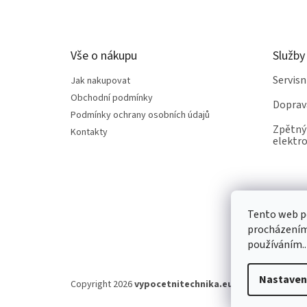
p
a
t
Vše o nákupu
Služby
í
Servis
Jak nakupovat
Obchodní podmínky
Doprav
Podmínky ochrany osobních údajů
Zpětný 
Kontakty
elektro
Tento web po
procházením 
používáním..
Nastaven
Copyright 2026
vypocetnitechnika.eu
. Všechna práva v