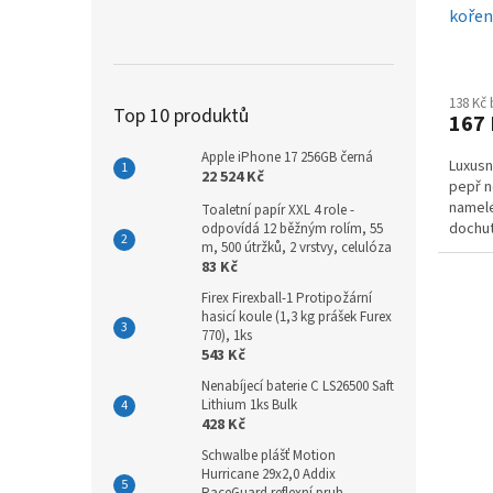
kořen
138 Kč
Top 10 produktů
167
Apple iPhone 17 256GB černá
Luxusn
22 524 Kč
pepř n
namele
Toaletní papír XXL 4 role -
dochutí
odpovídá 12 běžným rolím, 55
m, 500 útržků, 2 vrstvy, celulóza
jen sti
83 Kč
Firex Firexball-1 Protipožární
hasicí koule (1,3 kg prášek Furex
770), 1ks
543 Kč
Nenabíjecí baterie C LS26500 Saft
Lithium 1ks Bulk
428 Kč
Schwalbe plášť Motion
Hurricane 29x2,0 Addix
RaceGuard reflexní pruh