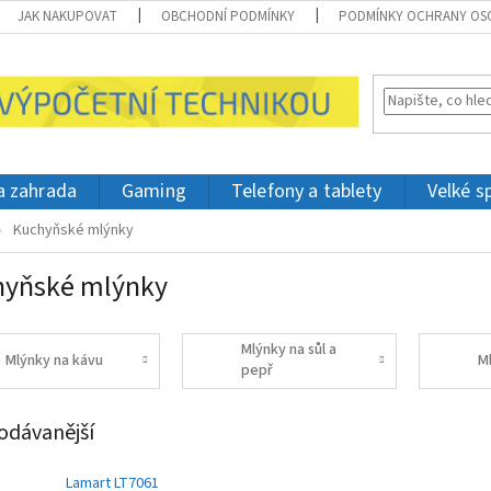
JAK NAKUPOVAT
OBCHODNÍ PODMÍNKY
PODMÍNKY OCHRANY OS
 a zahrada
Gaming
Telefony a tablety
Velké s
Kuchyňské mlýnky
hyňské mlýnky
Mlýnky na sůl a
Mlýnky na kávu
M
pepř
odávanější
Lamart LT7061