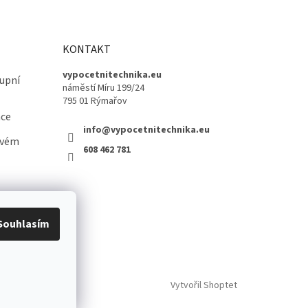
KONTAKT
vypocetnitechnika.eu
upní
náměstí Míru 199/24
795 01 Rýmařov
ace
info@vypocetnitechnika.eu
ovém
608 462 781
Souhlasím
Vytvořil Shoptet