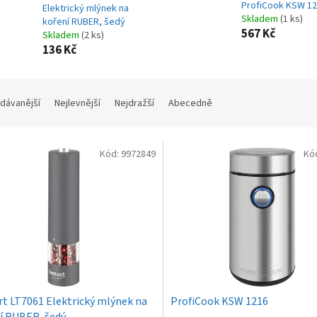
ProfiCook KSW 1
Elektrický mlýnek na
Skladem
(1 ks)
koření RUBER, šedý
567 Kč
Skladem
(2 ks)
136 Kč
dávanější
Nejlevnější
Nejdražší
Abecedně
Kód:
9972849
Kó
t LT7061 Elektrický mlýnek na
ProfiCook KSW 1216
í RUBER, šedý