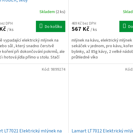
Skladem
(2 ks)
Skla
 bez DPH
469 Kč bez DPH
Do košíku
Do
 Kč
567 Kč
/ ks
/ ks
ě vypadající elektrický mlýnek na
mlýnek na kávu, elektrický mlýnek
ebo sůl , který snadno čerstvě
sekáček v jednom, pro kávu, kořen
 koření při dokončování pokrmů, ale
bylinky, až 85g kávy, 2 velké nádo
 i hotová jídla přímo u stolu. Stačí
průhledné víko
sknout...
Kód:
9899274
Kód
t LT7021 Elektrický mlýnek na
Lamart LT7012 Elektrický mlý