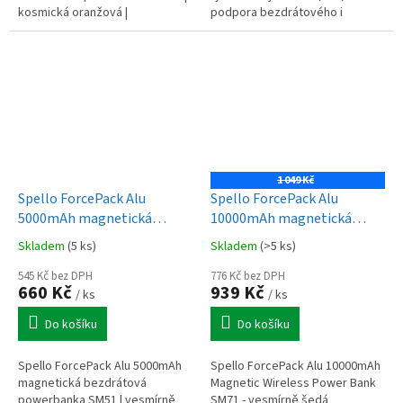
kosmická oranžová |
podpora bezdrátového i
bezdrátové nabíjení 15W pro
kabelového nabíjení současně,
iPhone i Android
elegantní černý design s...
1 049 Kč
Spello ForcePack Alu
Spello ForcePack Alu
5000mAh magnetická
10000mAh magnetická
bezdrátová powerbanka
bezdrátová powerbanka
Skladem
(5 ks)
Skladem
(>5 ks)
SM51 | vesmírně šedá
SM71 - vesmírně šedá
545 Kč bez DPH
776 Kč bez DPH
660 Kč
939 Kč
/ ks
/ ks
Do košíku
Do košíku
Spello ForcePack Alu 5000mAh
Spello ForcePack Alu 10000mAh
magnetická bezdrátová
Magnetic Wireless Power Bank
powerbanka SM51 | vesmírně
SM71 - vesmírně šedá