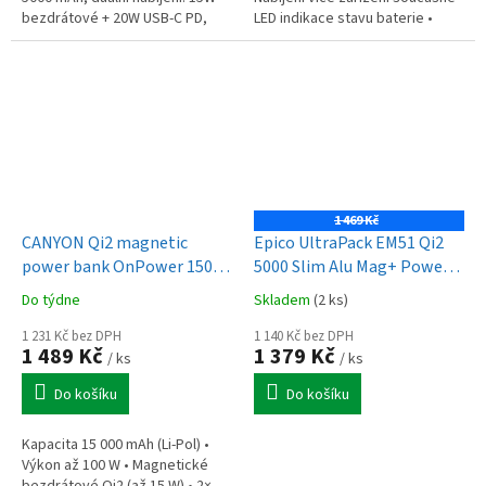
bezdrátové + 20W USB-C PD,
LED indikace stavu baterie •
zelená
Čtyřnásobná bezpečnostní
ochrana • Povrch odolný proti...
1 469 Kč
CANYON Qi2 magnetic
Epico UltraPack EM51 Qi2
power bank OnPower 150
5000 Slim Alu Mag+ Power
15000mAh Aluminium Dark
Bank - pouštní titanová
Do týdne
Skladem
(2 ks)
grey
1 231 Kč bez DPH
1 140 Kč bez DPH
1 489 Kč
1 379 Kč
/ ks
/ ks
Do košíku
Do košíku
Kapacita 15 000 mAh (Li-Pol) •
Výkon až 100 W • Magnetické