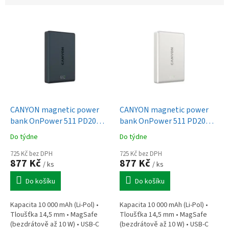
V
ý
p
i
s
p
r
o
d
CANYON magnetic power
CANYON magnetic power
u
bank OnPower 511 PD20W
bank OnPower 511 PD20W
k
10000mAh Aluminium Star
10000mAh Aluminium
Do týdne
Do týdne
t
Grey
Interstellar Black
ů
725 Kč bez DPH
725 Kč bez DPH
877 Kč
877 Kč
/ ks
/ ks
Do košíku
Do košíku
Kapacita 10 000 mAh (Li-Pol) •
Kapacita 10 000 mAh (Li-Pol) •
Tloušťka 14,5 mm • MagSafe
Tloušťka 14,5 mm • MagSafe
(bezdrátově až 10 W) • USB-C
(bezdrátově až 10 W) • USB-C