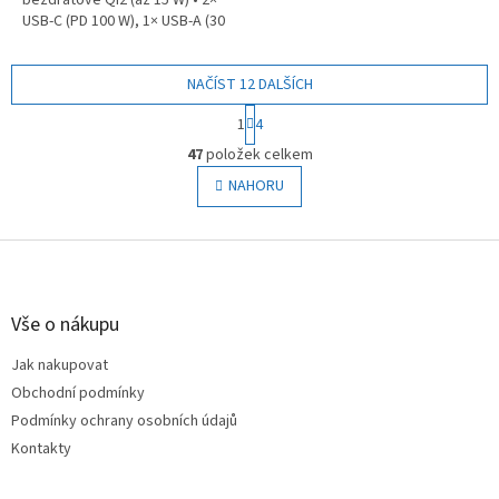
bezdrátové Qi2 (až 15 W) • 2×
USB-C (PD 100 W), 1× USB-A (30
W) • Vstup USB-C (65 W) •
Integrovaný displej • Ochrana...
NAČÍST 12 DALŠÍCH
S
1
4
t
O
r
47
položek celkem
v
á
l
NAHORU
n
á
k
o
d
v
Z
a
á
c
á
n
í
p
í
p
a
Vše o nákupu
r
t
v
Jak nakupovat
í
k
Obchodní podmínky
y
v
Podmínky ochrany osobních údajů
ý
Kontakty
p
i