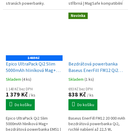
stranách powerbanky.
stříbrná | MagSafe kompatibilní
Kompatibilní s funkcí MagSafe a
standardem Qi2. Možnost
Novinka
nabíjení 2 zařízení zároveň....
1 469 Kč
Epico UltraPack Qi2 Slim
Bezdrátová powerbanka
5000mAh hliníková Mag+
Baseus EnerFill FM12 Qi2
bezdrátová powerbanka
10000mAh, 22,5W černá
Skladem
(4 ks)
Skladem
(1 ks)
EM51 | kosmická oranžová |
15W
1 140 Kč bez DPH
693 Kč bez DPH
1 379 Kč
838 Kč
/ ks
/ ks
Do košíku
Do košíku
Epico UltraPack Qi2 Slim
Baseus EnerFill FM12 20 000 mAh
5000mAh hliníková Mag+
bezdrátová powerbanka Qi2,
bezdrátová powerbanka EM51 |
rychlé nabíjení až 22,5 W,