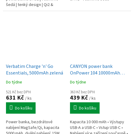
šedá | tenký design | Qi2 &
MagSafe kompatibilní
Verbatim Charge 'n' Go
CANYON power bank
Essentials, 5000mAh zelená
OnPower 104 10000mAh
Black
Do týdne
Do týdne
521 Kč bez DPH
363 Kč bez DPH
631 Kč
439 Kč
/ ks
/ ks
Do košíku
Do košíku
Power banka, bezdrátové
Kapacita 10 000 mAh • Výstupy
nabíjení MagSafe/Qi, kapacita
USB-A a USB-C • Vstup USB-C •
5000 mAh, duální nabíjení: 15W
Nabíjení více zařízení současně •