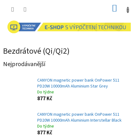
Přejít
NÁKUP
na
obsah
KOŠÍK
Bezdrátové (Qi/Qi2)
Nejprodávanější
CANYON magnetic power bank OnPower 511
PD20W 10000mAh Aluminium Star Grey
Do týdne
877 Kč
CANYON magnetic power bank OnPower 511
PD20W 10000mAh Aluminium Interstellar Black
Do týdne
877 Kč