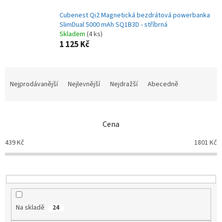
Cubenest Qi2 Magnetická bezdrátová powerbanka
SlimDual 5000 mAh SQ1B3D - stříbrná
Skladem
(4 ks)
1 125 Kč
Ř
a
Nejprodávanější
Nejlevnější
Nejdražší
Abecedně
z
e
n
Cena
í
p
439
Kč
1801
Kč
r
o
d
u
k
t
Na skladě
24
ů