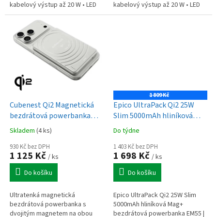
kabelový výstup až 20 W • LED
kabelový výstup až 20 W • LED
kontrolka • Víceúrovňová
kontrolka • Víceúrovňová
ochrana • Hliníkové tělo • Barva...
ochrana • Hliníkové tělo • Barva...
1 809 Kč
Cubenest Qi2 Magnetická
Epico UltraPack Qi2 25W
bezdrátová powerbanka
Slim 5000mAh hliníková
SlimDual 5000 mAh SQ1B3D
Mag+ bezdrátová
Skladem
(4 ks)
Do týdne
- stříbrná
powerbanka EM55 | stříbrná
930 Kč bez DPH
| MagSafe kompatibilní
1 403 Kč bez DPH
1 125 Kč
1 698 Kč
/ ks
/ ks
Do košíku
Do košíku
Ultratenká magnetická
Epico UltraPack Qi2 25W Slim
bezdrátová powerbanka s
5000mAh hliníková Mag+
dvojitým magnetem na obou
bezdrátová powerbanka EM55 |