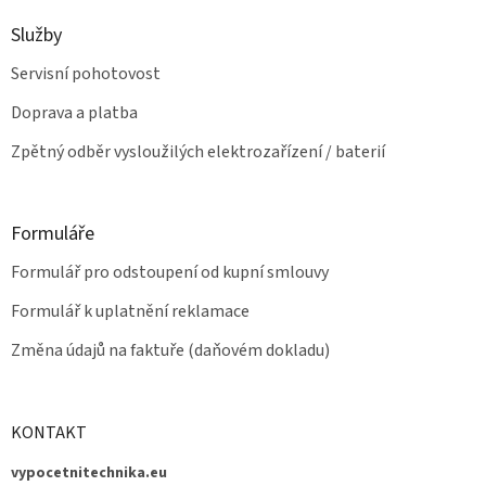
s
u
Služby
Servisní pohotovost
Doprava a platba
Zpětný odběr vysloužilých elektrozařízení / baterií
Formuláře
Formulář pro odstoupení od kupní smlouvy
Formulář k uplatnění reklamace
Změna údajů na faktuře (daňovém dokladu)
KONTAKT
vypocetnitechnika.eu