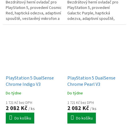
Bezdrátový herní ovladač pro
Bezdrátový herní ovladač pro
PlayStation 5, provedení Cosmic
PlayStation 5, provedení
Red, haptická odezva, adaptivní
Galactic Purple, haptická
spouště, vestavěný mikrofon a
odezva, adaptivní spouště,
reproduktor, tlačítko Create,
vestavěný mikrofon a
dotykový panel, gyroskop...
reproduktor, tlačítko Create,
dotykový panel,...
PlayStation 5 DualSense
PlayStation 5 DualSense
Chrome Indigo V3
Chrome Pearl V3
Do týdne
Do týdne
1 721 Kč bez DPH
1 721 Kč bez DPH
2 082 Kč
2 082 Kč
/ ks
/ ks
Do košíku
Do košíku