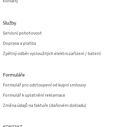
Kontakty
p
i
s
u
Služby
Servisní pohotovost
Doprava a platba
Zpětný odběr vysloužilých elektrozařízení / baterií
Formuláře
Formulář pro odstoupení od kupní smlouvy
Formulář k uplatnění reklamace
Změna údajů na faktuře (daňovém dokladu)