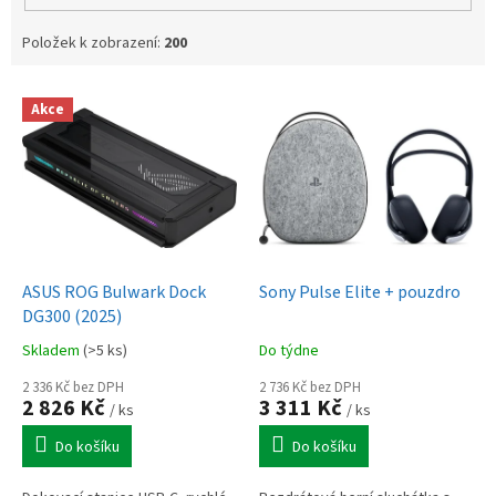
Položek k zobrazení:
200
V
Akce
ý
p
i
s
p
r
o
d
ASUS ROG Bulwark Dock
Sony Pulse Elite + pouzdro
u
DG300 (2025)
k
Skladem
(>5 ks)
Do týdne
t
ů
2 336 Kč bez DPH
2 736 Kč bez DPH
2 826 Kč
3 311 Kč
/ ks
/ ks
Do košíku
Do košíku