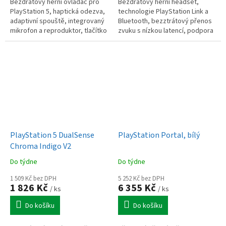
Bezdrátový herní ovladač pro
Bezdrátový herní headset,
PlayStation 5, haptická odezva,
technologie PlayStation Link a
adaptivní spouště, integrovaný
Bluetooth, bezztrátový přenos
mikrofon a reproduktor, tlačítko
zvuku s nízkou latencí, podpora
Create, dotykový panel,
3D zvuku pro PS5, výsuvný
gyroskop a akcelerometr,...
mikrofon, výdrž baterie až 30
hodin
PlayStation 5 DualSense
PlayStation Portal, bílý
Chroma Indigo V2
Do týdne
Do týdne
1 509 Kč bez DPH
5 252 Kč bez DPH
1 826 Kč
6 355 Kč
/ ks
/ ks
Do košíku
Do košíku