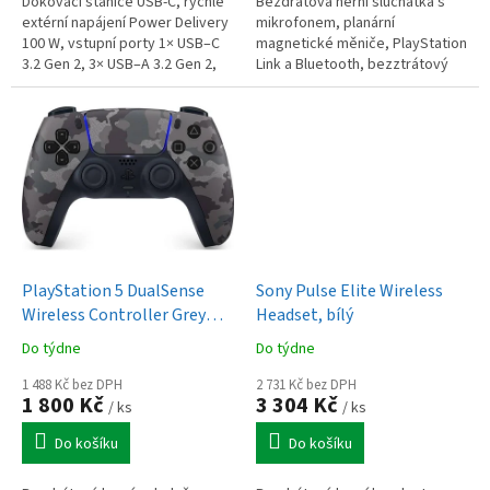
Dokovací stanice USB-C, rychlé
Bezdrátová herní sluchátka s
extérní napájení Power Delivery
mikrofonem, planární
100 W, vstupní porty 1× USB–C
magnetické měniče, PlayStation
3.2 Gen 2, 3× USB–A 3.2 Gen 2,
Link a Bluetooth, bezztrátový
1× HDMI 2.1, audio Jack 3,5mm,
přenos zvuku s nízkou latencí,
materiál plast,...
výsuvný mikrofon s potlačením
šumu,...
PlayStation 5 DualSense
Sony Pulse Elite Wireless
Wireless Controller Grey
Headset, bílý
Camo V3
Do týdne
Do týdne
1 488 Kč bez DPH
2 731 Kč bez DPH
1 800 Kč
3 304 Kč
/ ks
/ ks
Do košíku
Do košíku