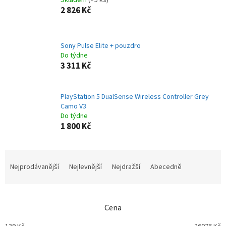
Skladem
(>5 ks)
2 826 Kč
Sony Pulse Elite + pouzdro
Do týdne
3 311 Kč
PlayStation 5 DualSense Wireless Controller Grey
Camo V3
Do týdne
1 800 Kč
Ř
a
Nejprodávanější
Nejlevnější
Nejdražší
Abecedně
z
e
n
Cena
í
p