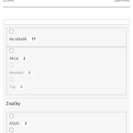
139
Kč
26076
Kč
r
o
d
u
k
t
Na skladě
77
ů
Akce
2
Novinka
0
Tip
0
Značky
ASUS
3