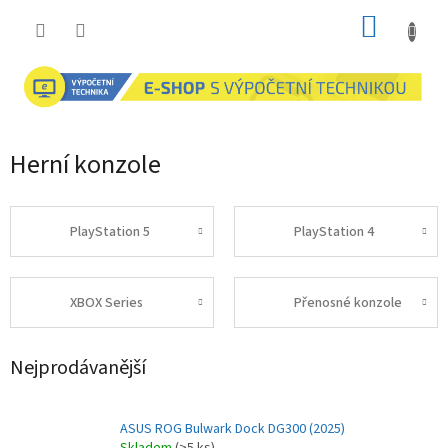
Přejít
NÁKUP
na
obsah
KOŠÍK
Herní konzole
PlayStation 5
PlayStation 4
XBOX Series
Přenosné konzole
Nejprodávanější
ASUS ROG Bulwark Dock DG300 (2025)