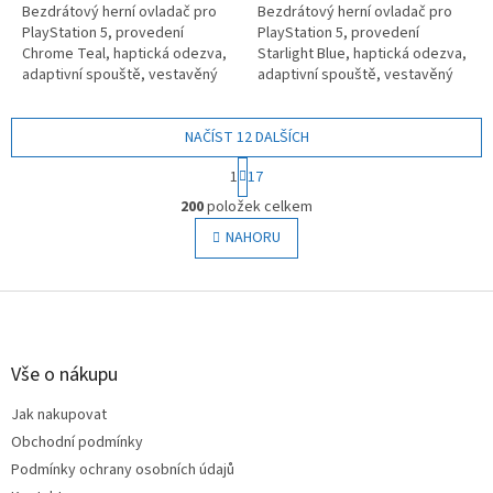
Bezdrátový herní ovladač pro
Bezdrátový herní ovladač pro
PlayStation 5, provedení
PlayStation 5, provedení
Chrome Teal, haptická odezva,
Starlight Blue, haptická odezva,
adaptivní spouště, vestavěný
adaptivní spouště, vestavěný
mikrofon a reproduktor, tlačítko
mikrofon a reproduktor, tlačítko
Create, dotykový panel,...
Create, dotykový panel,...
NAČÍST 12 DALŠÍCH
S
1
17
t
O
r
200
položek celkem
v
á
l
NAHORU
n
á
k
o
d
v
Z
a
á
c
á
n
í
p
í
p
a
Vše o nákupu
r
t
v
Jak nakupovat
í
k
Obchodní podmínky
y
v
Podmínky ochrany osobních údajů
ý