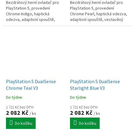
Bezdrátový herní ovladač pro
Bezdrátový herní ovladač pro
PlayStation 5, provedení
PlayStation 5, provedení
Chrome Indigo, haptická
Chrome Pearl, haptická odezva,
odezva, adaptivní spouště,
adaptivní spouště, vestavěný
vestavěný mikrofon a
mikrofon a reproduktor, tlačítko
reproduktor, tlačítko Create,
Create, dotykový panel,...
dotykový panel,...
PlayStation 5 DualSense
PlayStation 5 DualSense
Chrome Teal V3
Starlight Blue V3
Do týdne
Do týdne
1 721 Kč bez DPH
1 721 Kč bez DPH
2 082 Kč
2 082 Kč
/ ks
/ ks
Do košíku
Do košíku