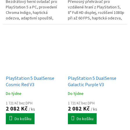
Bezdrátový herní ovladač pro
Přenosný přehrávač pro
PlayStation 5 a PC, provedení
vzdálené hraní z PlayStation 5,
Chroma Indigo, haptická
8" Full HD displej, rozlišení 1080p
odezva, adaptivní spouště,
při až 60 FPS, haptická odezva,
integrovaný mikrofon a
adaptivní spouště, Remote
reproduktor, tlačítko Create,
Play, podpora cloudového...
dotykový...
PlayStation 5 DualSense
PlayStation 5 DualSense
Cosmic Red V3
Galactic Purple V3
Do týdne
Do týdne
1 721 Kč bez DPH
1 721 Kč bez DPH
2 082 Kč
2 082 Kč
/ ks
/ ks
Do košíku
Do košíku