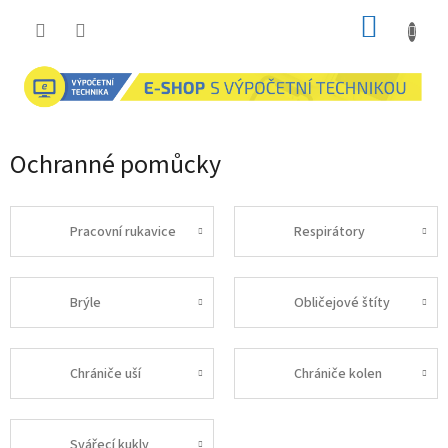
Přejít
NÁKUP
na
obsah
KOŠÍK
Ochranné pomůcky
Pracovní rukavice
Respirátory
Brýle
Obličejové štíty
Chrániče uší
Chrániče kolen
Svářecí kukly