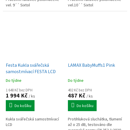
vel. 9´´ Sixtol
vel.10´´ Sixtol
Festa Kukla svářečská
LAMAX BabyMuffs1 Pink
samostmívací FESTA LCD
Do týdne
Do týdne
1 648 Kč bez DPH
402 Kč bez DPH
1 994 Kč
487 Kč
/ ks
/ ks
Do košíku
Do košíku
Kukla svářečská samostmívací
Protihluková sluchátka, tlumení
LCD
až o 25 dB, testováno dle