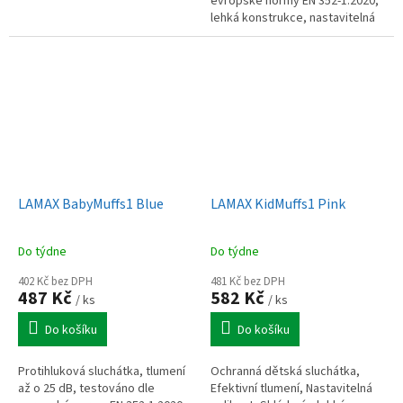
evropské normy EN 352-1:2020,
lehká konstrukce, nastavitelná
velikost, pogumovaná čelenka
proti sklouzávání – drží...
LAMAX BabyMuffs1 Blue
LAMAX KidMuffs1 Pink
Do týdne
Do týdne
402 Kč bez DPH
481 Kč bez DPH
487 Kč
582 Kč
/ ks
/ ks
Do košíku
Do košíku
Protihluková sluchátka, tlumení
Ochranná dětská sluchátka,
až o 25 dB, testováno dle
Efektivní tlumení, Nastavitelná