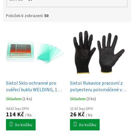
Položek k zobrazení:
50
V
ý
p
i
s
p
r
o
d
Sixtol Sklo ochranné pro
Sixtol Rukavice pracovní z
u
svářecí kuklu WELDING, 10
polyesteru polomáčené v
k
ks - náhradní díl
polyuretanu GLOVE PE-PU
Skladem
(1 ks)
Skladem
(3 ks)
t
11"
ů
94 Kč bez DPH
21 Kč bez DPH
114 Kč
26 Kč
/ ks
/ ks
Do košíku
Do košíku