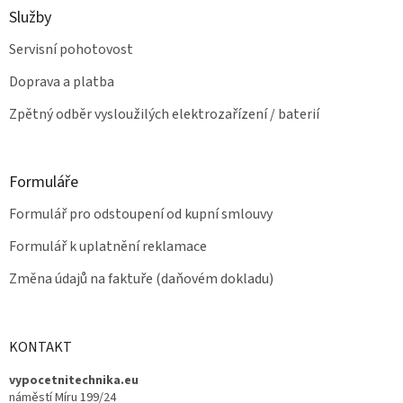
u
Služby
Servisní pohotovost
Doprava a platba
Zpětný odběr vysloužilých elektrozařízení / baterií
Formuláře
Formulář pro odstoupení od kupní smlouvy
Formulář k uplatnění reklamace
Změna údajů na faktuře (daňovém dokladu)
KONTAKT
vypocetnitechnika.eu
náměstí Míru 199/24