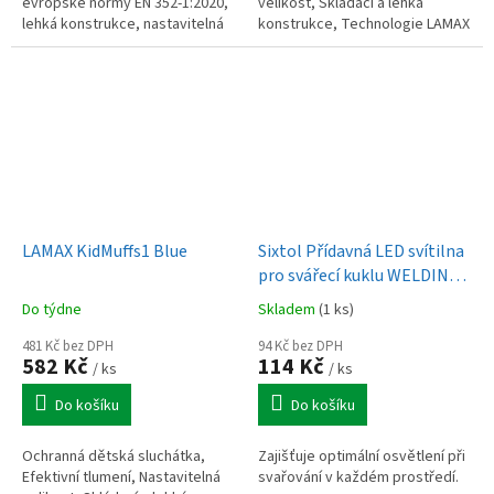
evropské normy EN 352-1:2020,
velikost, Skládací a lehká
lehká konstrukce, nastavitelná
konstrukce, Technologie LAMAX Sa
velikost, pogumovaná čelenka
z LAMAX SAFE-MATERIALS™ (bez
proti sklouzávání – drží...
obsahu BPA...
LAMAX KidMuffs1 Blue
Sixtol Přídavná LED svítilna
pro svářecí kuklu WELDING
LAMP
Do týdne
Skladem
(1 ks)
481 Kč bez DPH
94 Kč bez DPH
582 Kč
114 Kč
/ ks
/ ks
Do košíku
Do košíku
Ochranná dětská sluchátka,
Zajišťuje optimální osvětlení při
Efektivní tlumení, Nastavitelná
svařování v každém prostředí.