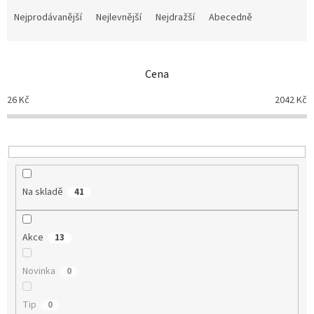
Ř
a
Nejprodávanější
Nejlevnější
Nejdražší
Abecedně
z
e
n
Cena
í
p
26
Kč
2042
Kč
r
o
d
u
k
t
Na skladě
41
ů
Akce
13
Novinka
0
Tip
0