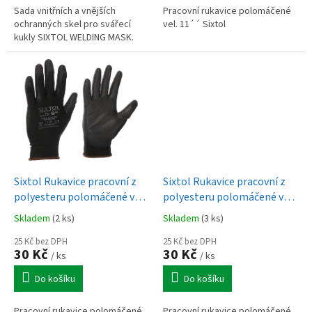
Sada vnitřních a vnějších
Pracovní rukavice polomáčené
ochranných skel pro svářecí
vel. 11´´ Sixtol
kukly SIXTOL WELDING MASK.
Sixtol Rukavice pracovní z
Sixtol Rukavice pracovní z
polyesteru polomáčené v
polyesteru polomáčené v
polyuretanu GLOVE PE-PU
polyuretanu GLOVE PE-PU
Skladem
(2 ks)
Skladem
(3 ks)
9"
10"
25 Kč bez DPH
25 Kč bez DPH
30 Kč
30 Kč
/ ks
/ ks
Do košíku
Do košíku
Pracovní rukavice polomáčené
Pracovní rukavice polomáčené