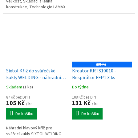
velikost, Skládací a lehká
konstrukce, Technologie LAMAX SafeSound®, Vyrobeno
z LAMAX SAFE-MATERIALS™ (bez
obsahu BPA...
135 Kč
Sixtol Kříž do svářečské
Kreator KRTS10010 -
kukly WELDING - náhradní
Respirátor FFP1 3 ks
díl
Skladem
(1 ks)
Do týdne
87 Kč bez DPH
108 Kč bez DPH
105 Kč
131 Kč
/ ks
/ ks
Do košíku
Do košíku
Náhradní hlavový kříž pro
svářecí kukly SIXTOL WELDING