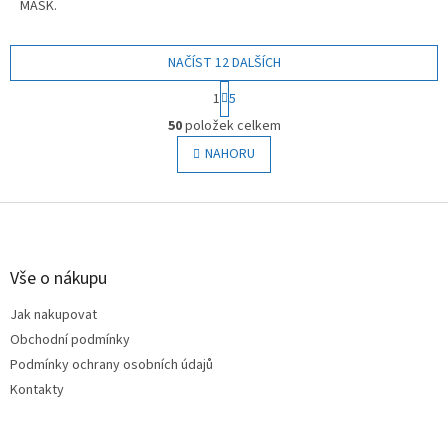
MASK.
NAČÍST 12 DALŠÍCH
S
1
5
t
O
r
50
položek celkem
v
á
l
NAHORU
n
á
k
o
d
v
Z
a
á
c
á
n
í
p
í
p
a
Vše o nákupu
r
t
v
Jak nakupovat
í
k
Obchodní podmínky
y
v
Podmínky ochrany osobních údajů
ý
Kontakty
p
i
s