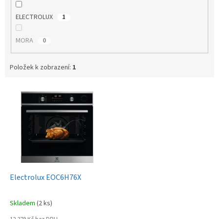
ELECTROLUX
1
MORA
0
Položek k zobrazení:
1
V
ý
p
i
s
p
r
o
d
Electrolux EOC6H76X
u
k
Skladem
(2 ks)
t