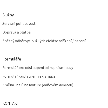
v
ý
p
Služby
i
s
Servisní pohotovost
u
Doprava a platba
Zpětný odběr vysloužilých elektrozařízení / baterií
Formuláře
Formulář pro odstoupení od kupní smlouvy
Formulář k uplatnění reklamace
Změna údajů na faktuře (daňovém dokladu)
KONTAKT