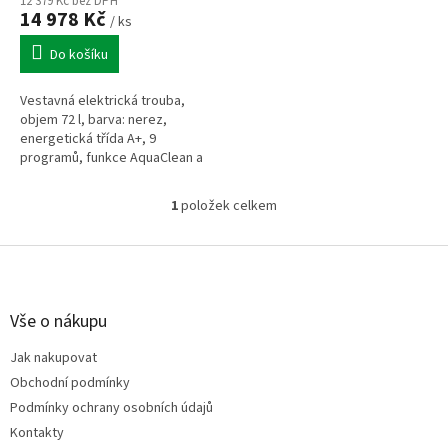
ů
12 379 Kč bez DPH
14 978 Kč
/ ks
Do košíku
Vestavná elektrická trouba,
objem 72 l, barva: nerez,
energetická třída A+, 9
programů, funkce AquaClean a
SteamCrisp, čištění: hladký
smalt pro snadné čištění, max.
1
položek celkem
O
příkon (W):...
v
l
Z
á
á
d
p
a
a
Vše o nákupu
c
t
í
Jak nakupovat
í
p
Obchodní podmínky
r
v
Podmínky ochrany osobních údajů
k
Kontakty
y