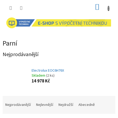
Přejít
NÁKUP
na
obsah
KOŠÍK
Parní
Nejprodávanější
Electrolux EOC6H76X
Skladem
(2 ks)
14 978 Kč
Ř
a
Nejprodávanější
Nejlevnější
Nejdražší
Abecedně
z
e