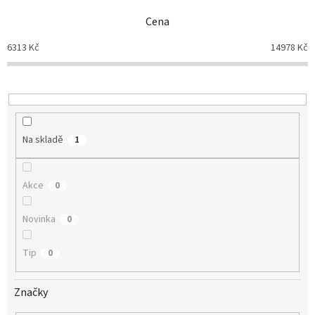
n
Cena
í
p
6313
Kč
14978
Kč
r
o
d
u
k
t
Na skladě
1
ů
Akce
0
Novinka
0
Tip
0
Značky