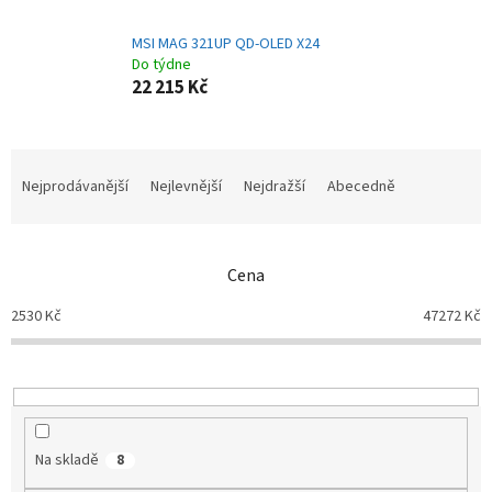
MSI MAG 321UP QD-OLED X24
Do týdne
22 215 Kč
Ř
a
Nejprodávanější
Nejlevnější
Nejdražší
Abecedně
z
e
n
Cena
í
p
2530
Kč
47272
Kč
r
o
d
u
k
t
Na skladě
8
ů