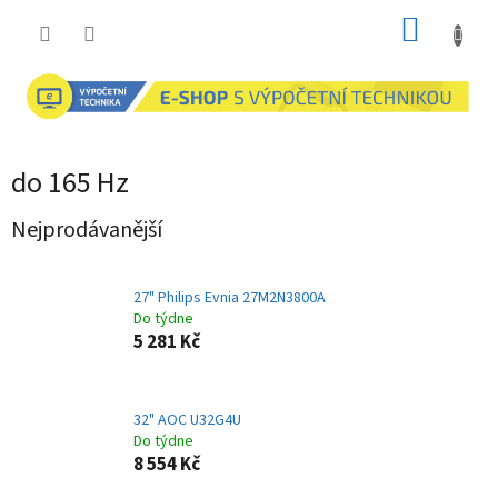
Přejít
NÁKUP
na
obsah
KOŠÍK
do 165 Hz
Nejprodávanější
27" Philips Evnia 27M2N3800A
Do týdne
5 281 Kč
32" AOC U32G4U
Do týdne
8 554 Kč