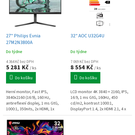
i
s
p
r
o
d
27" Philips Evnia
32" AOC U32G4U
u
27M2N3800A
k
Do týdne
Do týdne
t
ů
4 364 Kč bez DPH
7 069 Kč bez DPH
5 281 Kč
8 554 Kč
/ ks
/ ks
Do košíku
Do košíku
Herní monitor, Fast IPS,
LCD monitor 4K 3840 × 2160, IPS,
3840x2160 (16:9), 160 Hz,
16:9, 1 ms GtG, 160Hz, 450
antireflexní displej, 1 ms GtG,
cd/m2, kontrast 1000:1,
1000:1, 350nits, 2x HDMI, 1x
DisplayPort 1.4, 2x HDMI 2.1, 4 x
DisplayPort, pivot, repro 2x 2W,
USB-A, sluchátkový výstup,
VESA 100
nastavitelná výška, pivot,
VESA,...