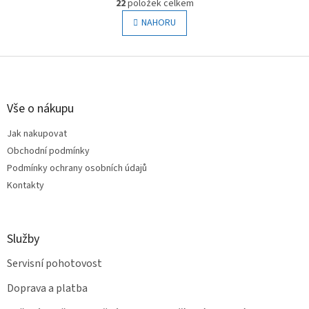
r
22
položek celkem
v
á
l
NAHORU
n
á
k
o
d
v
Z
a
á
c
á
n
í
p
í
p
a
Vše o nákupu
r
t
v
Jak nakupovat
í
k
Obchodní podmínky
y
v
Podmínky ochrany osobních údajů
ý
Kontakty
p
i
s
u
Služby
Servisní pohotovost
Doprava a platba