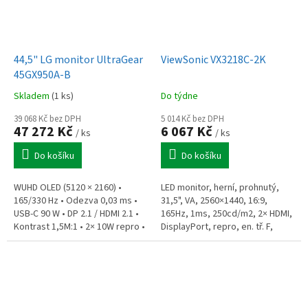
44,5" LG monitor UltraGear
ViewSonic VX3218C-2K
45GX950A-B
Skladem
(1 ks)
Do týdne
39 068 Kč bez DPH
5 014 Kč bez DPH
47 272 Kč
6 067 Kč
/ ks
/ ks
Do košíku
Do košíku
WUHD OLED (5120 × 2160) •
LED monitor, herní, prohnutý,
165/330 Hz • Odezva 0,03 ms •
31,5", VA, 2560×1440, 16:9,
USB-C 90 W • DP 2.1 / HDMI 2.1 •
165Hz, 1ms, 250cd/m2, 2× HDMI,
Kontrast 1,5M:1 • 2× 10W repro •
DisplayPort, repro, en. tř. F,
Výškový stojan • Hmotnost 9,4
černý
kg