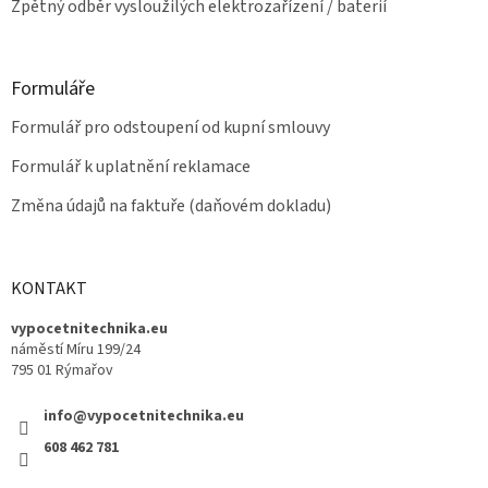
Zpětný odběr vysloužilých elektrozařízení / baterií
Formuláře
Formulář pro odstoupení od kupní smlouvy
Formulář k uplatnění reklamace
Změna údajů na faktuře (daňovém dokladu)
KONTAKT
vypocetnitechnika.eu
náměstí Míru 199/24
795 01 Rýmařov
info@vypocetnitechnika.eu
608 462 781