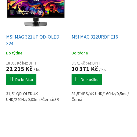
MSI MAG 321UP QD-OLED
MSI MAG 322URDF E16
X24
Do týdne
Do týdne
18 360 Kč bez DPH
8 571 Kč bez DPH
22 215 Kč
10 371 Kč
/ ks
/ ks
Do košíku
Do košíku
31,5" QD-OLED 4K
31,5"/IPS/4K UHD/160Hz/0,5ms/
UHD/240Hz/0,03ms/Černá/3R
Černá