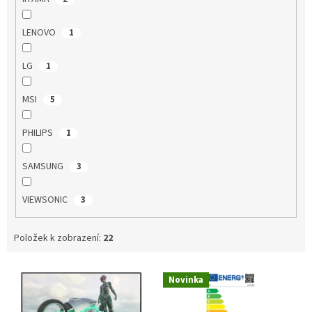
LENOVO
1
LG
1
MSI
5
PHILIPS
1
SAMSUNG
3
VIEWSONIC
3
Položek k zobrazení:
22
V
Novinka
ý
p