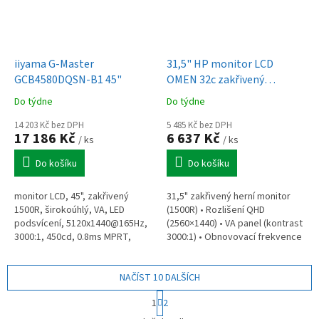
iiyama G-Master
31,5" HP monitor LCD
GCB4580DQSN-B1 45"
OMEN 32c zakřivený
(780K6AA)
Do týdne
Do týdne
14 203 Kč bez DPH
5 485 Kč bez DPH
17 186 Kč
6 637 Kč
/ ks
/ ks
Do košíku
Do košíku
monitor LCD, 45", zakřivený
31,5" zakřivený herní monitor
1500R, širokoúhlý, VA, LED
(1500R) • Rozlišení QHD
podsvícení, 5120x1440@165Hz,
(2560×1440) • VA panel (kontrast
3000:1, 450cd, 0.8ms MPRT,
3000:1) • Obnovovací frekvence
DisplayPort, 2x HDMI, USB, USB-
165 Hz • Odezva 1 ms GtG (s
C dock, repro 2x 3W
Overdrive) • AMD FreeSync...
NAČÍST 10 DALŠÍCH
S
1
2
t
O