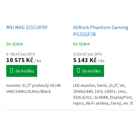
MSI MAG 321CUPDF
ASRock Phantom Gaming
PG32QF2B
Do týdne
Do týdne
8 740 Kč bez DPH
4 250 Kč bez DPH
10 575 Kč
5 143 Kč
/ ks
/ ks
Do košíku
Do košíku
monitor 31,5" prohnutý VA/4K
LED monitor, herní, 31,5", VA,
UHD/160Hz/0,5ms/Black
2560x1440, 16:9, 165Hz, 1ms,
550cd/m2, 2x HDMI, DisplayPort,
repro, Wi-Fi anténa, černý, en. tř.
F