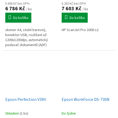
5 608 Kč bez DPH
6 283 Kč bez DPH
6 786 Kč
7 603 Kč
/ ks
/ ks
Do košíku
Do košíku
skener A4, stolní barevný,
HP ScanJet Pro 2000 s2
konektor USB, rozlišení až
1200x1200dpi, automatický
podavač dokumentů (ADF)
Epson Perfection V39II
Epson WorkForce DS-730N
Skladem
(1 ks)
Do týdne