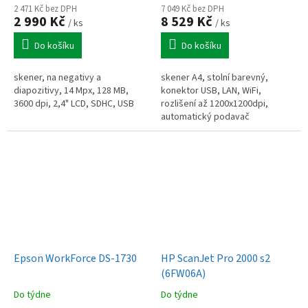
2 471 Kč bez DPH
7 049 Kč bez DPH
2 990 Kč
8 529 Kč
/ ks
/ ks
Do košíku
Do košíku
skener, na negativy a
skener A4, stolní barevný,
diapozitivy, 14 Mpx, 128 MB,
konektor USB, LAN, WiFi,
3600 dpi, 2,4" LCD, SDHC, USB
rozlišení až 1200x1200dpi,
automatický podavač
dokumentů (ADF)
Epson WorkForce DS-1730
HP ScanJet Pro 2000 s2
(6FW06A)
Do týdne
Do týdne