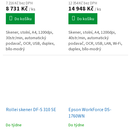
7 216 Kč bez DPH
12 354 Kč bez DPH
8 731 Kč
14 948 Kč
/ ks
/ ks
Do košíku
Do košíku
Skener, stolní, A4, 1200dpi,
Skener, stolní, A4, 1200dpi,
30str/min, automatický
40str/min, automatický
podavač, OCR, USB, duplex,
podavač, OCR, USB, LAN, Wi-Fi,
bílo-modrý
duplex, bílo-modrý
Rollei skener DF-S 310 SE
Epson WorkForce DS-
1760WN
Do týdne
Do týdne