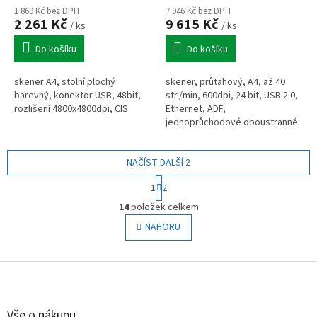
1 869 Kč bez DPH
7 946 Kč bez DPH
2 261 Kč
9 615 Kč
/ ks
/ ks
Do košíku
Do košíku
skener A4, stolní plochý
skener, průtahový, A4, až 40
barevný, konektor USB, 48bit,
str./min, 600dpi, 24 bit, USB 2.0,
rozlišení 4800x4800dpi, CIS
Ethernet, ADF,
jednoprůchodové oboustranné
skenování
NAČÍST DALŠÍ 2
S
1
2
t
O
r
14
položek celkem
v
á
l
NAHORU
n
á
k
o
d
v
Z
a
á
c
á
n
í
p
í
p
a
Vše o nákupu