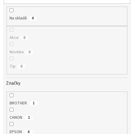
u
k
t
Na skladě
4
ů
Akce
0
Novinka
0
Tip
0
Značky
BROTHER
1
CANON
2
EPSON
4