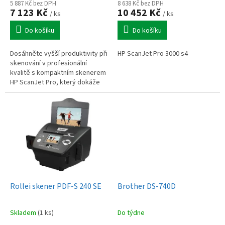
ů
5 887 Kč bez DPH
8 638 Kč bez DPH
7 123 Kč
10 452 Kč
/ ks
/ ks
Do košíku
Do košíku
Dosáhněte vyšší produktivity při
HP ScanJet Pro 3000 s4
skenování v profesionální
kvalitě s kompaktním skenerem
HP ScanJet Pro, který dokáže
skenovat až 1 500 stran denně.
Automatizujte práci jedním...
Rollei skener PDF-S 240 SE
Brother DS-740D
Skladem
(1 ks)
Do týdne