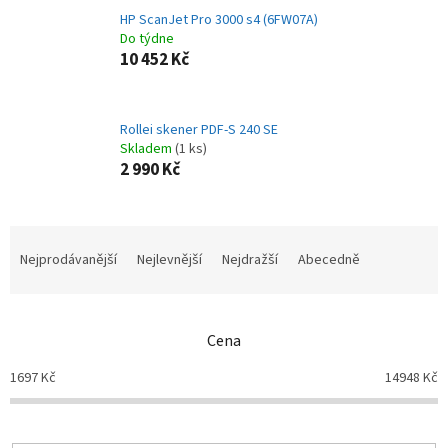
HP ScanJet Pro 3000 s4 (6FW07A)
Do týdne
10 452 Kč
Rollei skener PDF-S 240 SE
Skladem
(1 ks)
2 990 Kč
Ř
a
Nejprodávanější
Nejlevnější
Nejdražší
Abecedně
z
e
n
Cena
í
p
1697
Kč
14948
Kč
r
o
d