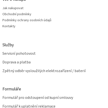
r
t
v
Jak nakupovat
í
k
Obchodní podmínky
y
v
Podmínky ochrany osobních údajů
ý
Kontakty
p
i
s
u
Služby
Servisní pohotovost
Doprava a platba
Zpětný odběr vysloužilých elektrozařízení / baterií
Formuláře
Formulář pro odstoupení od kupní smlouvy
Formulář k uplatnění reklamace