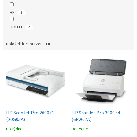
HP
5
ROLLEI
2
Položek k zobrazení:
14
V
ý
p
i
s
p
r
o
d
HP ScanJet Pro 2600 f1
HP ScanJet Pro 3000 s4
u
(20G05A)
(6FW07A)
k
Do týdne
Do týdne
t