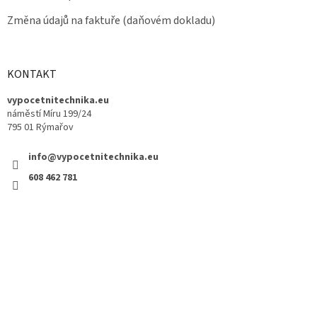
Změna údajů na faktuře (daňovém dokladu)
KONTAKT
vypocetnitechnika.eu
náměstí Míru 199/24
795 01 Rýmařov
info@vypocetnitechnika.eu
608 462 781