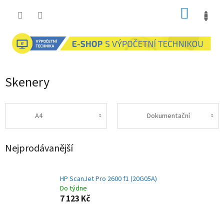
Přejít
NÁKUP
na
obsah
KOŠÍK
Skenery
A4
Dokumentační
Nejprodávanější
HP ScanJet Pro 2600 f1 (20G05A)
Do týdne
7 123 Kč