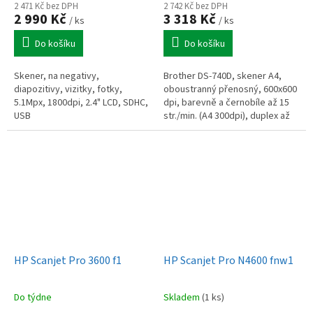
2 471 Kč bez DPH
2 742 Kč bez DPH
2 990 Kč
3 318 Kč
/ ks
/ ks
Do košíku
Do košíku
Skener, na negativy,
Brother DS-740D, skener A4,
diapozitivy, vizitky, fotky,
oboustranný přenosný, 600x600
5.1Mpx, 1800dpi, 2.4" LCD, SDHC,
dpi, barevně a černobíle až 15
USB
str./min. (A4 300dpi), duplex až
30 str./min., (A4 300dpi), USB
HP Scanjet Pro 3600 f1
HP Scanjet Pro N4600 fnw1
Do týdne
Skladem
(1 ks)