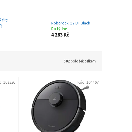
filtr
Roborock Q7 BF Black
0)
Do týdne
4 283 Kč
502
položek celkem
d:
102295
Kód:
164467