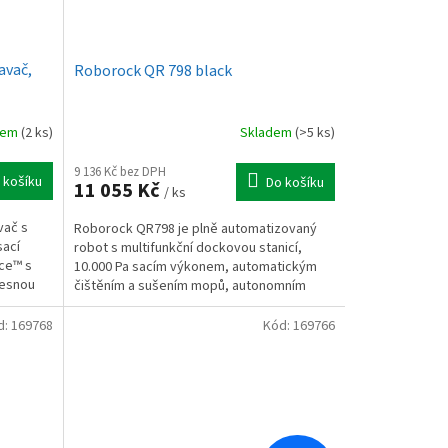
avač,
Roborock QR 798 black
dem
(2 ks)
Skladem
(>5 ks)
9 136 Kč bez DPH
 košíku
Do košíku
11 055 Kč
/ ks
vač s
Roborock QR798 je plně automatizovaný
sací
robot s multifunkční dockovou stanicí,
ce™ s
10.000 Pa sacím výkonem, automatickým
řesnou
čištěním a sušením mopů, autonomním
vysypáváním prachu, LiDAR...
d:
169768
Kód:
169766