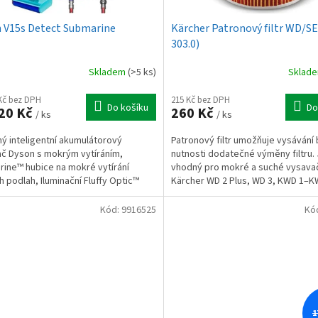
 V15s Detect Submarine
Kärcher Patronový filtr WD/SE
303.0)
Skladem
(>5 ks)
Sklad
 Kč bez DPH
215 Kč bez DPH
Do košíku
Do
20 Kč
260 Kč
/ ks
/ ks
ý inteligentní akumulátorový
Patronový filtr umožňuje vysávání
č Dyson s mokrým vytíráním,
nutnosti dodatečné výměny filtru.
ine™ hubice na mokré vytírání
vhodný pro mokré a suché vysava
h podlah, Iluminační Fluffy Optic™
Kärcher WD 2 Plus, WD 3, KWD 1–K
odhalí i neviditelný...
sprejové extrakční čističe SE...
Kód:
9916525
Kó
1