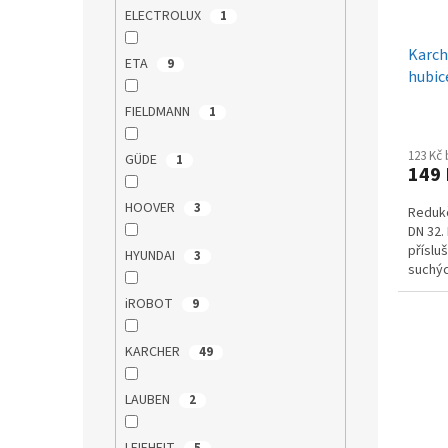
ELECTROLUX
1
Karch
ETA
9
hubic
FIELDMANN
1
123 Kč
GÜDE
1
149
HOOVER
3
Redukč
DN 32.
příslu
HYUNDAI
3
suchýc
iROBOT
9
KARCHER
49
LAUBEN
2