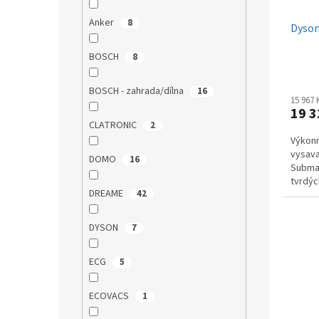
t
u
ů
Anker
8
Dyson
k
t
BOSCH
8
ů
BOSCH - zahrada/dílna
16
15 967
19 3
CLATRONIC
2
Výkonn
vysava
DOMO
16
Submar
tvrdýc
DREAME
42
hubice 
DYSON
7
ECG
5
ECOVACS
1