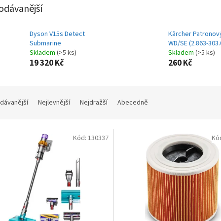
odávanější
Dyson V15s Detect
Kärcher Patronový 
Submarine
WD/SE (2.863-303.
Skladem
(>5 ks)
Skladem
(>5 ks)
19 320 Kč
260 Kč
dávanější
Nejlevnější
Nejdražší
Abecedně
Kód:
130337
Kó