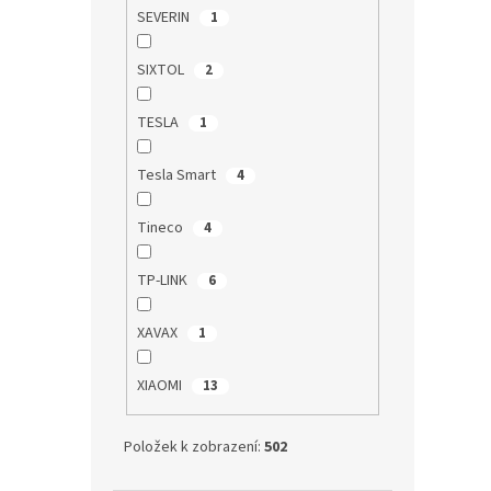
SEVERIN
1
SIXTOL
2
TESLA
1
Tesla Smart
4
Tineco
4
TP-LINK
6
XAVAX
1
XIAOMI
13
Položek k zobrazení:
502