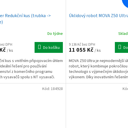
er Redukční kus (trubka ->
Úklidový robot MOVA Z50 Ultr
e)
Do týdne
Skla
 bez DPH
9 136 Kč bez DPH
Do košíku
Do
 Kč
11 055 Kč
/ ks
/ ks
ní kus s vnitřním připojovacím úhlem
MOVA Z50 Ultra je nejmodernější ú
 Ideální řešení pro používání
robot, který kombinuje pokročilou
šenství z komerčního programu
technologii s výjimečným úklidov
h vysavačů spolu s NT vysavači.
výkonem. Díky inovativním řešením,
inteligentní mapování...
Kód:
184928
Kó