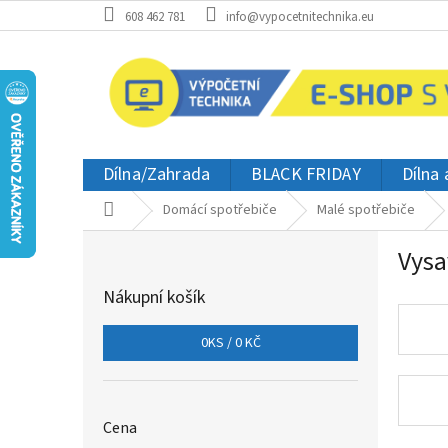
Přejít
608 462 781
info@vypocetnitechnika.eu
na
obsah
Dílna/Zahrada
BLACK FRIDAY
Dílna
Domů
Domácí spotřebiče
Malé spotřebiče
P
Vysa
o
s
Nákupní košík
t
r
0
KS /
0 KČ
a
n
n
í
Cena
p