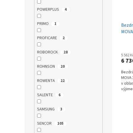
POWERPLUS
4
PRIMO
1
Bezdr
MOVA 
PROFICARE
2
ROBOROCK
28
5 562 
6 73
ROHNSON
20
Bezdrá
MOVA X
ROWENTA
22
v obla
výjime
pokroči
SALENTE
6
SAMSUNG
3
SENCOR
105