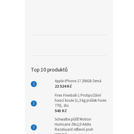
Top 10 produktů
Apple iPhone 17 256GB černá
22 524 Kč
Firex Firexball-1 Protipožární
hasicí koule (1,3 kg prášek Furex
770), 1ks
543 Kč
Schwalbe plášť Motion
Hurricane 29x2,0 Addix
RaceGuard reflexní pruh