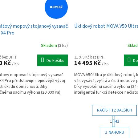
8 979 Kč
átový mopový stojanový vysavač
Úklidový robot MOVA V50 Ultra
X4 Pro
Skladem
(3 ks)
Skla
Kč bez DPH
11 979 Kč bez DPH
Do košíku
Do
0 Kč
14 495 Kč
/ ks
/ ks
tový mopovací stojanový vysavač
MOVA V50 Ultra je úklidový robot, 
4 Pro představuje nejnovější vývoj
vás vysává, vytírá a čistí mopové 
sti úklidu domácnosti. Díky
Díky vysokému sacímu výkonu (24 0
čnému sacímu výkonu (20 000 Pa),
inteligentní funkci detekce nečist
lé technologii...
důkladně...
NAČÍST 12 DALŠÍCH
S
1
42
t
O
r
v
NAHORU
á
l