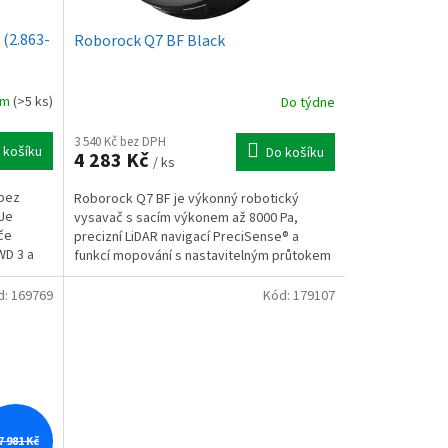
 (2.863-
Roborock Q7 BF Black
em
(>5 ks)
Do týdne
3 540 Kč bez DPH
 košíku
Do košíku
4 283 Kč
/ ks
 bez
Roborock Q7 BF je výkonný robotický
 Je
vysavač s sacím výkonem až 8000 Pa,
če
precizní LiDAR navigací PreciSense® a
WD 3 a
funkcí mopování s nastavitelným průtokem
vody. Nabízí také systém...
d:
169769
Kód:
179107
7 981 Kč