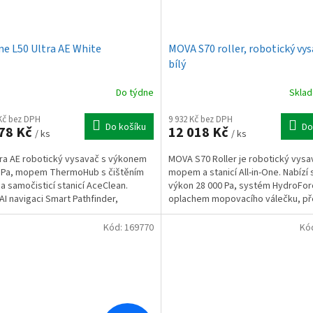
e L50 Ultra AE White
MOVA S70 roller, robotický vys
bílý
Do týdne
Skla
 Kč bez DPH
9 932 Kč bez DPH
Do košíku
Do
78 Kč
12 018 Kč
/ ks
/ ks
tra AE robotický vysavač s výkonem
MOVA S70 Roller je robotický vysa
 Pa, mopem ThermoHub s čištěním
mopem a stanicí All-in-One. Nabízí 
 a samočisticí stanicí AceClean.
výkon 28 000 Pa, systém HydroFor
 AI navigaci Smart Pathfinder,
oplachem mopovacího válečku, p
é kartáče,...
laserovou navigaci a...
Kód:
169770
Kó