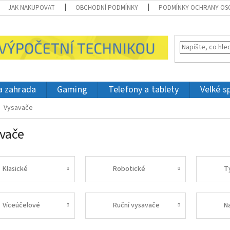
JAK NAKUPOVAT
OBCHODNÍ PODMÍNKY
PODMÍNKY OCHRANY OS
 a zahrada
Gaming
Telefony a tablety
Velké s
Vysavače
vače
Klasické
Robotické
T
Víceúčelové
Ruční vysavače
N