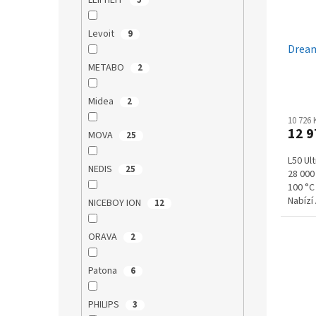
LEIFHEIT
5
Levoit
9
Dream
METABO
2
Midea
2
10 726
12 9
MOVA
25
L50 Ul
NEDIS
25
28 000
100 °C
Nabízí
NICEBOY ION
12
výsuvn
ORAVA
2
Patona
6
PHILIPS
3