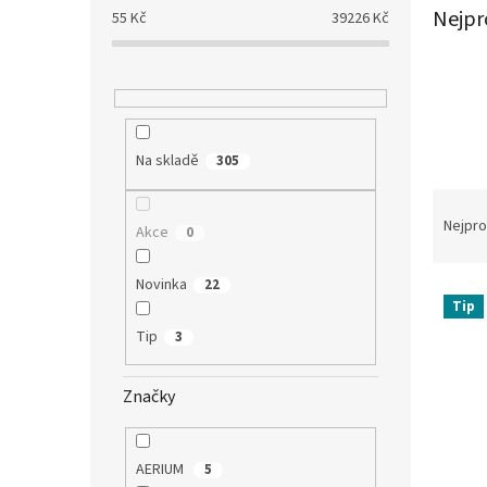
a
Nejpr
55
Kč
39226
Kč
n
e
l
Na skladě
305
Ř
a
Nejpro
Akce
0
z
e
Novinka
22
V
n
Tip
ý
í
Tip
3
p
p
i
r
s
o
Značky
p
d
r
u
o
k
AERIUM
5
d