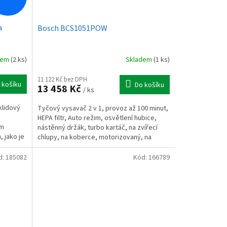
a
Bosch BCS1051POW
dem
(2 ks)
Skladem
(1 ks)
11 122 Kč bez DPH
 košíku
Do košíku
13 458 Kč
/ ks
klidový
Tyčový vysavač 2 v 1, provoz až 100 minut,
HEPA filtr, Auto režim, osvětlení hubice,
ým
nástěnný držák, turbo kartáč, na zvířecí
 jako je
chlupy, na koberce, motorizovaný, na
čalounění,...
d:
185082
Kód:
166789