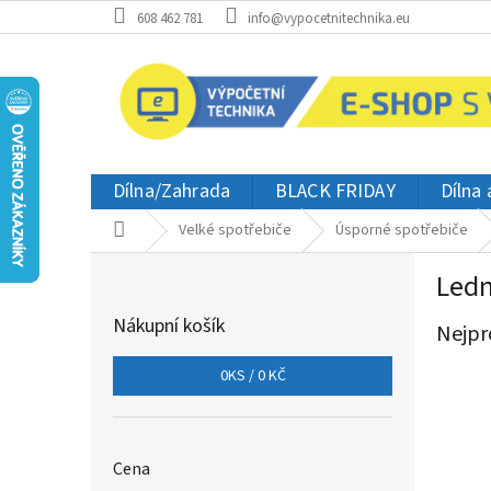
Přejít
608 462 781
info@vypocetnitechnika.eu
na
obsah
Dílna/Zahrada
BLACK FRIDAY
Dílna
Domů
Velké spotřebiče
Úsporné spotřebiče
P
Ledn
o
s
Nákupní košík
Nejpr
t
r
0
KS /
0 KČ
a
n
n
í
Cena
p