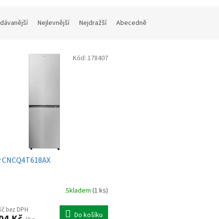
dávanější
Nejlevnější
Nejdražší
Abecedně
Kód:
178407
y CNCQ4T618AX
Skladem
(1 ks)
 Kč bez DPH
Do košíku
04 Kč