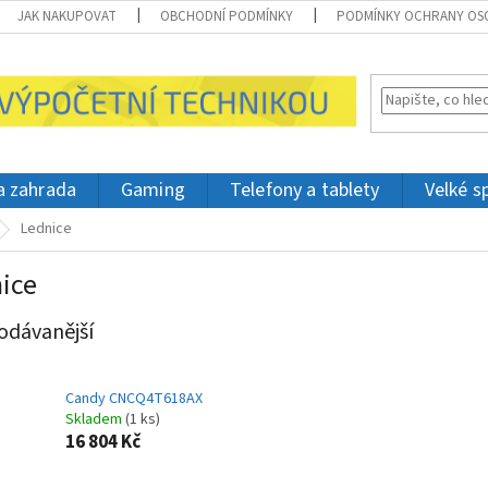
JAK NAKUPOVAT
OBCHODNÍ PODMÍNKY
PODMÍNKY OCHRANY OS
 a zahrada
Gaming
Telefony a tablety
Velké s
Lednice
ice
odávanější
Candy CNCQ4T618AX
Skladem
(1 ks)
16 804 Kč