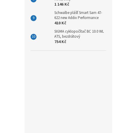
1 146 Kč
Schwalbe plášť Smart Sam 47-
622 new Addix Performance
410 Kč
SIGMA cyklopočítač BC 10.0 WL
ATS, bezdrátový
754 Kč