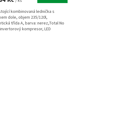
/ ks
stojící kombinovaná lednička s
em dole, objem 235/120l,
tická třída A, barva: nerez,Total No
 invertorový kompresor, LED
ení, dotykové a...
O
v
l
á
d
a
c
í
p
r
v
k
y
v
ý
p
i