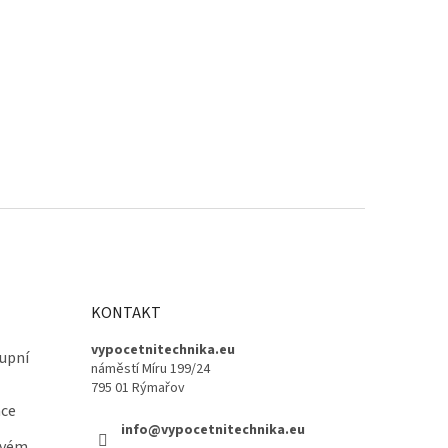
KONTAKT
vypocetnitechnika.eu
upní
náměstí Míru 199/24
795 01 Rýmařov
ace
info@vypocetnitechnika.eu
ovém