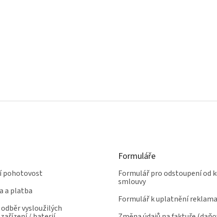
Formuláře
ní pohotovost
Formulář pro odstoupení od k
smlouvy
a a platba
Formulář k uplatnění reklam
odběr vysloužilých
zařízení / baterií
Změna údajů na faktuře (daň