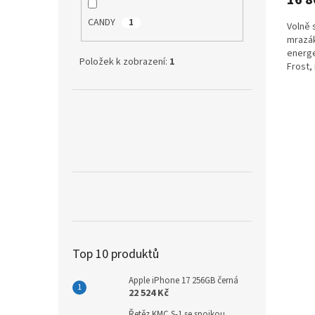
CANDY
1
Volně 
mrazák
energe
Položek k zobrazení:
1
Frost,
osvětl
Top 10 produktů
Apple iPhone 17 256GB černá
22 524 Kč
Řetěz KMC S-1 se spojkou,