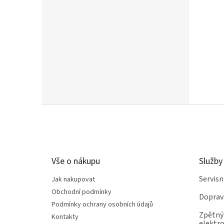
Z
á
p
a
t
Vše o nákupu
Služby
í
Servis
Jak nakupovat
Obchodní podmínky
Doprav
Podmínky ochrany osobních údajů
Zpětný 
Kontakty
elektro