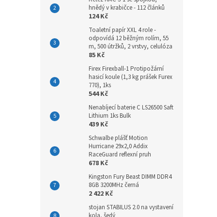
hnědý v krabičce - 112 článků
124 Kč
Toaletní papír XXL 4 role -
odpovídá 12 běžným rolím, 55
m, 500 útržků, 2 vrstvy, celulóza
85 Kč
Firex Firexball-1 Protipožární
hasicí koule (1,3 kg prášek Furex
770), 1ks
544 Kč
Nenabíjecí baterie C LS26500 Saft
Lithium 1ks Bulk
439 Kč
Schwalbe plášť Motion
Hurricane 29x2,0 Addix
RaceGuard reflexní pruh
678 Kč
Kingston Fury Beast DIMM DDR4
8GB 3200MHz černá
2 422 Kč
stojan STABILUS 2.0 na vystavení
kola, šedý