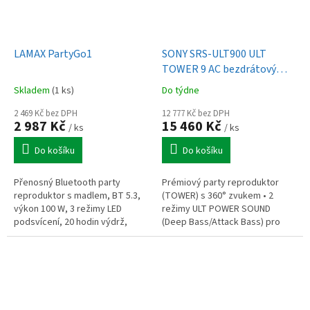
LAMAX PartyGo1
SONY SRS-ULT900 ULT
TOWER 9 AC bezdrátový
reproduktor, černý
Skladem
(1 ks)
Do týdne
2 469 Kč bez DPH
12 777 Kč bez DPH
2 987 Kč
15 460 Kč
/ ks
/ ks
Do košíku
Do košíku
Přenosný Bluetooth party
Prémiový party reproduktor
reproduktor s madlem, BT 5.3,
(TOWER) s 360° zvukem • 2
výkon 100 W, 3 režimy LED
režimy ULT POWER SOUND
podsvícení, 20 hodin výdrž,
(Deep Bass/Attack Bass) pro
ovládání přes zařízení s iOS
optimalizaci a basy • Karaoke
nebo Android, drátový mikrofon
(vstup pro kytaru/mikrofon) •
v...
Světelné...