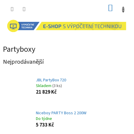
Přejít
NÁKUP
na
obsah
KOŠÍK
Partyboxy
Nejprodávanější
JBL PartyBox 720
Skladem
(3 ks)
21 829 Kč
Niceboy PARTY Boss 2 200W
Do týdne
5 733 Kč