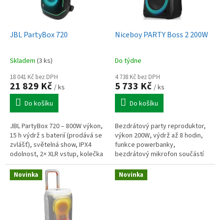
p
r
o
d
JBL PartyBox 720
Niceboy PARTY Boss 2 200W
u
k
Skladem
(3 ks)
Do týdne
t
ů
18 041 Kč bez DPH
4 738 Kč bez DPH
21 829 Kč
5 733 Kč
/ ks
/ ks
Do košíku
Do košíku
JBL PartyBox 720 – 800W výkon,
Bezdrátový party reproduktor,
15 h výdrž s baterií (prodává se
výkon 200W, výdrž až 8 hodin,
zvlášť), světelná show, IPX4
funkce powerbanky,
odolnost, 2× XLR vstup, kolečka
bezdrátový mikrofon součástí
+ madlo pro přenos, stereo
balení, True Wireless mód,
spárování, Auracast™,...
světelné podsvícení, Bluetooth,
Novinka
Novinka
3,5 mm +...