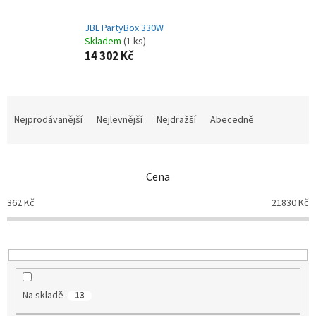
JBL PartyBox 330W
Skladem
(1 ks)
14 302 Kč
Ř
a
Nejprodávanější
Nejlevnější
Nejdražší
Abecedně
z
e
n
Cena
í
p
362
Kč
21830
Kč
r
o
d
u
k
t
Na skladě
13
ů