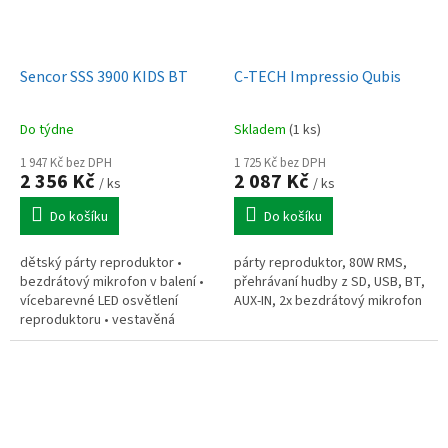
Sencor SSS 3900 KIDS BT
C-TECH Impressio Qubis
Do týdne
Skladem
(1 ks)
1 947 Kč bez DPH
1 725 Kč bez DPH
2 356 Kč
2 087 Kč
/ ks
/ ks
Do košíku
Do košíku
dětský párty reproduktor •
párty reproduktor, 80W RMS,
bezdrátový mikrofon v balení •
přehrávaní hudby z SD, USB, BT,
vícebarevné LED osvětlení
AUX-IN, 2x bezdrátový mikrofon
reproduktoru • vestavěná
dobíjecí baterie • doba provozu
až 4 hodin • funkce ECHO •
baterie...