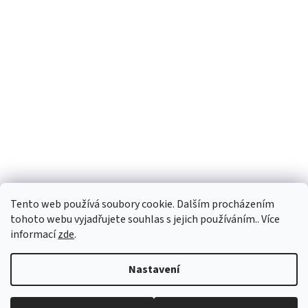
Tento web používá soubory cookie. Dalším procházením
tohoto webu vyjadřujete souhlas s jejich používáním.. Více
informací
zde
.
Vytvořil Shoptet
Nastavení
Copyright 2026
vypocetnitechnika.eu
. Všechna práva vyhrazena.