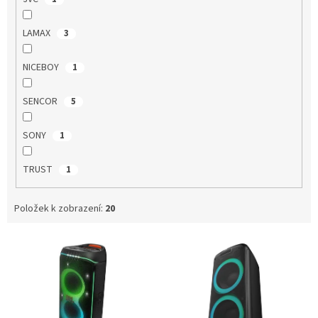
LAMAX
3
NICEBOY
1
SENCOR
5
SONY
1
TRUST
1
Položek k zobrazení:
20
V
ý
p
i
s