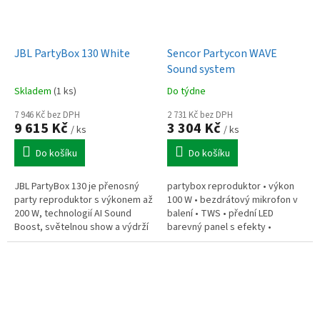
JBL PartyBox 130 White
Sencor Partycon WAVE
Sound system
Skladem
(1 ks)
Do týdne
7 946 Kč bez DPH
2 731 Kč bez DPH
9 615 Kč
3 304 Kč
/ ks
/ ks
Do košíku
Do košíku
JBL PartyBox 130 je přenosný
partybox reproduktor • výkon
party reproduktor s výkonem až
100 W • bezdrátový mikrofon v
200 W, technologií AI Sound
balení • TWS • přední LED
Boost, světelnou show a výdrží
barevný panel s efekty •
až 15 hodin. Nabízí ochranu IPX4,
ekvalizér pro zvýraznění basů •
vstupy pro mikrofon i...
doba přehrávání až 7 hodin •
dosah...