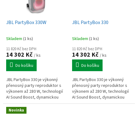
JBL PartyBox 330W
JBL PartyBox 330
Skladem
(1 ks)
Skladem
(1 ks)
11 820 Kč bez DPH
11 820 Kč bez DPH
14 302 Kč
14 302 Kč
/ ks
/ ks
Do košíku
Do košíku
JBL PartyBox 330 je výkonný
JBL PartyBox 330 je výkonný
přenosný party reproduktor s
přenosný party reproduktor s
výkonem až 280 W, technologií
výkonem až 280 W, technologií
AI Sound Boost, dynamickou
AI Sound Boost, dynamickou
světelnou show a výdrží až 18
světelnou show a výdrží až 18
hodin. Nabízí ochranu IPX4,...
hodin. Nabízí ochranu IPX4,...
Novinka