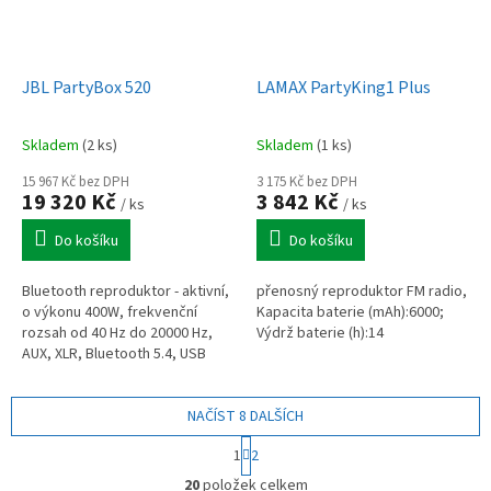
JBL PartyBox 520
LAMAX PartyKing1 Plus
Skladem
(2 ks)
Skladem
(1 ks)
15 967 Kč bez DPH
3 175 Kč bez DPH
19 320 Kč
3 842 Kč
/ ks
/ ks
Do košíku
Do košíku
Bluetooth reproduktor - aktivní,
přenosný reproduktor FM radio,
o výkonu 400W, frekvenční
Kapacita baterie (mAh):6000;
rozsah od 40 Hz do 20000 Hz,
Výdrž baterie (h):14
AUX, XLR, Bluetooth 5.4, USB
napájení, osvětlení, certifikace
IPX4, podpora FLAC a MP3,...
NAČÍST 8 DALŠÍCH
S
1
2
t
O
r
20
položek celkem