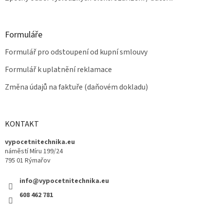
Formuláře
Formulář pro odstoupení od kupní smlouvy
Formulář k uplatnění reklamace
Změna údajů na faktuře (daňovém dokladu)
KONTAKT
vypocetnitechnika.eu
náměstí Míru 199/24
795 01 Rýmařov
info@vypocetnitechnika.eu
608 462 781