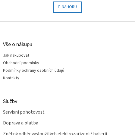
v
á
l
NAHORU
n
á
k
o
d
v
Z
a
á
c
á
n
í
p
í
p
a
Vše o nákupu
r
t
v
Jak nakupovat
í
k
Obchodní podmínky
y
v
Podmínky ochrany osobních údajů
ý
Kontakty
p
i
s
u
Služby
Servisní pohotovost
Doprava a platba
Zpětný odběr vysloužilých elektrozařízení / baterií