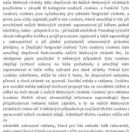
naše Webové stránky dále zlepšovat. Na Našich Webových stránkách
používáme v zásadě tři kategorie souborů cookies. o Funkční: Tyto
soubory cookies jsou vyžadovány pro základní fungování stránek, a
proto jsou vždy zapnuté; patří k nim cookies, které umožňují si Vás při
procházení našich Webových stránek zapamatovat již během jediné
návštěvy, nebo – přejete-li si to – při každé návštěvě. Pomáhají vytvořit
obsah nákupního košíku a projít procesem zaplacení a také napomáhají
v zabezpečení a při plnění požadavků stanovených právními
předpisy. o Zlepšující fungování (výkon): Tyto soubory cookies nám
umožňují zlepšovat funkcionalitu našich Webových stránek tím, že
sledujeme jejich používání. V některých případech tyto cookies
zlepšují rychlost odezvy na Vaše požadavky a umožňují nám
zapamatovat si Vaše volby vybrané pro dané stránky. Pokud tyto
cookies odmítnete, může to vést k tomu, že doporučení nebudou
přesná a chod stránek se zpomalí. Sociální média a reklama: Cookies
pro sociální média nabízejí možnost propojit Vás se sociálními sítěmi a
sdílet na nich obsah z našich Webových stránek. Cookies pro reklamu
(cookies třetích stran) shromažďují informace napomáhající lépe
přizpůsobovat reklamu Vašim zájmům, a to na našich Webových
stránkách i mimo ně. V některých případech je součástí těchto cookies i
zpracování Vašich osobních údajů. Odmítnutí těchto cookies může mít
za
následek zobrazení reklamy, která pro Vás nebude tolik relevantní,
nebo nemožnost účinně se propojit s účty na Facebooku, Instagramu či