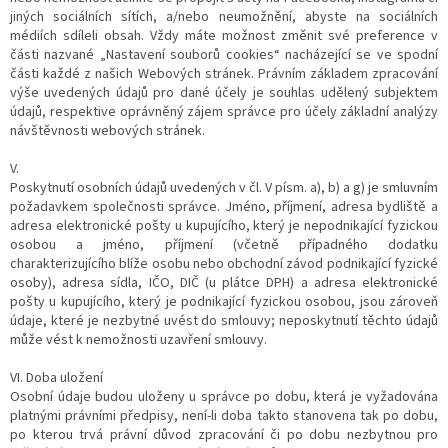
jiných sociálních sítích, a/nebo neumožnění, abyste na sociálních
médiích sdíleli obsah. Vždy máte možnost změnit své preference v
části nazvané „Nastavení souborů cookies“ nacházející se ve spodní
části každé z našich Webových stránek. Právním základem zpracování
výše uvedených údajů pro dané účely je souhlas udělený subjektem
údajů, respektive oprávněný zájem správce pro účely základní analýzy
návštěvnosti webových stránek.
V.
Poskytnutí osobních údajů uvedených v čl. V písm. a), b) a g) je smluvním
požadavkem společnosti správce. Jméno, příjmení, adresa bydliště a
adresa elektronické pošty u kupujícího, který je nepodnikající fyzickou
osobou a jméno, příjmení (včetně případného dodatku
charakterizujícího blíže osobu nebo obchodní závod podnikající fyzické
osoby), adresa sídla, IČO, DIČ (u plátce DPH) a adresa elektronické
pošty u kupujícího, který je podnikající fyzickou osobou, jsou zároveň
údaje, které je nezbytné uvést do smlouvy; neposkytnutí těchto údajů
může vést k nemožnosti uzavření smlouvy.
VI. Doba uložení
Osobní údaje budou uloženy u správce po dobu, která je vyžadována
platnými právními předpisy, není-li doba takto stanovena tak po dobu,
po kterou trvá právní důvod zpracování či po dobu nezbytnou pro