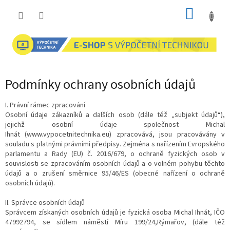
Přejít
NÁKUP
na
obsah
KOŠÍK
Podmínky ochrany osobních údajů
I. Právní rámec zpracování
Osobní údaje zákazníků a dalších osob (dále též „subjekt údajů“),
jejichž osobní údaje společnost Michal
Ihnát (www.vypocetnitechnika.eu) zpracovává, jsou pracovávány v
souladu s platnými právními předpisy. Zejména s nařízením Evropského
parlamentu a Rady (EU) č. 2016/679, o ochraně fyzických osob v
souvislosti se zpracováním osobních údajů a o volném pohybu těchto
údajů a o zrušení směrnice 95/46/ES (obecné nařízení o ochraně
osobních údajů).
II. Správce osobních údajů
Správcem získaných osobních údajů je fyzická osoba Michal Ihnát, IČO
47992794, se sídlem náměstí Míru 199/24,Rýmařov, (dále též