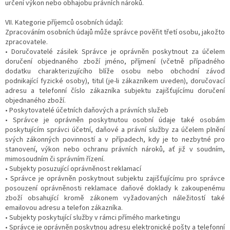
určení výkon nebo obhajobu právních nároků.
VII. Kategorie příjemců osobních údajů:
Zpracováním osobních údajů může správce pověřit třetí osobu, jakožto
zpracovatele.
• Doručovatelé zásilek Správce je oprávněn poskytnout za účelem
doručení objednaného zboží jméno, příjmení (včetně případného
dodatku charakterizujícího blíže osobu nebo obchodní závod
podnikající fyzické osoby), titul (je-li zákazníkem uveden), doručovací
adresu a telefonní číslo zákazníka subjektu zajišťujícímu doručení
objednaného zboží.
• Poskytovatelé účetních daňových a právních služeb
• Správce je oprávněn poskytnutou osobní údaje také osobám
poskytujícím správci účetní, daňové a právní služby za účelem plnění
svých zákonných povinností a v případech, kdy je to nezbytné pro
stanovení, výkon nebo ochranu právních nároků, ať již v soudním,
mimosoudním či správním řízení.
• Subjekty posuzující oprávněnost reklamací
• Správce je oprávněn poskytnout subjektu zajišťujícímu pro správce
posouzení oprávněnosti reklamace daňové doklady k zakoupenému
zboží obsahující kromě zákonem vyžadovaných náležitostí také
emailovou adresu a telefon zákazníka.
• Subjekty poskytující služby v rámci přímého marketingu
• Správce je oprávněn poskytnou adresu elektronické pošty a telefonní