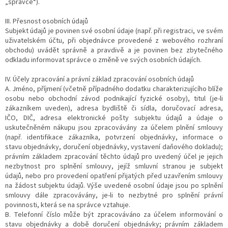
„správce“).
III. Přesnost osobních údajů
Subjekt údajů je povinen své osobní údaje (např. při registraci, ve svém
uživatelském účtu, při objednávce provedené z webového rozhraní
obchodu) uvádět správně a pravdivě a je povinen bez zbytečného
odkladu informovat správce o změně ve svých osobních údajích.
IV. Účely zpracování a právní základ zpracování osobních údajů
A. Jméno, příjmení (včetně případného dodatku charakterizujícího blíže
osobu nebo obchodní závod podnikající fyzické osoby), titul (je-li
zákazníkem uveden), adresa bydliště či sídla, doručovací adresa,
IČO, DIČ, adresa elektronické pošty subjektu údajů a údaje o
uskutečněném nákupu jsou zpracovávány za účelem plnění smlouvy
(např. identifikace zákazníka, potvrzení objednávky, informace o
stavu objednávky, doručení objednávky, vystavení daňového dokladu);
právním základem zpracování těchto údajů pro uvedený účel je jejich
nezbytnost pro splnění smlouvy, jejíž smluvní stranou je subjekt
údajů, nebo pro provedení opatření přijatých před uzavřením smlouvy
na žádost subjektu údajů. Výše uvedené osobní údaje jsou po splnění
smlouvy dále zpracovávány, je-li to nezbytné pro splnění právní
povinnosti, která se na správce vztahuje.
B. Telefonní číslo může být zpracováváno za účelem informování o
stavu objednávky a době doručení objednávky; právním základem