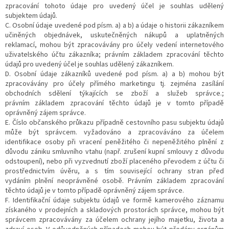
zpracování tohoto údaje pro uvedený účel je souhlas udělený
subjektem údajů.
C. Osobní údaje uvedené pod písm. a) a b) a údaje o historii zákazníkem
učiněných objednávek, uskutečněných nákupů a uplatněných
reklamací, mohou být zpracovávány pro účely vedení internetového
uživatelského účtu zákazníka; právním základem zpracování těchto
údajů pro uvedený účel je souhlas udělený zákazníkem.
D. Osobní údaje zákazníků uvedené pod písm. a) a b) mohou být
zpracovávány pro účely přímého marketingu tj. zejména zasílání
obchodních sdělení týkajících se zboží a služeb správce.;
právním základem zpracování těchto údajů je v tomto případě
oprávněný zájem správce.
E. Číslo občanského průkazu případně cestovního pasu subjektu údajů
může být správcem. vyžadováno a zpracováváno za účelem
identifikace osoby při vracení peněžitého či nepeněžitého plnění z
důvodu zániku smluvního vtahu (např. zrušení kupní smlouvy z důvodu
odstoupení), nebo při vyzvednutí zboží placeného převodem z účtu či
prostřednictvím úvěru, a s tím související ochrany stran před
vydáním plnění neoprávněné osobě. Právním základem zpracování
těchto údajů je v tomto případě oprávněný zájem správce.
F. Identifikační údaje subjektu údajů ve formě kamerového záznamu
získaného v prodejních a skladových prostorách správce, mohou být
správcem zpracovávány za účelem ochrany jejího majetku, života a