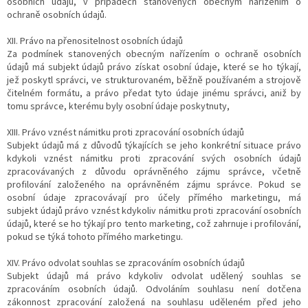
osobních údajů, v případech stanovených obecným nařízením o
ochraně osobních údajů.
XII. Právo na přenositelnost osobních údajů
Za podmínek stanovených obecným nařízením o ochraně osobních
údajů má subjekt údajů právo získat osobní údaje, které se ho týkají,
jež poskytl správci, ve strukturovaném, běžně používaném a strojově
čitelném formátu, a právo předat tyto údaje jinému správci, aniž by
tomu správce, kterému byly osobní údaje poskytnuty,
XIII. Právo vznést námitku proti zpracování osobních údajů
Subjekt údajů má z důvodů týkajících se jeho konkrétní situace právo
kdykoli vznést námitku proti zpracování svých osobních údajů
zpracovávaných z důvodu oprávněného zájmu správce, včetně
profilování založeného na oprávněném zájmu správce. Pokud se
osobní údaje zpracovávají pro účely přímého marketingu, má
subjekt údajů právo vznést kdykoliv námitku proti zpracování osobních
údajů, které se ho týkají pro tento marketing, což zahrnuje i profilování,
pokud se týká tohoto přímého marketingu.
XIV. Právo odvolat souhlas se zpracováním osobních údajů
Subjekt údajů má právo kdykoliv odvolat udělený souhlas se
zpracováním osobních údajů. Odvoláním souhlasu není dotčena
zákonnost zpracování založená na souhlasu uděleném před jeho