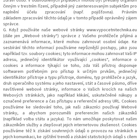
zdraví osob. V odůvodněných případech mohou být předány orgánům
činným v trestním řízení, případně jiný zainteresovaným subjektům pro
naplnění účelu zpracování (např. pojišťovna). Právním
základem zpracování těchto údajů je v tomto případě oprávněný zájem
správce.
G. Když používáte naše webové stránky www.vypocetnitechnika.eu
(dále jen „Webové stránky“) správce z Vašeho prohlížeče přijímá a
zaznamenává informace, které mohou zahrnovat osobní údaje. Ke
sesbírání těchto informací používáme nejrůznější postupy, jako jsou
například tzv. soubory cookies; tyto informace mohou zahrnovat Vaši IP
adresu, jedinečný identifikátor využívající „cookies“, informace o
cookies a informace týkající se toho, zda Váš přístroj disponuje
softwarem potřebným pro přístup k určitým prvkům, jedinečný
identifikátor přístroje a typu přístroje, doménu, typ prohlížeče a jazyk,
druh operačního systému a jeho nastavení, stát a časové pásmo, dříve
navštívené webové stránky, informace o Vašich krocích na našich
Webových stránkách, jako například klikání, uskutečněné nákupy a
označené preference a čas přístupu a referenční adresy URL. Cookies
používáme ke sledování toho, jak naši zákazníci používají Webové
stránky, a abychom porozuměli preferencím našich zákazníků
(například volba státu a jazyka). To nám umožňuje poskytovat našim
zákazníkům služby a zlepšovat jejich internetovou zkušenost. Cookies
používáme též k získání souhrnných údajů o provozu na stránkách a
jejich komunikaci, ke zjištění trendů a získání statistických údajů s cílem