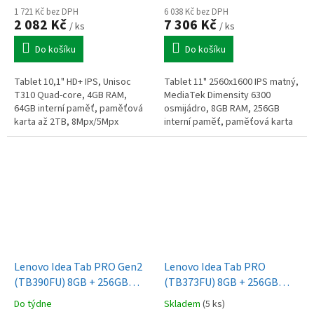
1 721 Kč bez DPH
6 038 Kč bez DPH
2 082 Kč
7 306 Kč
/ ks
/ ks
Do košíku
Do košíku
Tablet 10,1" HD+ IPS, Unisoc
Tablet 11" 2560x1600 IPS matný,
T310 Quad-core, 4GB RAM,
MediaTek Dimensity 6300
64GB interní paměť, paměťová
osmijádro, 8GB RAM, 256GB
karta až 2TB, 8Mpx/5Mpx
interní paměť, paměťová karta
kamera, WiFi, USB-C, baterie
až 2TB, bluetooth 5.2 , GPS,
6000mAh, Google Android 15
8mpx a 5mpx kamera, USB-C
2.0,...
Lenovo Idea Tab PRO Gen2
Lenovo Idea Tab PRO
(TB390FU) 8GB + 256GB
(TB373FU) 8GB + 256GB
Luna Grey
Luna Grey
Do týdne
Skladem
(5 ks)