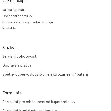
a
Vše o nákupu
r
t
v
Jak nakupovat
í
k
Obchodní podmínky
y
v
Podmínky ochrany osobních údajů
ý
Kontakty
p
i
s
u
Služby
Servisní pohotovost
Doprava a platba
Zpětný odběr vysloužilých elektrozařízení / baterií
Formuláře
Formulář pro odstoupení od kupní smlouvy
Formulář k uplatnění reklamace