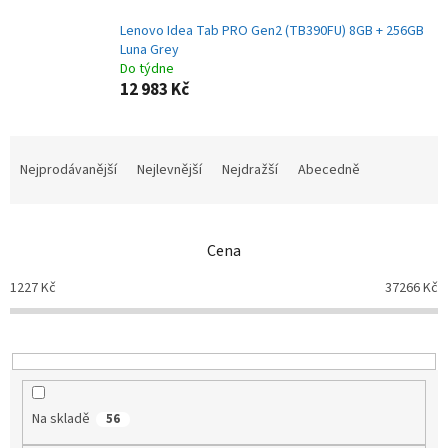
Lenovo Idea Tab PRO Gen2 (TB390FU) 8GB + 256GB
Luna Grey
Do týdne
12 983 Kč
Ř
a
Nejprodávanější
Nejlevnější
Nejdražší
Abecedně
z
e
n
Cena
í
p
1227
Kč
37266
Kč
r
o
d
u
k
t
Na skladě
56
ů