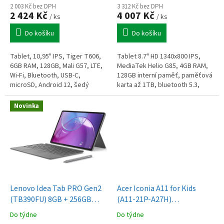
ů
2 003 Kč bez DPH
3 312 Kč bez DPH
2 424 Kč
4 007 Kč
/ ks
/ ks
Do košíku
Do košíku
Tablet, 10,95" IPS, Tiger T606,
Tablet 8.7" HD 1340x800 IPS,
6GB RAM, 128GB, Mali G57, LTE,
MediaTek Helio G85, 4GB RAM,
Wi-Fi, Bluetooth, USB-C,
128GB interní paměť, paměťová
microSD, Android 12, šedý
karta až 1TB, bluetooth 5.3,
GPS, 8Mpx/2Mpx kamera, WiFi,
LTE, USB-C, baterie 5100mAh,...
Novinka
Lenovo Idea Tab PRO Gen2
Acer Iconia A11 for Kids
(TB390FU) 8GB + 256GB
(A11-21P-A27H)
Luna Grey
(NT.LLEEE.001)
Do týdne
Do týdne