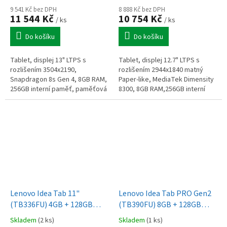
9 541 Kč bez DPH
8 888 Kč bez DPH
11 544 Kč
10 754 Kč
/ ks
/ ks
Do košíku
Do košíku
Tablet, displej 13" LTPS s
Tablet, displej 12.7" LTPS s
rozlišením 3504x2190,
rozlišením 2944x1840 matný
Snapdragon 8s Gen 4, 8GB RAM,
Paper-like, MediaTek Dimensity
256GB interní paměť, paměťová
8300, 8GB RAM,256GB interní
karta microSDXC až 2TB, Wi-Fi,
paměť, karta microSDXC až 1TB,
Bluetooth, USB-C, kamera
Wi-Fi, BT, USB-C, kamera
13MPx zadní...
13MPx...
Lenovo Idea Tab 11"
Lenovo Idea Tab PRO Gen2
(TB336FU) 4GB + 128GB
(TB390FU) 8GB + 128GB
Luna Grey + pero
Luna Grey
Skladem
(2 ks)
Skladem
(1 ks)