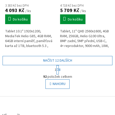
3 383 Kč bez DPH
4 718 Kč bez DPH
4 093 Kč
5 709 Kč
/ ks
/ ks
Do košíku
Do košíku
Tablet 10.1" 1920x1200,
Tablet, 11" QHD 2560x1600, 4GB
MediaTek Helio G85, 4GB RAM,
RAM, 256GB, Helio G100 Ultra,
64GB interní paměť, paměťová
8MP zadní, 5MP přední, USB-C,
karta až 1TB, bluetooth 5.3 ,
4× reproduktor, 9000 mAh, 18W,
GPS, 5mpx a 8mpx kamera, USB-
Android
C, 5100mAh aku, stereo repro,
Dolby...
NAČÍST 12 DALŠÍCH
S
1
8
t
O
r
92
položek celkem
v
á
l
NAHORU
n
á
k
o
d
v
Z
a
á
c
á
n
í
p
í
p