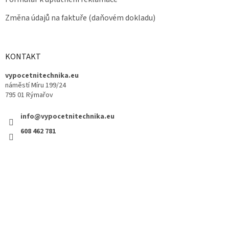
Změna údajů na faktuře (daňovém dokladu)
KONTAKT
vypocetnitechnika.eu
náměstí Míru 199/24
795 01 Rýmařov
info@vypocetnitechnika.eu
608 462 781