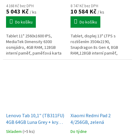
4 168 Kč bez DPH
8 747 Kč bez DPH
5 043 Kč
10 584 Kč
/ ks
/ ks
Do košíku
Do košíku
Tablet 11" 2560x1600 IPS,
Tablet, displej 13" LTPS s
MediaTek Dimensity 6300
rozlišením 3504x2190,
osmijádro, 4GB RAM, 128GB
Snapdragon 8s Gen 4, 8GB
interní paměť, paměťová karta
RAM,128GB interní paměť,
až 2TB, bluetooth 5.2 , GPS,
paměťová karta microSDXC až
8mpx a 5mpx kamera, USB-C 2.0,
2TB, Wi-Fi, Bluetooth, USB-C,
7040mAh...
kamera 13MPx zadní +...
Lenovo Tab 10,1" (TB311FU)
Xiaomi Redmi Pad 2
4GB 64GB Luna Grey + kryt
4/256GB, zelená
se stojanem
Skladem
(>5 ks)
Do týdne