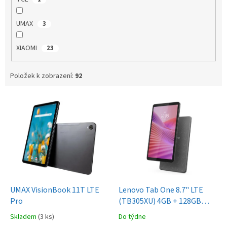
UMAX
3
XIAOMI
23
Položek k zobrazení:
92
V
ý
p
i
s
p
r
o
d
UMAX VisionBook 11T LTE
Lenovo Tab One 8.7" LTE
u
Pro
(TB305XU) 4GB + 128GB
k
Luna Grey
Skladem
(3 ks)
Do týdne
t