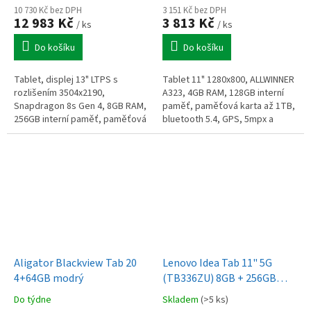
10 730 Kč bez DPH
3 151 Kč bez DPH
12 983 Kč
3 813 Kč
/ ks
/ ks
Do košíku
Do košíku
Tablet, displej 13" LTPS s
Tablet 11" 1280x800, ALLWINNER
rozlišením 3504x2190,
A323, 4GB RAM, 128GB interní
Snapdragon 8s Gen 4, 8GB RAM,
paměť, paměťová karta až 1TB,
256GB interní paměť, paměťová
bluetooth 5.4, GPS, 5mpx a
karta microSDXC až 2TB, Wi-Fi,
2mpx kamera, USB-C, 5000mAh
Bluetooth, USB-C, kamera
aku, 500g, Google Android 15
13MPx zadní...
Aligator Blackview Tab 20
Lenovo Idea Tab 11" 5G
4+64GB modrý
(TB336ZU) 8GB + 256GB
Luna Grey + pero +
Do týdne
Skladem
(>5 ks)
klávesnice (CZSK)