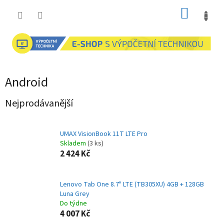
Přejít
NÁKUP
na
obsah
KOŠÍK
Android
Nejprodávanější
UMAX VisionBook 11T LTE Pro
Skladem
(3 ks)
2 424 Kč
Lenovo Tab One 8.7" LTE (TB305XU) 4GB + 128GB
Luna Grey
Do týdne
4 007 Kč