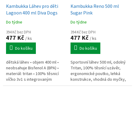
Kambukka Láhev pro děti
Kambukka Reno 500 ml
Lagoon 400 ml Diva Dogs
Sugar Pink
Do týdne
Do týdne
394 Kč bez DPH
394 Kč bez DPH
477 Kč
477 Kč
/ ks
/ ks
Do košíku
Do košíku
dětská láhev • objem 400 ml •
Sportovní láhev 500 ml, odolný
neobsahuje Bisfenol A (BPA) •
Tritan, 100% těsnící uzávěr,
materiál: tritan • 100% těsnicí
ergonomické poutko, lehká
víčko 3v1 s integrovaným
konstrukce, vhodná do myčky,
poutkem • víčko i láhev lze mýt
ideální pro sport, školu i
v myčce nádobí
cestování.