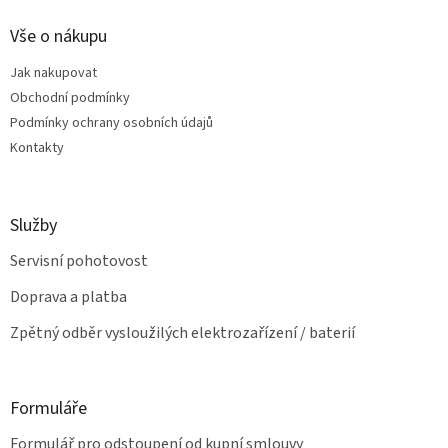
í
p
í
p
a
Vše o nákupu
r
t
v
Jak nakupovat
í
k
Obchodní podmínky
y
v
Podmínky ochrany osobních údajů
ý
Kontakty
p
i
s
u
Služby
Servisní pohotovost
Doprava a platba
Zpětný odběr vysloužilých elektrozařízení / baterií
Formuláře
Formulář pro odstoupení od kupní smlouvy