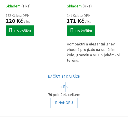
Skladem
(1 ks)
Skladem
(4 ks)
182 Kč bez DPH
141 Kč bez DPH
220 Kč
171 Kč
/ ks
/ ks
Do košíku
Do košíku
Kompaktní a elegantní lahev
vhodná pro jízdu na silničním
kole, gravelu a MTB v jakémkoli
terénu.
NAČÍST 12 DALŠÍCH
S
1
6
t
O
r
70
položek celkem
v
á
l
NAHORU
n
á
k
o
d
v
Z
a
á
c
á
n