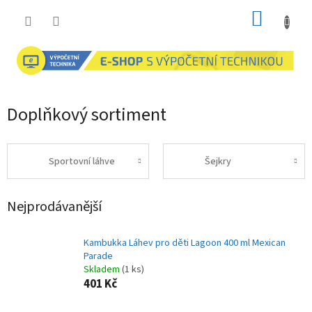
Přejít
NÁKUP
na
obsah
KOŠÍK
Doplňkový sortiment
Sportovní láhve
Šejkry
Nejprodávanější
Kambukka Láhev pro děti Lagoon 400 ml Mexican
Parade
Skladem
(1 ks)
401 Kč