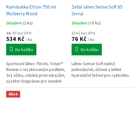
Kambukka Elton 750 ml
Zefal lahev Sense Soft 65
Mulberry Mood
černá
Skladem
(1 ks)
Skladem
(>5 ks)
441 Kč bez DPH
63 Kč bez DPH
534 Kč
76 Kč
/ ks
/ ks
Do košíku
Do košíku
Sportovní láhev 750 ml, Tritan™
Láhev Sense Soft nabízí
Renew s recyklovaným podílem,
jednoduché, účinné a lehké
3v1 víčko, odolná proti nárazům,
hydratační řešení pro cyklistiku.
systém Snapclean pro snadné
čištění, vhodná do myčky i
držáků v autě.
Akce