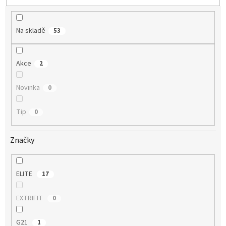
u
k
t
Na skladě
53
ů
Akce
2
Novinka
0
Tip
0
Značky
ELITE
17
EXTRIFIT
0
G21
1