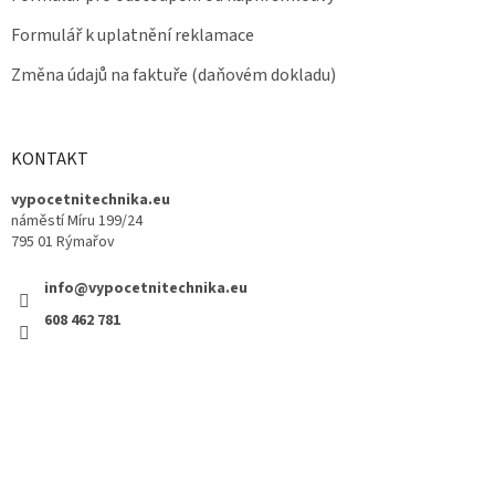
Formulář k uplatnění reklamace
Změna údajů na faktuře (daňovém dokladu)
KONTAKT
vypocetnitechnika.eu
náměstí Míru 199/24
795 01 Rýmařov
info@vypocetnitechnika.eu
608 462 781