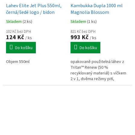
Lahev Elite Jet Plus 550ml,
Kambukka Dupla 1000 ml
černá/šedé logo / bidon
Magnolia Blossom
Skladem
(2 ks)
Skladem
(1 ks)
102 Kč bez DPH
821 Kč bez DPH
124 Kč
993 Kč
/ ks
/ ks
Do košíku
Do košíku
Objem 550ml
opakovaně použitelná láhev z
Tritan™ Renew (50 %
recyklovaný materiál) s víčkem
2 v 1, dvěma režimy pití,
systémem Snapclean® a
kompatibilitou víček Kambukka.
Objem 1 l, výška...