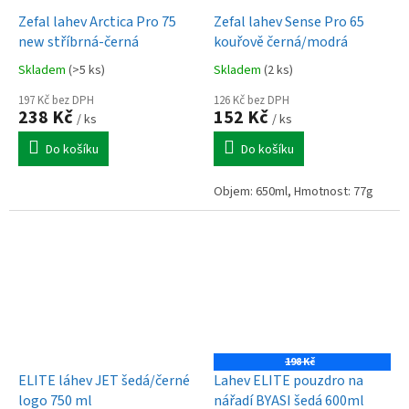
Zefal lahev Arctica Pro 75
Zefal lahev Sense Pro 65
new stříbrná-černá
kouřově černá/modrá
Skladem
(>5 ks)
Skladem
(2 ks)
197 Kč bez DPH
126 Kč bez DPH
238 Kč
152 Kč
/ ks
/ ks
Do košíku
Do košíku
Objem: 650ml, Hmotnost: 77g
198 Kč
ELITE láhev JET šedá/černé
Lahev ELITE pouzdro na
logo 750 ml
nářadí BYASI šedá 600ml