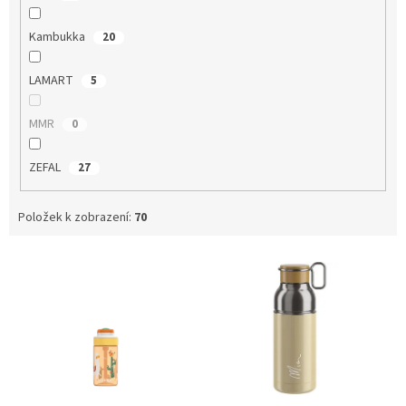
Kambukka
20
LAMART
5
MMR
0
ZEFAL
27
Položek k zobrazení:
70
V
ý
p
i
s
p
r
o