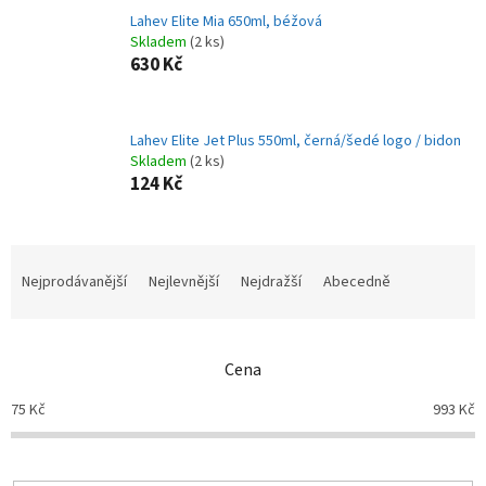
Lahev Elite Mia 650ml, béžová
Skladem
(2 ks)
630 Kč
Lahev Elite Jet Plus 550ml, černá/šedé logo / bidon
Skladem
(2 ks)
124 Kč
Ř
a
Nejprodávanější
Nejlevnější
Nejdražší
Abecedně
z
e
n
Cena
í
p
75
Kč
993
Kč
r
o
d