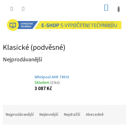
Přejít
NÁKUP
na
obsah
KOŠÍK
Klasické (podvěsné)
Nejprodávanější
Whirlpool AKR 749 IX
Skladem
(2 ks)
3 087 Kč
Ř
a
Nejprodávanější
Nejlevnější
Nejdražší
Abecedně
z
e