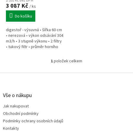
ů
2 551 Kč bez DPH
3 087 Kč
/ ks
Do košíku
digestoř - výsuvná • šířka 60 cm
• nerezová • výkon odsávání 304
m3/h • 3 stupně výkonu • 2 filtry
• tukový filtr • průměr horního
vývodu 12 cm • možnost
recirkulace • LED...
1
položek celkem
O
v
l
Z
á
á
d
p
a
a
Vše o nákupu
c
t
í
Jak nakupovat
í
p
Obchodní podmínky
r
v
Podmínky ochrany osobních údajů
k
Kontakty
y