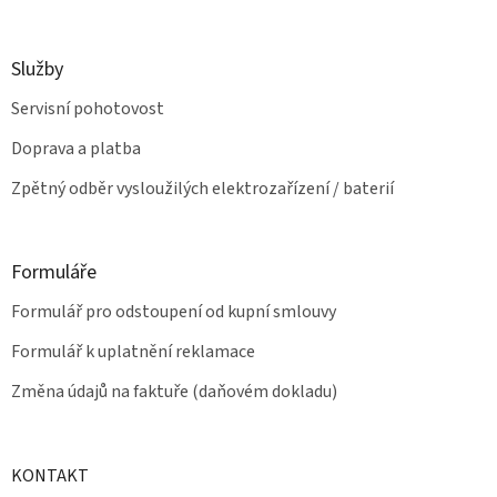
v
ý
p
Služby
i
s
Servisní pohotovost
u
Doprava a platba
Zpětný odběr vysloužilých elektrozařízení / baterií
Formuláře
Formulář pro odstoupení od kupní smlouvy
Formulář k uplatnění reklamace
Změna údajů na faktuře (daňovém dokladu)
KONTAKT