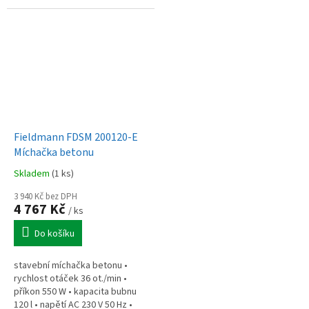
zahradě.
Fieldmann FDSM 200120-E
Míchačka betonu
Skladem
(1 ks)
3 940 Kč bez DPH
4 767 Kč
/ ks
Do košíku
stavební míchačka betonu •
rychlost otáček 36 ot./min •
příkon 550 W • kapacita bubnu
120 l • napětí AC 230 V 50 Hz •