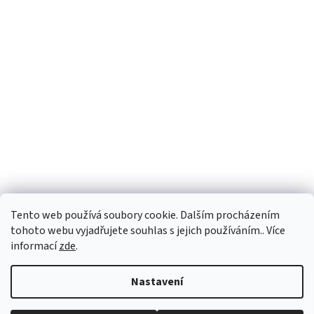
Tento web používá soubory cookie. Dalším procházením
tohoto webu vyjadřujete souhlas s jejich používáním.. Více
informací
zde
.
Vytvořil Shoptet
Nastavení
Copyright 2026
vypocetnitechnika.eu
. Všechna práva vyhrazena.