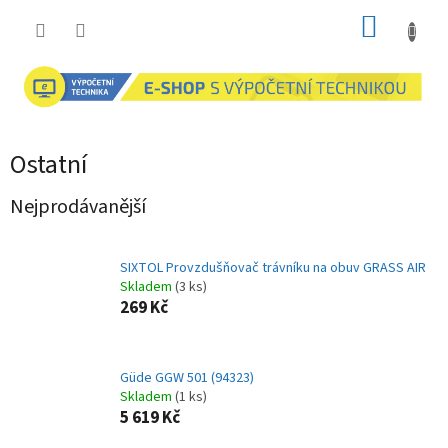
Přejít
NÁKUP
na
obsah
KOŠÍK
Ostatní
Nejprodávanější
SIXTOL Provzdušňovač trávníku na obuv GRASS AIR
Skladem
(3 ks)
269 Kč
Güde GGW 501 (94323)
Skladem
(1 ks)
5 619 Kč