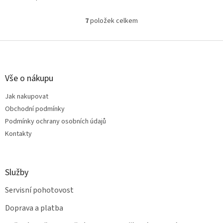
hmotnost 49,5 kg
7
položek celkem
O
v
l
Z
á
á
d
p
a
a
Vše o nákupu
c
t
í
Jak nakupovat
í
p
Obchodní podmínky
r
v
Podmínky ochrany osobních údajů
k
Kontakty
y
v
ý
p
Služby
i
s
Servisní pohotovost
u
Doprava a platba