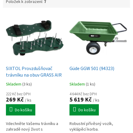
Položek k zobrazení:
7
V
ý
p
i
s
p
r
o
d
SIXTOL Provzdušňovač
Güde GGW 501 (94323)
u
trávníku na obuv GRASS AIR
k
Skladem
(3 ks)
Skladem
(1 ks)
t
ů
222 Kč bez DPH
4 644 Kč bez DPH
269 Kč
5 619 Kč
/ ks
/ ks
Do košíku
Do košíku
Vdechněte Vašemu trávníku a
Robustní přívěsný vozík,
zahradě nový život s
vyklápěcí korba.