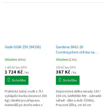
Güde GGW 250 (94336)
Gardena 3642-20
Combisystem stěrka na
vodu 43 cm
Skladem
(4 ks)
Skladem
(1 ks)
1 425 Kč bez DPH
320 Kč bez DPH
1 724 Kč
387 Kč
/ ks
/ ks
Do košíku
Do košíku
Praktický tažný vozík s 75 l
Doporučená délka násady 130 /
vyklápěcí korbu (nosnost 250
150 cm, GARDENA filtr - zahradní
kg). Ideální pro přepravu
nářadí - dům a dvůr Čištění,
materiálů po dvoře nebo v
Pracovní šířka, cm 43 cm