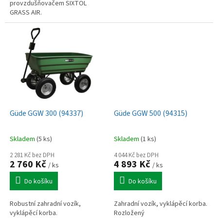
provzdušňovačem SIXTOL
GRASS AIR.
Güde GGW 300 (94337)
Güde GGW 500 (94315)
Skladem
(5 ks)
Skladem
(1 ks)
2 281 Kč bez DPH
4 044 Kč bez DPH
2 760 Kč
4 893 Kč
/ ks
/ ks
Do košíku
Do košíku
Robustní zahradní vozík,
Zahradní vozík, vyklápěcí korba.
vyklápěcí korba.
Rozložený