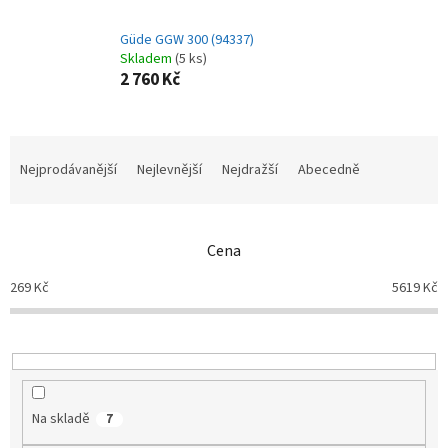
Güde GGW 300 (94337)
Skladem
(5 ks)
2 760 Kč
Ř
a
Nejprodávanější
Nejlevnější
Nejdražší
Abecedně
z
e
n
Cena
í
p
269
Kč
5619
Kč
r
o
d
u
k
t
Na skladě
7
ů