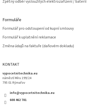
Zpětný odběr vysloužilých elektrozařízení / baterií
Formuláře
Formulář pro odstoupení od kupní smlouvy
Formulář k uplatnění reklamace
Změna údajů na faktuře (daňovém dokladu)
KONTAKT
vypocetnitechnika.eu
náměstí Míru 199/24
795 01 Rýmařov
info@vypocetnitechnika.eu
608 462 781