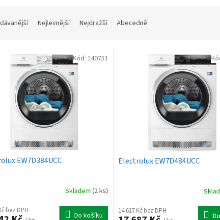
dávanější
Nejlevnější
Nejdražší
Abecedně
Kód:
140751
Kó
rolux EW7D384UCC
Electrolux EW7D484UCC
Skladem
(2 ks)
Skla
 Kč bez DPH
14 617 Kč bez DPH
Do košíku
Do
42 Kč
17 687 Kč