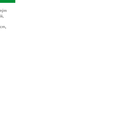
elným
lá,
 cm,