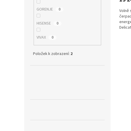
GORENJE
0
Volně 
čerpad
energe
HISENSE
0
Delica
hloubk
VIVAX
0
Položek k zobrazení:
2