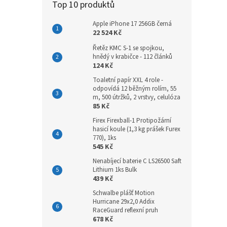
Top 10 produktů
Apple iPhone 17 256GB černá
22 524 Kč
Řetěz KMC S-1 se spojkou,
hnědý v krabičce - 112 článků
124 Kč
Toaletní papír XXL 4 role -
odpovídá 12 běžným rolím, 55
m, 500 útržků, 2 vrstvy, celulóza
85 Kč
Firex Firexball-1 Protipožární
hasicí koule (1,3 kg prášek Furex
770), 1ks
545 Kč
Nenabíjecí baterie C LS26500 Saft
Lithium 1ks Bulk
439 Kč
Schwalbe plášť Motion
Hurricane 29x2,0 Addix
RaceGuard reflexní pruh
678 Kč