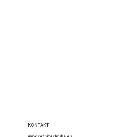
KONTAKT
vypocetnitechnika.eu