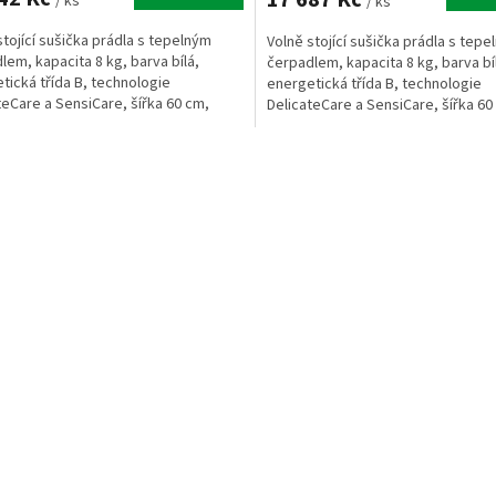
/ ks
/ ks
stojící sušička prádla s tepelným
Volně stojící sušička prádla s tep
lem, kapacita 8 kg, barva bílá,
čerpadlem, kapacita 8 kg, barva bí
tická třída B, technologie
energetická třída B, technologie
teCare a SensiCare, šířka 60 cm,
DelicateCare a SensiCare, šířka 60
a 66 cm, ovládání...
hloubka 66 cm, ovládání...
O
v
l
á
d
a
c
í
p
r
v
k
y
v
ý
p
i