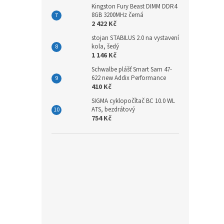
Kingston Fury Beast DIMM DDR4
8GB 3200MHz černá
2 422 Kč
stojan STABILUS 2.0 na vystavení
kola, šedý
1 146 Kč
Schwalbe plášť Smart Sam 47-
622 new Addix Performance
410 Kč
SIGMA cyklopočítač BC 10.0 WL
ATS, bezdrátový
754 Kč