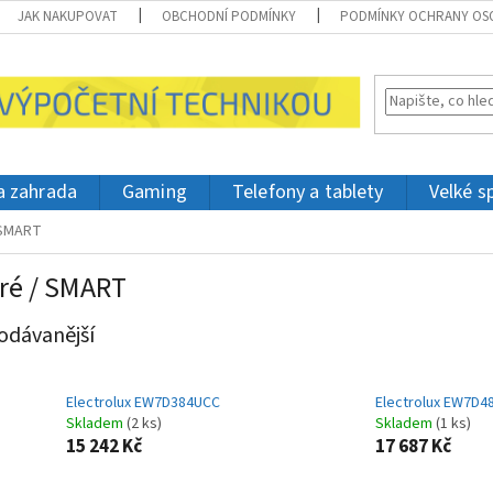
JAK NAKUPOVAT
OBCHODNÍ PODMÍNKY
PODMÍNKY OCHRANY OS
 a zahrada
Gaming
Telefony a tablety
Velké s
 SMART
ré / SMART
odávanější
Electrolux EW7D384UCC
Electrolux EW7D4
Skladem
(2 ks)
Skladem
(1 ks)
15 242 Kč
17 687 Kč