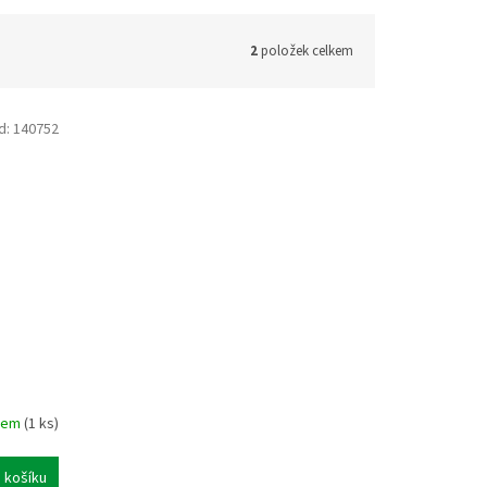
2
položek celkem
d:
140752
dem
(1 ks)
 košíku