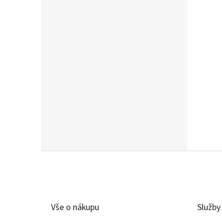
Z
á
p
a
t
Vše o nákupu
Služby
í