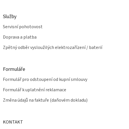
i
s
u
Služby
Servisní pohotovost
Doprava a platba
Zpětný odběr vysloužilých elektrozařízení / baterií
Formuláře
Formulář pro odstoupení od kupní smlouvy
Formulář k uplatnění reklamace
Změna údajů na faktuře (daňovém dokladu)
KONTAKT