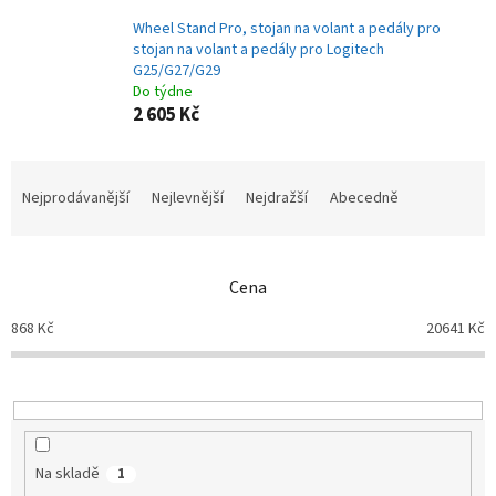
Wheel Stand Pro, stojan na volant a pedály pro
stojan na volant a pedály pro Logitech
G25/G27/G29
Do týdne
2 605 Kč
Ř
a
Nejprodávanější
Nejlevnější
Nejdražší
Abecedně
z
e
n
Cena
í
p
868
Kč
20641
Kč
r
o
d
u
k
t
Na skladě
1
ů