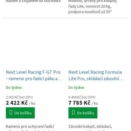
hubem a stojanem na sluchátka
monitor, určený pro kokpity
řady Lite, nosnost 20 kg,
podpora monitorů až 55"
Next Level Racing F-GT Pro
Next Level Racing Formula
- rameno pro řadicí páku a
Lite Pro, skládací závodní
ruční brzdu
kokpit
Do týdne
Do týdne
2 002 Kč bez DPH
6 434 Kč bez DPH
2 422 Kč
7 785 Kč
/ ks
/ ks
Do košíku
Do košíku
Rameno pro uchycení řadící
Závodní kokpit, skládací,