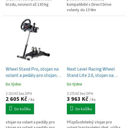
brzdu, nosnost až 130 kg
kompatibilní s Direct Drive
volanty do 13 Nm
Wheel Stand Pro, stojan na
Next Level Racing Wheel
volant a pedály pro stojan
Stand Lite 2.0, stojan na
na volant a pedály pro
volant a pedály
Do týdne
Do týdne
Logitech G25/G27/G29
2 153 Kč bez DPH
3 275 Kč bez DPH
2 605 Kč
3 963 Kč
/ ks
/ ks
Do košíku
Do košíku
stojan na volant a pedály pro
Přizpůsobitelný stojan pro
stojan na volant a pedály pro
volant (nastavitelný úhel, výška