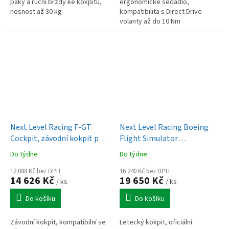
páky a ruční brzdy ke kokpitu,
ergonomické sedadlo,
nosnost až 30 kg
kompatibilita s Direct Drive
volanty až do 10 Nm
Next Level Racing F-GT
Next Level Racing Boeing
Cockpit, závodní kokpit pro
Flight Simulator
F1 nebo GT
Commercial, letecký kokpit
Do týdne
Do týdne
12 088 Kč bez DPH
16 240 Kč bez DPH
14 626 Kč
19 650 Kč
/ ks
/ ks
Do košíku
Do košíku
Závodní kokpit, kompatibilní se
Letecký kokpit, oficiální