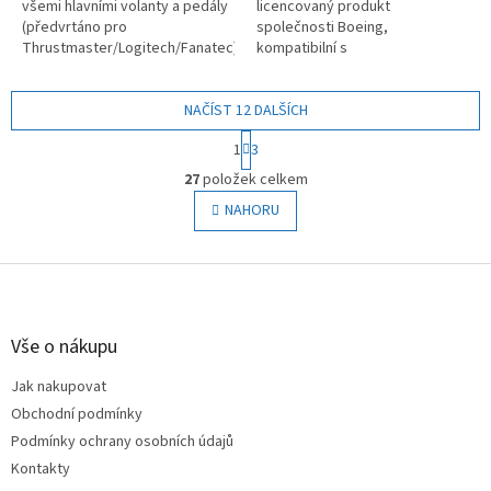
všemi hlavními volanty a pedály
licencovaný produkt
(předvrtáno pro
společnosti Boeing,
Thrustmaster/Logitech/Fanatec),
kompatibilní s
nastavitelná poloha volantu,
Thrustmaster/Logitech/Saitek/Hon
řazení a polohy pedálů
Fly/Crosswind a dalšími
NAČÍST 12 DALŠÍCH
značkami leteckého...
S
1
3
t
O
r
27
položek celkem
v
á
l
NAHORU
n
á
k
o
d
v
Z
a
á
c
á
n
í
p
í
p
a
Vše o nákupu
r
t
v
Jak nakupovat
í
k
Obchodní podmínky
y
v
Podmínky ochrany osobních údajů
ý
Kontakty
p