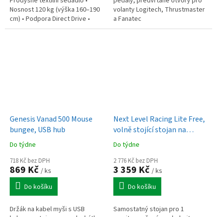
Prodyšné textilní sedadlo •
pedály, předvrtané otvory pro
Nosnost 120 kg (výška 160–190
volanty Logitech, Thrustmaster
cm) • Podpora Direct Drive •
a Fanatec
Držák řadicí páky a brzdy •
Hmotnost 15,6 kg • Balení:...
Genesis Vanad 500 Mouse
Next Level Racing Lite Free,
bungee, USB hub
volně stojící stojan na
monitor
Do týdne
Do týdne
718 Kč bez DPH
2 776 Kč bez DPH
869 Kč
3 359 Kč
/ ks
/ ks
Do košíku
Do košíku
Držák na kabel myši s USB
Samostatný stojan pro 1