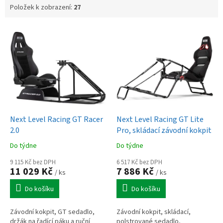
Položek k zobrazení:
27
V
ý
p
i
s
p
r
o
d
Next Level Racing GT Racer
Next Level Racing GT Lite
u
2.0
Pro, skládací závodní kokpit
k
Do týdne
Do týdne
t
ů
9 115 Kč bez DPH
6 517 Kč bez DPH
11 029 Kč
7 886 Kč
/ ks
/ ks
Do košíku
Do košíku
Závodní kokpit, GT sedadlo,
Závodní kokpit, skládací,
držák na řadící páku a ruční
polstrované sedadlo,