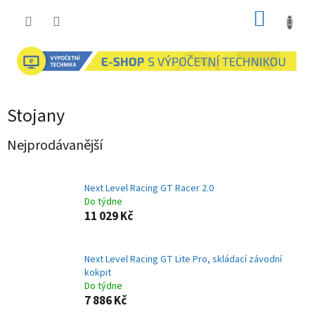
Přejít
NÁKUP
na
obsah
KOŠÍK
Stojany
Nejprodávanější
Next Level Racing GT Racer 2.0
Do týdne
11 029 Kč
Next Level Racing GT Lite Pro, skládací závodní
kokpit
Do týdne
7 886 Kč