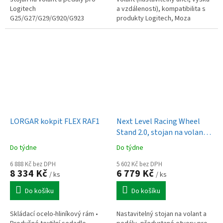
Logitech
a vzdálenosti), kompatibilita s
G25/G27/G29/G920/G923
produkty Logitech, Moza
Racing, Thrustmaster a Fanatec
LORGAR kokpit FLEX RAF1
Next Level Racing Wheel
Stand 2.0, stojan na volant a
pedály
Do týdne
Do týdne
6 888 Kč bez DPH
5 602 Kč bez DPH
8 334 Kč
6 779 Kč
/ ks
/ ks
Do košíku
Do košíku
Skládací ocelo-hliníkový rám •
Nastavitelný stojan na volant a