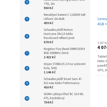
770), 1ks
550 Kč
Nenabíjecí baterie C LS26500 Saft
Lenov
Lithium 1ks Bulk
439 Kč
4GB +
Schwalbe plášť Motion
Hurricane 29x2,0 Addix
RaceGuard reflexní pruh
678 Kč
3 367 
4 07
Kingston Fury Beast DIMM DDR4
8GB 3200MHz černá
Tablet
2 422 Kč
Helio 
stojan STABILUS 2.0 na vystavení
paměťo
kola, šedý
GPS, 8
1 146 Kč
bateri
Schwalbe plášť Smart Sam 47-
622 new Addix Performance
410 Kč
SIGMA cyklopočítač BC 10.0 WL
ATS, bezdrátový
754 Kč