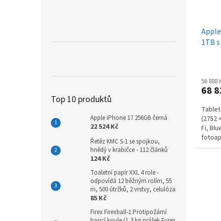
Apple
1TB s
56 888
68 8
Top 10 produktů
Tablet
Apple iPhone 17 256GB černá
(2752 
22 524 Kč
Fi, Bl
fotoap
Řetěz KMC S-1 se spojkou,
iPadOS
hnědý v krabičce - 112 článků
124 Kč
Toaletní papír XXL 4 role -
odpovídá 12 běžným rolím, 55
m, 500 útržků, 2 vrstvy, celulóza
85 Kč
Firex Firexball-1 Protipožární
hasicí koule (1,3 kg prášek Furex