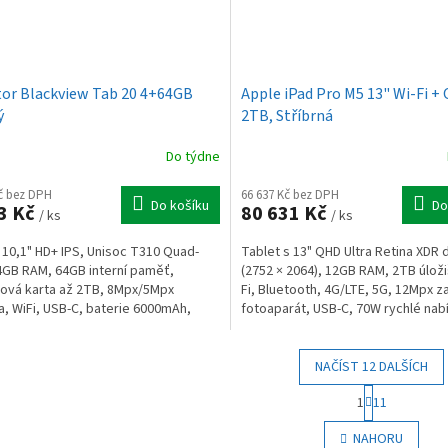
tor Blackview Tab 20 4+64GB
Apple iPad Pro M5 13" Wi-Fi + 
ý
2TB, Stříbrná
Do týdne
Kč bez DPH
66 637 Kč bez DPH
Do košíku
Do
3 Kč
80 631 Kč
/ ks
/ ks
 10,1" HD+ IPS, Unisoc T310 Quad-
Tablet s 13" QHD Ultra Retina XDR 
4GB RAM, 64GB interní paměť,
(2752 × 2064), 12GB RAM, 2TB úloži
ová karta až 2TB, 8Mpx/5Mpx
Fi, Bluetooth, 4G/LTE, 5G, 12Mpx z
, WiFi, USB-C, baterie 6000mAh,
fotoaparát, USB-C, 70W rychlé nabí
 Android 15
iPadOS 26.
NAČÍST 12 DALŠÍCH
S
1
11
t
O
r
v
NAHORU
á