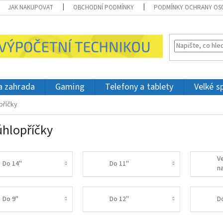
JAK NAKUPOVAT
OBCHODNÍ PODMÍNKY
PODMÍNKY OCHRANY OS
 a zahrada
Gaming
Telefony a tablety
Velké s
příčky
úhlopříčky
V
Do 14"
Do 11"
n
Do 9"
Do 12"
D