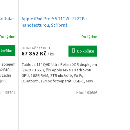
Cellular
Apple iPad Pro M5 11" Wi-Fi 2TB s
nanotexturou, Stříbrná
Do týdne
Do týdne
56 076 Kč bez DPH
 košíku
Do košíku
67 852 Kč
/ ks
displejem
Tablet s 11" QHD Ultra Retina XDR displejem
ožiště,
(2420 × 1668), čip Apple M5 s 10jádrovou
x zadní
GPU, 16GB RAM, 2TB úložiště, Wi-Fi,
jení,
Bluetooth, 12Mpx fotoaparát, USB-C, 60W
nabíjení, iPadOS...
d:
195704
Kód:
193686