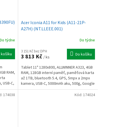
B390FU)
Acer Iconia A11 for Kids (A11-21P-
A27H) (NT.LLEEE.001)
Do týdne
Do týdne
3 151 Kč bez DPH
 košíku
Do košíku
3 813 Kč
/ ks
ím
Tablet 11" 1280x800, ALLWINNER A323, 4GB
 8GB RAM,
RAM, 128GB interní paměť, paměťová karta
rta
až 1TB, bluetooth 5.4, GPS, 5mpx a 2mpx
h, USB-C,
kamera, USB-C, 5000mAh aku, 500g, Google
Android 15
d:
174038
Kód:
174024