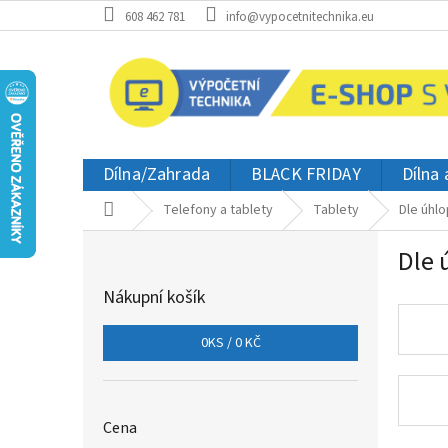
Přejít
608 462 781
info@vypocetnitechnika.eu
na
obsah
Dílna/Zahrada
BLACK FRIDAY
Dílna
Domů
Telefony a tablety
Tablety
Dle úhlo
P
Dle 
o
s
Nákupní košík
t
r
0
KS /
0 KČ
a
n
n
í
Cena
p