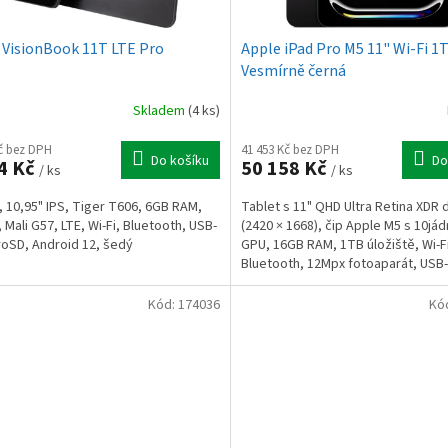
VisionBook 11T LTE Pro
Apple iPad Pro M5 11" Wi-Fi 1
Vesmírně černá
Skladem
(4 ks)
Kč bez DPH
41 453 Kč bez DPH
Do košíku
Do
4 Kč
50 158 Kč
/ ks
/ ks
, 10,95" IPS, Tiger T606, 6GB RAM,
Tablet s 11" QHD Ultra Retina XDR 
 Mali G57, LTE, Wi-Fi, Bluetooth, USB-
(2420 × 1668), čip Apple M5 s 10já
roSD, Android 12, šedý
GPU, 16GB RAM, 1TB úložiště, Wi-Fi
Bluetooth, 12Mpx fotoaparát, USB
nabíjení, iPadOS...
Kód:
174036
Kó