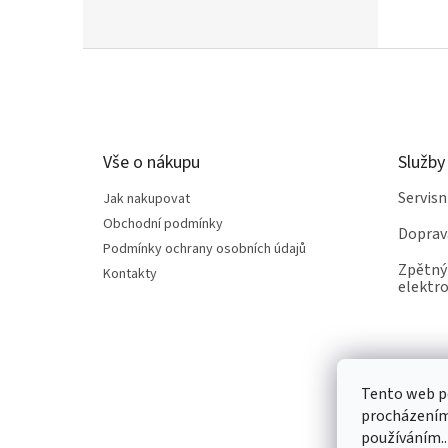
Z
á
p
a
t
Vše o nákupu
Služby
í
Servis
Jak nakupovat
Obchodní podmínky
Doprav
Podmínky ochrany osobních údajů
Zpětný 
Kontakty
elektro
Tento web po
procházením 
používáním..