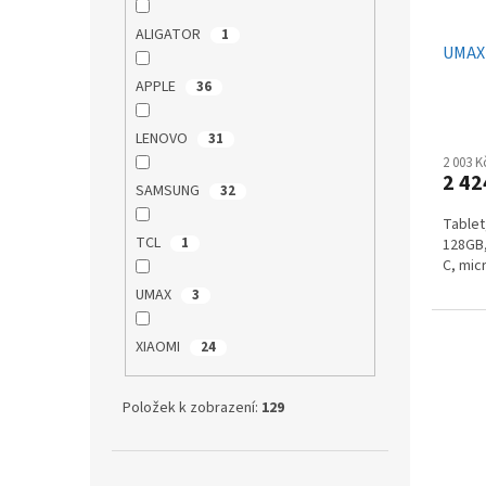
d
t
u
ů
ALIGATOR
1
UMAX 
k
t
APPLE
36
ů
LENOVO
31
2 003 
2 42
SAMSUNG
32
Tablet
TCL
1
128GB,
C, mic
UMAX
3
XIAOMI
24
Položek k zobrazení:
129