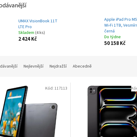
odávanější
Apple iPad Pro M5
UMAX VisionBook 11T
Wi-Fi 1TB, Vesmír
LTE Pro
černá
Skladem
(4 ks)
Do týdne
2 424 Kč
50 158 Kč
dávanější
Nejlevnější
Nejdražší
Abecedně
Kód:
117113
Kó