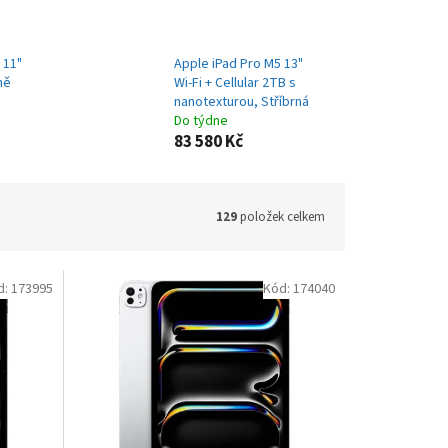
 11"
Apple iPad Pro M5 13"
ně
Wi-Fi + Cellular 2TB s
nanotexturou, Stříbrná
Do týdne
83 580 Kč
129
položek celkem
d:
173995
Kód:
174040