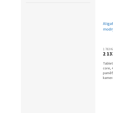
Aliga
modr
1 763 
2 13
Tablet
core, 
paměť
kamera
Google