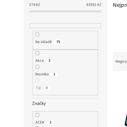
a
Nejpr
574
Kč
83581
Kč
n
e
l
Na skladě
75
Ř
a
Akce
3
Nejpro
z
e
Novinka
1
V
n
ý
í
Tip
0
p
p
i
r
Značky
s
o
p
d
r
u
o
k
ACER
1