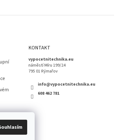
KONTAKT
vypocetnitechnika.eu
upní
náměstí Míru 199/24
795 01 Rýmařov
ace
info@vypocetnitechnika.eu
ovém
608 462 781
Souhlasím