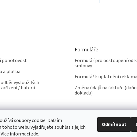
l
n
á
k
d
o
a
v
c
á
í
n
p
í
r
v
Formuláře
k
y
ní pohotovost
Formulář pro odstoupení od k
v
smlouvy
ý
a a platba
p
Formulář k uplatnění reklam
i
odběr vysloužilých
s
zařízení / baterií
Změna údajů na faktuře (daň
dokladu)
u
užívá soubory cookie. Dalším
Odmítnout
tohoto webu vyjadřujete souhlas s jejich
 Více informací
zde
.