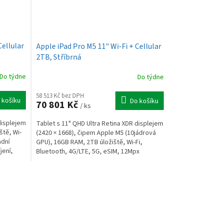
Cellular
Apple iPad Pro M5 11" Wi-Fi + Cellular
2TB, Stříbrná
Do týdne
Do týdne
58 513 Kč bez DPH
 košíku
Do košíku
70 801 Kč
/ ks
displejem
Tablet s 11" QHD Ultra Retina XDR displejem
ště, Wi-
(2420 × 1668), čipem Apple M5 (10jádrová
adní
GPU), 16GB RAM, 2TB úložiště, Wi-Fi,
jení,
Bluetooth, 4G/LTE, 5G, eSIM, 12Mpx
fotoaparát, USB-C,...