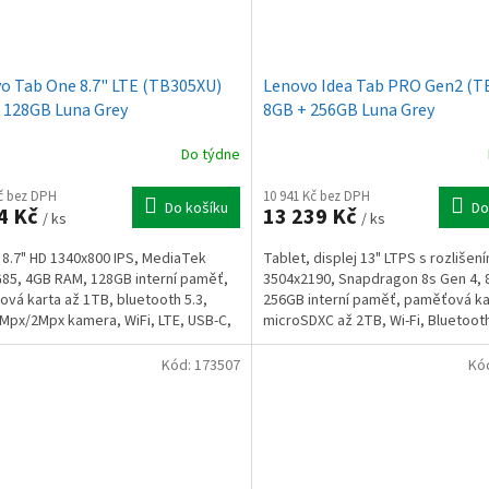
o Tab One 8.7" LTE (TB305XU)
Lenovo Idea Tab PRO Gen2 (T
 128GB Luna Grey
8GB + 256GB Luna Grey
Do týdne
Kč bez DPH
10 941 Kč bez DPH
Do košíku
Do
4 Kč
13 239 Kč
/ ks
/ ks
 8.7" HD 1340x800 IPS, MediaTek
Tablet, displej 13" LTPS s rozlišen
G85, 4GB RAM, 128GB interní paměť,
3504x2190, Snapdragon 8s Gen 4,
vá karta až 1TB, bluetooth 5.3,
256GB interní paměť, paměťová ka
Mpx/2Mpx kamera, WiFi, LTE, USB-C,
microSDXC až 2TB, Wi-Fi, Bluetoot
e 5100mAh,...
kamera 13MPx zadní...
Kód:
173507
Kó