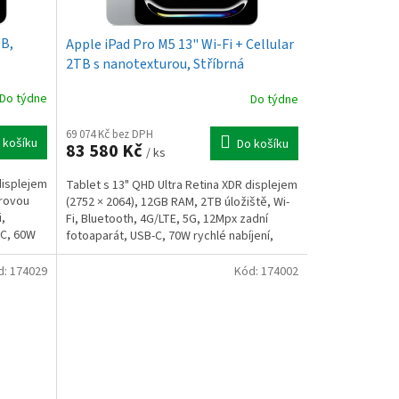
TB,
Apple iPad Pro M5 13" Wi-Fi + Cellular
2TB s nanotexturou, Stříbrná
Do týdne
Do týdne
69 074 Kč bez DPH
 košíku
Do košíku
83 580 Kč
/ ks
displejem
Tablet s 13" QHD Ultra Retina XDR displejem
drovou
(2752 × 2064), 12GB RAM, 2TB úložiště, Wi-
,
Fi, Bluetooth, 4G/LTE, 5G, 12Mpx zadní
-C, 60W
fotoaparát, USB-C, 70W rychlé nabíjení,
iPadOS 26.
d:
174029
Kód:
174002