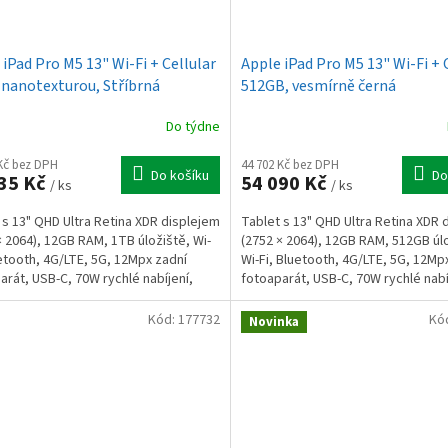
 iPad Pro M5 13" Wi-Fi + Cellular
Apple iPad Pro M5 13" Wi-Fi + 
 nanotexturou, Stříbrná
512GB, vesmírně černá
Do týdne
 Kč bez DPH
44 702 Kč bez DPH
Do košíku
Do
35 Kč
54 090 Kč
/ ks
/ ks
 s 13" QHD Ultra Retina XDR displejem
Tablet s 13" QHD Ultra Retina XDR 
× 2064), 12GB RAM, 1TB úložiště, Wi-
(2752 × 2064), 12GB RAM, 512GB úl
uetooth, 4G/LTE, 5G, 12Mpx zadní
Wi-Fi, Bluetooth, 4G/LTE, 5G, 12Mp
arát, USB-C, 70W rychlé nabíjení,
fotoaparát, USB-C, 70W rychlé nabí
 26.
iPadOS 26.
Kód:
177732
Kó
Novinka