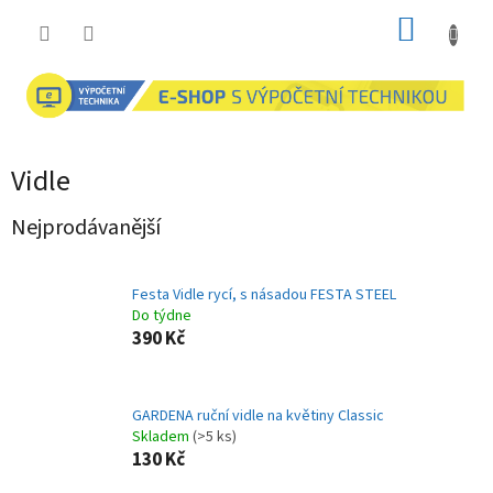
Přejít
NÁKUP
na
obsah
KOŠÍK
Vidle
Nejprodávanější
Festa Vidle rycí, s násadou FESTA STEEL
Do týdne
390 Kč
GARDENA ruční vidle na květiny Classic
Skladem
(>5 ks)
130 Kč