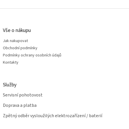
v
l
Z
á
á
d
p
a
a
Vše o nákupu
c
t
í
Jak nakupovat
í
p
Obchodní podmínky
r
v
Podmínky ochrany osobních údajů
k
Kontakty
y
v
ý
p
Služby
i
s
Servisní pohotovost
u
Doprava a platba
Zpětný odběr vysloužilých elektrozařízení / baterií