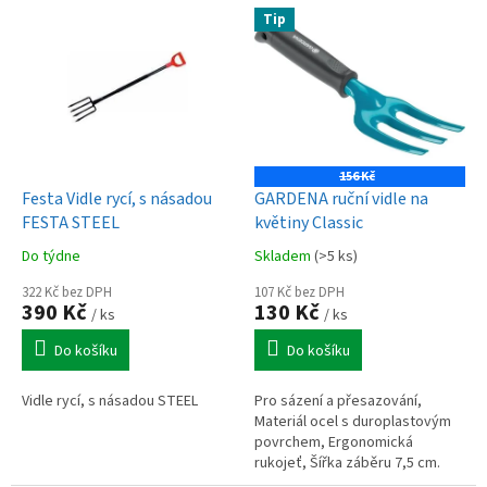
V
Tip
ý
p
i
s
p
r
o
156 Kč
d
Festa Vidle rycí, s násadou
GARDENA ruční vidle na
u
FESTA STEEL
květiny Classic
k
Do týdne
Skladem
(>5 ks)
t
ů
322 Kč bez DPH
107 Kč bez DPH
390 Kč
130 Kč
/ ks
/ ks
Do košíku
Do košíku
Vidle rycí, s násadou STEEL
Pro sázení a přesazování,
Materiál ocel s duroplastovým
povrchem, Ergonomická
rukojeť, Šířka záběru 7,5 cm.