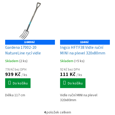
1 049 Kč
114 Kč
Gardena 17002-20
Ingco HFTF38 Vidle ruční
NatureLine rycí vidle
MINI na plevel 320x80mm
Skladem
(2 ks)
Skladem
(>5 ks)
776 Kč bez DPH
92 Kč bez DPH
939 Kč
111 Kč
/ ks
/ ks
Do košíku
Do košíku
Délka 117 cm
Vidle ruční MINI na plevel
320x80mm
4
položek celkem
O