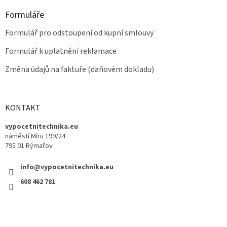
Formuláře
Formulář pro odstoupení od kupní smlouvy
Formulář k uplatnění reklamace
Změna údajů na faktuře (daňovém dokladu)
KONTAKT
vypocetnitechnika.eu
náměstí Míru 199/24
795 01 Rýmařov
info@vypocetnitechnika.eu
608 462 781