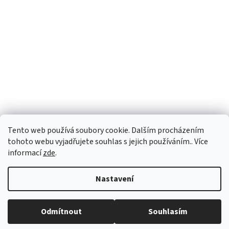
Tento web používá soubory cookie. Dalším procházením
tohoto webu vyjadřujete souhlas s jejich používáním.. Více
informací
zde
.
Vytvořil Shoptet
Nastavení
Copyright 2026
vypocetnitechnika.eu
. Všechna práva vyhrazena.
Odmítnout
Souhlasím
Upravit nastavení cookies