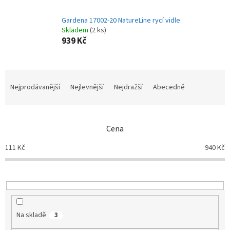
Gardena 17002-20 NatureLine rycí vidle
Skladem
(2 ks)
939 Kč
Ř
a
Nejprodávanější
Nejlevnější
Nejdražší
Abecedně
z
e
n
Cena
í
p
111
Kč
940
Kč
r
o
d
u
k
t
Na skladě
3
ů