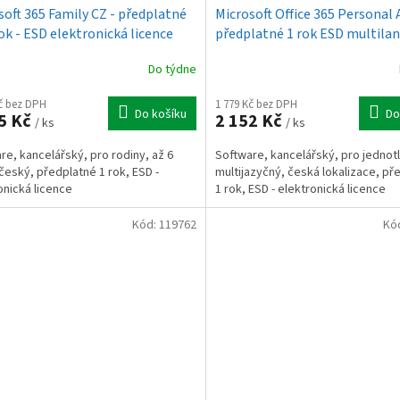
soft 365 Family CZ - předplatné
Microsoft Office 365 Personal A
rok - ESD elektronická licence
předplatné 1 rok ESD multila
elektronická licence
Do týdne
Kč bez DPH
1 779 Kč bez DPH
Do košíku
Do
5 Kč
2 152 Kč
/ ks
/ ks
re, kancelářský, pro rodiny, až 6
Software, kancelářský, pro jednotl
český, předplatné 1 rok, ESD -
multijazyčný, česká lokalizace, př
onická licence
1 rok, ESD - elektronická licence
Kód:
119762
Kó