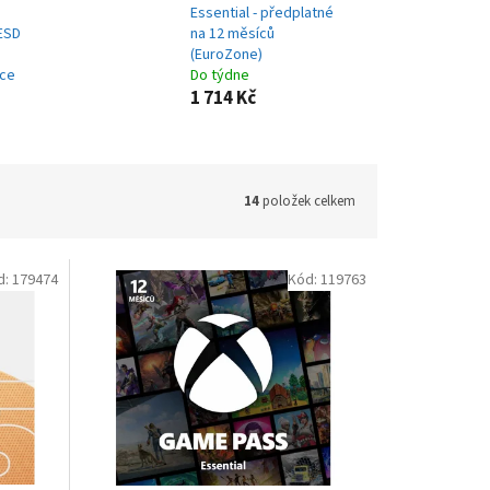
Essential - předplatné
 ESD
na 12 měsíců
(EuroZone)
nce
Do týdne
1 714 Kč
14
položek celkem
d:
179474
Kód:
119763