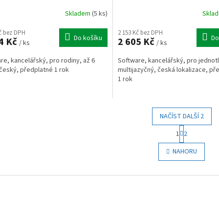
Skladem
(5 ks)
Skla
Kč bez DPH
2 153 Kč bez DPH
Do košíku
Do
4 Kč
2 605 Kč
/ ks
/ ks
re, kancelářský, pro rodiny, až 6
Software, kancelářský, pro jednotl
český, předplatné 1 rok
multijazyčný, česká lokalizace, př
1 rok
NAČÍST DALŠÍ 2
S
1
2
t
O
r
v
NAHORU
á
l
n
á
k
d
o
a
v
c
á
í
n
p
í