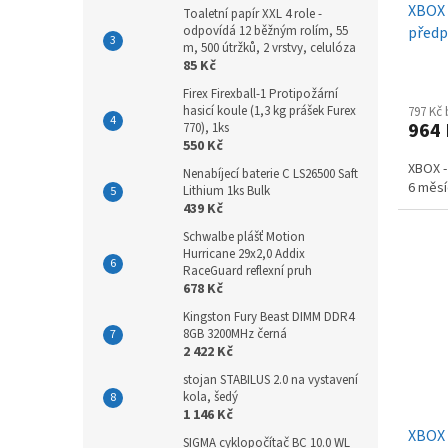
XBOX 
Toaletní papír XXL 4 role -
odpovídá 12 běžným rolím, 55
předp
m, 500 útržků, 2 vrstvy, celulóza
85 Kč
Firex Firexball-1 Protipožární
hasicí koule (1,3 kg prášek Furex
797 Kč
964
770), 1ks
550 Kč
XBOX -
Nenabíjecí baterie C LS26500 Saft
6 měsí
Lithium 1ks Bulk
439 Kč
Schwalbe plášť Motion
Hurricane 29x2,0 Addix
RaceGuard reflexní pruh
678 Kč
Kingston Fury Beast DIMM DDR4
8GB 3200MHz černá
2 422 Kč
stojan STABILUS 2.0 na vystavení
kola, šedý
1 146 Kč
XBOX 
SIGMA cyklopočítač BC 10.0 WL