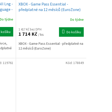
ll Lng -
XBOX - Game Pass Essential -
nguage -
předplatné na 12 měsíců (EuroZone)
Do týdne
Do týdne
1 417 Kč bez DPH
 košíku
Do košíku
1 714 Kč
/ ks
ivce,
XBOX - Game Pass Essential - předplatné na
edplatné
12 měsíců (EuroZone)
d:
119761
Kód:
178849