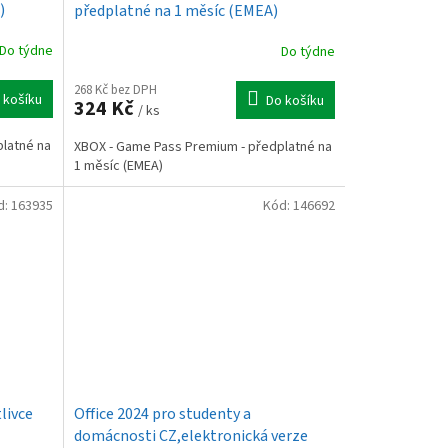
)
předplatné na 1 měsíc (EMEA)
Do týdne
Do týdne
268 Kč bez DPH
 košíku
Do košíku
324 Kč
/ ks
latné na
XBOX - Game Pass Premium - předplatné na
1 měsíc (EMEA)
d:
163935
Kód:
146692
livce
Office 2024 pro studenty a
domácnosti CZ,elektronická verze