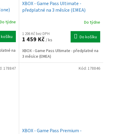
XBOX - Game Pass Ultimate -
Zone)
předplatné na 3 měsíce (EMEA)
Do týdne
Do týdne
1 206 Kč bez DPH
 košíku
Do košíku
1 459 Kč
/ ks
platné na
XBOX - Game Pass Ultimate - předplatné na
3 měsíce (EMEA)
d:
178847
Kód:
178846
XBOX - Game Pass Premium -