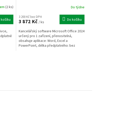
ESD
dem
(2 ks)
Do týdne
3 200 Kč bez DPH
 košíku
Do košíku
3 872 Kč
/ ks
ivce,
Kancelářský software Microsoft Office 2024
edplatné
určený pro 1 zařízení, přenositelná,
obsahuje aplikace: Word, Excel a
PowerPoint, délka předplatného: bez
omezení, trvalá licence,...