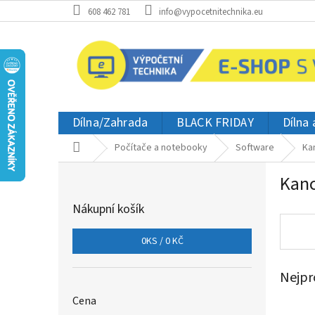
Přejít
608 462 781
info@vypocetnitechnika.eu
na
obsah
Dílna/Zahrada
BLACK FRIDAY
Dílna
Domů
Počítače a notebooky
Software
Ka
P
Kanc
o
s
Nákupní košík
t
r
0
KS /
0 KČ
a
n
Nejpr
n
í
Cena
p