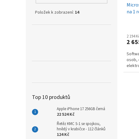
Micro
k
na 1 
t
Položek k zobrazení:
14
ů
2 194 
2 65
Softwa
osob, 
elektr
Top 10 produktů
Apple iPhone 17 256GB černá
22 524 Kč
Řetěz KMC S-1 se spojkou,
hnědý v krabičce - 112 článků
124 Kč