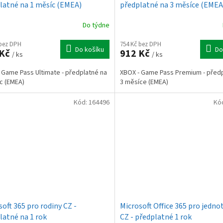
latné na 1 měsíc (EMEA)
předplatné na 3 měsíce (EMEA
Do týdne
 bez DPH
754 Kč bez DPH
Do košíku
Do
 Kč
912 Kč
/ ks
/ ks
 Game Pass Ultimate - předplatné na
XBOX - Game Pass Premium - předp
c (EMEA)
3 měsíce (EMEA)
Kód:
164496
Kó
soft 365 pro rodiny CZ -
Microsoft Office 365 pro jednot
latné na 1 rok
CZ - předplatné 1 rok