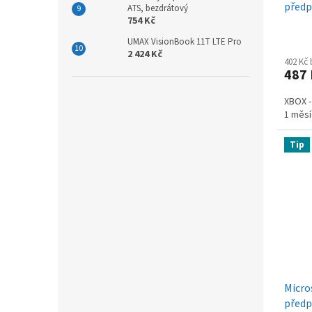
předp
ATS, bezdrátový
754 Kč
UMAX VisionBook 11T LTE Pro
2 424 Kč
402 Kč
487
XBOX -
1 měsí
Tip
Micro
předp