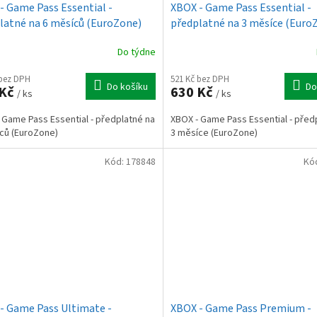
- Game Pass Essential -
XBOX - Game Pass Essential -
latné na 6 měsíců (EuroZone)
předplatné na 3 měsíce (Euro
Do týdne
 bez DPH
521 Kč bez DPH
Do košíku
Do
 Kč
630 Kč
/ ks
/ ks
 Game Pass Essential - předplatné na
XBOX - Game Pass Essential - před
ců (EuroZone)
3 měsíce (EuroZone)
Kód:
178848
Kó
- Game Pass Ultimate -
XBOX - Game Pass Premium -