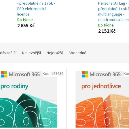
- předplatné na 1 rok -
Personal All Lng -
ESD elektronická
předplatné 1 rok
licence
multilanguage -
Do týdne
elektronická lice
2 655 Kč
Do týdne
2 152 Kč
dávanější
Nejlevnější
Nejdražší
Abecedně
Kód:
169636
Kó