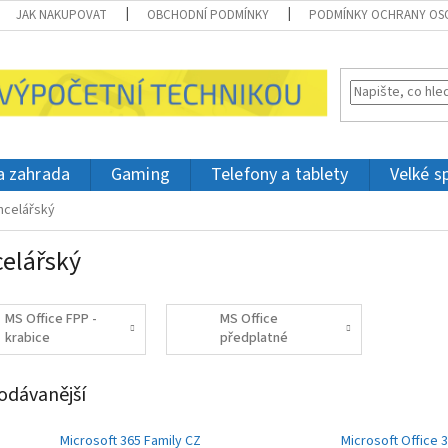
JAK NAKUPOVAT
OBCHODNÍ PODMÍNKY
PODMÍNKY OCHRANY OS
 a zahrada
Gaming
Telefony a tablety
Velké s
ncelářský
elářský
MS Office FPP -
MS Office
krabice
předplatné
odávanější
Microsoft 365 Family CZ
Microsoft Office 