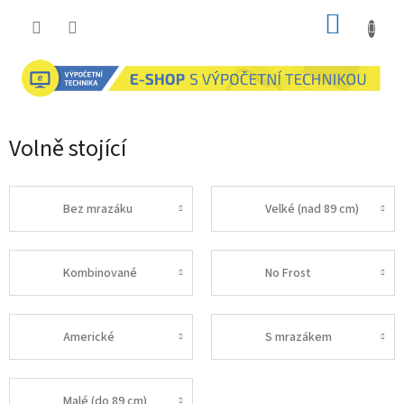
Přejít
NÁKUP
na
obsah
KOŠÍK
Volně stojící
Bez mrazáku
Velké (nad 89 cm)
Kombinované
No Frost
Americké
S mrazákem
Malé (do 89 cm)