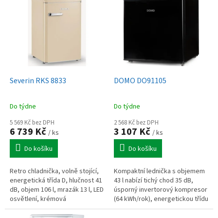
ý
p
i
s
p
r
o
d
Severin RKS 8833
DOMO DO91105
u
k
Do týdne
Do týdne
t
ů
5 569 Kč bez DPH
2 568 Kč bez DPH
6 739 Kč
3 107 Kč
/ ks
/ ks
Do košíku
Do košíku
Retro chladnička, volně stojící,
Kompaktní lednička s objemem
energetická třída D, hlučnost 41
43 l nabízí tichý chod 35 dB,
dB, objem 106 l, mrazák 13 l, LED
úsporný invertorový kompresor
osvětlení, krémová
(64 kWh/rok), energetickou třídu
D a otočné dveře. Ideální do
kanceláře, pokoje i...