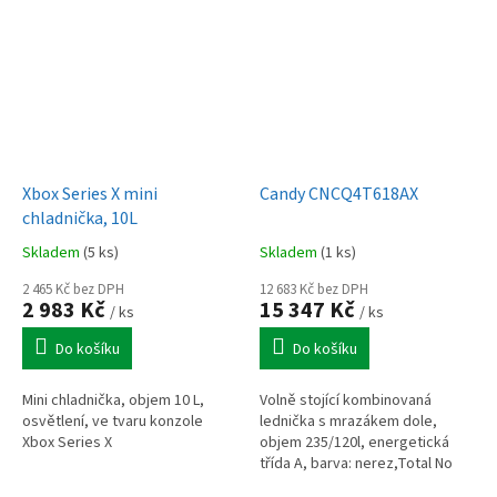
šířka 47 cm, výška 144 cm.
Xbox Series X mini
Candy CNCQ4T618AX
chladnička, 10L
Skladem
(5 ks)
Skladem
(1 ks)
2 465 Kč bez DPH
12 683 Kč bez DPH
2 983 Kč
15 347 Kč
/ ks
/ ks
Do košíku
Do košíku
Mini chladnička, objem 10 L,
Volně stojící kombinovaná
osvětlení, ve tvaru konzole
lednička s mrazákem dole,
Xbox Series X
objem 235/120l, energetická
třída A, barva: nerez,Total No
Frost, invertorový kompresor,