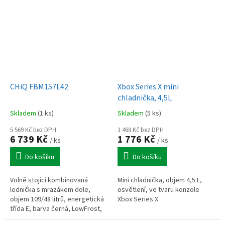
displej.
tichým chodem 39 dB a
praktickým vnitřním...
CHiQ FBM157L42
Xbox Series X mini
chladnička, 4,5L
Skladem
(1 ks)
Skladem
(5 ks)
5 569 Kč bez DPH
1 468 Kč bez DPH
6 739 Kč
1 776 Kč
/ ks
/ ks
Do košíku
Do košíku
Volně stojící kombinovaná
Mini chladnička, objem 4,5 L,
lednička s mrazákem dole,
osvětlení, ve tvaru konzole
objem 109/48 litrů, energetická
Xbox Series X
třída E, barva černá, LowFrost,
LED osvlětlení, hlučnost 39 dB,