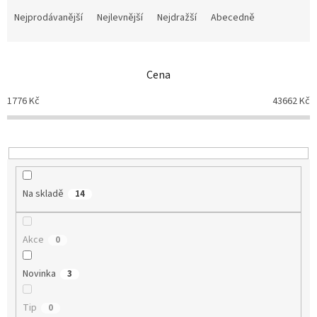
Ř
a
Nejprodávanější
Nejlevnější
Nejdražší
Abecedně
z
e
n
Cena
í
p
1776
Kč
43662
Kč
r
o
d
u
k
t
Na skladě
14
ů
Akce
0
Novinka
3
Tip
0