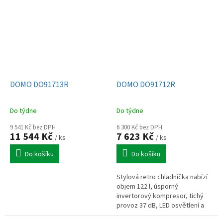
Otočné dveře, hlučnost...
provoz 39 dB a energetickou...
DOMO DO91713R
DOMO DO91712R
Do týdne
Do týdne
9 541 Kč bez DPH
6 300 Kč bez DPH
11 544 Kč
7 623 Kč
/ ks
/ ks
Do košíku
Do košíku
Stylová retro chladnička nabízí
objem 122 l, úsporný
invertorový kompresor, tichý
provoz 37 dB, LED osvětlení a
elegantní matně černý design s