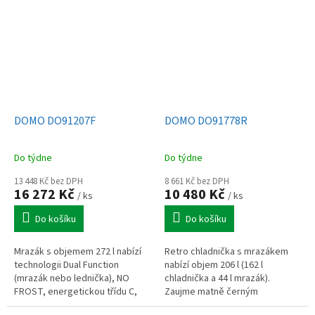
dřevěnou úchytkou.
DOMO DO91207F
DOMO DO91778R
Do týdne
Do týdne
13 448 Kč bez DPH
8 661 Kč bez DPH
16 272 Kč
10 480 Kč
/ ks
/ ks
Do košíku
Do košíku
Mrazák s objemem 272 l nabízí
Retro chladnička s mrazákem
technologii Dual Function
nabízí objem 206 l (162 l
(mrazák nebo lednička), NO
chladnička a 44 l mrazák).
FROST, energetickou třídu C,
Zaujme matně černým
Super Freeze, Super Cool a LED
designem, LED osvětlením,