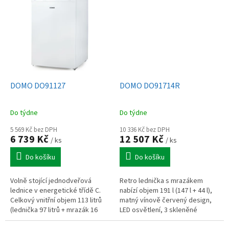
DOMO DO91127
DOMO DO91714R
Do týdne
Do týdne
5 569 Kč bez DPH
10 336 Kč bez DPH
6 739 Kč
12 507 Kč
/ ks
/ ks
Do košíku
Do košíku
Volně stojící jednodveřová
Retro lednička s mrazákem
lednice v energetické třídě C.
nabízí objem 191 l (147 l + 44 l),
Celkový vnitřní objem 113 litrů
matný vínově červený design,
(lednička 97 litrů + mrazák 16
LED osvětlení, 3 skleněné
litrů). Praktická výška 84,5 cm.
police, 2 zásuvky mrazáku, tichý