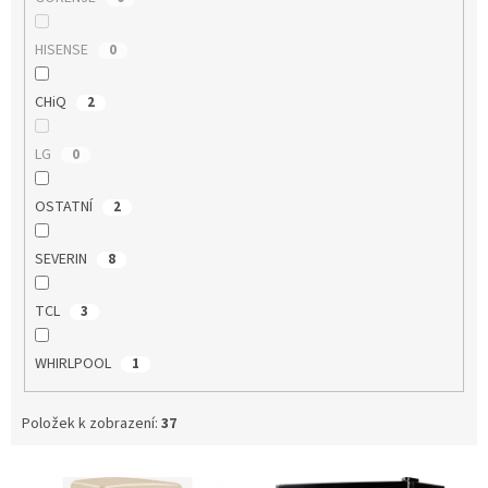
HISENSE
0
CHiQ
2
LG
0
OSTATNÍ
2
SEVERIN
8
TCL
3
WHIRLPOOL
1
Položek k zobrazení:
37
V