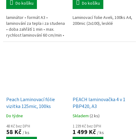
Do košíku
Do košíku
laminátor • formát A3 •
Laminovací folie Aveli, 100ks A4,
laminování za tepla i za studena
200mic (2x100), lesklé
• doba zahřátí 1 min • max.
rychlost laminování 60 cm/min •
šířka vstupu 320 mm • systém
Jam Free • Intuitivní LED-panel...
Peach Laminovací fólie
PEACH laminovačka 4 v 1
vizitka 125mic, 100ks
PBP420, A3
Do týdne
Skladem
(2 ks)
48 Kč bez DPH
1 239 Kč bez DPH
58 Kč
1 499 Kč
/ ks
/ ks