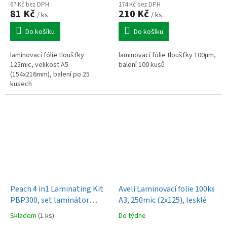
67 Kč bez DPH
174 Kč bez DPH
81 Kč
210 Kč
/ ks
/ ks
Do košíku
Do košíku
laminovací fólie tloušťky
laminovací fólie tloušťky 100µm,
125mic, velikost A5
balení 100 kusů
(154x216mm), balení po 25
kusech
Peach 4 in1 Laminating Kit
Aveli Laminovací folie 100ks
PBP300, set laminátor
A3, 250mic (2x125), lesklé
PL707, řezačka PC100-04
Skladem
(1 ks)
Do týdne