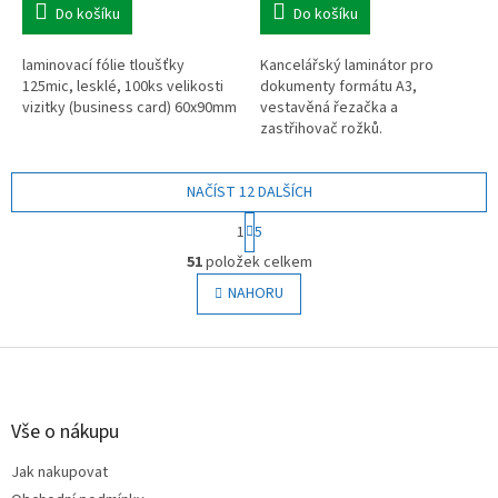
Do košíku
Do košíku
laminovací fólie tloušťky
Kancelářský laminátor pro
125mic, lesklé, 100ks velikosti
dokumenty formátu A3,
vizitky (business card) 60x90mm
vestavěná řezačka a
zastřihovač rožků.
NAČÍST 12 DALŠÍCH
S
1
5
t
O
r
51
položek celkem
v
á
l
NAHORU
n
á
k
o
d
v
Z
a
á
c
á
n
í
p
í
p
a
Vše o nákupu
r
t
v
Jak nakupovat
í
k