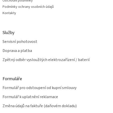
Obchodní podmínky
y
v
Podmínky ochrany osobních údajů
ý
Kontakty
p
i
s
u
Služby
Servisní pohotovost
Doprava a platba
Zpětný odběr vysloužilých elektrozařízení / baterií
Formuláře
Formulář pro odstoupení od kupní smlouvy
Formulář k uplatnění reklamace
Změna údajů na faktuře (daňovém dokladu)