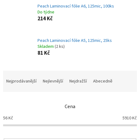
Peach Laminovací fólie A6, 125mic, 100ks
Do týdne
214 Kč
Peach Laminovací fólie A5, 125mic, 25ks
Skladem
(2 ks)
81 Kč
Ř
a
Nejprodávanější
Nejlevnější
Nejdražší
Abecedně
z
e
n
Cena
í
p
56
Kč
5910
Kč
r
o
d