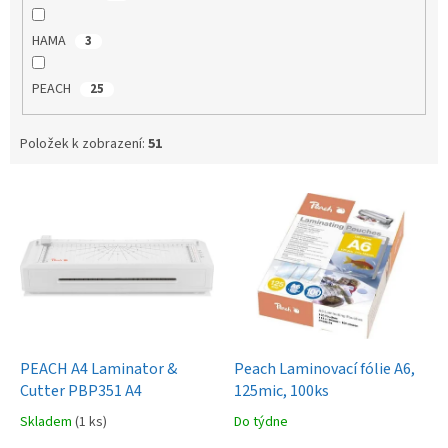
HAMA
3
PEACH
25
Položek k zobrazení:
51
V
ý
p
i
s
p
r
o
d
PEACH A4 Laminator &
Peach Laminovací fólie A6,
u
Cutter PBP351 A4
125mic, 100ks
k
Skladem
(1 ks)
Do týdne
t