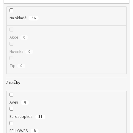
u
k
t
Na skladě
36
ů
Akce
0
Novinka
0
Tip
0
Značky
Aveli
4
Eurosupplies
11
FELLOWES
8