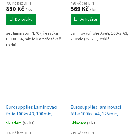
702 Kč bez DPH
470 Kč bez DPH
850 Kč
569 Kč
/ ks
/ ks
Do košíku
Do košíku
set laminátor PL707, řezačka
Laminovací folie Aveli, 100ks A3,
PC100-04, mix folií a zařezávač
250mic (2x125), lesklé
rožků
Eurosupplies Laminovací
Eurosupplies laminovací
folie 100ks A3, 100mic,
fólie 100ks, A4, 125mic,
lesklé
lesklé
Skladem
(>5 ks)
Skladem
(4 ks)
392 Kč bez DPH
219 Kč bez DPH