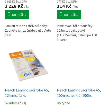
ů
1 015 Kč bez DPH
177 Kč bez DPH
1 228 Kč
214 Kč
/ ks
/ ks
Do košíku
Do košíku
Laminujte bez zahřívací doby.
laminovací fólie tloušťky
Zapněte jej, začněte a ušetřete
125mic, velikost A6
čas!
(111x154mm), balení po 100
kusech
Peach Laminovací fólie A5,
Peach Laminovací fólie A5,
125mic, 25ks
100mic, lesklé, 100ks
Skladem
(2 ks)
Do týdne