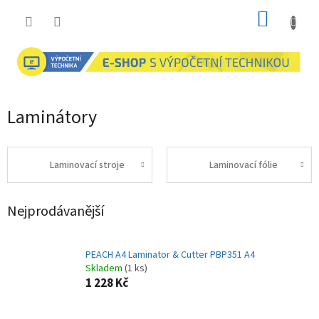
Přejít
NÁKUP
na
obsah
KOŠÍK
Laminátory
Laminovací stroje
Laminovací fólie
Nejprodávanější
PEACH A4 Laminator & Cutter PBP351 A4
Skladem
(1 ks)
1 228 Kč