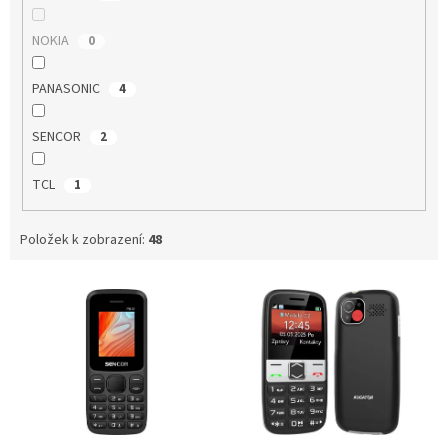
NOKIA
0
PANASONIC
4
SENCOR
2
TCL
1
Položek k zobrazení:
48
V
ý
p
i
s
p
r
o