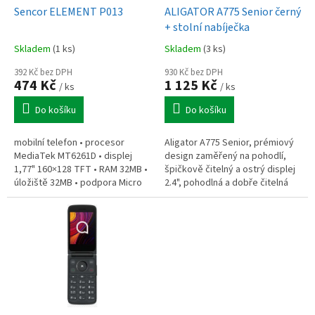
d
Sencor ELEMENT P013
ALIGATOR A775 Senior černý
u
+ stolní nabíječka
k
Skladem
(1 ks)
Skladem
(3 ks)
t
ů
392 Kč bez DPH
930 Kč bez DPH
474 Kč
1 125 Kč
/ ks
/ ks
Do košíku
Do košíku
mobilní telefon • procesor
Aligator A775 Senior, prémiový
MediaTek MT6261D • displej
design zaměřený na pohodlí,
1,77" 160×128 TFT • RAM 32MB •
špičkově čitelný a ostrý displej
úložiště 32MB • podpora Micro
2.4", pohodlná a dobře čitelná
SDHC až 32GB • Bluetooth •
tlačítka, SOS tlačítko s funkcí
Micro USB • svítilna • FM rádio •...
SOS Locator, dálkové...