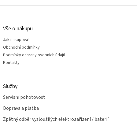
o
d
v
Z
a
á
c
á
n
í
p
í
p
a
Vše o nákupu
r
t
v
Jak nakupovat
í
k
Obchodní podmínky
y
v
Podmínky ochrany osobních údajů
ý
Kontakty
p
i
s
u
Služby
Servisní pohotovost
Doprava a platba
Zpětný odběr vysloužilých elektrozařízení / baterií