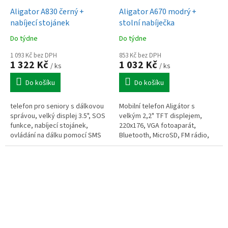
Aligator A830 černý +
Aligator A670 modrý +
nabíjecí stojánek
stolní nabíječka
Do týdne
Do týdne
1 093 Kč bez DPH
853 Kč bez DPH
1 322 Kč
1 032 Kč
/ ks
/ ks
Do košíku
Do košíku
telefon pro seniory s dálkovou
Mobilní telefon Aligátor s
správou, velký displej 3.5", SOS
velkým 2,2" TFT displejem,
funkce, nabíjecí stojánek,
220x176, VGA fotoaparát,
ovládání na dálku pomocí SMS
Bluetooth, MicroSD, FM rádio,
SOS tlačítko, SOS LOCATOR,
stolní nabíječka v balení,
vestavěná...