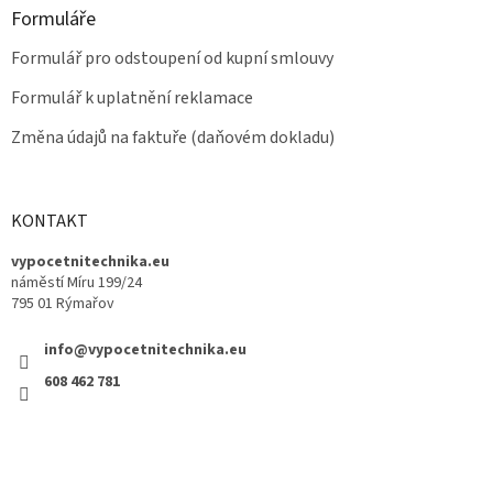
Formuláře
Formulář pro odstoupení od kupní smlouvy
Formulář k uplatnění reklamace
Změna údajů na faktuře (daňovém dokladu)
KONTAKT
vypocetnitechnika.eu
náměstí Míru 199/24
795 01 Rýmařov
info@vypocetnitechnika.eu
608 462 781