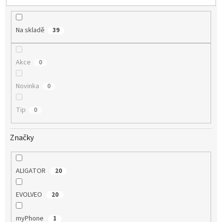
u
k
t
Na skladě
39
ů
Akce
0
Novinka
0
Tip
0
Značky
ALIGATOR
20
EVOLVEO
20
myPhone
1