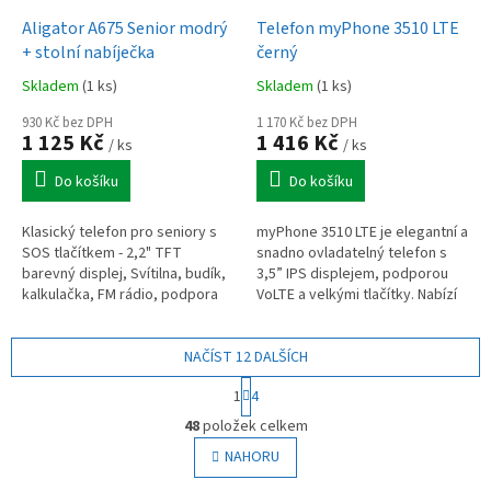
Aligator A675 Senior modrý
Telefon myPhone 3510 LTE
+ stolní nabíječka
černý
Skladem
(1 ks)
Skladem
(1 ks)
930 Kč bez DPH
1 170 Kč bez DPH
1 125 Kč
1 416 Kč
/ ks
/ ks
Do košíku
Do košíku
Klasický telefon pro seniory s
myPhone 3510 LTE je elegantní a
SOS tlačítkem - 2,2" TFT
snadno ovladatelný telefon s
barevný displej, Svítilna, budík,
3,5” IPS displejem, podporou
kalkulačka, FM rádio, podpora
VoLTE a velkými tlačítky. Nabízí
SIM toolkit, fotoaparát VGA,
výdrž až týden na jedno nabití,
bluetooth, součástí balení...
hliníkové tělo, Dual...
NAČÍST 12 DALŠÍCH
S
1
4
t
O
r
48
položek celkem
v
á
l
NAHORU
n
á
k