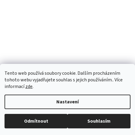
Tento web používá soubory cookie. Dalším procházením
tohoto webu vyjadřujete souhlas s jejich používáním.. Více
informací
zde
.
Vytvořil Shoptet
Nastavení
Copyright 2026
vypocetnitechnika.eu
. Všechna práva vyhrazena.
Odmítnout
Souhlasím
Upravit nastavení cookies