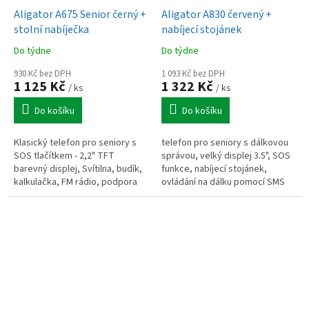
Aligator A675 Senior černý +
Aligator A830 červený +
stolní nabíječka
nabíjecí stojánek
Do týdne
Do týdne
930 Kč bez DPH
1 093 Kč bez DPH
1 125 Kč
1 322 Kč
/ ks
/ ks
Do košíku
Do košíku
Klasický telefon pro seniory s
telefon pro seniory s dálkovou
SOS tlačítkem - 2,2" TFT
správou, velký displej 3.5", SOS
barevný displej, Svítilna, budík,
funkce, nabíjecí stojánek,
kalkulačka, FM rádio, podpora
ovládání na dálku pomocí SMS
SIM toolkit, fotoaparát VGA,
bluetooth, součástí balení...