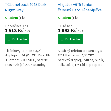
TCL onetouch 4043 Dark
Aligator A675 Senior
Night Gray
červený + stolní nabíječka
Skladem
(1 ks)
Skladem
(1 ks)
1 255 Kč bez DPH
903 Kč bez DPH
1 518 Kč
1 093 Kč
/ ks
/ ks
Do košíku
Do košíku
Tlačítkový telefon s 3,2"
Klasický telefon pro seniory s
displejem, 4G (VoLTE), Dual SIM,
SOS tlačítkem - 2,2" TFT
Bluetooth 5.0, USB-C, baterie
barevný displej, Svítilna, budík,
1380 mAh (až 270 h standby),
kalkulačka, FM rádio, podpora
SOS tlačítko, microSD až 128
SIM toolkit, fotoaparát VGA,
GB.
bluetooth, součástí balení...