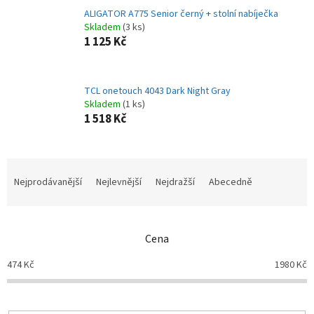
ALIGATOR A775 Senior černý + stolní nabíječka
Skladem
(3 ks)
1 125 Kč
TCL onetouch 4043 Dark Night Gray
Skladem
(1 ks)
1 518 Kč
Ř
a
Nejprodávanější
Nejlevnější
Nejdražší
Abecedně
z
e
n
Cena
í
p
474
Kč
1980
Kč
r
o
d