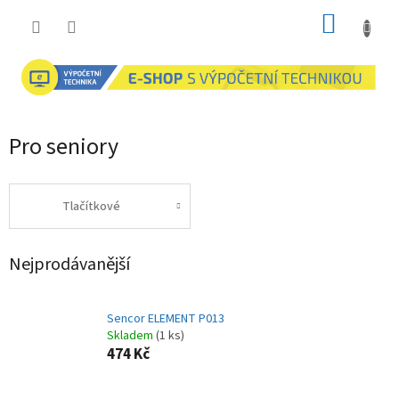
Přejít
NÁKUP
na
obsah
KOŠÍK
Pro seniory
Tlačítkové
Nejprodávanější
Sencor ELEMENT P013
Skladem
(1 ks)
474 Kč