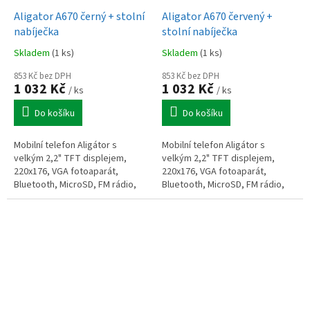
Aligator A670 černý + stolní
Aligator A670 červený +
nabíječka
stolní nabíječka
Skladem
(1 ks)
Skladem
(1 ks)
853 Kč bez DPH
853 Kč bez DPH
1 032 Kč
1 032 Kč
/ ks
/ ks
Do košíku
Do košíku
Mobilní telefon Aligátor s
Mobilní telefon Aligátor s
velkým 2,2" TFT displejem,
velkým 2,2" TFT displejem,
220x176, VGA fotoaparát,
220x176, VGA fotoaparát,
Bluetooth, MicroSD, FM rádio,
Bluetooth, MicroSD, FM rádio,
SOS tlačítko, SOS LOCATOR,
SOS tlačítko, SOS LOCATOR,
stolní nabíječka v balení,
stolní nabíječka v balení,
vestavěná...
vestavěná...