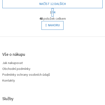
m.
NAČÍST 12 DALŠÍCH
300 m.
S
1
4
t
O
r
48
položek celkem
v
á
l
NAHORU
n
á
k
o
d
v
Z
a
á
c
á
n
í
p
í
p
a
Vše o nákupu
r
t
v
Jak nakupovat
í
k
Obchodní podmínky
y
v
Podmínky ochrany osobních údajů
ý
Kontakty
p
i
s
u
Služby