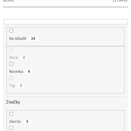
629
Kč
11704
Kč
r
o
d
u
k
t
Na skladě
24
ů
Akce
0
Novinka
9
Tip
0
Značky
Alecto
5