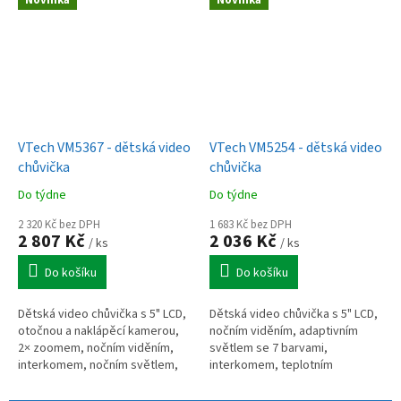
Novinka
Novinka
ochranou IPX2.
VTech VM5367 - dětská video
VTech VM5254 - dětská video
chůvička
chůvička
Do týdne
Do týdne
2 320 Kč bez DPH
1 683 Kč bez DPH
2 807 Kč
2 036 Kč
/ ks
/ ks
Do košíku
Do košíku
Dětská video chůvička s 5" LCD,
Dětská video chůvička s 5" LCD,
otočnou a naklápěcí kamerou,
nočním viděním, adaptivním
2× zoomem, nočním viděním,
světlem se 7 barvami,
interkomem, nočním světlem,
interkomem, teplotním
teplotním senzorem, výdrží
senzorem, ukolébavkami,
videa až 33 h a dosahem až 300
dobíjecí baterií a dosahem až