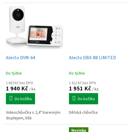
Alecto DVM-64
Alecto DBX-88 LIMITED
Do týdne
Do týdne
1 603 Kč bez DPH
1 612 Kč bez DPH
1 940 Kč
1 951 Kč
/ ks
/ ks
Do košíku
Do košíku
Videochůvička s 2,4" barevným
Dětská chůvička
displejem, bílá
Novinka