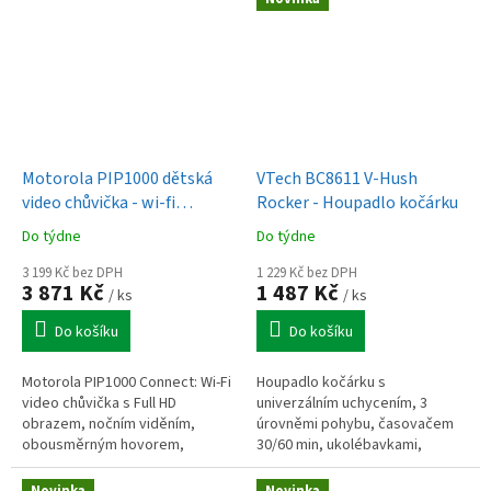
Motorola PIP1000 dětská
VTech BC8611 V-Hush
video chůvička - wi-fi
Rocker - Houpadlo kočárku
kamera
Do týdne
Do týdne
3 199 Kč bez DPH
1 229 Kč bez DPH
3 871 Kč
1 487 Kč
/ ks
/ ks
Do košíku
Do košíku
Motorola PIP1000 Connect: Wi-Fi
Houpadlo kočárku s
video chůvička s Full HD
univerzálním uchycením, 3
obrazem, nočním viděním,
úrovněmi pohybu, časovačem
obousměrným hovorem,
30/60 min, ukolébavkami,
monitoringem teploty a
nočním světlem, USB-C
ovládáním přes aplikaci.
nabíjením, výdrží až 9 h a