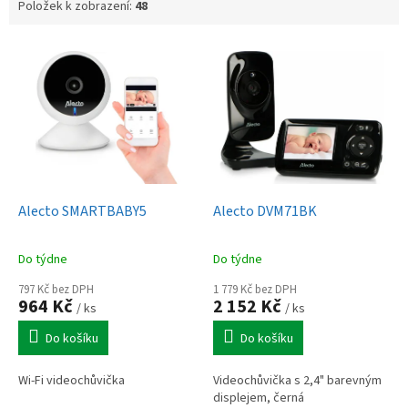
Položek k zobrazení:
48
V
ý
p
i
s
p
r
o
d
Alecto SMARTBABY5
Alecto DVM71BK
u
k
Do týdne
Do týdne
t
ů
797 Kč bez DPH
1 779 Kč bez DPH
964 Kč
2 152 Kč
/ ks
/ ks
Do košíku
Do košíku
Wi-Fi videochůvička
Videochůvička s 2,4" barevným
displejem, černá