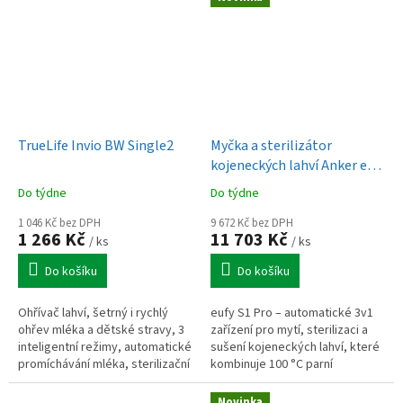
vyhřívání (cca 35 °C, 38 °C...
TrueLife Invio BW Single2
Myčka a sterilizátor
kojeneckých lahví Anker eufy
S1 Pro
Do týdne
Do týdne
1 046 Kč bez DPH
9 672 Kč bez DPH
1 266 Kč
11 703 Kč
/ ks
/ ks
Do košíku
Do košíku
Ohřívač lahví, šetrný i rychlý
eufy S1 Pro – automatické 3v1
ohřev mléka a dětské stravy, 3
zařízení pro mytí, sterilizaci a
inteligentní režimy, automatické
sušení kojeneckých lahví, které
promíchávání mléka, sterilizační
kombinuje 100 °C parní
funkce, přesné nastavení
sterilizaci s účinností 99,99 %
teploty, kompatibilita s...
bakterií (TÜV SÜD),...
Novinka