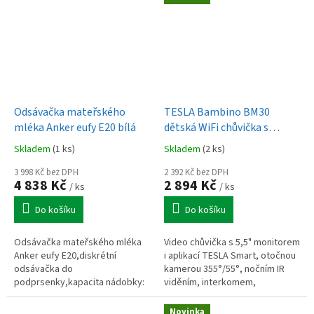
Odsávačka mateřského
TESLA Bambino BM30
mléka Anker eufy E20 bílá
dětská WiFi chůvička s
monitorem a kamerou
Skladem
(1 ks)
Skladem
(2 ks)
3 998 Kč bez DPH
2 392 Kč bez DPH
4 838 Kč
2 894 Kč
/ ks
/ ks
Do košíku
Do košíku
Odsávačka mateřského mléka
Video chůvička s 5,5" monitorem
Anker eufy E20,diskrétní
i aplikací TESLA Smart, otočnou
odsávačka do
kamerou 355°/55°, nočním IR
podprsenky,kapacita nádobky:
viděním, interkomem,
150 ml,sací tlak až 300
ukolébavkami a detekcí pohybu,
mmHg,hlučnost 46 dB,tři úrovně
pláče, hluku, teploty i vlhkosti.
Novinka