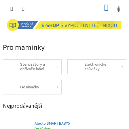
Přejít
NÁKUP
na
obsah
KOŠÍK
Pro maminky
Sterilizátory a
Elektronické
ohřívače lahví
chůvičky
Odsávačky
Nejprodávanější
Alecto SMARTBABY5