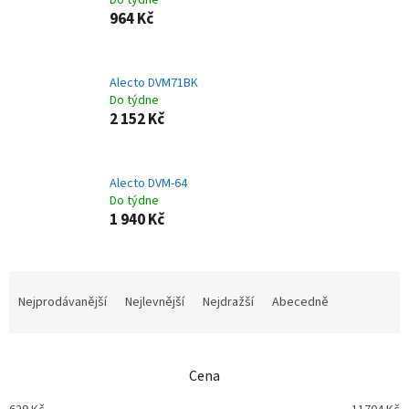
Do týdne
964 Kč
Alecto DVM71BK
Do týdne
2 152 Kč
Alecto DVM-64
Do týdne
1 940 Kč
Ř
a
Nejprodávanější
Nejlevnější
Nejdražší
Abecedně
z
e
n
Cena
í
p