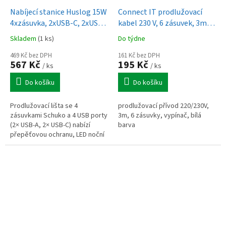
Nabíjecí stanice Huslog 15W
Connect IT prodlužovací
4xzásuvka, 2xUSB-C, 2xUSB,
kabel 230 V, 6 zásuvek, 3m, s
1x LED světlo černá
vypínačem (bílý)
Skladem
(1 ks)
Do týdne
469 Kč bez DPH
161 Kč bez DPH
567 Kč
195 Kč
/ ks
/ ks
Do košíku
Do košíku
Prodlužovací lišta se 4
prodlužovací přívod 220/230V,
zásuvkami Schuko a 4 USB porty
3m, 6 zásuvky, vypínač, bílá
(2× USB-A, 2× USB-C) nabízí
barva
přepěťovou ochranu, LED noční
světlo a stabilní provedení s
protiskluzovou základnou.
Ideální...