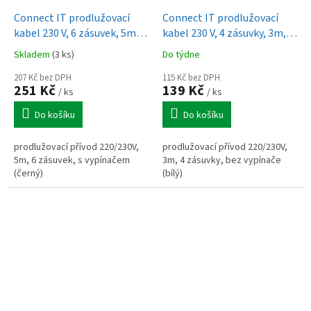
Connect IT prodlužovací
Connect IT prodlužovací
kabel 230 V, 6 zásuvek, 5m, s
kabel 230 V, 4 zásuvky, 3m,
vypínačem (černý)
bez vypínače (bílý)
Skladem
(3 ks)
Do týdne
207 Kč bez DPH
115 Kč bez DPH
251 Kč
139 Kč
/ ks
/ ks
Do košíku
Do košíku
prodlužovací přívod 220/230V,
prodlužovací přívod 220/230V,
5m, 6 zásuvek, s vypínačem
3m, 4 zásuvky, bez vypínače
(černý)
(bílý)