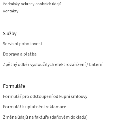
v
Podmínky ochrany osobních údajů
ý
Kontakty
p
i
s
u
Služby
Servisní pohotovost
Doprava a platba
Zpětný odběr vysloužilých elektrozařízení / baterií
Formuláře
Formulář pro odstoupení od kupní smlouvy
Formulář k uplatnění reklamace
Změna údajů na faktuře (daňovém dokladu)