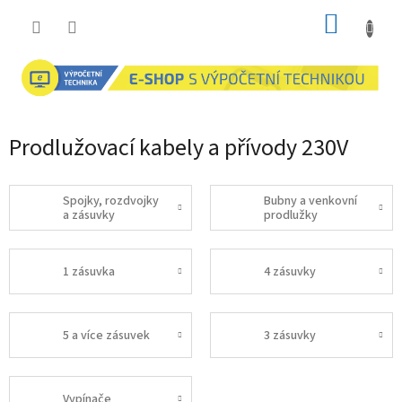
Přejít
NÁKUP
na
obsah
KOŠÍK
Prodlužovací kabely a přívody 230V
Spojky, rozdvojky
Bubny a venkovní
a zásuvky
prodlužky
1 zásuvka
4 zásuvky
5 a více zásuvek
3 zásuvky
Vypínače