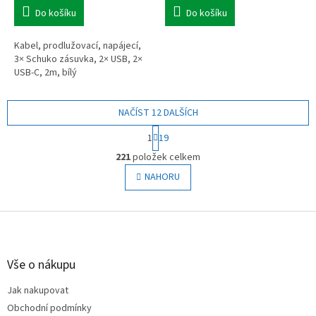
Do košíku
Do košíku
Kabel, prodlužovací, napájecí,
3× Schuko zásuvka, 2× USB, 2×
USB-C, 2m, bílý
NAČÍST 12 DALŠÍCH
S
1
19
t
O
r
221
položek celkem
v
á
l
NAHORU
n
á
k
o
d
v
Z
a
á
c
á
n
í
p
í
p
a
Vše o nákupu
r
t
v
Jak nakupovat
í
k
Obchodní podmínky
y