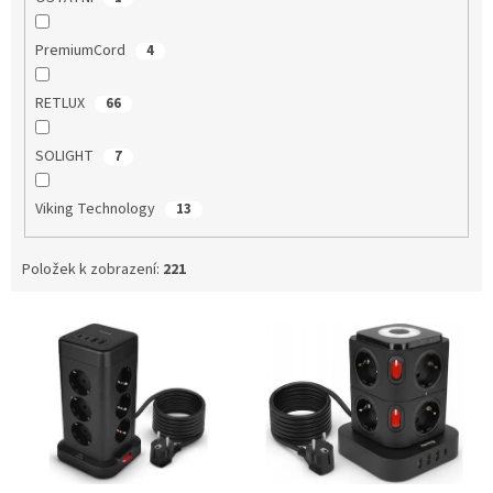
PremiumCord
4
RETLUX
66
SOLIGHT
7
Viking Technology
13
Položek k zobrazení:
221
V
ý
p
i
s
p
r