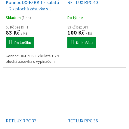
Konnoc DX-FZBK 1 x kulatá
RETLUX RPC 40
+ 2 x plochá zásuvka s
vypínačem
Skladem
(1 ks)
Do týdne
69 Kč bez DPH
83 Kč bez DPH
83 Kč
100 Kč
/ ks
/ ks
Do košíku
Do košíku
Konnoc DX-FZBK 1 x kulatá + 2 x
plochá zásuvka s vypínačem
RETLUX RPC 37
RETLUX RPC 36