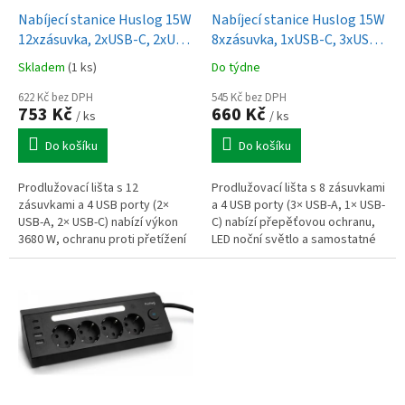
o
d
Nabíjecí stanice Huslog 15W
Nabíjecí stanice Huslog 15W
u
12xzásuvka, 2xUSB-C, 2xUSB
8xzásuvka, 1xUSB-C, 3xUSB,
k
černá
1x LED světlo černá
Skladem
(1 ks)
Do týdne
t
ů
622 Kč bez DPH
545 Kč bez DPH
753 Kč
660 Kč
/ ks
/ ks
Do košíku
Do košíku
Prodlužovací lišta s 12
Prodlužovací lišta s 8 zásuvkami
zásuvkami a 4 USB porty (2×
a 4 USB porty (3× USB-A, 1× USB-
USB-A, 2× USB-C) nabízí výkon
C) nabízí přepěťovou ochranu,
3680 W, ochranu proti přetížení
LED noční světlo a samostatné
a centrální vypínač. Ideální
vypínače pro úsporu energie.
řešení pro kancelář, domácnost
Praktické a bezpečné...
i...