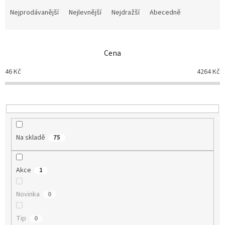
Ř
a
Nejprodávanější
Nejlevnější
Nejdražší
Abecedně
z
e
n
Cena
í
p
46
Kč
4264
Kč
r
o
d
u
k
t
Na skladě
75
ů
Akce
1
Novinka
0
Tip
0