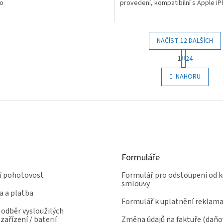
ro
provedení, kompatibilní s Apple i
NAČÍST 12 DALŠÍCH
S
1
24
t
O
r
v
NAHORU
á
l
n
á
k
d
o
a
v
c
á
í
n
p
í
r
Formuláře
v
k
ní pohotovost
Formulář pro odstoupení od k
y
smlouvy
v
a a platba
ý
Formulář k uplatnění reklam
p
odběr vysloužilých
i
zařízení / baterií
Změna údajů na faktuře (daň