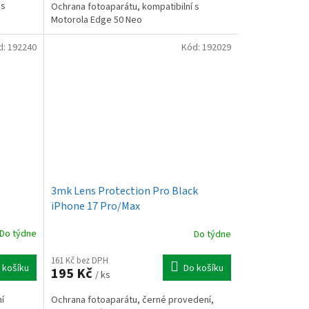
 s
Ochrana fotoaparátu, kompatibilní s
Motorola Edge 50 Neo
d:
192240
Kód:
192029
3mk Lens Protection Pro Black
iPhone 17 Pro/Max
Do týdne
Do týdne
161 Kč bez DPH
 košíku
Do košíku
195 Kč
/ ks
í
Ochrana fotoaparátu, černé provedení,