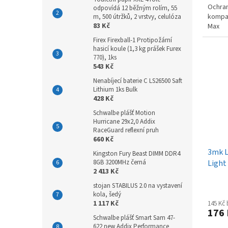
Ochran
odpovídá 12 běžným rolím, 55
kompat
m, 500 útržků, 2 vrstvy, celulóza
83 Kč
Max
Firex Firexball-1 Protipožární
hasicí koule (1,3 kg prášek Furex
770), 1ks
543 Kč
Nenabíjecí baterie C LS26500 Saft
Lithium 1ks Bulk
428 Kč
Schwalbe plášť Motion
Hurricane 29x2,0 Addix
RaceGuard reflexní pruh
660 Kč
3mk L
Kingston Fury Beast DIMM DDR4
8GB 3200MHz černá
Light
2 413 Kč
stojan STABILUS 2.0 na vystavení
kola, šedý
1 117 Kč
145 Kč
176
Schwalbe plášť Smart Sam 47-
622 new Addix Performance