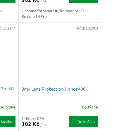
/ ks
 se
Ochrana fotoaparátu, kompatibilní s
Realme 14 Pro
d:
192144
Kód:
192063
 Pro 5G
3mk Lens Protection Honor 400
Do týdne
Do týdne
84 Kč bez DPH
 košíku
Do košíku
102 Kč
/ ks