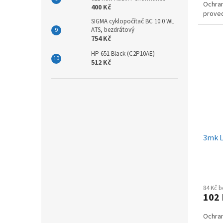
Ochran
400 Kč
proved
SIGMA cyklopočítač BC 10.0 WL
ATS, bezdrátový
754 Kč
HP 651 Black (C2P10AE)
512 Kč
3mk L
84 Kč 
102
Ochran