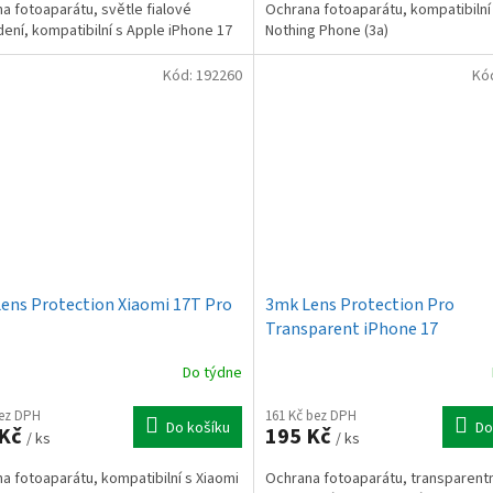
a fotoaparátu, světle fialové
Ochrana fotoaparátu, kompatibilní
ení, kompatibilní s Apple iPhone 17
Nothing Phone (3a)
Kód:
192260
Kó
ens Protection Xiaomi 17T Pro
3mk Lens Protection Pro
Transparent iPhone 17
Do týdne
bez DPH
161 Kč bez DPH
Do košíku
Do
 Kč
195 Kč
/ ks
/ ks
a fotoaparátu, kompatibilní s Xiaomi
Ochrana fotoaparátu, transparentn