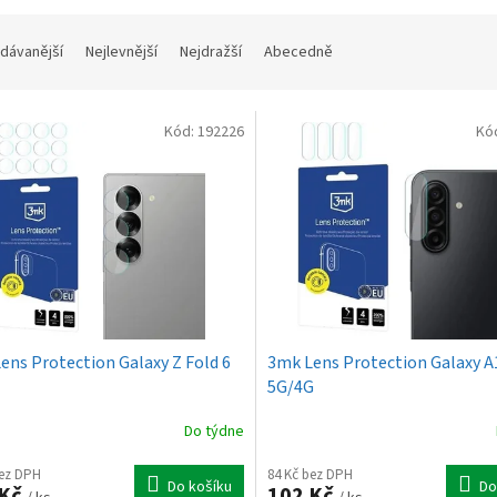
dávanější
Nejlevnější
Nejdražší
Abecedně
Kód:
192226
Kó
ens Protection Galaxy Z Fold 6
3mk Lens Protection Galaxy A
5G/4G
Do týdne
bez DPH
84 Kč bez DPH
Do košíku
Do
 Kč
102 Kč