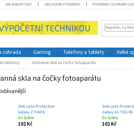
JAK NAKUPOVAT
OBCHODNÍ PODMÍNKY
PODMÍNKY OCHRANY OS
 a zahrada
Gaming
Telefony a tablety
Velké s
lní telefony
Ochranná skla na čočky fotoaparátu
anná skla na čočky fotoaparátu
odávanější
3mk Lens Protection
3mk Lens Protect
Galaxy Z Fold 6
Galaxy A17 5G/4G
Do týdne
Do týdne
102 Kč
102 Kč