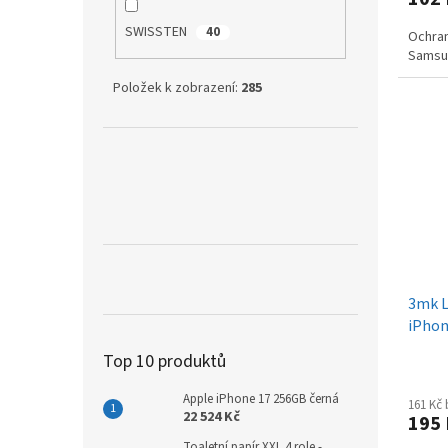
SWISSTEN
40
Ochran
Samsun
Položek k zobrazení:
285
3mk L
iPhon
Top 10 produktů
Apple iPhone 17 256GB černá
161 Kč
22 524 Kč
195
Toaletní papír XXL 4 role -