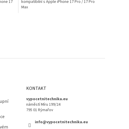
Phone 17
kompatibilní s Apple iPhone 17 Pro / 17 Pro
Max
KONTAKT
vypocetnitechnika.eu
upní
náměstí Míru 199/24
795 01 Rýmařov
ace
info@vypocetnitechnika.eu
ovém