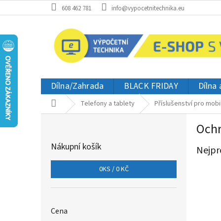
Přejít
608 462 781
info@vypocetnitechnika.eu
na
obsah
Dílna/Zahrada
BLACK FRIDAY
Dílna
Domů
Telefony a tablety
Příslušenství pro mobi
P
Ochr
o
s
Nákupní košík
Nejpr
t
r
0
KS /
0 KČ
a
n
n
í
Cena
p