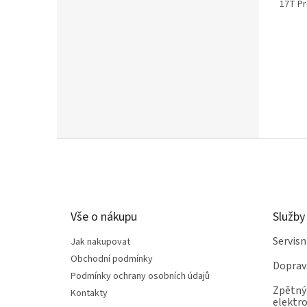
17T P
Z
á
p
a
t
Vše o nákupu
Služby
í
Servis
Jak nakupovat
Obchodní podmínky
Doprav
Podmínky ochrany osobních údajů
Zpětný 
Kontakty
elektro