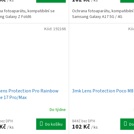
/ ks
/ ks
a fotoaparátu, kompatibilní se
Ochrana fotoaparátu, kompatibilní
g Galaxy Z Fold6
Samsung Galaxy A17 5G / 4G
Kód:
192166
Kó
ens Protection Pro Rainbow
3mk Lens Protection Poco M8
e 17 Pro/Max
Do týdne
 bez DPH
84 Kč bez DPH
Do košíku
Do
 Kč
102 Kč
/ ks
/ ks