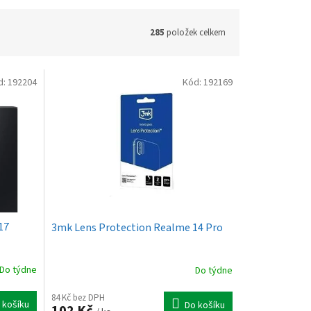
285
položek celkem
d:
192204
Kód:
192169
17
3mk Lens Protection Realme 14 Pro
Do týdne
Do týdne
84 Kč bez DPH
 košíku
Do košíku
102 Kč