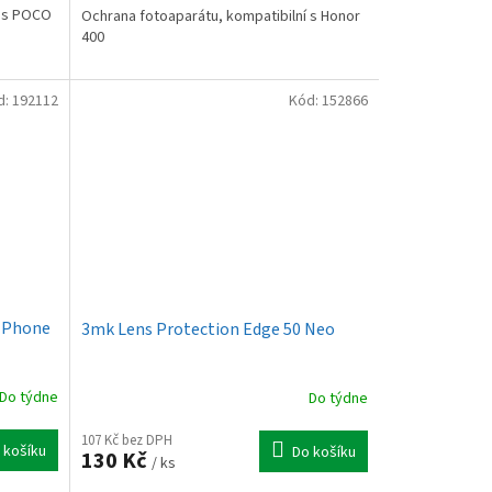
í s POCO
Ochrana fotoaparátu, kompatibilní s Honor
400
d:
192112
Kód:
152866
 Phone
3mk Lens Protection Edge 50 Neo
Do týdne
Do týdne
107 Kč bez DPH
 košíku
Do košíku
130 Kč
/ ks