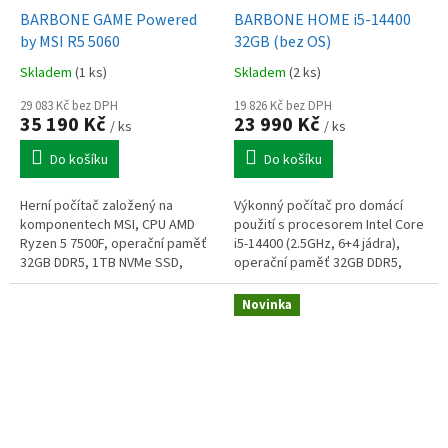
BARBONE GAME Powered
BARBONE HOME i5-14400
by MSI R5 5060
32GB (bez OS)
Skladem
(1 ks)
Skladem
(2 ks)
29 083 Kč bez DPH
19 826 Kč bez DPH
35 190 Kč
23 990 Kč
/ ks
/ ks
Do košíku
Do košíku
Herní počítač založený na
Výkonný počítač pro domácí
komponentech MSI, CPU AMD
použití s procesorem Intel Core
Ryzen 5 7500F, operační paměť
i5-14400 (2.5GHz, 6+4 jádra),
32GB DDR5, 1TB NVMe SSD,
operační paměť 32GB DDR5,
grafická karta GeForce RTX
1TB SSD, Intel UHD Graphics
5060 8GB, Wi-Fi + BT, Windows
730, výstupy DP+HDMI+VGA,
Novinka
11 Home
WiFi,...