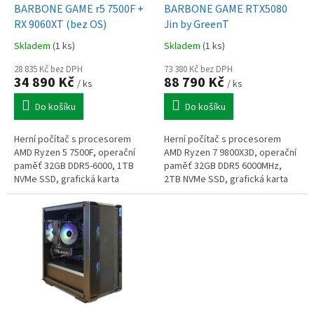
d
BARBONE GAME r5 7500F +
BARBONE GAME RTX5080
u
RX 9060XT (bez OS)
Jin by GreenT
k
Skladem
(1 ks)
Skladem
(1 ks)
t
ů
28 835 Kč bez DPH
73 380 Kč bez DPH
34 890 Kč
88 790 Kč
/ ks
/ ks
Do košíku
Do košíku
Herní počítač s procesorem
Herní počítač s procesorem
AMD Ryzen 5 7500F, operační
AMD Ryzen 7 9800X3D, operační
paměť 32GB DDR5-6000, 1TB
paměť 32GB DDR5 6000MHz,
NVMe SSD, grafická karta
2TB NVMe SSD, grafická karta
Radeon RX 9060 XT 16GB, Wi-Fi,
GeForce RTX 5080 16GB, Wi-Fi 7,
bez OS
Windows 11 Home