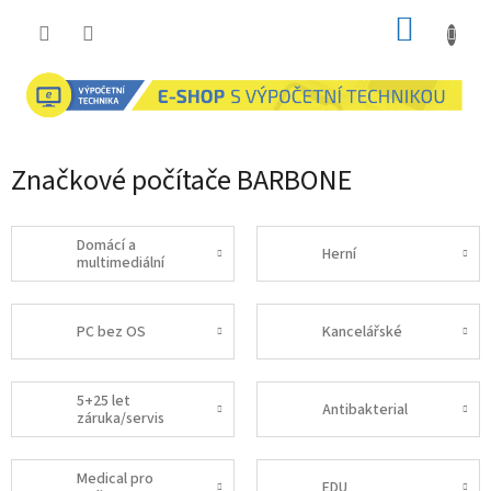
Přejít
NÁKUP
na
obsah
KOŠÍK
Značkové počítače BARBONE
Domácí a
Herní
multimediální
PC bez OS
Kancelářské
5+25 let
Antibakterial
záruka/servis
Medical pro
EDU