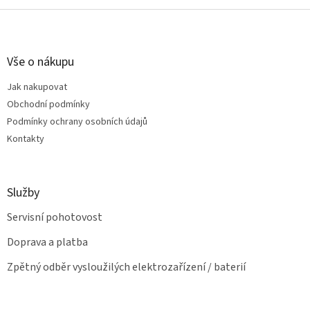
o
d
v
Z
a
á
c
á
n
í
p
í
p
a
Vše o nákupu
r
t
v
Jak nakupovat
í
k
Obchodní podmínky
y
v
Podmínky ochrany osobních údajů
ý
Kontakty
p
i
s
u
Služby
Servisní pohotovost
Doprava a platba
Zpětný odběr vysloužilých elektrozařízení / baterií