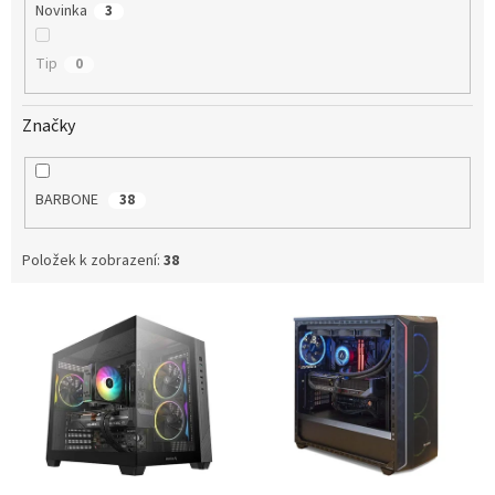
Novinka
3
Tip
0
Značky
BARBONE
38
Položek k zobrazení:
38
V
ý
p
i
s
p
r
o