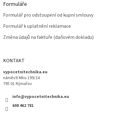
Formuláře
Formulář pro odstoupení od kupní smlouvy
Formulář k uplatnění reklamace
Změna údajů na faktuře (daňovém dokladu)
KONTAKT
vypocetnitechnika.eu
náměstí Míru 199/24
795 01 Rýmařov
info@vypocetnitechnika.eu
608 462 781