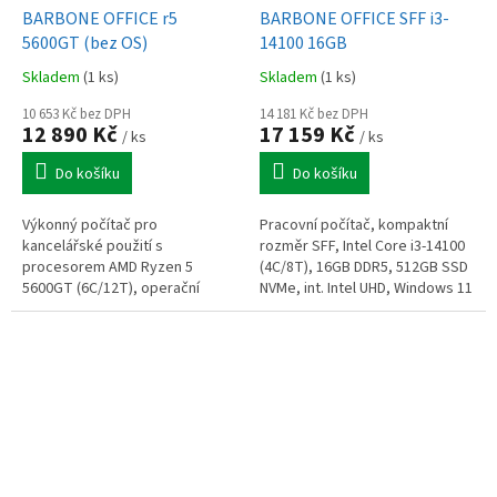
BARBONE OFFICE r5
BARBONE OFFICE SFF i3-
5600GT (bez OS)
14100 16GB
Skladem
(1 ks)
Skladem
(1 ks)
10 653 Kč bez DPH
14 181 Kč bez DPH
12 890 Kč
17 159 Kč
/ ks
/ ks
Do košíku
Do košíku
Výkonný počítač pro
Pracovní počítač, kompaktní
kancelářské použití s
rozměr SFF, Intel Core i3-14100
procesorem AMD Ryzen 5
(4C/8T), 16GB DDR5, 512GB SSD
5600GT (6C/12T), operační
NVMe, int. Intel UHD, Windows 11
paměť 16GB DDR4, 512GB NVMe
Pro
SSD, Radeon graphics, výstupy
HDMI+DP+VGA, bez mechaniky,...