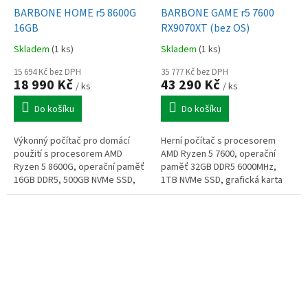
BARBONE HOME r5 8600G
BARBONE GAME r5 7600
16GB
RX9070XT (bez OS)
Skladem
(1 ks)
Skladem
(1 ks)
15 694 Kč bez DPH
35 777 Kč bez DPH
18 990 Kč
43 290 Kč
/ ks
/ ks
Do košíku
Do košíku
Výkonný počítač pro domácí
Herní počítač s procesorem
použití s procesorem AMD
AMD Ryzen 5 7600, operační
Ryzen 5 8600G, operační paměť
paměť 32GB DDR5 6000MHz,
16GB DDR5, 500GB NVMe SSD,
1TB NVMe SSD, grafická karta
Radeon 760M, WiFi+BT, výstupy
Radeon RX 9070 XT 16GB, Wi-
HDMI+VGA, bez mechaniky,
Fi+BT, bez operačního systému
Windows 11 Home