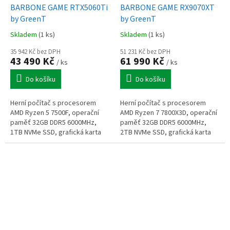
BARBONE GAME RTX5060Ti
BARBONE GAME RX9070XT
by GreenT
by GreenT
Skladem
(1 ks)
Skladem
(1 ks)
35 942 Kč bez DPH
51 231 Kč bez DPH
43 490 Kč
61 990 Kč
/ ks
/ ks
Do košíku
Do košíku
Herní počítač s procesorem
Herní počítač s procesorem
AMD Ryzen 5 7500F, operační
AMD Ryzen 7 7800X3D, operační
paměť 32GB DDR5 6000MHz,
paměť 32GB DDR5 6000MHz,
1TB NVMe SSD, grafická karta
2TB NVMe SSD, grafická karta
GeForce RTX 5060 Ti 16GB, Wi-
Radeon RX 9070 XT 16GB,
Fi, Windows 11 Home
Windows 11 Home