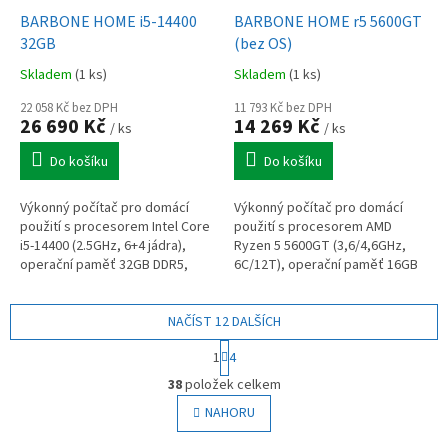
BARBONE HOME i5-14400
BARBONE HOME r5 5600GT
32GB
(bez OS)
Skladem
(1 ks)
Skladem
(1 ks)
22 058 Kč bez DPH
11 793 Kč bez DPH
26 690 Kč
14 269 Kč
/ ks
/ ks
Do košíku
Do košíku
Výkonný počítač pro domácí
Výkonný počítač pro domácí
použití s procesorem Intel Core
použití s procesorem AMD
i5-14400 (2.5GHz, 6+4 jádra),
Ryzen 5 5600GT (3,6/4,6GHz,
operační paměť 32GB DDR5,
6C/12T), operační paměť 16GB
1TB SSD, Intel UHD Graphics
DDR4, 500GB NVMe SSD, Radeon
730, výstupy DP+HDMI+VGA,
graphics (v CPU), výstupy VGA,
WiFi,...
NAČÍST 12 DALŠÍCH
DP,...
S
1
4
t
O
r
38
položek celkem
v
á
l
NAHORU
n
á
k